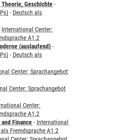
 Theorie, Geschichte
-
CPs)
-
Deutsch als
-
International Center:
emdsprache A1.2
oderne (auslaufend)
-
CPs)
-
Deutsch als
ional Center: Sprachangebot
2
onal Center: Sprachangebot
2
rnational Center:
emdsprache A1.2
 and Finance
-
International
 als Fremdsprache A1.2
ional Center: Sprachangebot