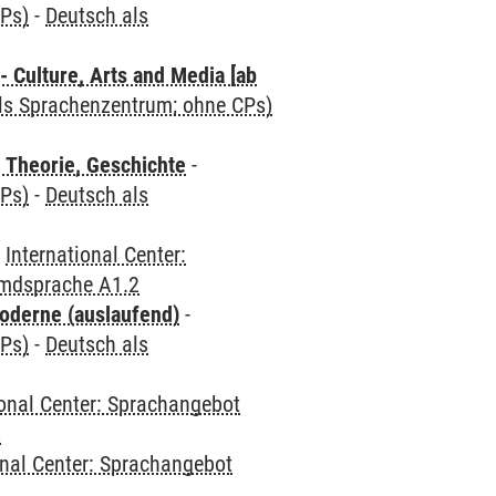
CPs)
-
Deutsch als
 Culture, Arts and Media [ab
als Sprachenzentrum; ohne CPs)
 Theorie, Geschichte
-
CPs)
-
Deutsch als
-
International Center:
emdsprache A1.2
oderne (auslaufend)
-
CPs)
-
Deutsch als
ional Center: Sprachangebot
2
onal Center: Sprachangebot
2