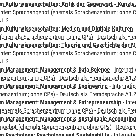
 Kulturwissenschaften: Kritik der Gegenwart - Künste,
Center: Sprachangebot (ehemals Sprachenzentrum; ohne 
A1.2
 Kulturwissenschaften: Medien und Digitale Kulturen
(ehemals Sprachenzentrum; ohne CPs)
-
Deutsch als Fr
 Kulturwissenschaften: Theorie und Geschichte der M
Center: Sprachangebot (ehemals Sprachenzentrum; ohne 
A1.2
m Management: Management & Data Science
-
Internat
henzentrum; ohne CPs)
-
Deutsch als Fremdsprache A1.
m Management: Management & Engineering
-
Internati
henzentrum; ohne CPs)
-
Deutsch als Fremdsprache A1.
m Management: Management & Entrepreneurship
-
Inte
(ehemals Sprachenzentrum; ohne CPs)
-
Deutsch als Fr
m Management: Management & Sustainable Accounting
angebot (ehemals Sprachenzentrum; ohne CPs)
-
Deutsch
 Psychology: Psychology and Sustainability
-
Internat