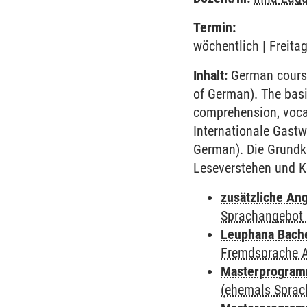
Termin:
wöchentlich | Freita
Inhalt:
German course 
of German). The basi
comprehension, voca
Internationale Gastw
German). Die Grundk
Leseverstehen und K
zusätzliche An
Sprachangebot 
Leuphana Bach
Fremdsprache 
Masterprogramm
(ehemals Sprac