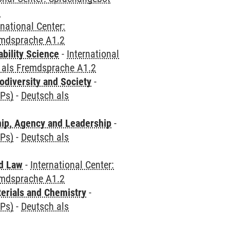
2
rnational Center:
emdsprache A1.2
bility Science
-
International
 als Fremdsprache A1.2
odiversity and Society
-
CPs)
-
Deutsch als
hip, Agency and Leadership
-
CPs)
-
Deutsch als
nd Law
-
International Center:
emdsprache A1.2
terials and Chemistry
-
CPs)
-
Deutsch als