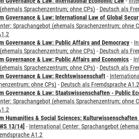
 Governance & Law: International Economic Law
-
Inte
(ehemals Sprachenzentrum; ohne CPs)
-
Deutsch als Fr
 Governance & Law: International Law of Global Secur
Center: Sprachangebot (ehemals Sprachenzentrum; ohne 
A1.2
 Governance & Law: Public Affairs and Democracy
-
In
(ehemals Sprachenzentrum; ohne CPs)
-
Deutsch als Fr
 Governance & Law: Public Affairs and Economics
-
In
(ehemals Sprachenzentrum; ohne CPs)
-
Deutsch als Fr
m Governance & Law: Rechtswissenschaft
-
Internation
henzentrum; ohne CPs)
-
Deutsch als Fremdsprache A1.
 Governance & Law: Staatswissenschaften - Public Eco
Center: Sprachangebot (ehemals Sprachenzentrum; ohne 
A1.2
 Humanities & Social Sciences: Kulturwissenschaften -
WS 13/14]
-
International Center: Sprachangebot (ehem
remdsprache A1.2