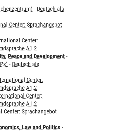
rachenzentrum)
-
Deutsch als
onal Center: Sprachangebot
2
rnational Center:
emdsprache A1.2
ity, Peace and Development
-
CPs)
-
Deutsch als
ternational Center:
emdsprache A1.2
ternational Center:
emdsprache A1.2
al Center: Sprachangebot
2
nomics, Law and Politics
-