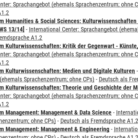
Center: Sprachangebot (ehemals Sprachenzentrum; ohne 
A1.2
 Humanities & Social Sciences: Kulturwissenschaften -
WS 13/14]
-
International Center: Sprachangebot (ehem
remdsprache A1.2
 Kulturwissenschaften: Kritik der Gegenwart - Künste,
Center: Sprachangebot (ehemals Sprachenzentrum; ohne 
A1.2
 Kulturwissenschaften: Medien und Digitale Kulturen
(ehemals Sprachenzentrum; ohne CPs)
-
Deutsch als Fr
 Kulturwissenschaften: Theorie und Geschichte der M
Center: Sprachangebot (ehemals Sprachenzentrum; ohne 
A1.2
m Management: Management & Data Science
-
Internat
henzentrum; ohne CPs)
-
Deutsch als Fremdsprache A1.
m Management: Management & Engineering
-
Internati
henzentrum; ohne CPs)
-
Deutsch als Fremdsprache A1.