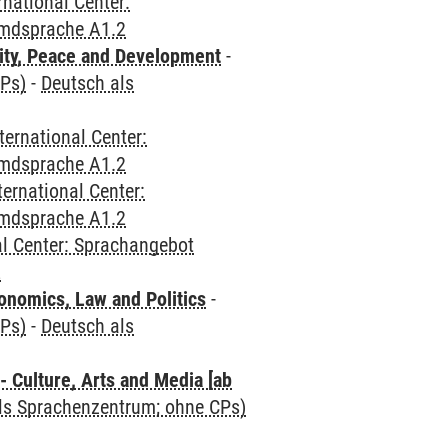
rnational Center:
emdsprache A1.2
ity, Peace and Development
-
CPs)
-
Deutsch als
ternational Center:
emdsprache A1.2
ternational Center:
emdsprache A1.2
al Center: Sprachangebot
2
nomics, Law and Politics
-
CPs)
-
Deutsch als
 Culture, Arts and Media [ab
als Sprachenzentrum; ohne CPs)