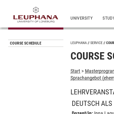
UNIVERSITY
STUD
LEUPHANA
SERVICE
COUR
COURSE SCHEDULE
COURSE S
Start
>
Masterprogra
Sprachangebot (ehem
LEHRVERANST
DEUTSCH ALS 
Dozent/in:
Inna Lag