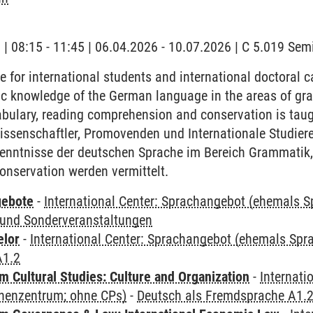
g | 08:15 - 11:45 | 06.04.2026 - 10.07.2026 | C 5.019 Se
for international students and international doctoral 
c knowledge of the German language in the areas of gra
bulary, reading comprehension and conservation is taug
issenschaftler, Promovenden und Internationale Studier
enntnisse der deutschen Sprache im Bereich Grammatik,
onservation werden vermittelt.
gebote
-
International Center: Sprachangebot (ehemals 
und Sonderveranstaltungen
elor
-
International Center: Sprachangebot (ehemals Sp
A1.2
 Cultural Studies: Culture and Organization
-
Internati
henzentrum; ohne CPs)
-
Deutsch als Fremdsprache A1.