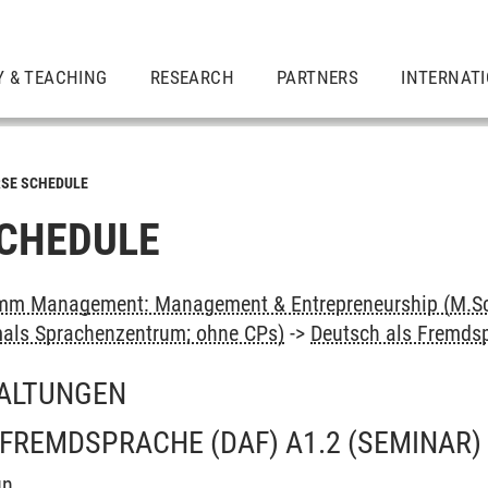
Y & TEACHING
RESEARCH
PARTNERS
INTERNAT
SE SCHEDULE
CHEDULE
mm Management: Management & Entrepreneurship (M.Sc
als Sprachenzentrum; ohne CPs)
->
Deutsch als Fremds
ALTUNGEN
FREMDSPRACHE (DAF) A1.2
(SEMINAR)
un