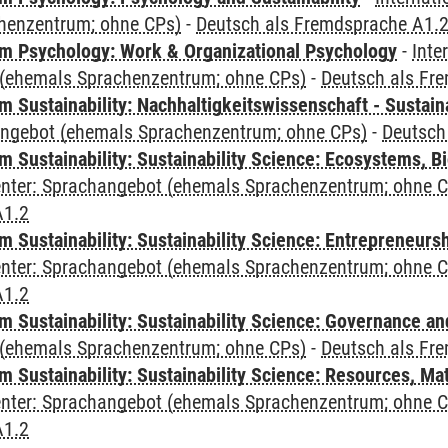
henzentrum; ohne CPs)
-
Deutsch als Fremdsprache A1.
 Psychology: Work & Organizational Psychology
-
Inte
(ehemals Sprachenzentrum; ohne CPs)
-
Deutsch als Fr
Sustainability: Nachhaltigkeitswissenschaft - Sustaina
angebot (ehemals Sprachenzentrum; ohne CPs)
-
Deutsch
Sustainability: Sustainability Science: Ecosystems, Bi
Center: Sprachangebot (ehemals Sprachenzentrum; ohne 
A1.2
 Sustainability: Sustainability Science: Entrepreneurs
Center: Sprachangebot (ehemals Sprachenzentrum; ohne 
A1.2
 Sustainability: Sustainability Science: Governance a
(ehemals Sprachenzentrum; ohne CPs)
-
Deutsch als Fr
Sustainability: Sustainability Science: Resources, Ma
Center: Sprachangebot (ehemals Sprachenzentrum; ohne 
A1.2