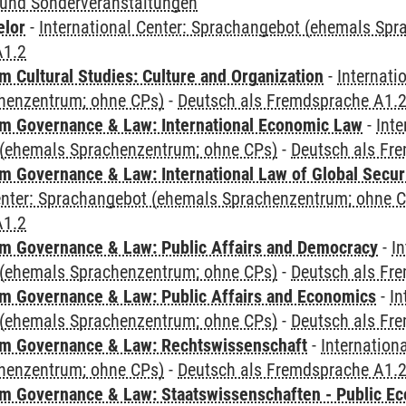
und Sonderveranstaltungen
elor
-
International Center: Sprachangebot (ehemals Sp
A1.2
 Cultural Studies: Culture and Organization
-
Internati
henzentrum; ohne CPs)
-
Deutsch als Fremdsprache A1.
 Governance & Law: International Economic Law
-
Inte
(ehemals Sprachenzentrum; ohne CPs)
-
Deutsch als Fr
 Governance & Law: International Law of Global Secur
Center: Sprachangebot (ehemals Sprachenzentrum; ohne 
A1.2
 Governance & Law: Public Affairs and Democracy
-
In
(ehemals Sprachenzentrum; ohne CPs)
-
Deutsch als Fr
 Governance & Law: Public Affairs and Economics
-
In
(ehemals Sprachenzentrum; ohne CPs)
-
Deutsch als Fr
m Governance & Law: Rechtswissenschaft
-
Internation
henzentrum; ohne CPs)
-
Deutsch als Fremdsprache A1.
 Governance & Law: Staatswissenschaften - Public Eco