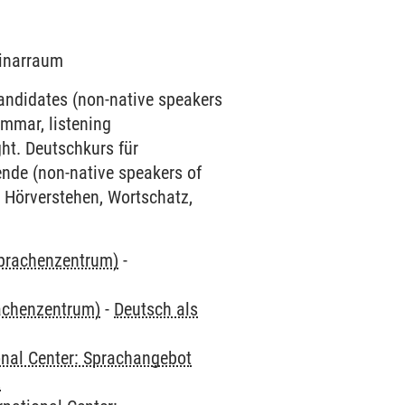
minarraum
candidates (non-native speakers
mmar, listening
ht. Deutschkurs für
ende (non-native speakers of
 Hörverstehen, Wortschatz,
Sprachenzentrum)
-
rachenzentrum)
-
Deutsch als
onal Center: Sprachangebot
2