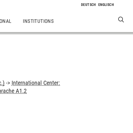
IONAL
INSTITUTIONS
.)
->
International Center:
prache A1.2