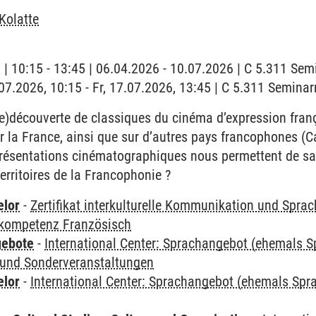
Kolatte
g | 10:15 - 13:45 | 06.04.2026 - 10.07.2026 | C 5.311 Se
7.07.2026, 10:15 - Fr, 17.07.2026, 13:45 | C 5.311 Semin
re)découverte de classiques du cinéma d’expression franç
r la France, ainsi que sur d’autres pays francophones (Ca
présentations cinématographiques nous permettent de sais
territoires de la Francophonie ?
elor
-
Zertifikat interkulturelle Kommunikation und Sprac
kompetenz Französisch
gebote
-
International Center: Sprachangebot (ehemals 
und Sonderveranstaltungen
elor
-
International Center: Sprachangebot (ehemals Sp