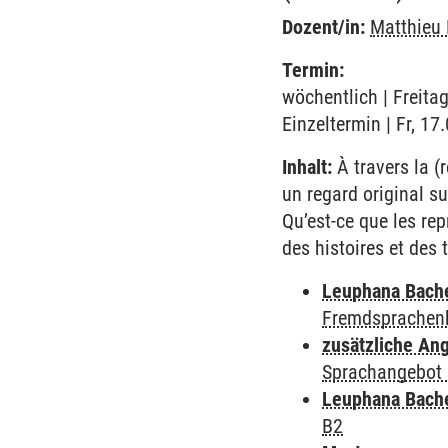
Dozent/in:
Matthieu 
Termin:
wöchentlich | Freita
Einzeltermin | Fr, 1
Inhalt:
À travers la (
un regard original su
Qu’est-ce que les re
des histoires et des 
Leuphana Bach
Fremdsprachen
zusätzliche An
Sprachangebot 
Leuphana Bach
B2