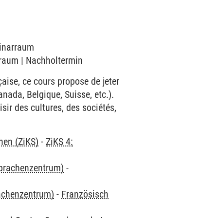
minarraum
arraum | Nachholtermin
aise, ce cours propose de jeter
nada, Belgique, Suisse, etc.).
ir des cultures, des sociétés,
hen (ZiKS)
-
ZiKS 4:
Sprachenzentrum)
-
rachenzentrum)
-
Französisch