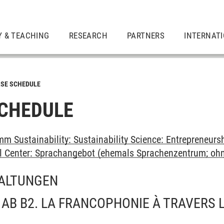
Y & TEACHING
RESEARCH
PARTNERS
INTERNAT
SE SCHEDULE
CHEDULE
m Sustainability: Sustainability Science: Entrepreneurs
al Center: Sprachangebot (ehemals Sprachenzentrum; oh
ALTUNGEN
AB B2. LA FRANCOPHONIE À TRAVERS 