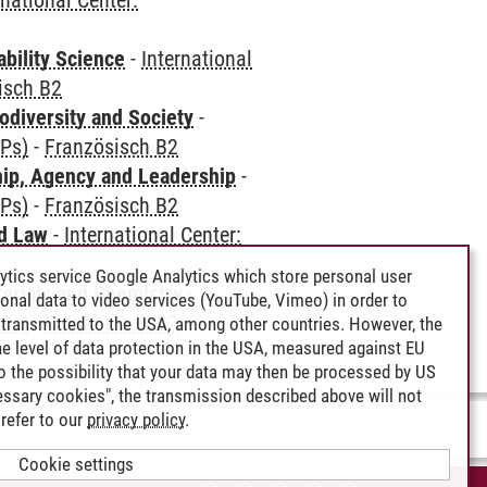
rnational Center:
bility Science
-
International
isch B2
odiversity and Society
-
CPs)
-
Französisch B2
hip, Agency and Leadership
-
CPs)
-
Französisch B2
nd Law
-
International Center:
ytics service Google Analytics which store personal user
terials and Chemistry
-
rsonal data to video services (YouTube, Vimeo) in order to
CPs)
-
Französisch B2
transmitted to the USA, among other countries. However, the
e level of data protection in the USA, measured against EU
lso the possibility that your data may then be processed by US
cessary cookies", the transmission described above will not
refer to our
privacy policy
.
Cookie settings