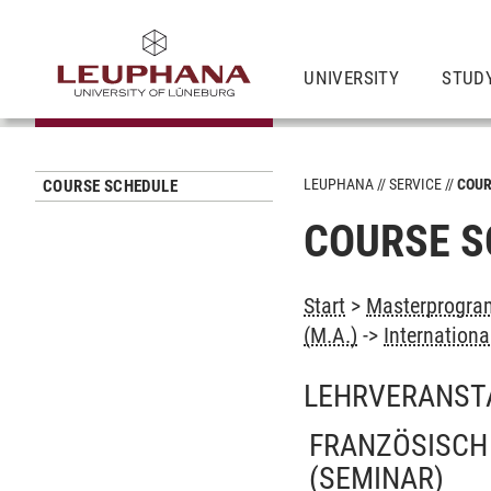
UNIVERSITY
STUD
LEUPHANA
SERVICE
COUR
COURSE SCHEDULE
COURSE S
Start
>
Masterprogram
(M.A.)
->
Internation
LEHRVERANST
FRANZÖSISCH 
(SEMINAR)