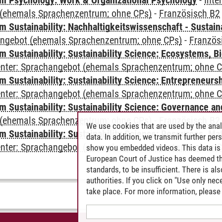
 Psychology: Work & Organizational Psychology
-
Inte
(ehemals Sprachenzentrum; ohne CPs)
-
Französisch B2
Sustainability: Nachhaltigkeitswissenschaft - Sustaina
angebot (ehemals Sprachenzentrum; ohne CPs)
-
Französ
Sustainability: Sustainability Science: Ecosystems, Bi
Center: Sprachangebot (ehemals Sprachenzentrum; ohne 
 Sustainability: Sustainability Science: Entrepreneurs
Center: Sprachangebot (ehemals Sprachenzentrum; ohne 
 Sustainability: Sustainability Science: Governance a
(ehemals Sprachenzentrum; ohne CPs)
-
Französisch B2
We use cookies that are used by the anal
Sustainability: Sustainability Science: Resources, Ma
data. In addition, we transmit further pe
Center: Sprachangebot (ehemals Sprachenzentrum; ohne 
show you embedded videos. This data is 
European Court of Justice has deemed th
standards, to be insufficient. There is a
authorities. If you click on "Use only ne
take place. For more information, please 