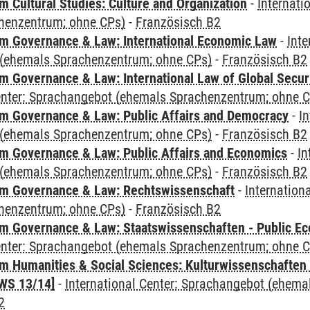
 Cultural Studies: Culture and Organization
-
Internati
henzentrum; ohne CPs)
-
Französisch B2
 Governance & Law: International Economic Law
-
Inte
(ehemals Sprachenzentrum; ohne CPs)
-
Französisch B2
 Governance & Law: International Law of Global Secur
Center: Sprachangebot (ehemals Sprachenzentrum; ohne 
 Governance & Law: Public Affairs and Democracy
-
In
(ehemals Sprachenzentrum; ohne CPs)
-
Französisch B2
 Governance & Law: Public Affairs and Economics
-
In
(ehemals Sprachenzentrum; ohne CPs)
-
Französisch B2
m Governance & Law: Rechtswissenschaft
-
Internation
henzentrum; ohne CPs)
-
Französisch B2
 Governance & Law: Staatswissenschaften - Public Eco
Center: Sprachangebot (ehemals Sprachenzentrum; ohne 
 Humanities & Social Sciences: Kulturwissenschaften -
WS 13/14]
-
International Center: Sprachangebot (ehem
2