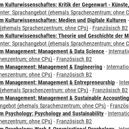
 Kulturwissenschaften: Kritik der Gegenwart - Künste,
Center: Sprachangebot (ehemals Sprachenzentrum; ohne 
 Kulturwissenschaften: Medien und Digitale Kulturen
(ehemals Sprachenzentrum; ohne CPs)
-
Französisch B2
 Kulturwissenschaften: Theorie und Geschichte der M
Center: Sprachangebot (ehemals Sprachenzentrum; ohne 
m Management: Management & Data Science
-
Internat
henzentrum; ohne CPs)
-
Französisch B2
m Management: Management & Engineering
-
Internati
henzentrum; ohne CPs)
-
Französisch B2
m Management: Management & Entrepreneurship
-
Inte
(ehemals Sprachenzentrum; ohne CPs)
-
Französisch B2
m Management: Management & Sustainable Accounting
angebot (ehemals Sprachenzentrum; ohne CPs)
-
Französ
 Psychology: Psychology and Sustainability
-
Internat
henzentrum; ohne CPs)
-
Französisch B2