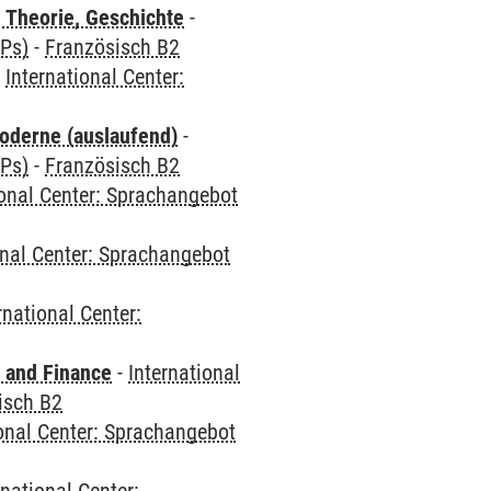
 Theorie, Geschichte
-
CPs)
-
Französisch B2
-
International Center:
oderne (auslaufend)
-
CPs)
-
Französisch B2
ional Center: Sprachangebot
onal Center: Sprachangebot
rnational Center:
 and Finance
-
International
isch B2
ional Center: Sprachangebot