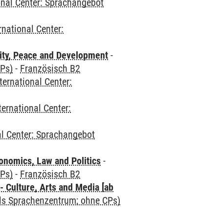
onal Center: Sprachangebot
rnational Center:
ity, Peace and Development
-
CPs)
-
Französisch B2
ternational Center:
ternational Center:
al Center: Sprachangebot
nomics, Law and Politics
-
CPs)
-
Französisch B2
 Culture, Arts and Media [ab
als Sprachenzentrum; ohne CPs)