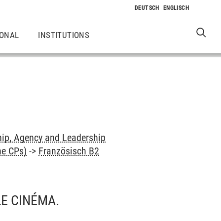
IONAL
INSTITUTIONS
hip, Agency and Leadership
ne CPs)
->
Französisch B2
LE CINÉMA.