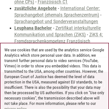
ohne CPs)
-
Französisch C1
zusätzliche Angebote
-
International Center:
Sprachangebot (ehemals Sprachenzentrum)
-
Sprachangebot und Sonderveranstaltungen
Leuphana Bachelor
-
Zertifikat interkulturelle
Kommunikation und Sprachen (ZiKS)
-
ZiKS 4:
Fremdsprachenkompetenz Französisch
We use cookies that are used by the analytics service Google
Analytics which store personal user data. In addition, we
transmit further personal data to video services (YouTube,
Andreea Tribel
/
30.06.2024
Vimeo) in order to show you embedded videos. This data is
transmitted to the USA, among other countries. However, the
European Court of Justice has deemed the level of data
protection in the USA, measured against EU standards, to be
CONTACT
insufficient. There is also the possibility that your data may
LEUPHANA AS EMPLOYER
then be processed by US authorities. If you click on "Use only
INTRANET
necessary cookies", the transmission described above will
not take place. For more information, please refer to our
SITE NOTICE
privacy policy
.