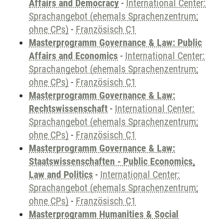
Affairs and Democracy
-
International Center:
Sprachangebot (ehemals Sprachenzentrum;
ohne CPs)
-
Französisch C1
Masterprogramm Governance & Law: Public
Affairs and Economics
-
International Center:
Sprachangebot (ehemals Sprachenzentrum;
ohne CPs)
-
Französisch C1
Masterprogramm Governance & Law:
Rechtswissenschaft
-
International Center:
Sprachangebot (ehemals Sprachenzentrum;
ohne CPs)
-
Französisch C1
Masterprogramm Governance & Law:
Staatswissenschaften - Public Economics,
Law and Politics
-
International Center:
Sprachangebot (ehemals Sprachenzentrum;
ohne CPs)
-
Französisch C1
Masterprogramm Humanities & Social