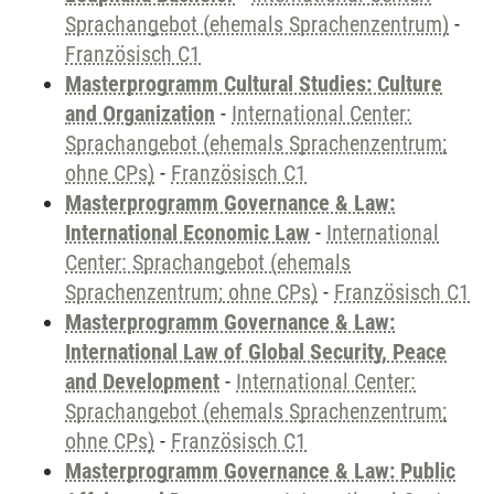
Sprachangebot (ehemals Sprachenzentrum)
-
Französisch C1
Masterprogramm Cultural Studies: Culture
and Organization
-
International Center:
Sprachangebot (ehemals Sprachenzentrum;
ohne CPs)
-
Französisch C1
Masterprogramm Governance & Law:
International Economic Law
-
International
Center: Sprachangebot (ehemals
Sprachenzentrum; ohne CPs)
-
Französisch C1
Masterprogramm Governance & Law:
International Law of Global Security, Peace
and Development
-
International Center:
Sprachangebot (ehemals Sprachenzentrum;
ohne CPs)
-
Französisch C1
Masterprogramm Governance & Law: Public