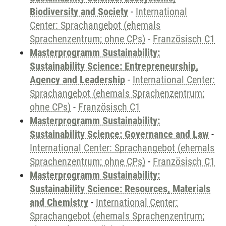
Biodiversity and Society
-
International
Center: Sprachangebot (ehemals
Sprachenzentrum; ohne CPs)
-
Französisch C1
Masterprogramm Sustainability:
Sustainability Science: Entrepreneurship,
Agency and Leadership
-
International Center:
Sprachangebot (ehemals Sprachenzentrum;
ohne CPs)
-
Französisch C1
Masterprogramm Sustainability:
Sustainability Science: Governance and Law
-
International Center: Sprachangebot (ehemals
Sprachenzentrum; ohne CPs)
-
Französisch C1
Masterprogramm Sustainability:
Sustainability Science: Resources, Materials
and Chemistry
-
International Center:
Sprachangebot (ehemals Sprachenzentrum;