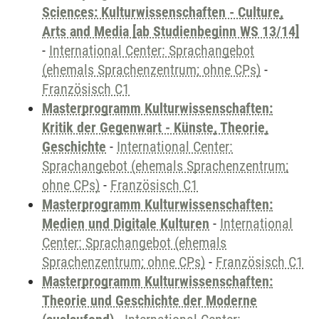
Sciences: Kulturwissenschaften - Culture,
Arts and Media [ab Studienbeginn WS 13/14]
-
International Center: Sprachangebot
(ehemals Sprachenzentrum; ohne CPs)
-
Französisch C1
Masterprogramm Kulturwissenschaften:
Kritik der Gegenwart - Künste, Theorie,
Geschichte
-
International Center:
Sprachangebot (ehemals Sprachenzentrum;
ohne CPs)
-
Französisch C1
Masterprogramm Kulturwissenschaften:
Medien und Digitale Kulturen
-
International
Center: Sprachangebot (ehemals
Sprachenzentrum; ohne CPs)
-
Französisch C1
Masterprogramm Kulturwissenschaften:
Theorie und Geschichte der Moderne