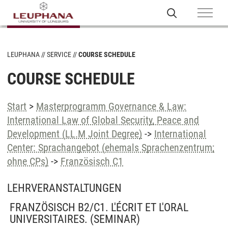
LEUPHANA
SERVICE
COURSE SCHEDULE
COURSE SCHEDULE
Start
>
Masterprogramm Governance & Law:
International Law of Global Security, Peace and
Development (LL.M Joint Degree)
->
International
Center: Sprachangebot (ehemals Sprachenzentrum;
ohne CPs)
->
Französisch C1
LEHRVERANSTALTUNGEN
FRANZÖSISCH B2/C1. L'ÉCRIT ET L'ORAL
UNIVERSITAIRES.
(SEMINAR)