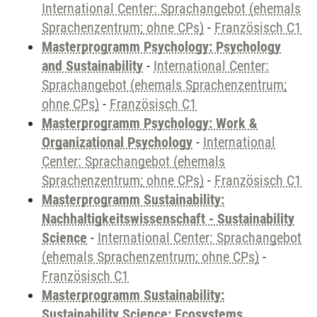
International Center: Sprachangebot (ehemals
Sprachenzentrum; ohne CPs)
-
Französisch C1
Masterprogramm Psychology: Psychology
and Sustainability
-
International Center:
Sprachangebot (ehemals Sprachenzentrum;
ohne CPs)
-
Französisch C1
Masterprogramm Psychology: Work &
Organizational Psychology
-
International
Center: Sprachangebot (ehemals
Sprachenzentrum; ohne CPs)
-
Französisch C1
Masterprogramm Sustainability:
Nachhaltigkeitswissenschaft - Sustainability
Science
-
International Center: Sprachangebot
(ehemals Sprachenzentrum; ohne CPs)
-
Französisch C1
Masterprogramm Sustainability:
Sustainability Science: Ecosystems,