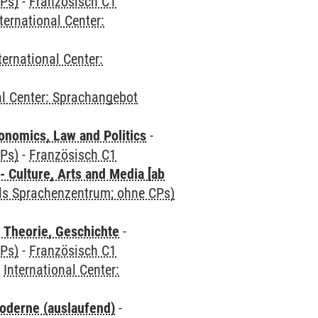
CPs)
-
Französisch C1
ternational Center:
ternational Center:
al Center: Sprachangebot
nomics, Law and Politics
-
CPs)
-
Französisch C1
 Culture, Arts and Media [ab
als Sprachenzentrum; ohne CPs)
 Theorie, Geschichte
-
CPs)
-
Französisch C1
-
International Center:
oderne (auslaufend)
-