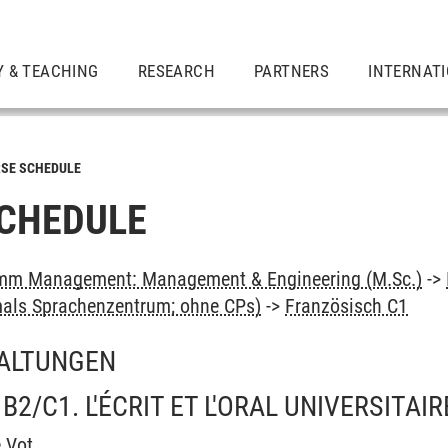
Y & TEACHING
RESEARCH
PARTNERS
INTERNAT
SE SCHEDULE
CHEDULE
mm Management: Management & Engineering (M.Sc.)
->
als Sprachenzentrum; ohne CPs)
->
Französisch C1
ALTUNGEN
2/C1. L'ÉCRIT ET L'ORAL UNIVERSITAIR
e Vot