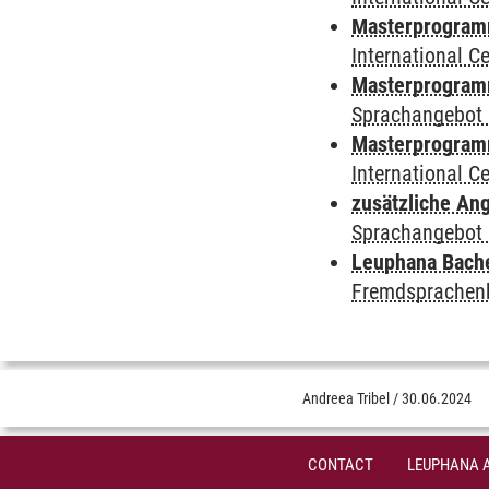
Masterprogramm
International 
Masterprogramm
Sprachangebot 
Masterprogramm 
International 
zusätzliche An
Sprachangebot 
Leuphana Bach
Fremdsprachen
Andreea Tribel
/
30.06.2024
CONTACT
LEUPHANA 