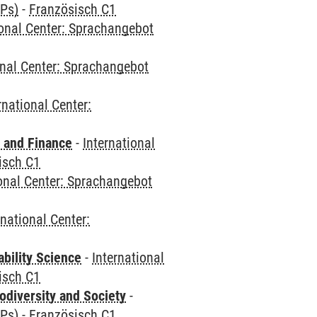
CPs)
-
Französisch C1
ional Center: Sprachangebot
onal Center: Sprachangebot
rnational Center:
 and Finance
-
International
isch C1
ional Center: Sprachangebot
rnational Center:
bility Science
-
International
isch C1
odiversity and Society
-
CPs)
-
Französisch C1