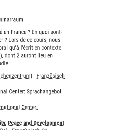
eminarraum
té en France ? En quoi sont-
er ? Lors de ce cours, nous
ral qu’à l’écrit en contexte
), dont 2 auront lieu en
odle.
rachenzentrum)
-
Französisch
onal Center: Sprachangebot
rnational Center:
ity, Peace and Development
-