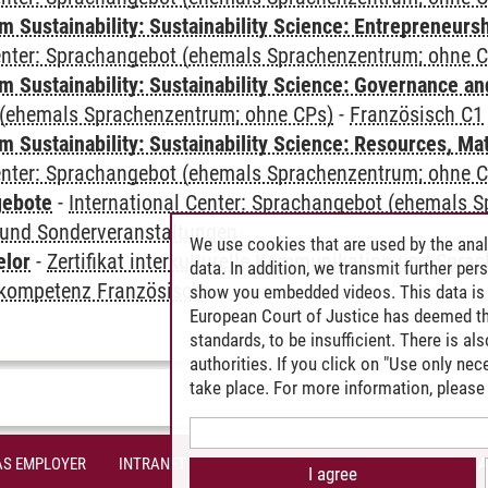
 Sustainability: Sustainability Science: Entrepreneurs
Center: Sprachangebot (ehemals Sprachenzentrum; ohne 
 Sustainability: Sustainability Science: Governance a
(ehemals Sprachenzentrum; ohne CPs)
-
Französisch C1
Sustainability: Sustainability Science: Resources, Ma
Center: Sprachangebot (ehemals Sprachenzentrum; ohne 
gebote
-
International Center: Sprachangebot (ehemals 
und Sonderveranstaltungen
We use cookies that are used by the anal
elor
-
Zertifikat interkulturelle Kommunikation und Sprac
data. In addition, we transmit further pe
kompetenz Französisch
show you embedded videos. This data is 
European Court of Justice has deemed th
standards, to be insufficient. There is a
authorities. If you click on "Use only ne
take place. For more information, please 
AS EMPLOYER
INTRANET
SITE NOTICE
PRIVACY POLICY
A
I agree