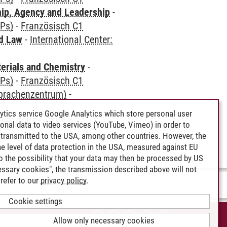
hip, Agency and Leadership
-
CPs)
-
Französisch C1
nd Law
-
International Center:
terials and Chemistry
-
CPs)
-
Französisch C1
Sprachenzentrum)
-
ytics service Google Analytics which store personal user
hen (ZiKS)
-
ZiKS 4:
rsonal data to video services (YouTube, Vimeo) in order to
transmitted to the USA, among other countries. However, the
e level of data protection in the USA, measured against EU
lso the possibility that your data may then be processed by US
cessary cookies", the transmission described above will not
refer to our
privacy policy
.
Cookie settings
CCESSIBILITY
Allow only necessary cookies