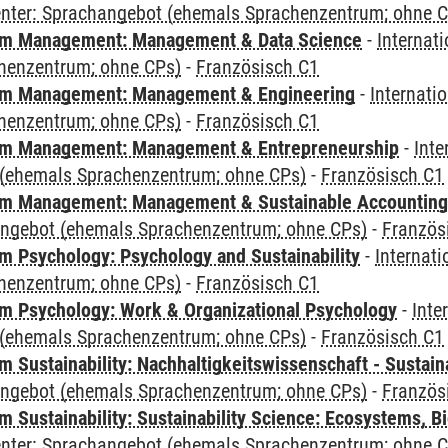
Center: Sprachangebot (ehemals Sprachenzentrum; ohne 
m Management: Management & Data Science
-
Internat
henzentrum; ohne CPs)
-
Französisch C1
m Management: Management & Engineering
-
Internati
henzentrum; ohne CPs)
-
Französisch C1
m Management: Management & Entrepreneurship
-
Inte
(ehemals Sprachenzentrum; ohne CPs)
-
Französisch C1
m Management: Management & Sustainable Accounting
angebot (ehemals Sprachenzentrum; ohne CPs)
-
Französ
 Psychology: Psychology and Sustainability
-
Internat
henzentrum; ohne CPs)
-
Französisch C1
 Psychology: Work & Organizational Psychology
-
Inte
(ehemals Sprachenzentrum; ohne CPs)
-
Französisch C1
Sustainability: Nachhaltigkeitswissenschaft - Sustaina
angebot (ehemals Sprachenzentrum; ohne CPs)
-
Französ
Sustainability: Sustainability Science: Ecosystems, Bi
Center: Sprachangebot (ehemals Sprachenzentrum; ohne 