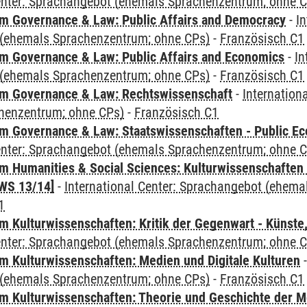
Center: Sprachangebot (ehemals Sprachenzentrum; ohne 
 Governance & Law: Public Affairs and Democracy
-
In
(ehemals Sprachenzentrum; ohne CPs)
-
Französisch C1
 Governance & Law: Public Affairs and Economics
-
In
(ehemals Sprachenzentrum; ohne CPs)
-
Französisch C1
m Governance & Law: Rechtswissenschaft
-
Internation
henzentrum; ohne CPs)
-
Französisch C1
 Governance & Law: Staatswissenschaften - Public Eco
Center: Sprachangebot (ehemals Sprachenzentrum; ohne 
 Humanities & Social Sciences: Kulturwissenschaften -
WS 13/14]
-
International Center: Sprachangebot (ehem
1
 Kulturwissenschaften: Kritik der Gegenwart - Künste,
Center: Sprachangebot (ehemals Sprachenzentrum; ohne 
 Kulturwissenschaften: Medien und Digitale Kulturen
(ehemals Sprachenzentrum; ohne CPs)
-
Französisch C1
 Kulturwissenschaften: Theorie und Geschichte der M