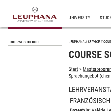
UNIVERSITY
STUD
LEUPHANA
SERVICE
COUR
COURSE SCHEDULE
COURSE S
Start
>
Masterprogra
Sprachangebot (ehem
LEHRVERANST
FRANZÖSISCH B
Dozent/in:
Valérie L