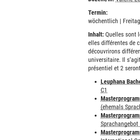
Termin:
wöchentlich | Freita
Inhalt:
Quelles sont l
elles différentes de
découvrirons différen
universitaire. Il s’a
présentiel et 2 seron
Leuphana Bach
C1
Masterprogramm
(ehemals Sprac
Masterprogramm
Sprachangebot 
Masterprogramm