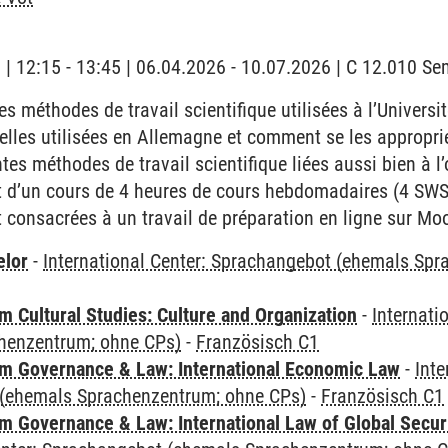
g | 12:15 - 13:45 | 06.04.2026 - 10.07.2026 | C 12.010 S
es méthodes de travail scientifique utilisées à l’Universi
 celles utilisées en Allemagne et comment se les appropri
tes méthodes de travail scientifique liées aussi bien à l’o
git d’un cours de 4 heures de cours hebdomadaires (4 SWS
t consacrées à un travail de préparation en ligne sur Mo
elor
-
International Center: Sprachangebot (ehemals Sp
 Cultural Studies: Culture and Organization
-
Internati
henzentrum; ohne CPs)
-
Französisch C1
 Governance & Law: International Economic Law
-
Inte
(ehemals Sprachenzentrum; ohne CPs)
-
Französisch C1
 Governance & Law: International Law of Global Secur