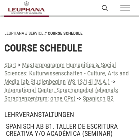
LEUPHANA
SERVICE
COURSE SCHEDULE
COURSE SCHEDULE
Start
>
Masterprogramm Humanities & Social
Sciences: Kulturwissenschaften - Culture, Arts and
Media [ab Studienbeginn WS 13/14] (M.A.)
->
International Center: Sprachangebot (ehemals
Sprachenzentrum; ohne CPs)
->
Spanisch B2
LEHRVERANSTALTUNGEN
SPANISCH AB B1. TALLER DE ESCRITURA
CREATIVA Y/O ACADÉMICA
(SEMINAR)