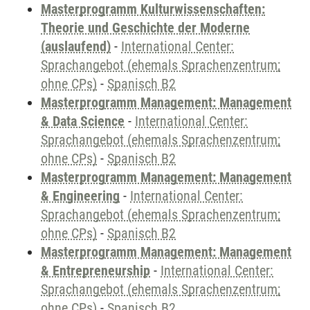
Masterprogramm Kulturwissenschaften:
Theorie und Geschichte der Moderne
(auslaufend)
-
International Center:
Sprachangebot (ehemals Sprachenzentrum;
ohne CPs)
-
Spanisch B2
Masterprogramm Management: Management
& Data Science
-
International Center:
Sprachangebot (ehemals Sprachenzentrum;
ohne CPs)
-
Spanisch B2
Masterprogramm Management: Management
& Engineering
-
International Center:
Sprachangebot (ehemals Sprachenzentrum;
ohne CPs)
-
Spanisch B2
Masterprogramm Management: Management
& Entrepreneurship
-
International Center:
Sprachangebot (ehemals Sprachenzentrum;
ohne CPs)
-
Spanisch B2