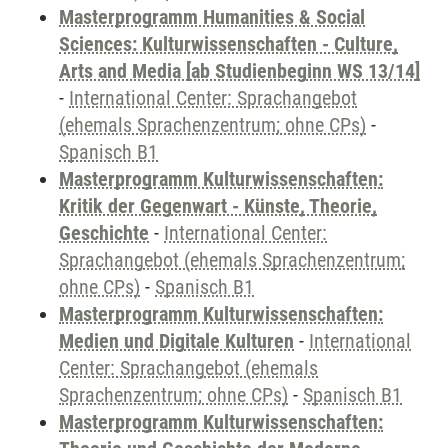
Masterprogramm Humanities & Social
Sciences: Kulturwissenschaften - Culture,
Arts and Media [ab Studienbeginn WS 13/14]
-
International Center: Sprachangebot
(ehemals Sprachenzentrum; ohne CPs)
-
Spanisch B1
Masterprogramm Kulturwissenschaften:
Kritik der Gegenwart - Künste, Theorie,
Geschichte
-
International Center:
Sprachangebot (ehemals Sprachenzentrum;
ohne CPs)
-
Spanisch B1
Masterprogramm Kulturwissenschaften:
Medien und Digitale Kulturen
-
International
Center: Sprachangebot (ehemals
Sprachenzentrum; ohne CPs)
-
Spanisch B1
Masterprogramm Kulturwissenschaften: