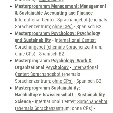
Masterprogramm Management: Management
& Sustainable Accounting and Finance
-
International Center: Sprachangebot (ehemals
Sprachenzentrum; ohne CPs)
-
Spanisch B2
Masterprogramm Psychology: Psychology
and Sustainability
-
International Center:
Sprachangebot (ehemals Sprachenzentrum;
ohne CPs)
-
Spanisch B2
Masterprogramm Psychology: Work &
Organizational Psychology
-
International
Center: Sprachangebot (ehemals
Sprachenzentrum; ohne CPs)
-
Spanisch B2
Masterprogramm Sustainability:
Nachhaltigkeitswissenschaft - Sustainability
Science
-
International Center: Sprachangebot
(ehemals Sprachenzentrum; ohne CPs)
-