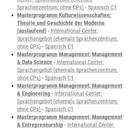
Sprachenzentrum; ohne CPs)
-
Spanisch C1
Masterprogramm Kulturwissenschaften:
Theorie und Geschichte der Moderne
(auslaufend)
-
International Center:
Sprachangebot (ehemals Sprachenzentrum;
ohne CPs)
-
Spanisch C1
Masterprogramm Management: Management
& Data Science
-
International Center:
Sprachangebot (ehemals Sprachenzentrum;
ohne CPs)
-
Spanisch C1
Masterprogramm Management: Management
& Engineering
-
International Center:
Sprachangebot (ehemals Sprachenzentrum;
ohne CPs)
-
Spanisch C1
Masterprogramm Management: Management
& Entrepreneurship
-
International Center: