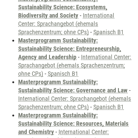
Sustainability Science: Ecosystems,
Biodiversity and Society
-
International
Center: Sprachangebot (ehemals
Sprachenzentrum; ohne CPs)
-
Spanisch B1
Masterprogramm Sustainability:
Sustainability Science: Entrepreneurship,
Agency and Leadership
-
International Center:
Sprachangebot (ehemals Sprachenzentrum;
ohne CPs)
-
Spanisch B1
Masterprogramm Sustainability:
Sustainability Science: Governance and Law
-
International Center: Sprachangebot (ehemals
Sprachenzentrum; ohne CPs)
-
Spanisch B1
Masterprogramm Sustainability:
Sustainability Science: Resources, Materials
and Chemistry
-
International Center: