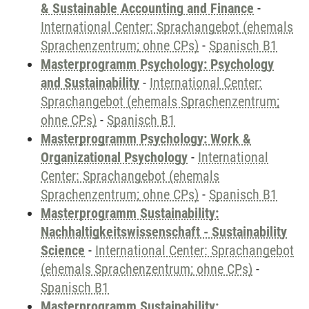
& Sustainable Accounting and Finance
-
International Center: Sprachangebot (ehemals
Sprachenzentrum; ohne CPs)
-
Spanisch B1
Masterprogramm Psychology: Psychology
and Sustainability
-
International Center:
Sprachangebot (ehemals Sprachenzentrum;
ohne CPs)
-
Spanisch B1
Masterprogramm Psychology: Work &
Organizational Psychology
-
International
Center: Sprachangebot (ehemals
Sprachenzentrum; ohne CPs)
-
Spanisch B1
Masterprogramm Sustainability:
Nachhaltigkeitswissenschaft - Sustainability
Science
-
International Center: Sprachangebot
(ehemals Sprachenzentrum; ohne CPs)
-
Spanisch B1
Masterprogramm Sustainability: