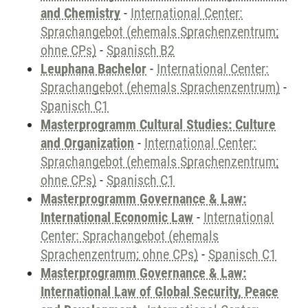
and Chemistry
-
International Center:
Sprachangebot (ehemals Sprachenzentrum;
ohne CPs)
-
Spanisch B2
Leuphana Bachelor
-
International Center:
Sprachangebot (ehemals Sprachenzentrum)
-
Spanisch C1
Masterprogramm Cultural Studies: Culture
and Organization
-
International Center:
Sprachangebot (ehemals Sprachenzentrum;
ohne CPs)
-
Spanisch C1
Masterprogramm Governance & Law:
International Economic Law
-
International
Center: Sprachangebot (ehemals
Sprachenzentrum; ohne CPs)
-
Spanisch C1
Masterprogramm Governance & Law:
International Law of Global Security, Peace