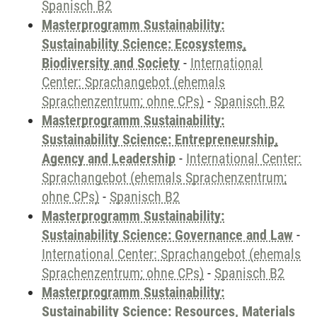
Spanisch B2
Masterprogramm Sustainability:
Sustainability Science: Ecosystems,
Biodiversity and Society
-
International
Center: Sprachangebot (ehemals
Sprachenzentrum; ohne CPs)
-
Spanisch B2
Masterprogramm Sustainability:
Sustainability Science: Entrepreneurship,
Agency and Leadership
-
International Center:
Sprachangebot (ehemals Sprachenzentrum;
ohne CPs)
-
Spanisch B2
Masterprogramm Sustainability:
Sustainability Science: Governance and Law
-
International Center: Sprachangebot (ehemals
Sprachenzentrum; ohne CPs)
-
Spanisch B2
Masterprogramm Sustainability:
Sustainability Science: Resources, Materials