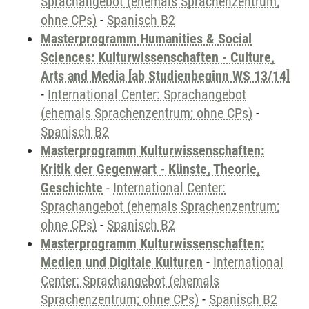
Sprachangebot (ehemals Sprachenzentrum;
ohne CPs)
-
Spanisch B2
Masterprogramm Humanities & Social
Sciences: Kulturwissenschaften - Culture,
Arts and Media [ab Studienbeginn WS 13/14]
-
International Center: Sprachangebot
(ehemals Sprachenzentrum; ohne CPs)
-
Spanisch B2
Masterprogramm Kulturwissenschaften:
Kritik der Gegenwart - Künste, Theorie,
Geschichte
-
International Center:
Sprachangebot (ehemals Sprachenzentrum;
ohne CPs)
-
Spanisch B2
Masterprogramm Kulturwissenschaften:
Medien und Digitale Kulturen
-
International
Center: Sprachangebot (ehemals
Sprachenzentrum; ohne CPs)
-
Spanisch B2