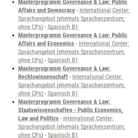
Masterprogramm Governance & Law: Public
Affairs and Democracy
-
International Center:
Sprachangebot (ehemals Sprachenzentrum;
ohne CPs)
-
Spanisch B1
Masterprogramm Governance & Law: Public
Affairs and Economics
-
International Center:
Sprachangebot (ehemals Sprachenzentrum;
ohne CPs)
-
Spanisch B1
Masterprogramm Governance & Law:
Rechtswissenschaft
-
International Center:
Sprachangebot (ehemals Sprachenzentrum;
ohne CPs)
-
Spanisch B1
Masterprogramm Governance & Law:
Staatswissenschaften - Public Economics,
Law and Politics
-
International Center:
Sprachangebot (ehemals Sprachenzentrum;
ohne CPs)
-
Spanisch B1