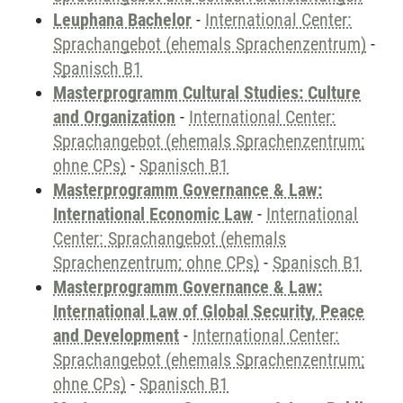
Leuphana Bachelor
-
International Center:
Sprachangebot (ehemals Sprachenzentrum)
-
Spanisch B1
Masterprogramm Cultural Studies: Culture
and Organization
-
International Center:
Sprachangebot (ehemals Sprachenzentrum;
ohne CPs)
-
Spanisch B1
Masterprogramm Governance & Law:
International Economic Law
-
International
Center: Sprachangebot (ehemals
Sprachenzentrum; ohne CPs)
-
Spanisch B1
Masterprogramm Governance & Law:
International Law of Global Security, Peace
and Development
-
International Center:
Sprachangebot (ehemals Sprachenzentrum;
ohne CPs)
-
Spanisch B1