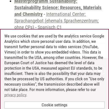
Masterprogramm Sustainability:
Sustainability Science: Resources, Materials
and Chemistry
-
International Center:
Sprachangebot (ehemals Sprachenzentrum;
ohne CPs)
-
Spanisch C1
We use cookies that are used by the analytics service Google
Analytics which store personal user data. In addition, we
transmit further personal data to video services (YouTube,
Andreea Tribel
/
30.06.2024
Vimeo) in order to show you embedded videos. This data is
transmitted to the USA, among other countries. However, the
European Court of Justice has deemed the level of data
protection in the USA, measured against EU standards, to be
CONTACT
insufficient. There is also the possibility that your data may
LEUPHANA AS EMPLOYER
then be processed by US authorities. If you click on "Use only
INTRANET
necessary cookies", the transmission described above will
not take place. For more information, please refer to our
SITE NOTICE
privacy policy
.
PRIVACY POLICY
ACCESSIBILITY
Cookie settings