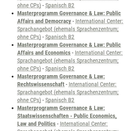
ohne CPs)
-
Spanisch B2
Masterprogramm Governance & Law: Public
Affairs and Democracy
-
International Center:
Sprachangebot (ehemals Sprachenzentrum;
ohne CPs)
-
Spanisch B2
Masterprogramm Governance & Law: Public
Affairs and Economics
-
International Center:
Sprachangebot (ehemals Sprachenzentrum;
ohne CPs)
-
Spanisch B2
Masterprogramm Governance & Law:
Rechtswissenschaft
-
International Center:
Sprachangebot (ehemals Sprachenzentrum;
ohne CPs)
-
Spanisch B2
Masterprogramm Governance & Law:
Staatswissenschaften - Public Economics,
Law and Politics
-
International Center: