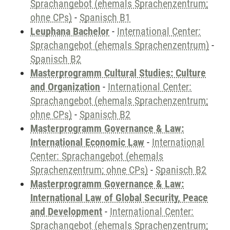
Sprachangebot (ehemals Sprachenzentrum;
ohne CPs)
-
Spanisch B1
Leuphana Bachelor
-
International Center:
Sprachangebot (ehemals Sprachenzentrum)
-
Spanisch B2
Masterprogramm Cultural Studies: Culture
and Organization
-
International Center:
Sprachangebot (ehemals Sprachenzentrum;
ohne CPs)
-
Spanisch B2
Masterprogramm Governance & Law:
International Economic Law
-
International
Center: Sprachangebot (ehemals
Sprachenzentrum; ohne CPs)
-
Spanisch B2
Masterprogramm Governance & Law:
International Law of Global Security, Peace
and Development
-
International Center:
Sprachangebot (ehemals Sprachenzentrum;