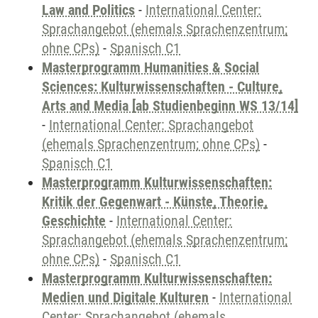
Law and Politics
-
International Center:
Sprachangebot (ehemals Sprachenzentrum;
ohne CPs)
-
Spanisch C1
Masterprogramm Humanities & Social
Sciences: Kulturwissenschaften - Culture,
Arts and Media [ab Studienbeginn WS 13/14]
-
International Center: Sprachangebot
(ehemals Sprachenzentrum; ohne CPs)
-
Spanisch C1
Masterprogramm Kulturwissenschaften:
Kritik der Gegenwart - Künste, Theorie,
Geschichte
-
International Center:
Sprachangebot (ehemals Sprachenzentrum;
ohne CPs)
-
Spanisch C1
Masterprogramm Kulturwissenschaften:
Medien und Digitale Kulturen
-
International
Center: Sprachangebot (ehemals