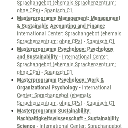
Sprachangebot (ehemals Sprachenzentrum;
ohne CPs)
-
Spanisch C1
Masterprogramm Management: Management
& Sustainable Accounting and Finance
-
International Center: Sprachangebot (ehemals
Sprachenzentrum; ohne CPs)
-
Spanisch C1
Masterprogramm Psychology: Psychology
and Sustainability
-
International Center:
Sprachangebot (ehemals Sprachenzentrum;
ohne CPs)
-
Spanisch C1
Masterprogramm Psychology: Work &
Organizational Psychology
-
International
Center: Sprachangebot (ehemals
Sprachenzentrum; ohne CPs)
-
Spanisch C1
Masterprogramm Sustainability:
Nachhaltigkeitswissenschaft - Sustainability
Science
-
International Center: Sprachangebot