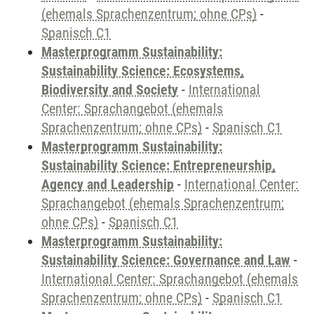
(ehemals Sprachenzentrum; ohne CPs)
-
Spanisch C1
Masterprogramm Sustainability:
Sustainability Science: Ecosystems,
Biodiversity and Society
-
International
Center: Sprachangebot (ehemals
Sprachenzentrum; ohne CPs)
-
Spanisch C1
Masterprogramm Sustainability:
Sustainability Science: Entrepreneurship,
Agency and Leadership
-
International Center:
Sprachangebot (ehemals Sprachenzentrum;
ohne CPs)
-
Spanisch C1
Masterprogramm Sustainability:
Sustainability Science: Governance and Law
-
International Center: Sprachangebot (ehemals
Sprachenzentrum; ohne CPs)
-
Spanisch C1