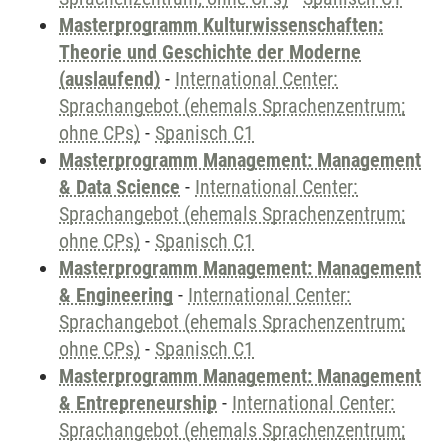
Masterprogramm Kulturwissenschaften:
Theorie und Geschichte der Moderne
(auslaufend)
-
International Center:
Sprachangebot (ehemals Sprachenzentrum;
ohne CPs)
-
Spanisch C1
Masterprogramm Management: Management
& Data Science
-
International Center:
Sprachangebot (ehemals Sprachenzentrum;
ohne CPs)
-
Spanisch C1
Masterprogramm Management: Management
& Engineering
-
International Center:
Sprachangebot (ehemals Sprachenzentrum;
ohne CPs)
-
Spanisch C1
Masterprogramm Management: Management
& Entrepreneurship
-
International Center:
Sprachangebot (ehemals Sprachenzentrum;