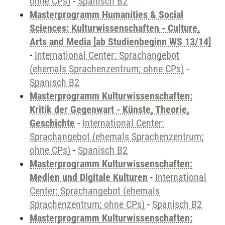
ohne CPs)
-
Spanisch B2
Masterprogramm Humanities & Social
Sciences: Kulturwissenschaften - Culture,
Arts and Media [ab Studienbeginn WS 13/14]
-
International Center: Sprachangebot
(ehemals Sprachenzentrum; ohne CPs)
-
Spanisch B2
Masterprogramm Kulturwissenschaften:
Kritik der Gegenwart - Künste, Theorie,
Geschichte
-
International Center:
Sprachangebot (ehemals Sprachenzentrum;
ohne CPs)
-
Spanisch B2
Masterprogramm Kulturwissenschaften:
Medien und Digitale Kulturen
-
International
Center: Sprachangebot (ehemals
Sprachenzentrum; ohne CPs)
-
Spanisch B2
Masterprogramm Kulturwissenschaften: