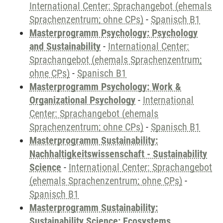
International Center: Sprachangebot (ehemals
Sprachenzentrum; ohne CPs)
-
Spanisch B1
Masterprogramm Psychology: Psychology
and Sustainability
-
International Center:
Sprachangebot (ehemals Sprachenzentrum;
ohne CPs)
-
Spanisch B1
Masterprogramm Psychology: Work &
Organizational Psychology
-
International
Center: Sprachangebot (ehemals
Sprachenzentrum; ohne CPs)
-
Spanisch B1
Masterprogramm Sustainability:
Nachhaltigkeitswissenschaft - Sustainability
Science
-
International Center: Sprachangebot
(ehemals Sprachenzentrum; ohne CPs)
-
Spanisch B1
Masterprogramm Sustainability:
Sustainability Science: Ecosystems,