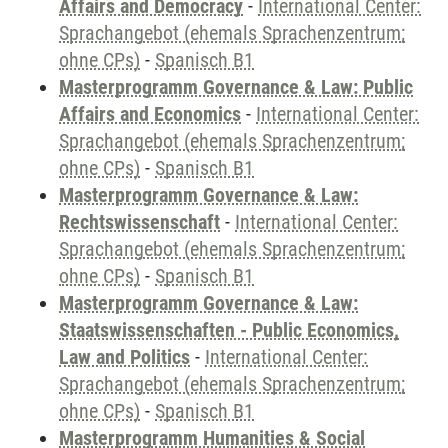
Affairs and Democracy
-
International Center:
Sprachangebot (ehemals Sprachenzentrum;
ohne CPs)
-
Spanisch B1
Masterprogramm Governance & Law: Public
Affairs and Economics
-
International Center:
Sprachangebot (ehemals Sprachenzentrum;
ohne CPs)
-
Spanisch B1
Masterprogramm Governance & Law:
Rechtswissenschaft
-
International Center:
Sprachangebot (ehemals Sprachenzentrum;
ohne CPs)
-
Spanisch B1
Masterprogramm Governance & Law:
Staatswissenschaften - Public Economics,
Law and Politics
-
International Center:
Sprachangebot (ehemals Sprachenzentrum;
ohne CPs)
-
Spanisch B1
Masterprogramm Humanities & Social