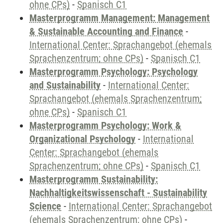
ohne CPs)
-
Spanisch C1
Masterprogramm Management: Management
& Sustainable Accounting and Finance
-
International Center: Sprachangebot (ehemals
Sprachenzentrum; ohne CPs)
-
Spanisch C1
Masterprogramm Psychology: Psychology
and Sustainability
-
International Center:
Sprachangebot (ehemals Sprachenzentrum;
ohne CPs)
-
Spanisch C1
Masterprogramm Psychology: Work &
Organizational Psychology
-
International
Center: Sprachangebot (ehemals
Sprachenzentrum; ohne CPs)
-
Spanisch C1
Masterprogramm Sustainability:
Nachhaltigkeitswissenschaft - Sustainability
Science
-
International Center: Sprachangebot
(ehemals Sprachenzentrum; ohne CPs)
-