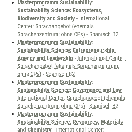
Masterprogramm Sustainability:
Sustainability Science: Ecosystems,
Biodiversity and Society
-
International
Center: Sprachangebot (ehemals
Sprachenzentrum; ohne CPs)
-
Spanisch B2
Masterprogramm Sustainability:
Sustainability Science: Entrepreneurship,
Agency and Leadership
-
International Center:
Sprachangebot (ehemals Sprachenzentrum;
ohne CPs)
-
Spanisch B2
Masterprogramm Sustainability:
Sustainability Science: Governance and Law
-
International Center: Sprachangebot (ehemals
Sprachenzentrum; ohne CPs)
-
Spanisch B2
Masterprogramm Sustainability:
Sustainability Science: Resources, Materials
and Chemistry
-
International Center: