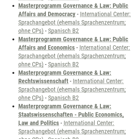
Masterprogramm Governance & Law: Public
Affairs and Democracy
-
International Center:
Sprachangebot (ehemals Sprachenzentrum;
ohne CPs)
-
Spanisch B2
Masterprogramm Governance & Law: Public
Affairs and Economics
-
International Center:
Sprachangebot (ehemals Sprachenzentrum;
ohne CPs)
-
Spanisch B2
Masterprogramm Governance & Law:
Rechtswissenschaft
-
International Center:
Sprachangebot (ehemals Sprachenzentrum;
ohne CPs)
-
Spanisch B2
Masterprogramm Governance & Law:
Staatswissenschaften - Public Economics,
Law and Politics
-
International Center:
Sprachangebot (ehemals Sprachenzentrum;