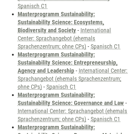
Spanisch C1
Masterprogramm Sustainability:
Sustainability Science: Ecosystems,
Biodiversity and Society
-
International
Center: Sprachangebot (ehemals
Sprachenzentrum; ohne CPs)
-
Spanisch C1
Masterprogramm Sustainability:
Sustainability Science: Entrepreneurship,
Agency and Leadership
-
International Center:
Sprachangebot (ehemals Sprachenzentrum;
ohne CPs)
-
Spanisch C1
Masterprogramm Sustainability:
Sustainability Science: Governance and Law
-
International Center: Sprachangebot (ehemals
Sprachenzentrum; ohne CPs)
-
Spanisch C1
Masterprogramm Sustainability: