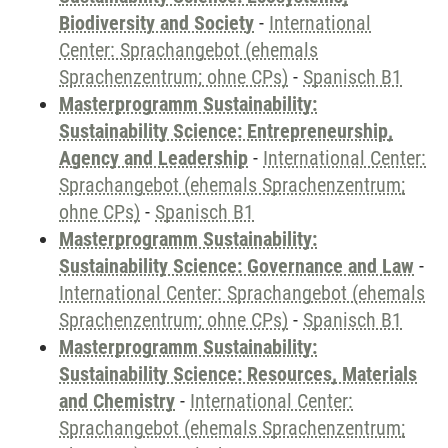
Biodiversity and Society
-
International
Center: Sprachangebot (ehemals
Sprachenzentrum; ohne CPs)
-
Spanisch B1
Masterprogramm Sustainability:
Sustainability Science: Entrepreneurship,
Agency and Leadership
-
International Center:
Sprachangebot (ehemals Sprachenzentrum;
ohne CPs)
-
Spanisch B1
Masterprogramm Sustainability:
Sustainability Science: Governance and Law
-
International Center: Sprachangebot (ehemals
Sprachenzentrum; ohne CPs)
-
Spanisch B1
Masterprogramm Sustainability:
Sustainability Science: Resources, Materials
and Chemistry
-
International Center:
Sprachangebot (ehemals Sprachenzentrum;