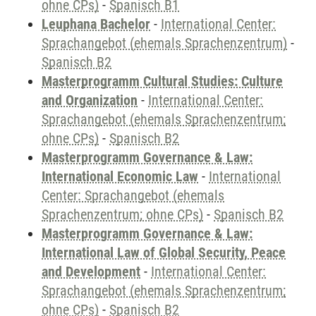
ohne CPs)
-
Spanisch B1
Leuphana Bachelor
-
International Center:
Sprachangebot (ehemals Sprachenzentrum)
-
Spanisch B2
Masterprogramm Cultural Studies: Culture
and Organization
-
International Center:
Sprachangebot (ehemals Sprachenzentrum;
ohne CPs)
-
Spanisch B2
Masterprogramm Governance & Law:
International Economic Law
-
International
Center: Sprachangebot (ehemals
Sprachenzentrum; ohne CPs)
-
Spanisch B2
Masterprogramm Governance & Law:
International Law of Global Security, Peace
and Development
-
International Center:
Sprachangebot (ehemals Sprachenzentrum;
ohne CPs)
-
Spanisch B2