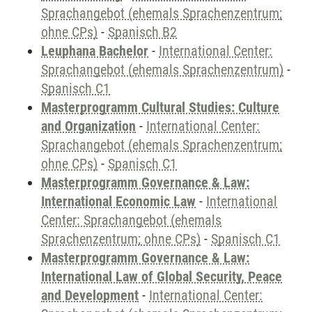
Sprachangebot (ehemals Sprachenzentrum;
ohne CPs)
-
Spanisch B2
Leuphana Bachelor
-
International Center:
Sprachangebot (ehemals Sprachenzentrum)
-
Spanisch C1
Masterprogramm Cultural Studies: Culture
and Organization
-
International Center:
Sprachangebot (ehemals Sprachenzentrum;
ohne CPs)
-
Spanisch C1
Masterprogramm Governance & Law:
International Economic Law
-
International
Center: Sprachangebot (ehemals
Sprachenzentrum; ohne CPs)
-
Spanisch C1
Masterprogramm Governance & Law:
International Law of Global Security, Peace
and Development
-
International Center: