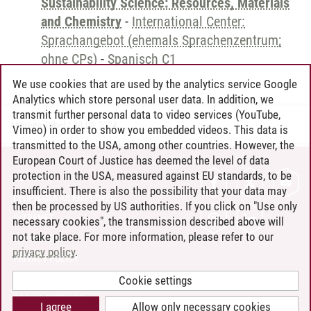
Sustainability Science: Resources, Materials
and Chemistry
-
International Center:
Sprachangebot (ehemals Sprachenzentrum;
ohne CPs)
-
Spanisch C1
We use cookies that are used by the analytics service Google
Analytics which store personal user data. In addition, we
transmit further personal data to video services (YouTube,
Andreea Tribel
/
30.06.2024
Vimeo) in order to show you embedded videos. This data is
transmitted to the USA, among other countries. However, the
European Court of Justice has deemed the level of data
protection in the USA, measured against EU standards, to be
CONTACT
insufficient. There is also the possibility that your data may
LEUPHANA AS EMPLOYER
then be processed by US authorities. If you click on "Use only
INTRANET
necessary cookies", the transmission described above will
not take place. For more information, please refer to our
SITE NOTICE
privacy policy
.
PRIVACY POLICY
ACCESSIBILITY
Cookie settings
COOKIE SETTINGS
I agree
Allow only necessary cookies