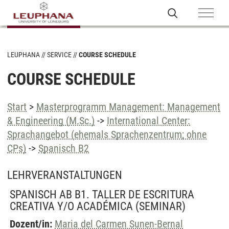
LEUPHANA
SERVICE
COURSE SCHEDULE
COURSE SCHEDULE
Start
>
Masterprogramm Management: Management
& Engineering (M.Sc.)
->
International Center:
Sprachangebot (ehemals Sprachenzentrum; ohne
CPs)
->
Spanisch B2
LEHRVERANSTALTUNGEN
SPANISCH AB B1. TALLER DE ESCRITURA
CREATIVA Y/O ACADÉMICA
(SEMINAR)
Dozent/in:
Maria del Carmen Sunen-Bernal