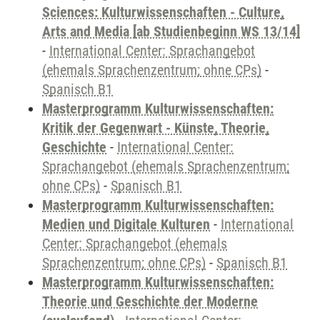
Sciences: Kulturwissenschaften - Culture,
Arts and Media [ab Studienbeginn WS 13/14]
-
International Center: Sprachangebot
(ehemals Sprachenzentrum; ohne CPs)
-
Spanisch B1
Masterprogramm Kulturwissenschaften:
Kritik der Gegenwart - Künste, Theorie,
Geschichte
-
International Center:
Sprachangebot (ehemals Sprachenzentrum;
ohne CPs)
-
Spanisch B1
Masterprogramm Kulturwissenschaften:
Medien und Digitale Kulturen
-
International
Center: Sprachangebot (ehemals
Sprachenzentrum; ohne CPs)
-
Spanisch B1
Masterprogramm Kulturwissenschaften:
Theorie und Geschichte der Moderne