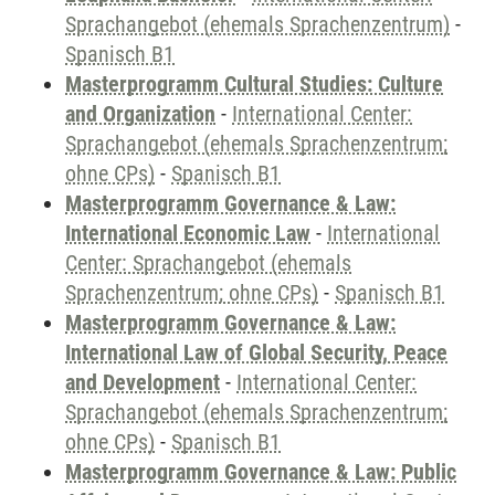
Sprachangebot (ehemals Sprachenzentrum)
-
Spanisch B1
Masterprogramm Cultural Studies: Culture
and Organization
-
International Center:
Sprachangebot (ehemals Sprachenzentrum;
ohne CPs)
-
Spanisch B1
Masterprogramm Governance & Law:
International Economic Law
-
International
Center: Sprachangebot (ehemals
Sprachenzentrum; ohne CPs)
-
Spanisch B1
Masterprogramm Governance & Law:
International Law of Global Security, Peace
and Development
-
International Center:
Sprachangebot (ehemals Sprachenzentrum;
ohne CPs)
-
Spanisch B1
Masterprogramm Governance & Law: Public