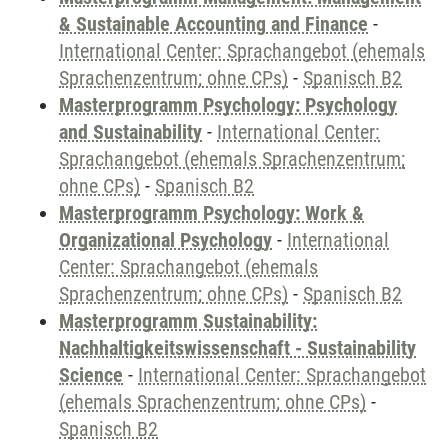
& Sustainable Accounting and Finance
-
International Center: Sprachangebot (ehemals
Sprachenzentrum; ohne CPs)
-
Spanisch B2
Masterprogramm Psychology: Psychology
and Sustainability
-
International Center:
Sprachangebot (ehemals Sprachenzentrum;
ohne CPs)
-
Spanisch B2
Masterprogramm Psychology: Work &
Organizational Psychology
-
International
Center: Sprachangebot (ehemals
Sprachenzentrum; ohne CPs)
-
Spanisch B2
Masterprogramm Sustainability:
Nachhaltigkeitswissenschaft - Sustainability
Science
-
International Center: Sprachangebot
(ehemals Sprachenzentrum; ohne CPs)
-
Spanisch B2