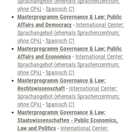
Sprachangebot (ehemals Sprachenzentrum;
ohne CPs)
-
Spanisch C1
Masterprogramm Governance & Law: Public
Affairs and Democracy
-
International Center:
Sprachangebot (ehemals Sprachenzentrum;
ohne CPs)
-
Spanisch C1
Masterprogramm Governance & Law: Public
Affairs and Economics
-
International Center:
Sprachangebot (ehemals Sprachenzentrum;
ohne CPs)
-
Spanisch C1
Masterprogramm Governance & Law:
Rechtswissenschaft
-
International Center:
Sprachangebot (ehemals Sprachenzentrum;
ohne CPs)
-
Spanisch C1
Masterprogramm Governance & Law:
Staatswissenschaften - Public Economics,
Law and Politics
-
International Center: