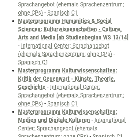
Sprachangebot (ehemals Sprachenzentrum;
ohne CPs)
-
Spanisch C1
Masterprogramm Humanities & Social
Sciences: Kulturwissenschaften - Culture,
Arts and Media [ab Studienbeginn WS 13/14]
-
International Center: Sprachangebot
(ehemals Sprachenzentrum; ohne CPs)
-
Spanisch C1
Masterprogramm Kulturwissenschaften:
Kritik der Gegenwart - Künste, Theorie,
Geschichte
-
International Center:
Sprachangebot (ehemals Sprachenzentrum;
ohne CPs)
-
Spanisch C1
Masterprogramm Kulturwissenschaften:
Medien und Digitale Kulturen
-
International
Center: Sprachangebot (ehemals
Sprachenzentrum; ohne CPs)
-
Spanisch C1