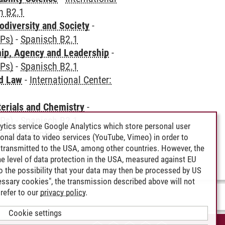
h B2.1
odiversity and Society
-
CPs)
-
Spanisch B2.1
hip, Agency and Leadership
-
CPs)
-
Spanisch B2.1
nd Law
-
International Center:
terials and Chemistry
-
CPs)
-
Spanisch B2.1
ytics service Google Analytics which store personal user
Sprachenzentrum)
-
rsonal data to video services (YouTube, Vimeo) in order to
transmitted to the USA, among other countries. However, the
e level of data protection in the USA, measured against EU
lso the possibility that your data may then be processed by US
cessary cookies", the transmission described above will not
refer to our
privacy policy
.
Cookie settings