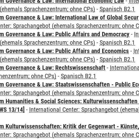
 Governance & Law: International Economic Law
-
Inte
(ehemals Sprachenzentrum; ohne CPs)
-
Spanisch B2.1
 Governance & Law: International Law of Global Secur
Center: Sprachangebot (ehemals Sprachenzentrum; ohne 
 Governance & Law: Public Affairs and Democracy
-
In
(ehemals Sprachenzentrum; ohne CPs)
-
Spanisch B2.1
 Governance & Law: Public Affairs and Economics
-
In
(ehemals Sprachenzentrum; ohne CPs)
-
Spanisch B2.1
m Governance & Law: Rechtswissenschaft
-
Internation
henzentrum; ohne CPs)
-
Spanisch B2.1
 Governance & Law: Staatswissenschaften - Public Eco
Center: Sprachangebot (ehemals Sprachenzentrum; ohne 
 Humanities & Social Sciences: Kulturwissenschaften -
WS 13/14]
-
International Center: Sprachangebot (ehem
 Kulturwissenschaften: Kritik der Gegenwart - Künste,
Center: Sprachangebot (ehemals Sprachenzentrum; ohne 