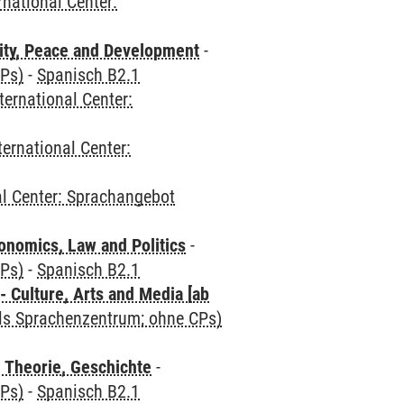
rnational Center:
ity, Peace and Development
-
CPs)
-
Spanisch B2.1
ternational Center:
ternational Center:
al Center: Sprachangebot
nomics, Law and Politics
-
CPs)
-
Spanisch B2.1
 Culture, Arts and Media [ab
als Sprachenzentrum; ohne CPs)
 Theorie, Geschichte
-
CPs)
-
Spanisch B2.1