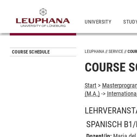
UNIVERSITY
STUD
LEUPHANA
SERVICE
COUR
COURSE SCHEDULE
COURSE S
Start
>
Masterprogram
(M.A.)
->
Internation
LEHRVERANST
SPANISCH B1/
Dozent/in:
Maria de