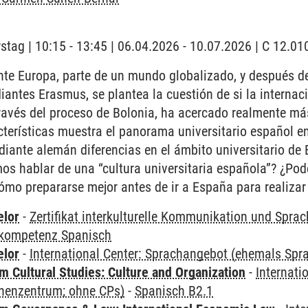
stag | 10:15 - 13:45 | 06.04.2026 - 10.07.2026 | C 12.
te Europa, parte de un mundo globalizado, y después de
iantes Erasmus, se plantea la cuestión de si la internac
a través del proceso de Bolonia, ha acercado realmente má
cterísticas muestra el panorama universitario español 
diante alemán diferencias en el ámbito universitario de
os hablar de una “cultura universitaria española”? ¿Po
mo prepararse mejor antes de ir a España para realizar 
elor
-
Zertifikat interkulturelle Kommunikation und Sprac
kompetenz Spanisch
elor
-
International Center: Sprachangebot (ehemals Sp
 Cultural Studies: Culture and Organization
-
Internati
henzentrum; ohne CPs)
-
Spanisch B2.1