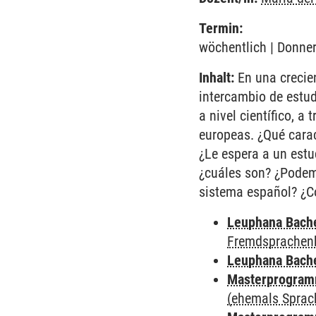
Termin:
wöchentlich | Donner
Inhalt:
En una crecien
intercambio de estud
a nivel científico, 
europeas. ¿Qué cara
¿Le espera a un estu
¿cuáles son? ¿Podem
sistema español? ¿Có
Leuphana Bach
Fremdsprachen
Leuphana Bach
Masterprogramm
(ehemals Sprac