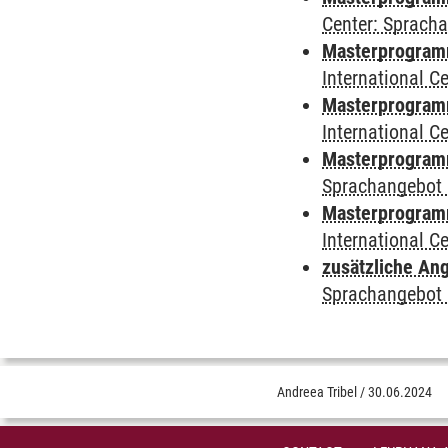
Center: Sprach
Masterprogramm 
International 
Masterprogramm
International 
Masterprogramm
Sprachangebot 
Masterprogramm 
International 
zusätzliche An
Sprachangebot 
Andreea Tribel
/
30.06.2024