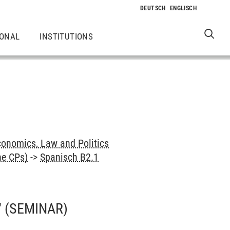
IONAL
INSTITUTIONS
onomics, Law and Politics
ne CPs)
->
Spanisch B2.1
"
(SEMINAR)