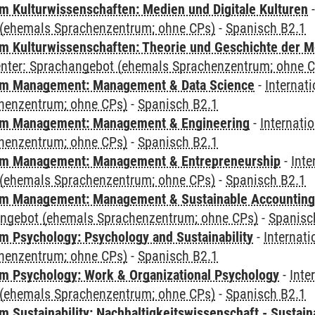
 Kulturwissenschaften: Medien und Digitale Kulturen
(ehemals Sprachenzentrum; ohne CPs)
-
Spanisch B2.1
 Kulturwissenschaften: Theorie und Geschichte der M
Center: Sprachangebot (ehemals Sprachenzentrum; ohne 
m Management: Management & Data Science
-
Internat
henzentrum; ohne CPs)
-
Spanisch B2.1
m Management: Management & Engineering
-
Internati
henzentrum; ohne CPs)
-
Spanisch B2.1
m Management: Management & Entrepreneurship
-
Inte
(ehemals Sprachenzentrum; ohne CPs)
-
Spanisch B2.1
m Management: Management & Sustainable Accounting
angebot (ehemals Sprachenzentrum; ohne CPs)
-
Spanisc
 Psychology: Psychology and Sustainability
-
Internat
henzentrum; ohne CPs)
-
Spanisch B2.1
 Psychology: Work & Organizational Psychology
-
Inte
(ehemals Sprachenzentrum; ohne CPs)
-
Spanisch B2.1
Sustainability: Nachhaltigkeitswissenschaft - Sustaina