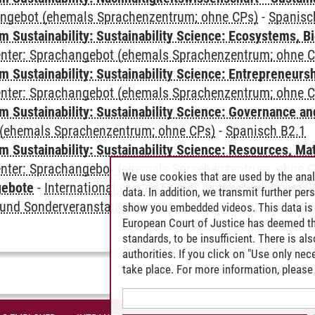
angebot (ehemals Sprachenzentrum; ohne CPs)
-
Spanisc
Sustainability: Sustainability Science: Ecosystems, Bi
Center: Sprachangebot (ehemals Sprachenzentrum; ohne 
 Sustainability: Sustainability Science: Entrepreneurs
Center: Sprachangebot (ehemals Sprachenzentrum; ohne 
 Sustainability: Sustainability Science: Governance a
(ehemals Sprachenzentrum; ohne CPs)
-
Spanisch B2.1
Sustainability: Sustainability Science: Resources, Ma
Center: Sprachangebot (ehemals Sprachenzentrum; ohne 
We use cookies that are used by the anal
gebote
-
International Center: Sprachangebot (ehemals 
data. In addition, we transmit further pe
und Sonderveranstaltungen
show you embedded videos. This data is 
European Court of Justice has deemed th
standards, to be insufficient. There is a
authorities. If you click on "Use only ne
take place. For more information, please 