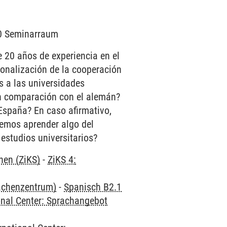
010 Seminarraum
 20 años de experiencia en el
ionalización de la cooperación
s a las universidades
en comparación con el alemán?
 España? En caso afirmativo,
demos aprender algo del
estudios universitarios?
hen (ZiKS)
-
ZiKS 4:
rachenzentrum)
-
Spanisch B2.1
onal Center: Sprachangebot