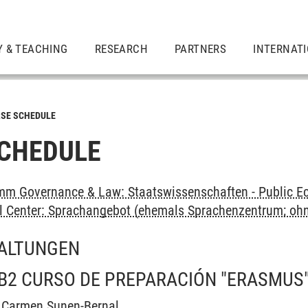
Y & TEACHING
RESEARCH
PARTNERS
INTERNAT
SE SCHEDULE
CHEDULE
m Governance & Law: Staatswissenschaften - Public Ec
al Center: Sprachangebot (ehemals Sprachenzentrum; oh
ALTUNGEN
B2 CURSO DE PREPARACIÓN "ERASMUS
l Carmen Sunen-Bernal