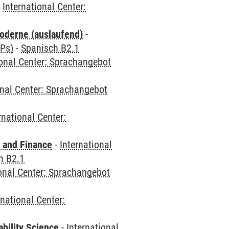
-
International Center:
oderne (auslaufend)
-
CPs)
-
Spanisch B2.1
ional Center: Sprachangebot
onal Center: Sprachangebot
rnational Center:
 and Finance
-
International
h B2.1
ional Center: Sprachangebot
rnational Center:
bility Science
-
International