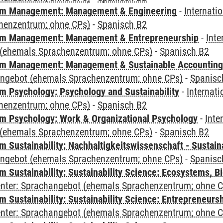
m Management: Management & Engineering
-
Internati
henzentrum; ohne CPs)
-
Spanisch B2
m Management: Management & Entrepreneurship
-
Inte
(ehemals Sprachenzentrum; ohne CPs)
-
Spanisch B2
m Management: Management & Sustainable Accounting
angebot (ehemals Sprachenzentrum; ohne CPs)
-
Spanisc
 Psychology: Psychology and Sustainability
-
Internat
henzentrum; ohne CPs)
-
Spanisch B2
 Psychology: Work & Organizational Psychology
-
Inte
(ehemals Sprachenzentrum; ohne CPs)
-
Spanisch B2
Sustainability: Nachhaltigkeitswissenschaft - Sustaina
angebot (ehemals Sprachenzentrum; ohne CPs)
-
Spanisc
Sustainability: Sustainability Science: Ecosystems, Bi
Center: Sprachangebot (ehemals Sprachenzentrum; ohne 
 Sustainability: Sustainability Science: Entrepreneurs
Center: Sprachangebot (ehemals Sprachenzentrum; ohne 