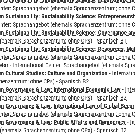
Sustainability: Sustainability Science: Ecosystems, Bi
Center: Sprachangebot (ehemals Sprachenzentrum; ohne 
 Sustainability: Sustainability Science: Entrepreneurs
Center: Sprachangebot (ehemals Sprachenzentrum; ohne 
 Sustainability: Sustainability Science: Governance a
(ehemals Sprachenzentrum; ohne CPs)
-
Spanisch B1
Sustainability: Sustainability Science: Resources, Ma
Center: Sprachangebot (ehemals Sprachenzentrum; ohne 
elor
-
International Center: Sprachangebot (ehemals Sp
 Cultural Studies: Culture and Organization
-
Internati
henzentrum; ohne CPs)
-
Spanisch B2
 Governance & Law: International Economic Law
-
Inte
(ehemals Sprachenzentrum; ohne CPs)
-
Spanisch B2
 Governance & Law: International Law of Global Secur
Center: Sprachangebot (ehemals Sprachenzentrum; ohne 
 Governance & Law: Public Affairs and Democracy
-
In
(ehemals Sprachenzentrum; ohne CPs)
-
Spanisch B2