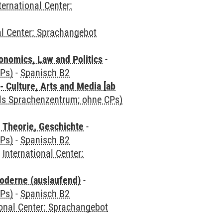
ternational Center:
al Center: Sprachangebot
nomics, Law and Politics
-
CPs)
-
Spanisch B2
 Culture, Arts and Media [ab
als Sprachenzentrum; ohne CPs)
 Theorie, Geschichte
-
CPs)
-
Spanisch B2
-
International Center:
oderne (auslaufend)
-
CPs)
-
Spanisch B2
ional Center: Sprachangebot