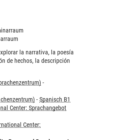
eminarraum
inarraum
xplorar la narrativa, la poesía
ón de hechos, la descripción
Sprachenzentrum)
-
rachenzentrum)
-
Spanisch B1
onal Center: Sprachangebot
rnational Center: