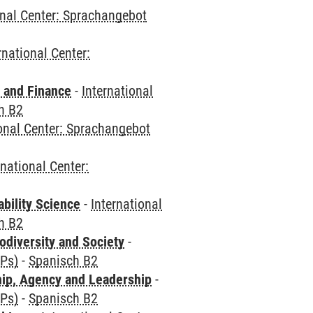
onal Center: Sprachangebot
rnational Center:
 and Finance
-
International
h B2
ional Center: Sprachangebot
rnational Center:
bility Science
-
International
h B2
odiversity and Society
-
CPs)
-
Spanisch B2
hip, Agency and Leadership
-
CPs)
-
Spanisch B2