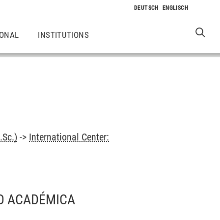
IONAL
INSTITUTIONS
.Sc.)
->
International Center:
/O ACADÉMICA