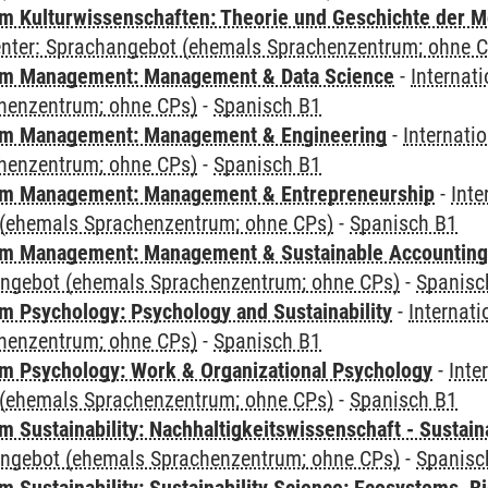
 Kulturwissenschaften: Theorie und Geschichte der M
Center: Sprachangebot (ehemals Sprachenzentrum; ohne 
m Management: Management & Data Science
-
Internat
henzentrum; ohne CPs)
-
Spanisch B1
m Management: Management & Engineering
-
Internati
henzentrum; ohne CPs)
-
Spanisch B1
m Management: Management & Entrepreneurship
-
Inte
(ehemals Sprachenzentrum; ohne CPs)
-
Spanisch B1
m Management: Management & Sustainable Accounting
angebot (ehemals Sprachenzentrum; ohne CPs)
-
Spanisc
 Psychology: Psychology and Sustainability
-
Internat
henzentrum; ohne CPs)
-
Spanisch B1
 Psychology: Work & Organizational Psychology
-
Inte
(ehemals Sprachenzentrum; ohne CPs)
-
Spanisch B1
Sustainability: Nachhaltigkeitswissenschaft - Sustaina
angebot (ehemals Sprachenzentrum; ohne CPs)
-
Spanisc