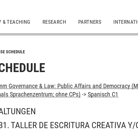
Y & TEACHING
RESEARCH
PARTNERS
INTERNAT
SE SCHEDULE
CHEDULE
m Governance & Law: Public Affairs and Democracy (M
als Sprachenzentrum; ohne CPs)
->
Spanisch C1
ALTUNGEN
B1. TALLER DE ESCRITURA CREATIVA Y