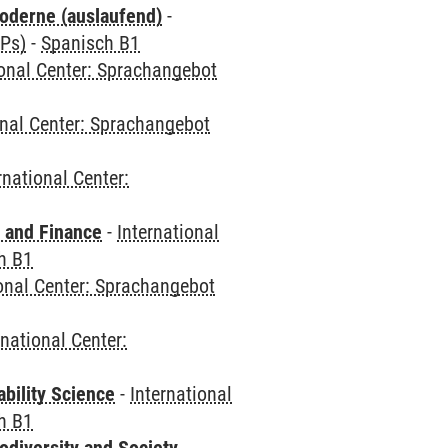
oderne (auslaufend)
-
CPs)
-
Spanisch B1
ional Center: Sprachangebot
onal Center: Sprachangebot
rnational Center:
 and Finance
-
International
h B1
ional Center: Sprachangebot
rnational Center:
bility Science
-
International
h B1