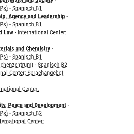
odiversity and Society
-
CPs)
-
Spanisch B1
hip, Agency and Leadership
-
CPs)
-
Spanisch B1
nd Law
-
International Center:
terials and Chemistry
-
CPs)
-
Spanisch B1
rachenzentrum)
-
Spanisch B2
onal Center: Sprachangebot
rnational Center:
ity, Peace and Development
-
CPs)
-
Spanisch B2
ternational Center: