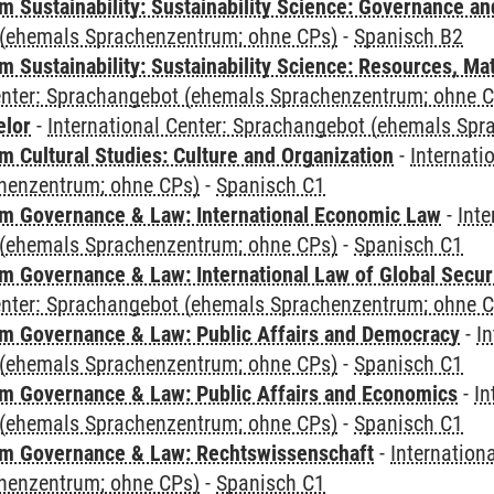
 Sustainability: Sustainability Science: Governance a
(ehemals Sprachenzentrum; ohne CPs)
-
Spanisch B2
Sustainability: Sustainability Science: Resources, Ma
Center: Sprachangebot (ehemals Sprachenzentrum; ohne 
elor
-
International Center: Sprachangebot (ehemals Sp
 Cultural Studies: Culture and Organization
-
Internati
henzentrum; ohne CPs)
-
Spanisch C1
 Governance & Law: International Economic Law
-
Inte
(ehemals Sprachenzentrum; ohne CPs)
-
Spanisch C1
 Governance & Law: International Law of Global Secur
Center: Sprachangebot (ehemals Sprachenzentrum; ohne 
 Governance & Law: Public Affairs and Democracy
-
In
(ehemals Sprachenzentrum; ohne CPs)
-
Spanisch C1
 Governance & Law: Public Affairs and Economics
-
In
(ehemals Sprachenzentrum; ohne CPs)
-
Spanisch C1
m Governance & Law: Rechtswissenschaft
-
Internation
henzentrum; ohne CPs)
-
Spanisch C1