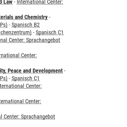
nd Law
-
International Center:
terials and Chemistry
-
CPs)
-
Spanisch B2
rachenzentrum)
-
Spanisch C1
onal Center: Sprachangebot
rnational Center:
ity, Peace and Development
-
CPs)
-
Spanisch C1
ternational Center:
ternational Center:
al Center: Sprachangebot