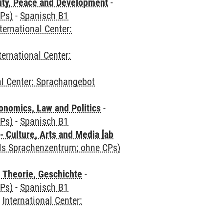
ity, Peace and Development
-
CPs)
-
Spanisch B1
ternational Center:
ternational Center:
al Center: Sprachangebot
nomics, Law and Politics
-
CPs)
-
Spanisch B1
 Culture, Arts and Media [ab
als Sprachenzentrum; ohne CPs)
 Theorie, Geschichte
-
CPs)
-
Spanisch B1
-
International Center: