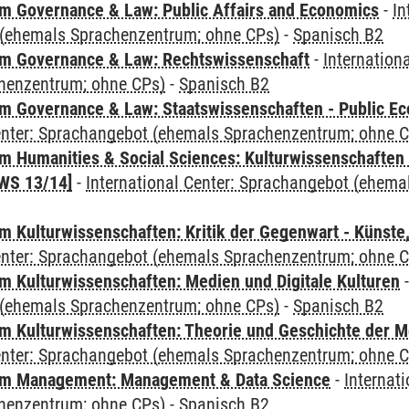
 Governance & Law: Public Affairs and Economics
-
In
(ehemals Sprachenzentrum; ohne CPs)
-
Spanisch B2
m Governance & Law: Rechtswissenschaft
-
Internation
henzentrum; ohne CPs)
-
Spanisch B2
 Governance & Law: Staatswissenschaften - Public Eco
Center: Sprachangebot (ehemals Sprachenzentrum; ohne 
 Humanities & Social Sciences: Kulturwissenschaften -
WS 13/14]
-
International Center: Sprachangebot (ehem
 Kulturwissenschaften: Kritik der Gegenwart - Künste,
Center: Sprachangebot (ehemals Sprachenzentrum; ohne 
 Kulturwissenschaften: Medien und Digitale Kulturen
(ehemals Sprachenzentrum; ohne CPs)
-
Spanisch B2
 Kulturwissenschaften: Theorie und Geschichte der M
Center: Sprachangebot (ehemals Sprachenzentrum; ohne 
m Management: Management & Data Science
-
Internat
henzentrum; ohne CPs)
-
Spanisch B2