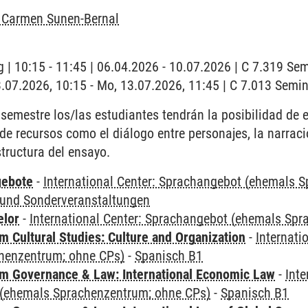
l Carmen Sunen-Bernal
 | 10:15 - 11:45 | 06.04.2026 - 10.07.2026 | C 7.319 S
3.07.2026, 10:15 - Mo, 13.07.2026, 11:45 | C 7.013 Sem
 semestre los/las estudiantes tendrán la posibilidad de e
de recursos como el diálogo entre personajes, la narraci
structura del ensayo.
gebote
-
International Center: Sprachangebot (ehemals 
und Sonderveranstaltungen
elor
-
International Center: Sprachangebot (ehemals Sp
 Cultural Studies: Culture and Organization
-
Internati
henzentrum; ohne CPs)
-
Spanisch B1
 Governance & Law: International Economic Law
-
Inte
(ehemals Sprachenzentrum; ohne CPs)
-
Spanisch B1