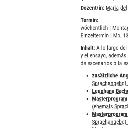
Dozent/in:
Maria de
Termin:
wöchentlich | Montag
Einzeltermin | Mo, 1
Inhalt:
A lo largo del
y el ensayo, además 
de escenarios o la e
zusätzliche An
Sprachangebot 
Leuphana Bach
Masterprogramm
(ehemals Sprac
Masterprogramm
Sprachangebot 