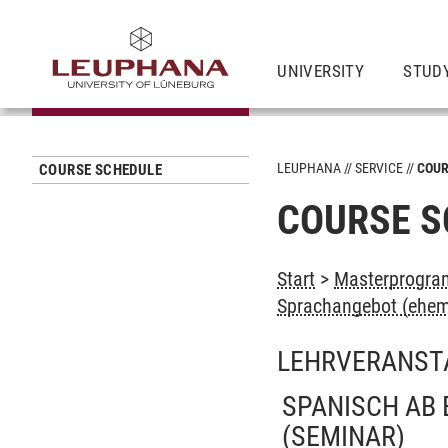
UNIVERSITY
STUD
LEUPHANA
SERVICE
COUR
COURSE SCHEDULE
COURSE S
Start
>
Masterprogram
Sprachangebot (ehem
LEHRVERANST
SPANISCH AB 
(SEMINAR)