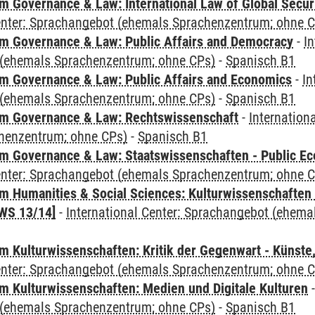
 Governance & Law: International Law of Global Secur
Center: Sprachangebot (ehemals Sprachenzentrum; ohne 
 Governance & Law: Public Affairs and Democracy
-
In
(ehemals Sprachenzentrum; ohne CPs)
-
Spanisch B1
 Governance & Law: Public Affairs and Economics
-
In
(ehemals Sprachenzentrum; ohne CPs)
-
Spanisch B1
m Governance & Law: Rechtswissenschaft
-
Internation
henzentrum; ohne CPs)
-
Spanisch B1
 Governance & Law: Staatswissenschaften - Public Eco
Center: Sprachangebot (ehemals Sprachenzentrum; ohne 
 Humanities & Social Sciences: Kulturwissenschaften -
WS 13/14]
-
International Center: Sprachangebot (ehem
 Kulturwissenschaften: Kritik der Gegenwart - Künste,
Center: Sprachangebot (ehemals Sprachenzentrum; ohne 
 Kulturwissenschaften: Medien und Digitale Kulturen
(ehemals Sprachenzentrum; ohne CPs)
-
Spanisch B1