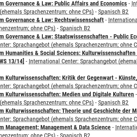
 Governance & Law: Public Affairs and Economics
-
In
(ehemals Sprachenzentrum; ohne CPs)
-
Spanisch B2
m Governance & Law: Rechtswissenschaft
-
Internation
henzentrum; ohne CPs)
-
Spanisch B2
 Governance & Law: Staatswissenschaften - Public Eco
Center: Sprachangebot (ehemals Sprachenzentrum; ohne 
 Humanities & Social Sciences: Kulturwissenschaften -
WS 13/14]
-
International Center: Sprachangebot (ehem
 Kulturwissenschaften: Kritik der Gegenwart - Künste,
Center: Sprachangebot (ehemals Sprachenzentrum; ohne 
 Kulturwissenschaften: Medien und Digitale Kulturen
(ehemals Sprachenzentrum; ohne CPs)
-
Spanisch B2
 Kulturwissenschaften: Theorie und Geschichte der M
Center: Sprachangebot (ehemals Sprachenzentrum; ohne 
m Management: Management & Data Science
-
Internat
henzentrum; ohne CPs)
-
Spanisch B2