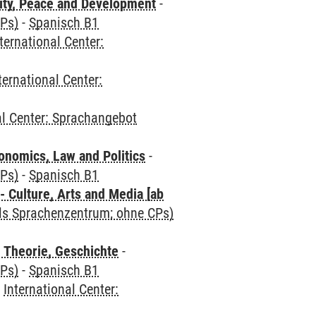
ity, Peace and Development
-
CPs)
-
Spanisch B1
ternational Center:
ternational Center:
al Center: Sprachangebot
nomics, Law and Politics
-
CPs)
-
Spanisch B1
 Culture, Arts and Media [ab
als Sprachenzentrum; ohne CPs)
 Theorie, Geschichte
-
CPs)
-
Spanisch B1
-
International Center: