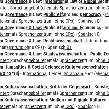
 Governance & Law: International Law of Global Secur
Center: Sprachangebot (ehemals Sprachenzentrum; ohne 
 Governance & Law: Public Affairs and Democracy
-
In
(ehemals Sprachenzentrum; ohne CPs)
-
Spanisch B1
 Governance & Law: Public Affairs and Economics
-
In
(ehemals Sprachenzentrum; ohne CPs)
-
Spanisch B1
m Governance & Law: Rechtswissenschaft
-
Internation
henzentrum; ohne CPs)
-
Spanisch B1
 Governance & Law: Staatswissenschaften - Public Eco
Center: Sprachangebot (ehemals Sprachenzentrum; ohne 
 Humanities & Social Sciences: Kulturwissenschaften -
WS 13/14]
-
International Center: Sprachangebot (ehem
 Kulturwissenschaften: Kritik der Gegenwart - Künste,
Center: Sprachangebot (ehemals Sprachenzentrum; ohne 
 Kulturwissenschaften: Medien und Digitale Kulturen
(ehemals Sprachenzentrum; ohne CPs)
-
Spanisch B1