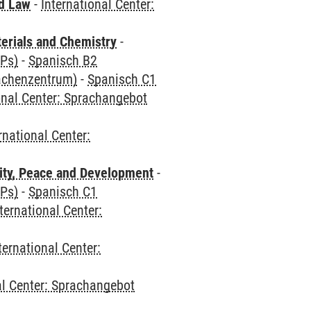
nd Law
-
International Center:
terials and Chemistry
-
CPs)
-
Spanisch B2
rachenzentrum)
-
Spanisch C1
onal Center: Sprachangebot
rnational Center:
ity, Peace and Development
-
CPs)
-
Spanisch C1
ternational Center:
ternational Center:
al Center: Sprachangebot