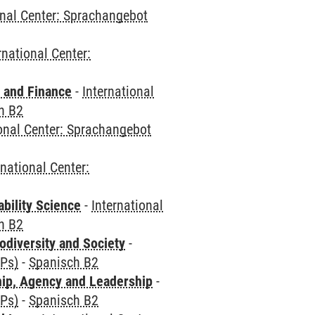
onal Center: Sprachangebot
rnational Center:
 and Finance
-
International
h B2
ional Center: Sprachangebot
rnational Center:
bility Science
-
International
h B2
odiversity and Society
-
CPs)
-
Spanisch B2
hip, Agency and Leadership
-
CPs)
-
Spanisch B2