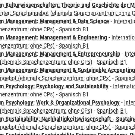
 Kulturwissenschaften: Theorie und Geschichte der M
Center: Sprachangebot (ehemals Sprachenzentrum; ohne 
m Management: Management & Data Science
-
Internat
henzentrum; ohne CPs)
-
Spanisch B1
m Management: Management & Engineering
-
Internati
henzentrum; ohne CPs)
-
Spanisch B1
m Management: Management & Entrepreneurship
-
Inte
(ehemals Sprachenzentrum; ohne CPs)
-
Spanisch B1
m Management: Management & Sustainable Accounting
angebot (ehemals Sprachenzentrum; ohne CPs)
-
Spanisc
 Psychology: Psychology and Sustainability
-
Internat
henzentrum; ohne CPs)
-
Spanisch B1
 Psychology: Work & Organizational Psychology
-
Inte
(ehemals Sprachenzentrum; ohne CPs)
-
Spanisch B1
Sustainability: Nachhaltigkeitswissenschaft - Sustaina
angebot (ehemals Sprachenzentrum; ohne CPs)
-
Spanisc