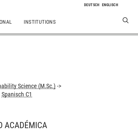
IONAL
INSTITUTIONS
ability Science (M.Sc.)
->
>
Spanisch C1
/O ACADÉMICA