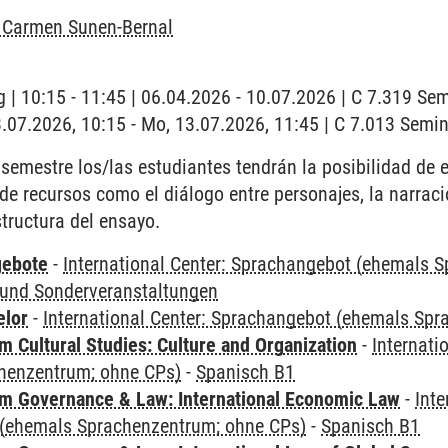
l Carmen Sunen-Bernal
 | 10:15 - 11:45 | 06.04.2026 - 10.07.2026 | C 7.319 S
3.07.2026, 10:15 - Mo, 13.07.2026, 11:45 | C 7.013 Sem
 semestre los/las estudiantes tendrán la posibilidad de e
de recursos como el diálogo entre personajes, la narraci
structura del ensayo.
gebote
-
International Center: Sprachangebot (ehemals 
und Sonderveranstaltungen
elor
-
International Center: Sprachangebot (ehemals Sp
 Cultural Studies: Culture and Organization
-
Internati
henzentrum; ohne CPs)
-
Spanisch B1
 Governance & Law: International Economic Law
-
Inte
(ehemals Sprachenzentrum; ohne CPs)
-
Spanisch B1