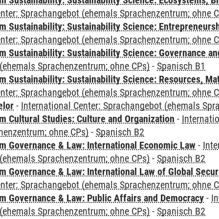
Sustainability: Sustainability Science: Ecosystems, Bi
Center: Sprachangebot (ehemals Sprachenzentrum; ohne 
 Sustainability: Sustainability Science: Entrepreneurs
Center: Sprachangebot (ehemals Sprachenzentrum; ohne 
 Sustainability: Sustainability Science: Governance a
(ehemals Sprachenzentrum; ohne CPs)
-
Spanisch B1
Sustainability: Sustainability Science: Resources, Ma
Center: Sprachangebot (ehemals Sprachenzentrum; ohne 
elor
-
International Center: Sprachangebot (ehemals Sp
 Cultural Studies: Culture and Organization
-
Internati
henzentrum; ohne CPs)
-
Spanisch B2
 Governance & Law: International Economic Law
-
Inte
(ehemals Sprachenzentrum; ohne CPs)
-
Spanisch B2
 Governance & Law: International Law of Global Secur
Center: Sprachangebot (ehemals Sprachenzentrum; ohne 
 Governance & Law: Public Affairs and Democracy
-
In
(ehemals Sprachenzentrum; ohne CPs)
-
Spanisch B2