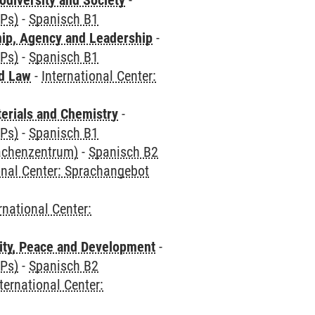
odiversity and Society
-
CPs)
-
Spanisch B1
hip, Agency and Leadership
-
CPs)
-
Spanisch B1
nd Law
-
International Center:
terials and Chemistry
-
CPs)
-
Spanisch B1
rachenzentrum)
-
Spanisch B2
onal Center: Sprachangebot
rnational Center:
ity, Peace and Development
-
CPs)
-
Spanisch B2
ternational Center: