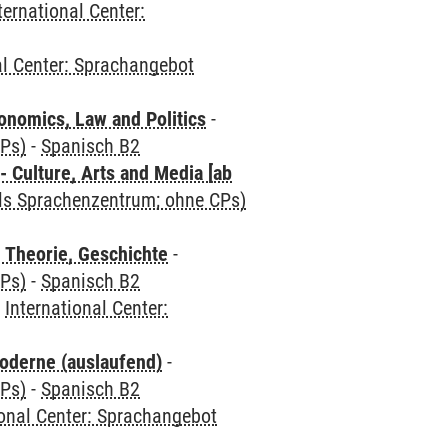
ternational Center:
al Center: Sprachangebot
nomics, Law and Politics
-
CPs)
-
Spanisch B2
 Culture, Arts and Media [ab
als Sprachenzentrum; ohne CPs)
 Theorie, Geschichte
-
CPs)
-
Spanisch B2
-
International Center:
oderne (auslaufend)
-
CPs)
-
Spanisch B2
ional Center: Sprachangebot