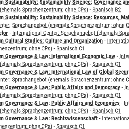
 Sustainability: Sustainability Science: Governance a
(ehemals Sprachenzentrum; ohne CPs)
-
Spanisch B2
Sustainability: Sustainability Science: Resources, Ma
Center: Sprachangebot (ehemals Sprachenzentrum; ohne 
elor
-
International Center: Sprachangebot (ehemals Sp
 Cultural Studies: Culture and Organization
-
Internati
henzentrum; ohne CPs)
-
Spanisch C1
 Governance & Law: International Economic Law
-
Inte
(ehemals Sprachenzentrum; ohne CPs)
-
Spanisch C1
 Governance & Law: International Law of Global Secur
Center: Sprachangebot (ehemals Sprachenzentrum; ohne 
 Governance & Law: Public Affairs and Democracy
-
In
(ehemals Sprachenzentrum; ohne CPs)
-
Spanisch C1
 Governance & Law: Public Affairs and Economics
-
In
(ehemals Sprachenzentrum; ohne CPs)
-
Spanisch C1
m Governance & Law: Rechtswissenschaft
-
Internation
henzentrum; ohne CPs)
-
Spanisch C1