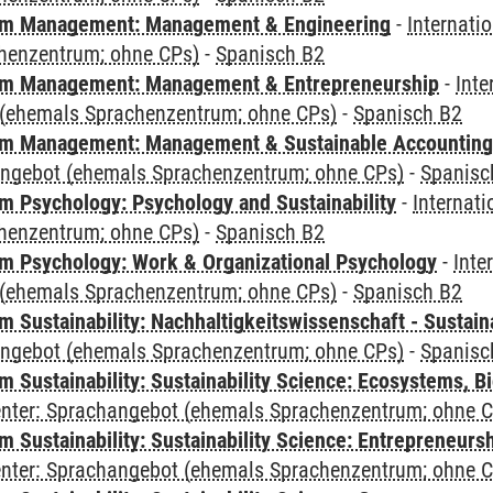
m Management: Management & Engineering
-
Internati
henzentrum; ohne CPs)
-
Spanisch B2
m Management: Management & Entrepreneurship
-
Inte
(ehemals Sprachenzentrum; ohne CPs)
-
Spanisch B2
m Management: Management & Sustainable Accounting
angebot (ehemals Sprachenzentrum; ohne CPs)
-
Spanisc
 Psychology: Psychology and Sustainability
-
Internat
henzentrum; ohne CPs)
-
Spanisch B2
 Psychology: Work & Organizational Psychology
-
Inte
(ehemals Sprachenzentrum; ohne CPs)
-
Spanisch B2
Sustainability: Nachhaltigkeitswissenschaft - Sustaina
angebot (ehemals Sprachenzentrum; ohne CPs)
-
Spanisc
Sustainability: Sustainability Science: Ecosystems, Bi
Center: Sprachangebot (ehemals Sprachenzentrum; ohne 
 Sustainability: Sustainability Science: Entrepreneurs
Center: Sprachangebot (ehemals Sprachenzentrum; ohne 