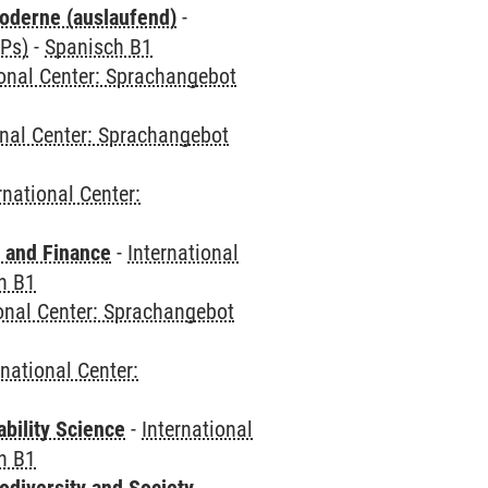
oderne (auslaufend)
-
CPs)
-
Spanisch B1
ional Center: Sprachangebot
onal Center: Sprachangebot
rnational Center:
 and Finance
-
International
h B1
ional Center: Sprachangebot
rnational Center:
bility Science
-
International
h B1