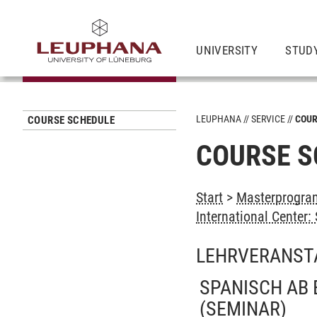
UNIVERSITY
STUD
LEUPHANA
SERVICE
COUR
COURSE SCHEDULE
COURSE S
Start
>
Masterprogram
International Center
LEHRVERANST
SPANISCH AB 
(SEMINAR)