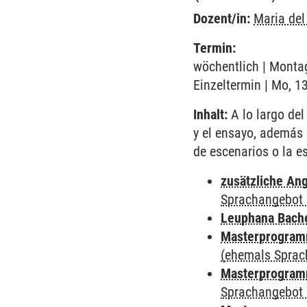
Dozent/in:
Maria de
Termin:
wöchentlich | Montag
Einzeltermin | Mo, 1
Inhalt:
A lo largo del
y el ensayo, además 
de escenarios o la e
zusätzliche An
Sprachangebot 
Leuphana Bach
Masterprogramm
(ehemals Sprac
Masterprogramm
Sprachangebot 