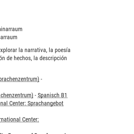
eminarraum
inarraum
xplorar la narrativa, la poesía
ón de hechos, la descripción
Sprachenzentrum)
-
rachenzentrum)
-
Spanisch B1
onal Center: Sprachangebot
rnational Center: