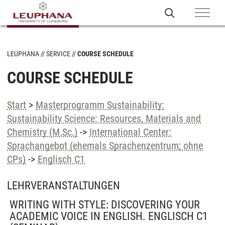
LEUPHANA
SERVICE
COURSE SCHEDULE
COURSE SCHEDULE
Start
>
Masterprogramm Sustainability:
Sustainability Science: Resources, Materials and
Chemistry (M.Sc.)
->
International Center:
Sprachangebot (ehemals Sprachenzentrum; ohne
CPs)
->
Englisch C1
LEHRVERANSTALTUNGEN
WRITING WITH STYLE: DISCOVERING YOUR
ACADEMIC VOICE IN ENGLISH. ENGLISCH C1