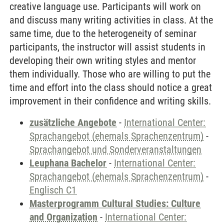
creative language use. Participants will work on
and discuss many writing activities in class. At the
same time, due to the heterogeneity of seminar
participants, the instructor will assist students in
developing their own writing styles and mentor
them individually. Those who are willing to put the
time and effort into the class should notice a great
improvement in their confidence and writing skills.
zusätzliche Angebote
-
International Center:
Sprachangebot (ehemals Sprachenzentrum)
-
Sprachangebot und Sonderveranstaltungen
Leuphana Bachelor
-
International Center:
Sprachangebot (ehemals Sprachenzentrum)
-
Englisch C1
Masterprogramm Cultural Studies: Culture
and Organization
-
International Center: