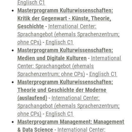
Englisch C1
Masterprogramm Kulturwissenschaften:
Kritik der Gegenwart - Künste, Theorie,
Geschichte
-
International Center:
Sprachangebot (ehemals Sprachenzentrum;
ohne CPs)
-
Englisch C1
Masterprogramm Kulturwissenschaften:
Medien und Digitale Kulturen
-
International
Center: Sprachangebot (ehemals
Sprachenzentrum; ohne CPs)
-
Englisch C1
Masterprogramm Kulturwissenschaften:
Theorie und Geschichte der Moderne
(auslaufend)
-
International Center:
Sprachangebot (ehemals Sprachenzentrum;
ohne CPs)
-
Englisch C1
Masterprogramm Management: Management
& Data Science
-
International Center: