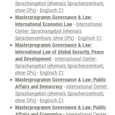
Sprachangebot (ehemals Sprachenzentrum;
ohne CPs)
-
Englisch C1
Masterprogramm Governance & Law:
International Economic Law
-
International
Center: Sprachangebot (ehemals
Sprachenzentrum; ohne CPs)
-
Englisch C1
Masterprogramm Governance & Law:
International Law of Global Security, Peace
and Development
-
International Center:
Sprachangebot (ehemals Sprachenzentrum;
ohne CPs)
-
Englisch C1
Masterprogramm Governance & Law: Public
Affairs and Democracy
-
International Center:
Sprachangebot (ehemals Sprachenzentrum;
ohne CPs)
-
Englisch C1
Masterprogramm Governance & Law: Public
Affairs and Economics
-
International Center: