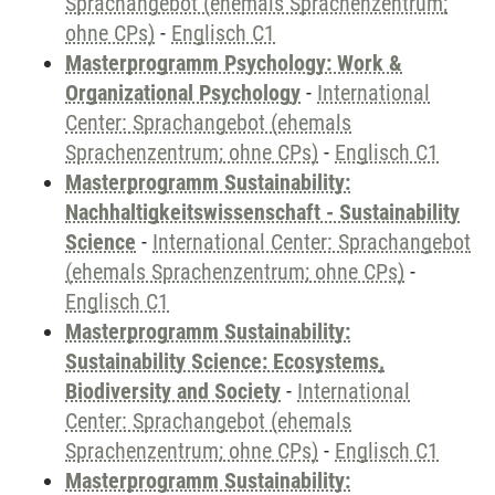
Sprachangebot (ehemals Sprachenzentrum;
ohne CPs)
-
Englisch C1
Masterprogramm Psychology: Work &
Organizational Psychology
-
International
Center: Sprachangebot (ehemals
Sprachenzentrum; ohne CPs)
-
Englisch C1
Masterprogramm Sustainability:
Nachhaltigkeitswissenschaft - Sustainability
Science
-
International Center: Sprachangebot
(ehemals Sprachenzentrum; ohne CPs)
-
Englisch C1
Masterprogramm Sustainability:
Sustainability Science: Ecosystems,
Biodiversity and Society
-
International
Center: Sprachangebot (ehemals
Sprachenzentrum; ohne CPs)
-
Englisch C1
Masterprogramm Sustainability: