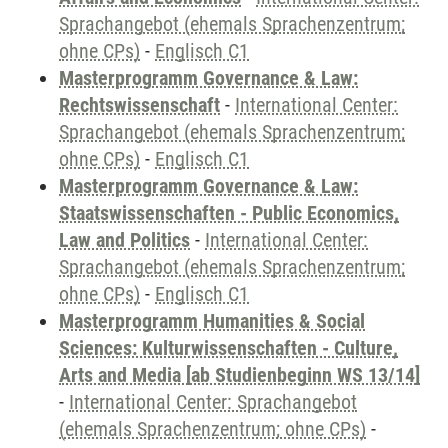
Sprachangebot (ehemals Sprachenzentrum;
ohne CPs)
-
Englisch C1
Masterprogramm Governance & Law:
Rechtswissenschaft
-
International Center:
Sprachangebot (ehemals Sprachenzentrum;
ohne CPs)
-
Englisch C1
Masterprogramm Governance & Law:
Staatswissenschaften - Public Economics,
Law and Politics
-
International Center:
Sprachangebot (ehemals Sprachenzentrum;
ohne CPs)
-
Englisch C1
Masterprogramm Humanities & Social
Sciences: Kulturwissenschaften - Culture,
Arts and Media [ab Studienbeginn WS 13/14]
-
International Center: Sprachangebot
(ehemals Sprachenzentrum; ohne CPs)
-