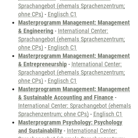
Sprachangebot (ehemals Sprachenzentrum;
ohne CPs)
-
Englisch C1
Masterprogramm Management: Management
& Engineering
-
International Center:
Sprachangebot (ehemals Sprachenzentrum;
ohne CPs)
-
Englisch C1
Masterprogramm Management: Management
& Entrepreneurship
-
International Center:
Sprachangebot (ehemals Sprachenzentrum;
ohne CPs)
-
Englisch C1
Masterprogramm Management: Management
& Sustainable Accounting and Finance
-
International Center: Sprachangebot (ehemals
Sprachenzentrum; ohne CPs)
-
Englisch C1
Masterprogramm Psychology: Psychology
and Sustainability
-
International Center: