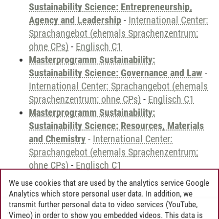
Sustainability Science: Entrepreneurship,
Agency and Leadership
-
International Center:
Sprachangebot (ehemals Sprachenzentrum;
ohne CPs)
-
Englisch C1
Masterprogramm Sustainability:
Sustainability Science: Governance and Law
-
International Center: Sprachangebot (ehemals
Sprachenzentrum; ohne CPs)
-
Englisch C1
Masterprogramm Sustainability:
Sustainability Science: Resources, Materials
and Chemistry
-
International Center:
Sprachangebot (ehemals Sprachenzentrum;
ohne CPs)
-
Englisch C1
We use cookies that are used by the analytics service Google
Analytics which store personal user data. In addition, we
transmit further personal data to video services (YouTube,
Andreea Tribel
/
30.06.2024
Vimeo) in order to show you embedded videos. This data is