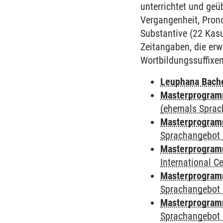
unterrichtet und ge
Vergangenheit, Prono
Substantive (22 Kasu
Zeitangaben, die er
Wortbildungssuffixe
Leuphana Bach
Masterprogramm
(ehemals Sprac
Masterprogramm
Sprachangebot 
Masterprogramm
International 
Masterprogramm
Sprachangebot 
Masterprogramm
Sprachangebot 