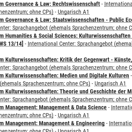
m Governance & Law: Rechtswissenschaft
-
Internation
henzentrum; ohne CPs)
-
Ungarisch A1
 Governance & Law: Staatswissenschaften - Public Eco
Center: Sprachangebot (ehemals Sprachenzentrum; ohne 
 Humanities & Social Sciences: Kulturwissenschaften -
WS 13/14]
-
International Center: Sprachangebot (ehem
 Kulturwissenschaften: Kritik der Gegenwart - Künste,
Center: Sprachangebot (ehemals Sprachenzentrum; ohne 
 Kulturwissenschaften: Medien und Digitale Kulturen
(ehemals Sprachenzentrum; ohne CPs)
-
Ungarisch A1
 Kulturwissenschaften: Theorie und Geschichte der M
Center: Sprachangebot (ehemals Sprachenzentrum; ohne 
m Management: Management & Data Science
-
Internat
henzentrum; ohne CPs)
-
Ungarisch A1
m Management: Management & Engineering
-
Internati
henzentrum; ohne CPs)
-
Ungarisch A1