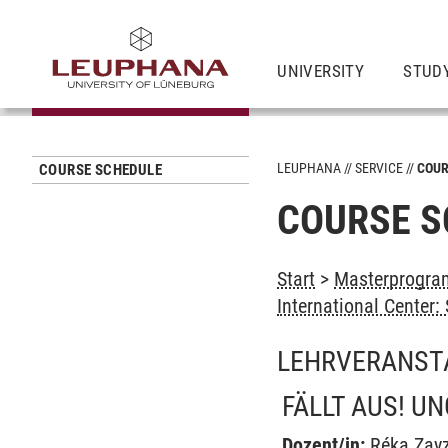
UNIVERSITY
STUD
LEUPHANA
SERVICE
COUR
COURSE SCHEDULE
COURSE S
Start
>
Masterprogram
International Center
LEHRVERANST
FÄLLT AUS! U
Dozent/in:
Réka Zay