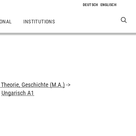
IONAL
INSTITUTIONS
Theorie, Geschichte (M.A.)
->
>
Ungarisch A1