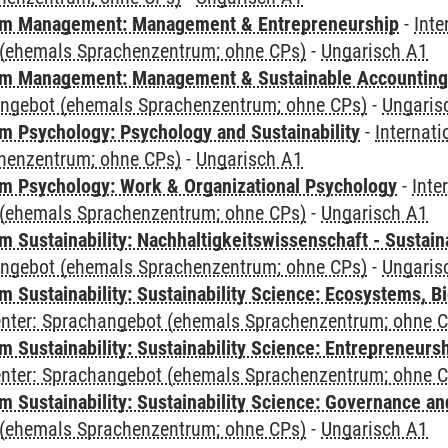
m Management: Management & Entrepreneurship
-
Inte
(ehemals Sprachenzentrum; ohne CPs)
-
Ungarisch A1
m Management: Management & Sustainable Accounting
angebot (ehemals Sprachenzentrum; ohne CPs)
-
Ungaris
 Psychology: Psychology and Sustainability
-
Internat
henzentrum; ohne CPs)
-
Ungarisch A1
 Psychology: Work & Organizational Psychology
-
Inte
(ehemals Sprachenzentrum; ohne CPs)
-
Ungarisch A1
Sustainability: Nachhaltigkeitswissenschaft - Sustaina
angebot (ehemals Sprachenzentrum; ohne CPs)
-
Ungaris
Sustainability: Sustainability Science: Ecosystems, Bi
Center: Sprachangebot (ehemals Sprachenzentrum; ohne 
 Sustainability: Sustainability Science: Entrepreneurs
Center: Sprachangebot (ehemals Sprachenzentrum; ohne 
 Sustainability: Sustainability Science: Governance a
(ehemals Sprachenzentrum; ohne CPs)
-
Ungarisch A1