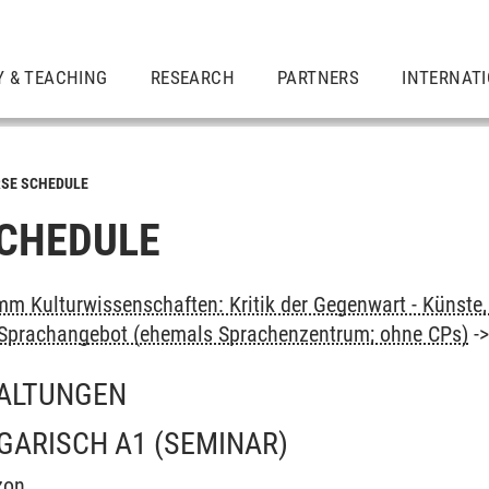
Y & TEACHING
RESEARCH
PARTNERS
INTERNAT
SE SCHEDULE
CHEDULE
m Kulturwissenschaften: Kritik der Gegenwart - Künste, 
: Sprachangebot (ehemals Sprachenzentrum; ohne CPs)
-
ALTUNGEN
NGARISCH A1
(SEMINAR)
zon