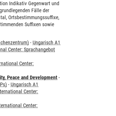
tion Indikativ Gegenwart und
 grundlegenden Fälle der
ntal, Ortsbestimmungssuffixe,
stimmenden Suffixen sowie
rachenzentrum)
-
Ungarisch A1
onal Center: Sprachangebot
rnational Center:
ity, Peace and Development
-
CPs)
-
Ungarisch A1
ternational Center:
ternational Center: