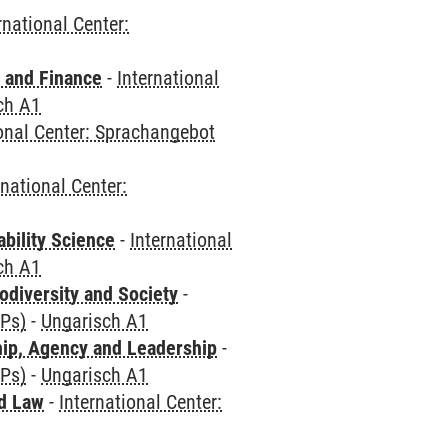
rnational Center:
 and Finance
-
International
ch A1
ional Center: Sprachangebot
rnational Center:
bility Science
-
International
ch A1
odiversity and Society
-
CPs)
-
Ungarisch A1
hip, Agency and Leadership
-
CPs)
-
Ungarisch A1
nd Law
-
International Center: