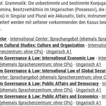
übt. Grammatik: Die unbestimmte und bestimmte Konjuga
mina, Besitzverhältnis im Ungarischen (Possessiv), die
s) in Singular und Plural wie Akkusativ, Dativ, Instrume
weitert werden mit seltener vorkommenden den Kasus be
n.
elor
-
International Center: Sprachangebot (ehemals Sp
 Cultural Studies: Culture and Organization
-
Internati
henzentrum; ohne CPs)
-
Ungarisch A1
 Governance & Law: International Economic Law
-
Inte
(ehemals Sprachenzentrum; ohne CPs)
-
Ungarisch A1
 Governance & Law: International Law of Global Secur
Center: Sprachangebot (ehemals Sprachenzentrum; ohne 
 Governance & Law: Public Affairs and Democracy
-
In
(ehemals Sprachenzentrum; ohne CPs)
-
Ungarisch A1
 Governance & Law: Public Affairs and Economics
-
In
(ehemals Sprachenzentrum; ohne CPs)
-
Ungarisch A1