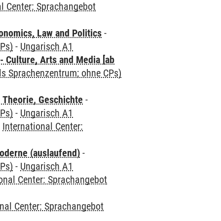
al Center: Sprachangebot
nomics, Law and Politics
-
CPs)
-
Ungarisch A1
 Culture, Arts and Media [ab
als Sprachenzentrum; ohne CPs)
 Theorie, Geschichte
-
CPs)
-
Ungarisch A1
-
International Center:
oderne (auslaufend)
-
CPs)
-
Ungarisch A1
ional Center: Sprachangebot
onal Center: Sprachangebot