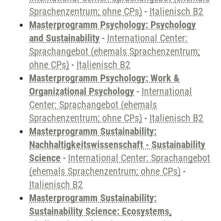
Sprachenzentrum; ohne CPs)
-
Italienisch B2
Masterprogramm Psychology: Psychology
and Sustainability
-
International Center:
Sprachangebot (ehemals Sprachenzentrum;
ohne CPs)
-
Italienisch B2
Masterprogramm Psychology: Work &
Organizational Psychology
-
International
Center: Sprachangebot (ehemals
Sprachenzentrum; ohne CPs)
-
Italienisch B2
Masterprogramm Sustainability:
Nachhaltigkeitswissenschaft - Sustainability
Science
-
International Center: Sprachangebot
(ehemals Sprachenzentrum; ohne CPs)
-
Italienisch B2
Masterprogramm Sustainability:
Sustainability Science: Ecosystems,