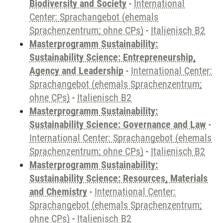
Biodiversity and Society
-
International
Center: Sprachangebot (ehemals
Sprachenzentrum; ohne CPs)
-
Italienisch B2
Masterprogramm Sustainability:
Sustainability Science: Entrepreneurship,
Agency and Leadership
-
International Center:
Sprachangebot (ehemals Sprachenzentrum;
ohne CPs)
-
Italienisch B2
Masterprogramm Sustainability:
Sustainability Science: Governance and Law
-
International Center: Sprachangebot (ehemals
Sprachenzentrum; ohne CPs)
-
Italienisch B2
Masterprogramm Sustainability:
Sustainability Science: Resources, Materials
and Chemistry
-
International Center:
Sprachangebot (ehemals Sprachenzentrum;
ohne CPs)
-
Italienisch B2