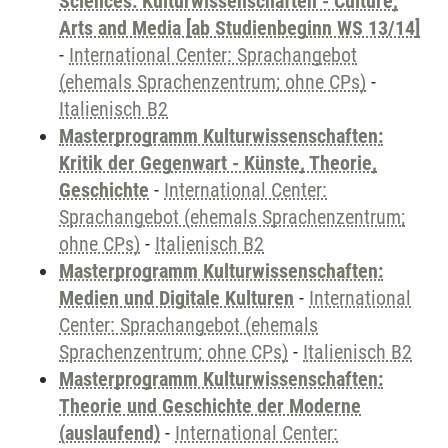
Sciences: Kulturwissenschaften - Culture,
Arts and Media [ab Studienbeginn WS 13/14]
-
International Center: Sprachangebot
(ehemals Sprachenzentrum; ohne CPs)
-
Italienisch B2
Masterprogramm Kulturwissenschaften:
Kritik der Gegenwart - Künste, Theorie,
Geschichte
-
International Center:
Sprachangebot (ehemals Sprachenzentrum;
ohne CPs)
-
Italienisch B2
Masterprogramm Kulturwissenschaften:
Medien und Digitale Kulturen
-
International
Center: Sprachangebot (ehemals
Sprachenzentrum; ohne CPs)
-
Italienisch B2
Masterprogramm Kulturwissenschaften:
Theorie und Geschichte der Moderne
(auslaufend)
-
International Center: