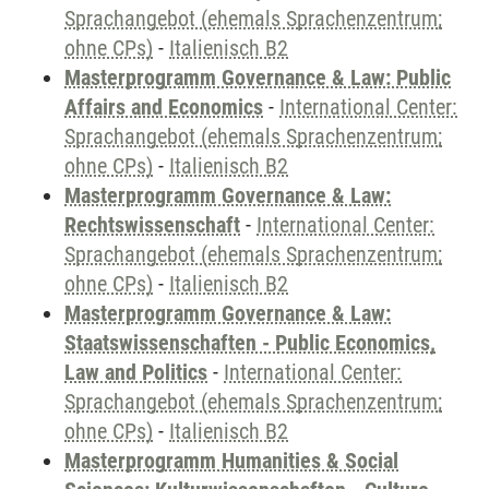
Sprachangebot (ehemals Sprachenzentrum;
ohne CPs)
-
Italienisch B2
Masterprogramm Governance & Law: Public
Affairs and Economics
-
International Center:
Sprachangebot (ehemals Sprachenzentrum;
ohne CPs)
-
Italienisch B2
Masterprogramm Governance & Law:
Rechtswissenschaft
-
International Center:
Sprachangebot (ehemals Sprachenzentrum;
ohne CPs)
-
Italienisch B2
Masterprogramm Governance & Law:
Staatswissenschaften - Public Economics,
Law and Politics
-
International Center:
Sprachangebot (ehemals Sprachenzentrum;
ohne CPs)
-
Italienisch B2
Masterprogramm Humanities & Social