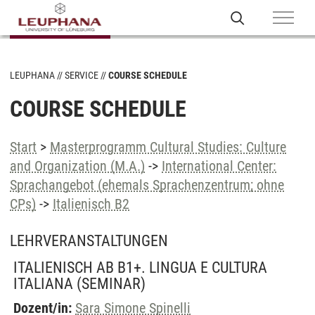
LEUPHANA
SERVICE
COURSE SCHEDULE
COURSE SCHEDULE
Start
>
Masterprogramm Cultural Studies: Culture
and Organization (M.A.)
->
International Center:
Sprachangebot (ehemals Sprachenzentrum; ohne
CPs)
->
Italienisch B2
LEHRVERANSTALTUNGEN
ITALIENISCH AB B1+. LINGUA E CULTURA
ITALIANA
(SEMINAR)
Dozent/in:
Sara Simone Spinelli