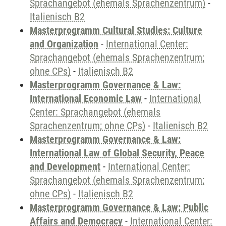
Sprachangebot (ehemals Sprachenzentrum)
-
Italienisch B2
Masterprogramm Cultural Studies: Culture
and Organization
-
International Center:
Sprachangebot (ehemals Sprachenzentrum;
ohne CPs)
-
Italienisch B2
Masterprogramm Governance & Law:
International Economic Law
-
International
Center: Sprachangebot (ehemals
Sprachenzentrum; ohne CPs)
-
Italienisch B2
Masterprogramm Governance & Law:
International Law of Global Security, Peace
and Development
-
International Center:
Sprachangebot (ehemals Sprachenzentrum;
ohne CPs)
-
Italienisch B2
Masterprogramm Governance & Law: Public
Affairs and Democracy
-
International Center: