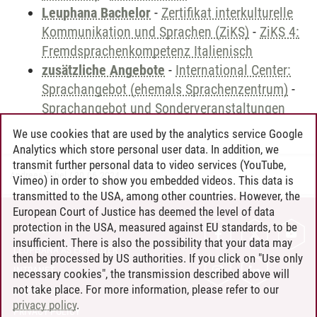
Leuphana Bachelor
-
Zertifikat interkulturelle
Kommunikation und Sprachen (ZiKS)
-
ZiKS 4:
Fremdsprachenkompetenz Italienisch
zusätzliche Angebote
-
International Center:
Sprachangebot (ehemals Sprachenzentrum)
-
Sprachangebot und Sonderveranstaltungen
We use cookies that are used by the analytics service Google
Analytics which store personal user data. In addition, we
transmit further personal data to video services (YouTube,
Andreea Tribel
/
30.06.2024
Vimeo) in order to show you embedded videos. This data is
transmitted to the USA, among other countries. However, the
European Court of Justice has deemed the level of data
protection in the USA, measured against EU standards, to be
CONTACT
insufficient. There is also the possibility that your data may
LEUPHANA AS EMPLOYER
then be processed by US authorities. If you click on "Use only
INTRANET
necessary cookies", the transmission described above will
not take place. For more information, please refer to our
SITE NOTICE
privacy policy
.
PRIVACY POLICY