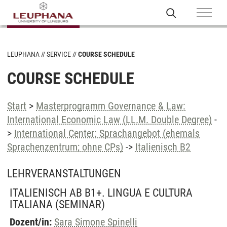
LEUPHANA
SERVICE
COURSE SCHEDULE
COURSE SCHEDULE
Start
>
Masterprogramm Governance & Law:
International Economic Law (LL.M. Double Degree)
-
>
International Center: Sprachangebot (ehemals
Sprachenzentrum; ohne CPs)
->
Italienisch B2
LEHRVERANSTALTUNGEN
ITALIENISCH AB B1+. LINGUA E CULTURA
ITALIANA
(SEMINAR)
Dozent/in:
Sara Simone Spinelli