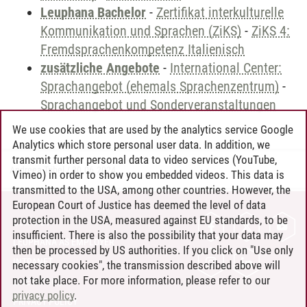
Leuphana Bachelor
-
Zertifikat interkulturelle
Kommunikation und Sprachen (ZiKS)
-
ZiKS 4:
Fremdsprachenkompetenz Italienisch
zusätzliche Angebote
-
International Center:
Sprachangebot (ehemals Sprachenzentrum)
-
Sprachangebot und Sonderveranstaltungen
We use cookies that are used by the analytics service Google
Analytics which store personal user data. In addition, we
transmit further personal data to video services (YouTube,
Andreea Tribel
/
30.06.2024
Vimeo) in order to show you embedded videos. This data is
transmitted to the USA, among other countries. However, the
European Court of Justice has deemed the level of data
protection in the USA, measured against EU standards, to be
CONTACT
insufficient. There is also the possibility that your data may
LEUPHANA AS EMPLOYER
then be processed by US authorities. If you click on "Use only
INTRANET
necessary cookies", the transmission described above will
not take place. For more information, please refer to our
SITE NOTICE
privacy policy
.
PRIVACY POLICY