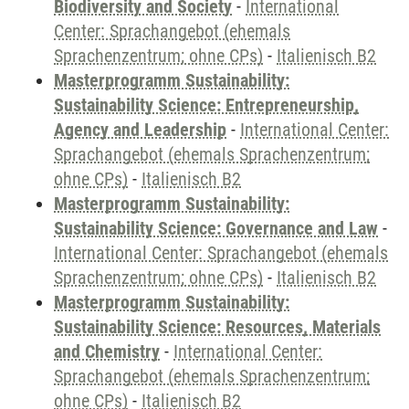
Biodiversity and Society
-
International
Center: Sprachangebot (ehemals
Sprachenzentrum; ohne CPs)
-
Italienisch B2
Masterprogramm Sustainability:
Sustainability Science: Entrepreneurship,
Agency and Leadership
-
International Center:
Sprachangebot (ehemals Sprachenzentrum;
ohne CPs)
-
Italienisch B2
Masterprogramm Sustainability:
Sustainability Science: Governance and Law
-
International Center: Sprachangebot (ehemals
Sprachenzentrum; ohne CPs)
-
Italienisch B2
Masterprogramm Sustainability:
Sustainability Science: Resources, Materials
and Chemistry
-
International Center:
Sprachangebot (ehemals Sprachenzentrum;
ohne CPs)
-
Italienisch B2