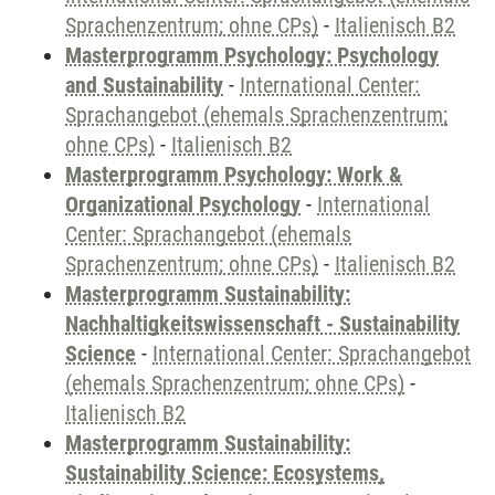
Sprachenzentrum; ohne CPs)
-
Italienisch B2
Masterprogramm Psychology: Psychology
and Sustainability
-
International Center:
Sprachangebot (ehemals Sprachenzentrum;
ohne CPs)
-
Italienisch B2
Masterprogramm Psychology: Work &
Organizational Psychology
-
International
Center: Sprachangebot (ehemals
Sprachenzentrum; ohne CPs)
-
Italienisch B2
Masterprogramm Sustainability:
Nachhaltigkeitswissenschaft - Sustainability
Science
-
International Center: Sprachangebot
(ehemals Sprachenzentrum; ohne CPs)
-
Italienisch B2
Masterprogramm Sustainability:
Sustainability Science: Ecosystems,