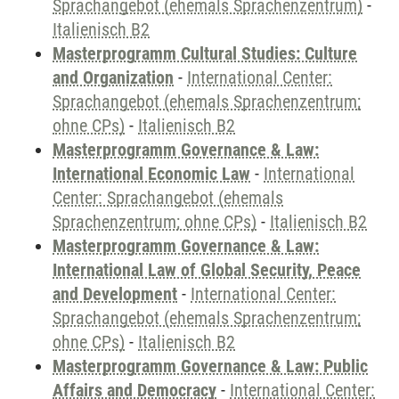
Sprachangebot (ehemals Sprachenzentrum)
-
Italienisch B2
Masterprogramm Cultural Studies: Culture
and Organization
-
International Center:
Sprachangebot (ehemals Sprachenzentrum;
ohne CPs)
-
Italienisch B2
Masterprogramm Governance & Law:
International Economic Law
-
International
Center: Sprachangebot (ehemals
Sprachenzentrum; ohne CPs)
-
Italienisch B2
Masterprogramm Governance & Law:
International Law of Global Security, Peace
and Development
-
International Center:
Sprachangebot (ehemals Sprachenzentrum;
ohne CPs)
-
Italienisch B2
Masterprogramm Governance & Law: Public
Affairs and Democracy
-
International Center: