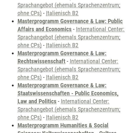
Sprachangebot (ehemals Sprachenzentrum;
ohne CPs)
-
Italienisch B2
Masterprogramm Governance & Law: Public
Affairs and Economics
-
International Center:
Sprachangebot (ehemals Sprachenzentrum;
ohne CPs)
-
Italienisch B2
Masterprogramm Governance & Law:
Rechtswissenschaft
-
International Center:
Sprachangebot (ehemals Sprachenzentrum;
ohne CPs)
-
Italienisch B2
Masterprogramm Governance & Law:
Staatswissenschaften - Public Economics,
Law and Politics
-
International Center:
Sprachangebot (ehemals Sprachenzentrum;
ohne CPs)
-
Italienisch B2
Masterprogramm Humanities & Social