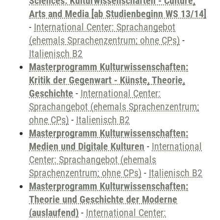
Sciences: Kulturwissenschaften - Culture,
Arts and Media [ab Studienbeginn WS 13/14]
-
International Center: Sprachangebot
(ehemals Sprachenzentrum; ohne CPs)
-
Italienisch B2
Masterprogramm Kulturwissenschaften:
Kritik der Gegenwart - Künste, Theorie,
Geschichte
-
International Center:
Sprachangebot (ehemals Sprachenzentrum;
ohne CPs)
-
Italienisch B2
Masterprogramm Kulturwissenschaften:
Medien und Digitale Kulturen
-
International
Center: Sprachangebot (ehemals
Sprachenzentrum; ohne CPs)
-
Italienisch B2
Masterprogramm Kulturwissenschaften:
Theorie und Geschichte der Moderne
(auslaufend)
-
International Center: