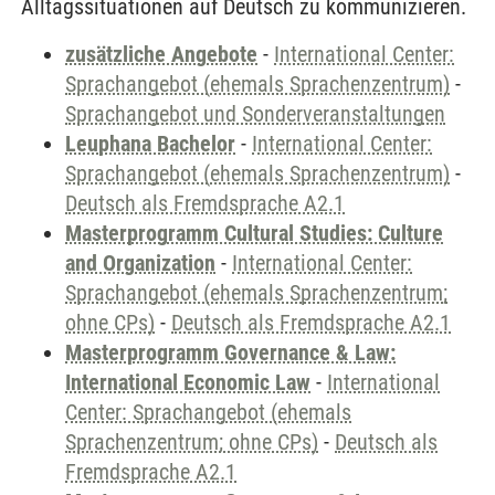
Alltagssituationen auf Deutsch zu kommunizieren.
zusätzliche Angebote
-
International Center:
Sprachangebot (ehemals Sprachenzentrum)
-
Sprachangebot und Sonderveranstaltungen
Leuphana Bachelor
-
International Center:
Sprachangebot (ehemals Sprachenzentrum)
-
Deutsch als Fremdsprache A2.1
Masterprogramm Cultural Studies: Culture
and Organization
-
International Center:
Sprachangebot (ehemals Sprachenzentrum;
ohne CPs)
-
Deutsch als Fremdsprache A2.1
Masterprogramm Governance & Law:
International Economic Law
-
International
Center: Sprachangebot (ehemals
Sprachenzentrum; ohne CPs)
-
Deutsch als
Fremdsprache A2.1