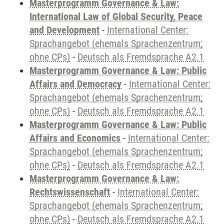
Masterprogramm Governance & Law:
International Law of Global Security, Peace
and Development
-
International Center:
Sprachangebot (ehemals Sprachenzentrum;
ohne CPs)
-
Deutsch als Fremdsprache A2.1
Masterprogramm Governance & Law: Public
Affairs and Democracy
-
International Center:
Sprachangebot (ehemals Sprachenzentrum;
ohne CPs)
-
Deutsch als Fremdsprache A2.1
Masterprogramm Governance & Law: Public
Affairs and Economics
-
International Center:
Sprachangebot (ehemals Sprachenzentrum;
ohne CPs)
-
Deutsch als Fremdsprache A2.1
Masterprogramm Governance & Law:
Rechtswissenschaft
-
International Center:
Sprachangebot (ehemals Sprachenzentrum;
ohne CPs)
-
Deutsch als Fremdsprache A2.1