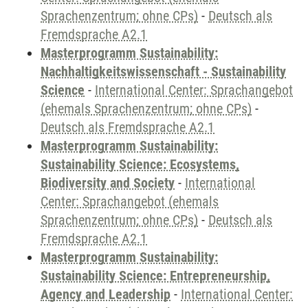
Sprachenzentrum; ohne CPs)
-
Deutsch als
Fremdsprache A2.1
Masterprogramm Sustainability:
Nachhaltigkeitswissenschaft - Sustainability
Science
-
International Center: Sprachangebot
(ehemals Sprachenzentrum; ohne CPs)
-
Deutsch als Fremdsprache A2.1
Masterprogramm Sustainability:
Sustainability Science: Ecosystems,
Biodiversity and Society
-
International
Center: Sprachangebot (ehemals
Sprachenzentrum; ohne CPs)
-
Deutsch als
Fremdsprache A2.1
Masterprogramm Sustainability:
Sustainability Science: Entrepreneurship,
Agency and Leadership
-
International Center: