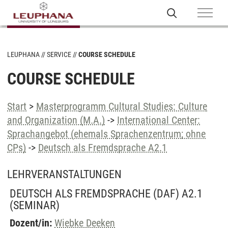
LEUPHANA
SERVICE
COURSE SCHEDULE
COURSE SCHEDULE
Start
>
Masterprogramm Cultural Studies: Culture
and Organization (M.A.)
->
International Center:
Sprachangebot (ehemals Sprachenzentrum; ohne
CPs)
->
Deutsch als Fremdsprache A2.1
LEHRVERANSTALTUNGEN
DEUTSCH ALS FREMDSPRACHE (DAF) A2.1
(SEMINAR)
Dozent/in:
Wiebke Deeken