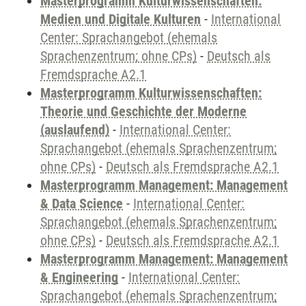
Masterprogramm Kulturwissenschaften:
Medien und Digitale Kulturen
-
International
Center: Sprachangebot (ehemals
Sprachenzentrum; ohne CPs)
-
Deutsch als
Fremdsprache A2.1
Masterprogramm Kulturwissenschaften:
Theorie und Geschichte der Moderne
(auslaufend)
-
International Center:
Sprachangebot (ehemals Sprachenzentrum;
ohne CPs)
-
Deutsch als Fremdsprache A2.1
Masterprogramm Management: Management
& Data Science
-
International Center:
Sprachangebot (ehemals Sprachenzentrum;
ohne CPs)
-
Deutsch als Fremdsprache A2.1
Masterprogramm Management: Management
& Engineering
-
International Center:
Sprachangebot (ehemals Sprachenzentrum;