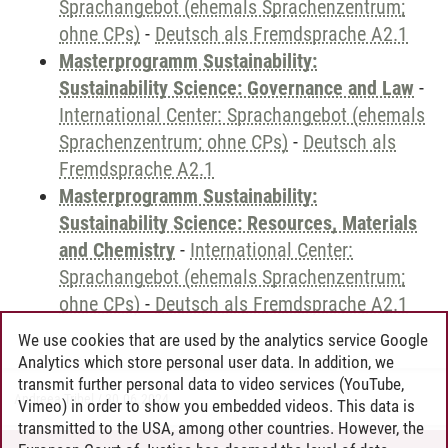
Sprachangebot (ehemals Sprachenzentrum;
ohne CPs)
-
Deutsch als Fremdsprache A2.1
Masterprogramm Sustainability:
Sustainability Science: Governance and Law
-
International Center: Sprachangebot (ehemals
Sprachenzentrum; ohne CPs)
-
Deutsch als
Fremdsprache A2.1
Masterprogramm Sustainability:
Sustainability Science: Resources, Materials
and Chemistry
-
International Center:
Sprachangebot (ehemals Sprachenzentrum;
ohne CPs)
-
Deutsch als Fremdsprache A2.1
We use cookies that are used by the analytics service Google
Analytics which store personal user data. In addition, we
transmit further personal data to video services (YouTube,
Andreea Tribel
/
30.06.2024
Vimeo) in order to show you embedded videos. This data is
transmitted to the USA, among other countries. However, the