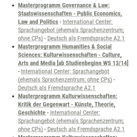
Masterprogramm Governance & Law:
Staatswissenschaften - Public Economics,
Law and Politics
-
International Center:
Sprachangebot (ehemals Sprachenzentrum;
ohne CPs)
-
Deutsch als Fremdsprache A2.1
Masterprogramm Humanities & Social
Sciences: Kulturwissenschaften - Culture,
Arts and Media [ab Studienbeginn WS 13/14]
-
International Center: Sprachangebot
(ehemals Sprachenzentrum; ohne CPs)
-
Deutsch als Fremdsprache A2.1
Masterprogramm Kulturwissenschaften:
Kritik der Gegenwart - Künste, Theorie,
Geschichte
-
International Center:
Sprachangebot (ehemals Sprachenzentrum;
ohne CPs)
-
Deutsch als Fremdsprache A2.1