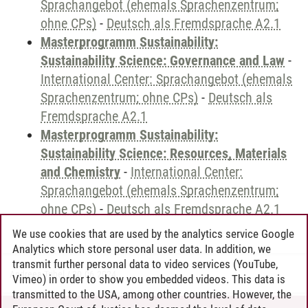
Sprachangebot (ehemals Sprachenzentrum;
ohne CPs)
-
Deutsch als Fremdsprache A2.1
Masterprogramm Sustainability:
Sustainability Science: Governance and Law
-
International Center: Sprachangebot (ehemals
Sprachenzentrum; ohne CPs)
-
Deutsch als
Fremdsprache A2.1
Masterprogramm Sustainability:
Sustainability Science: Resources, Materials
and Chemistry
-
International Center:
Sprachangebot (ehemals Sprachenzentrum;
ohne CPs)
-
Deutsch als Fremdsprache A2.1
We use cookies that are used by the analytics service Google
Analytics which store personal user data. In addition, we
transmit further personal data to video services (YouTube,
Andreea Tribel
/
30.06.2024
Vimeo) in order to show you embedded videos. This data is
transmitted to the USA, among other countries. However, the