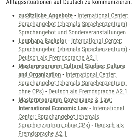
Alltagssituationen auf Deutsch zu kommunizieren.
zusätzliche Angebote
-
International Center:
Sprachangebot (ehemals Sprachenzentrum)
-
Sprachangebot und Sonderveranstaltungen
Leuphana Bachelor
-
International Center:
Sprachangebot (ehemals Sprachenzentrum)
-
Deutsch als Fremdsprache A2.1
Masterprogramm Cultural Studies: Culture
and Organization
-
International Center:
Sprachangebot (ehemals Sprachenzentrum;
ohne CPs)
-
Deutsch als Fremdsprache A2.1
Masterprogramm Governance & Law:
International Economic Law
-
International
Center: Sprachangebot (ehemals
Sprachenzentrum; ohne CPs)
-
Deutsch als
Fremdsprache A2.1