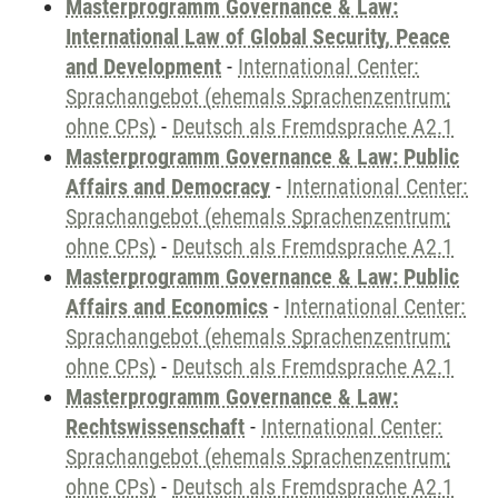
Masterprogramm Governance & Law:
International Law of Global Security, Peace
and Development
-
International Center:
Sprachangebot (ehemals Sprachenzentrum;
ohne CPs)
-
Deutsch als Fremdsprache A2.1
Masterprogramm Governance & Law: Public
Affairs and Democracy
-
International Center:
Sprachangebot (ehemals Sprachenzentrum;
ohne CPs)
-
Deutsch als Fremdsprache A2.1
Masterprogramm Governance & Law: Public
Affairs and Economics
-
International Center:
Sprachangebot (ehemals Sprachenzentrum;
ohne CPs)
-
Deutsch als Fremdsprache A2.1
Masterprogramm Governance & Law:
Rechtswissenschaft
-
International Center:
Sprachangebot (ehemals Sprachenzentrum;
ohne CPs)
-
Deutsch als Fremdsprache A2.1