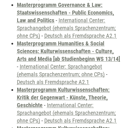
Masterprogramm Governance & Law:
Staatswissenschaften - Public Economics,
Law and Politics
-
International Center:
Sprachangebot (ehemals Sprachenzentrum;
ohne CPs)
-
Deutsch als Fremdsprache A2.1
Masterprogramm Humanities & Social
Sciences: Kulturwissenschaften - Culture,
Arts and Media [ab Studienbeginn WS 13/14]
-
International Center: Sprachangebot
(ehemals Sprachenzentrum; ohne CPs)
-
Deutsch als Fremdsprache A2.1
Masterprogramm Kulturwissenschaften:
Kritik der Gegenwart - Künste, Theorie,
Geschichte
-
International Center:
Sprachangebot (ehemals Sprachenzentrum;
ohne CPs)
-
Deutsch als Fremdsprache A2.1