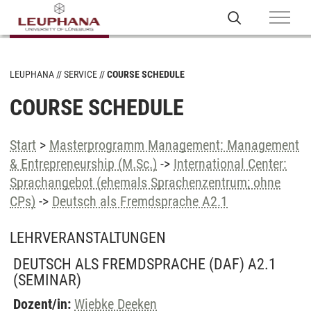
LEUPHANA
SERVICE
COURSE SCHEDULE
COURSE SCHEDULE
Start
>
Masterprogramm Management: Management
& Entrepreneurship (M.Sc.)
->
International Center:
Sprachangebot (ehemals Sprachenzentrum; ohne
CPs)
->
Deutsch als Fremdsprache A2.1
LEHRVERANSTALTUNGEN
DEUTSCH ALS FREMDSPRACHE (DAF) A2.1
(SEMINAR)
Dozent/in:
Wiebke Deeken