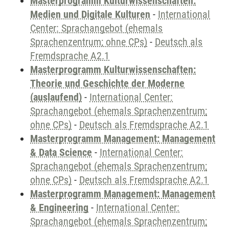
Masterprogramm Kulturwissenschaften:
Medien und Digitale Kulturen
-
International
Center: Sprachangebot (ehemals
Sprachenzentrum; ohne CPs)
-
Deutsch als
Fremdsprache A2.1
Masterprogramm Kulturwissenschaften:
Theorie und Geschichte der Moderne
(auslaufend)
-
International Center:
Sprachangebot (ehemals Sprachenzentrum;
ohne CPs)
-
Deutsch als Fremdsprache A2.1
Masterprogramm Management: Management
& Data Science
-
International Center:
Sprachangebot (ehemals Sprachenzentrum;
ohne CPs)
-
Deutsch als Fremdsprache A2.1
Masterprogramm Management: Management
& Engineering
-
International Center:
Sprachangebot (ehemals Sprachenzentrum;