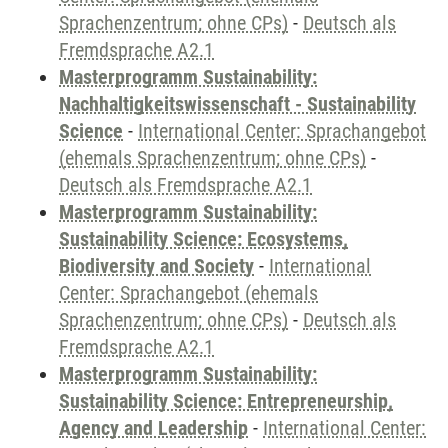
Sprachenzentrum; ohne CPs)
-
Deutsch als
Fremdsprache A2.1
Masterprogramm Sustainability:
Nachhaltigkeitswissenschaft - Sustainability
Science
-
International Center: Sprachangebot
(ehemals Sprachenzentrum; ohne CPs)
-
Deutsch als Fremdsprache A2.1
Masterprogramm Sustainability:
Sustainability Science: Ecosystems,
Biodiversity and Society
-
International
Center: Sprachangebot (ehemals
Sprachenzentrum; ohne CPs)
-
Deutsch als
Fremdsprache A2.1
Masterprogramm Sustainability:
Sustainability Science: Entrepreneurship,
Agency and Leadership
-
International Center: