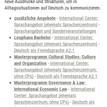
neue Ausdrücke und Strukturen, um in
Alltagssituationen auf Deutsch zu kommunizieren.
zusätzliche Angebote
-
International Center:
Sprachangebot (ehemals Sprachenzentrum)
-
Sprachangebot und Sonderveranstaltungen
Leuphana Bachelor
-
International Center:
Sprachangebot (ehemals Sprachenzentrum)
-
Deutsch als Fremdsprache A2.1
Masterprogramm Cultural Studies: Culture
and Organization
-
International Center:
Sprachangebot (ehemals Sprachenzentrum;
ohne CPs)
-
Deutsch als Fremdsprache A2.1
Masterprogramm Governance & Law:
International Economic Law
-
International
Center: Sprachangebot (ehemals
Sprachenzentrum; ohne CPs)
-
Deutsch als