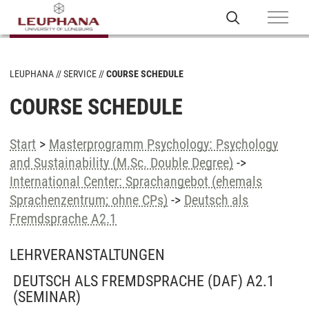
LEUPHANA
SERVICE
COURSE SCHEDULE
COURSE SCHEDULE
Start
>
Masterprogramm Psychology: Psychology
and Sustainability (M.Sc. Double Degree)
->
International Center: Sprachangebot (ehemals
Sprachenzentrum; ohne CPs)
->
Deutsch als
Fremdsprache A2.1
LEHRVERANSTALTUNGEN
DEUTSCH ALS FREMDSPRACHE (DAF) A2.1
(SEMINAR)