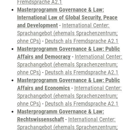
Fremdsprache A2.1
Masterprogramm Governance & Law:
International Law of Global Security, Peace
and Development
-
International Center:
Sprachangebot (ehemals Sprachenzentrum;
ohne CPs)
-
Deutsch als Fremdsprache A2.1
Masterprogramm Governance & Law: Public
Affairs and Democracy
-
International Center:
Sprachangebot (ehemals Sprachenzentrum;
ohne CPs)
-
Deutsch als Fremdsprache A2.1
Masterprogramm Governance & Law: Public
Affairs and Economics
-
International Center:
Sprachangebot (ehemals Sprachenzentrum;
ohne CPs)
-
Deutsch als Fremdsprache A2.1
Masterprogramm Governance & Law:
Rechtswissenschaft
-
International Center:
Sprachangebot (ehemals Sprachenzentrum;