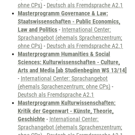
ohne CPs)
-
Deutsch als Fremdsprache A2.1
Masterprogramm Governance & Law:
Staatswissenschaften - Public Economics,
Law and Politics
-
International Center:
Sprachangebot (ehemals Sprachenzentrum;
ohne CPs)
-
Deutsch als Fremdsprache A2.1
Masterprogramm Humanities & Social
Sciences: Kulturwissenschaften - Culture,
Arts and Media [ab Studienbeginn WS 13/14]
-
International Center: Sprachangebot
(ehemals Sprachenzentrum; ohne CPs)
-
Deutsch als Fremdsprache A2.1
Masterprogramm Kulturwissenschaften:
Kritik der Gegenwart - Künste, Theorie,
Geschichte
-
International Center:
Sprachangebot (ehemals Sprachenzentrum;