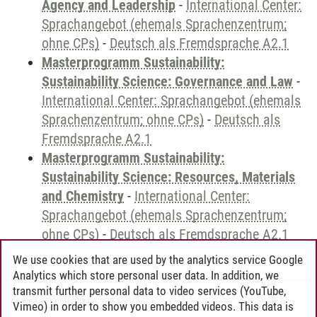
Agency and Leadership
-
International Center:
Sprachangebot (ehemals Sprachenzentrum;
ohne CPs)
-
Deutsch als Fremdsprache A2.1
Masterprogramm Sustainability:
Sustainability Science: Governance and Law
-
International Center: Sprachangebot (ehemals
Sprachenzentrum; ohne CPs)
-
Deutsch als
Fremdsprache A2.1
Masterprogramm Sustainability:
Sustainability Science: Resources, Materials
and Chemistry
-
International Center:
Sprachangebot (ehemals Sprachenzentrum;
ohne CPs)
-
Deutsch als Fremdsprache A2.1
We use cookies that are used by the analytics service Google
Analytics which store personal user data. In addition, we
transmit further personal data to video services (YouTube,
Andreea Tribel
/
30.06.2024
Vimeo) in order to show you embedded videos. This data is