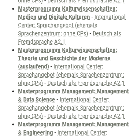
ohne CPs)
-
Deutsch als Fremdsprache A2.1
Masterprogramm Kulturwissenschaften:
Medien und Digitale Kulturen
-
International
Center: Sprachangebot (ehemals
Sprachenzentrum; ohne CPs)
-
Deutsch als
Fremdsprache A2.1
Masterprogramm Kulturwissenschaften:
Theorie und Geschichte der Moderne
(auslaufend)
-
International Center:
Sprachangebot (ehemals Sprachenzentrum;
ohne CPs)
-
Deutsch als Fremdsprache A2.1
Masterprogramm Management: Management
& Data Science
-
International Center:
Sprachangebot (ehemals Sprachenzentrum;
ohne CPs)
-
Deutsch als Fremdsprache A2.1
Masterprogramm Management: Management
& Engineering
-
International Center: