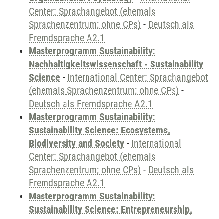
Center: Sprachangebot (ehemals
Sprachenzentrum; ohne CPs)
-
Deutsch als
Fremdsprache A2.1
Masterprogramm Sustainability:
Nachhaltigkeitswissenschaft - Sustainability
Science
-
International Center: Sprachangebot
(ehemals Sprachenzentrum; ohne CPs)
-
Deutsch als Fremdsprache A2.1
Masterprogramm Sustainability:
Sustainability Science: Ecosystems,
Biodiversity and Society
-
International
Center: Sprachangebot (ehemals
Sprachenzentrum; ohne CPs)
-
Deutsch als
Fremdsprache A2.1
Masterprogramm Sustainability:
Sustainability Science: Entrepreneurship,