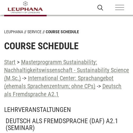
LEUPHANA
SERVICE
COURSE SCHEDULE
COURSE SCHEDULE
Start
>
Masterprogramm Sustainability:
Nachhaltigkeitswissenschaft - Sustainability Science
(M.Sc.)
->
International Center: Sprachangebot
(ehemals Sprachenzentrum; ohne CPs)
->
Deutsch
als Fremdsprache A2.1
LEHRVERANSTALTUNGEN
DEUTSCH ALS FREMDSPRACHE (DAF) A2.1
(SEMINAR)