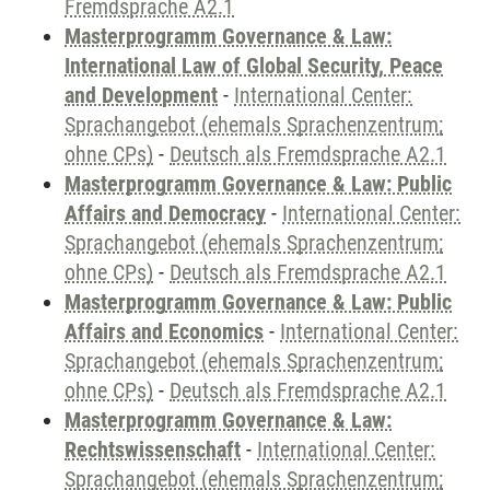
Fremdsprache A2.1
Masterprogramm Governance & Law:
International Law of Global Security, Peace
and Development
-
International Center:
Sprachangebot (ehemals Sprachenzentrum;
ohne CPs)
-
Deutsch als Fremdsprache A2.1
Masterprogramm Governance & Law: Public
Affairs and Democracy
-
International Center:
Sprachangebot (ehemals Sprachenzentrum;
ohne CPs)
-
Deutsch als Fremdsprache A2.1
Masterprogramm Governance & Law: Public
Affairs and Economics
-
International Center:
Sprachangebot (ehemals Sprachenzentrum;
ohne CPs)
-
Deutsch als Fremdsprache A2.1
Masterprogramm Governance & Law:
Rechtswissenschaft
-
International Center:
Sprachangebot (ehemals Sprachenzentrum;