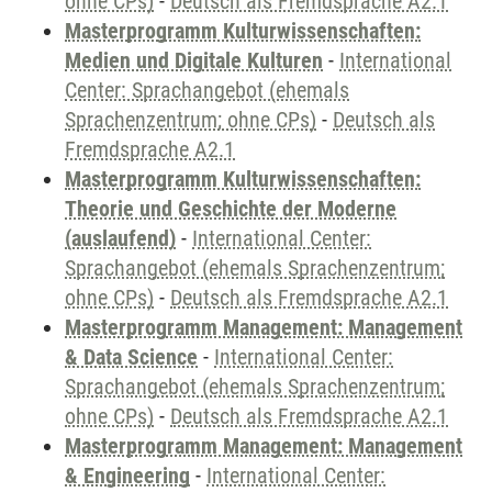
ohne CPs)
-
Deutsch als Fremdsprache A2.1
Masterprogramm Kulturwissenschaften:
Medien und Digitale Kulturen
-
International
Center: Sprachangebot (ehemals
Sprachenzentrum; ohne CPs)
-
Deutsch als
Fremdsprache A2.1
Masterprogramm Kulturwissenschaften:
Theorie und Geschichte der Moderne
(auslaufend)
-
International Center:
Sprachangebot (ehemals Sprachenzentrum;
ohne CPs)
-
Deutsch als Fremdsprache A2.1
Masterprogramm Management: Management
& Data Science
-
International Center:
Sprachangebot (ehemals Sprachenzentrum;
ohne CPs)
-
Deutsch als Fremdsprache A2.1
Masterprogramm Management: Management
& Engineering
-
International Center: