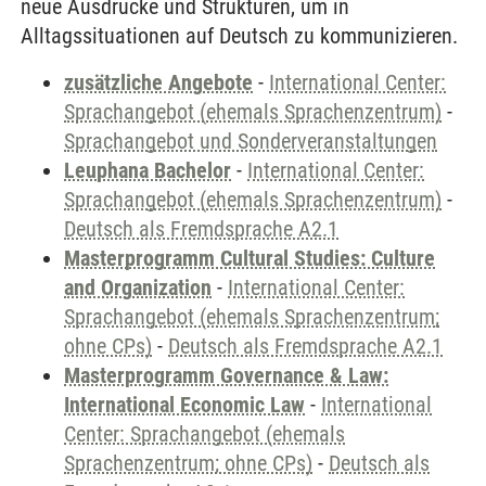
neue Ausdrücke und Strukturen, um in
Alltagssituationen auf Deutsch zu kommunizieren.
zusätzliche Angebote
-
International Center:
Sprachangebot (ehemals Sprachenzentrum)
-
Sprachangebot und Sonderveranstaltungen
Leuphana Bachelor
-
International Center:
Sprachangebot (ehemals Sprachenzentrum)
-
Deutsch als Fremdsprache A2.1
Masterprogramm Cultural Studies: Culture
and Organization
-
International Center:
Sprachangebot (ehemals Sprachenzentrum;
ohne CPs)
-
Deutsch als Fremdsprache A2.1
Masterprogramm Governance & Law:
International Economic Law
-
International
Center: Sprachangebot (ehemals
Sprachenzentrum; ohne CPs)
-
Deutsch als