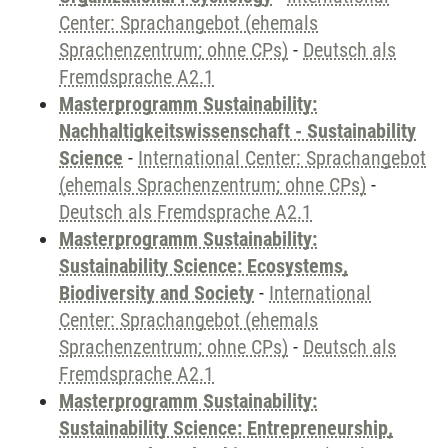
Center: Sprachangebot (ehemals
Sprachenzentrum; ohne CPs)
-
Deutsch als
Fremdsprache A2.1
Masterprogramm Sustainability:
Nachhaltigkeitswissenschaft - Sustainability
Science
-
International Center: Sprachangebot
(ehemals Sprachenzentrum; ohne CPs)
-
Deutsch als Fremdsprache A2.1
Masterprogramm Sustainability:
Sustainability Science: Ecosystems,
Biodiversity and Society
-
International
Center: Sprachangebot (ehemals
Sprachenzentrum; ohne CPs)
-
Deutsch als
Fremdsprache A2.1
Masterprogramm Sustainability:
Sustainability Science: Entrepreneurship,