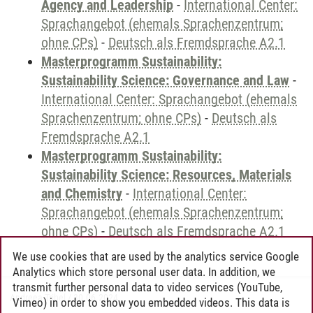
Agency and Leadership
-
International Center:
Sprachangebot (ehemals Sprachenzentrum;
ohne CPs)
-
Deutsch als Fremdsprache A2.1
Masterprogramm Sustainability:
Sustainability Science: Governance and Law
-
International Center: Sprachangebot (ehemals
Sprachenzentrum; ohne CPs)
-
Deutsch als
Fremdsprache A2.1
Masterprogramm Sustainability:
Sustainability Science: Resources, Materials
and Chemistry
-
International Center:
Sprachangebot (ehemals Sprachenzentrum;
ohne CPs)
-
Deutsch als Fremdsprache A2.1
We use cookies that are used by the analytics service Google
Analytics which store personal user data. In addition, we
transmit further personal data to video services (YouTube,
Andreea Tribel
/
30.06.2024
Vimeo) in order to show you embedded videos. This data is