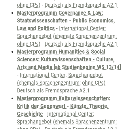
ohne CPs)
-
Deutsch als Fremdsprache A2.1
Masterprogramm Governance & Law:
Staatswissenschaften - Public Economics,
Law and Politics
-
International Center:
Sprachangebot (ehemals Sprachenzentrum;
ohne CPs)
-
Deutsch als Fremdsprache A2.1
Masterprogramm Humanities & Social
Sciences: Kulturwissenschaften - Culture,
Arts and Media [ab Studienbeginn WS 13/14]
-
International Center: Sprachangebot
(ehemals Sprachenzentrum; ohne CPs)
-
Deutsch als Fremdsprache A2.1
Masterprogramm Kulturwissenschaften:
Kritik der Gegenwart - Künste, Theorie,
Geschichte
-
International Center:
Sprachangebot (ehemals Sprachenzentrum;