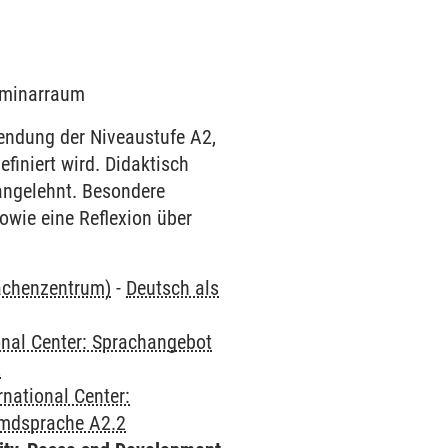
Seminarraum
endung der Niveaustufe A2,
iniert wird. Didaktisch
angelehnt. Besondere
owie eine Reflexion über
rachenzentrum)
-
Deutsch als
onal Center: Sprachangebot
2
rnational Center:
emdsprache A2.2