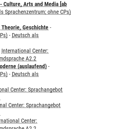
 Culture, Arts and Media [ab
als Sprachenzentrum; ohne CPs)
 Theorie, Geschichte
-
CPs)
-
Deutsch als
-
International Center:
emdsprache A2.2
oderne (auslaufend)
-
CPs)
-
Deutsch als
ional Center: Sprachangebot
2
onal Center: Sprachangebot
2
rnational Center:
emdsprache A2.2