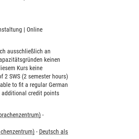
nstaltung | Online
ch ausschließlich an
Kapazitätsgründen keinen
diesem Kurs keine
of 2 SWS (2 semester hours)
ble to fit a regular German
 additional credit points
Sprachenzentrum)
-
rachenzentrum)
-
Deutsch als