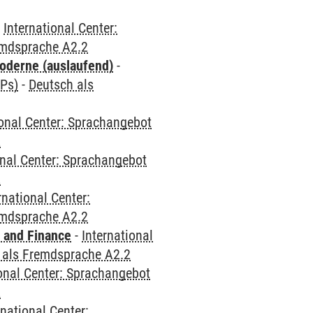
-
International Center:
emdsprache A2.2
oderne (auslaufend)
-
CPs)
-
Deutsch als
ional Center: Sprachangebot
2
onal Center: Sprachangebot
2
rnational Center:
emdsprache A2.2
 and Finance
-
International
 als Fremdsprache A2.2
ional Center: Sprachangebot
2
rnational Center: