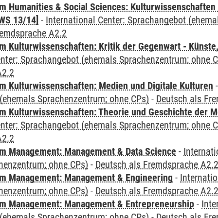
 Humanities & Social Sciences: Kulturwissenschaften -
WS 13/14]
-
International Center: Sprachangebot (ehem
remdsprache A2.2
 Kulturwissenschaften: Kritik der Gegenwart - Künste,
Center: Sprachangebot (ehemals Sprachenzentrum; ohne 
A2.2
 Kulturwissenschaften: Medien und Digitale Kulturen
(ehemals Sprachenzentrum; ohne CPs)
-
Deutsch als Fr
 Kulturwissenschaften: Theorie und Geschichte der M
Center: Sprachangebot (ehemals Sprachenzentrum; ohne 
A2.2
m Management: Management & Data Science
-
Internat
henzentrum; ohne CPs)
-
Deutsch als Fremdsprache A2.
m Management: Management & Engineering
-
Internati
henzentrum; ohne CPs)
-
Deutsch als Fremdsprache A2.
m Management: Management & Entrepreneurship
-
Inte
(ehemals Sprachenzentrum; ohne CPs)
-
Deutsch als Fr