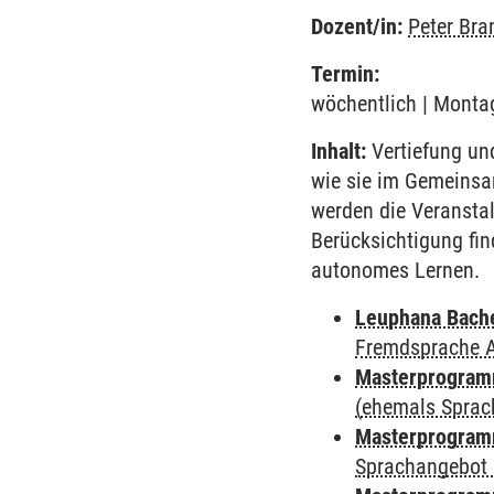
Dozent/in:
Peter Bra
Termin:
wöchentlich | Montag
Inhalt:
Vertiefung un
wie sie im Gemeinsa
werden die Veransta
Berücksichtigung fin
autonomes Lernen.
Leuphana Bach
Fremdsprache 
Masterprogramm
(ehemals Sprac
Masterprogramm
Sprachangebot 