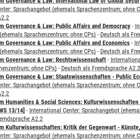
 Governance & Law: International Law of Global Secur
Center: Sprachangebot (ehemals Sprachenzentrum; ohne 
A2.2
 Governance & Law: Public Affairs and Democracy
-
In
(ehemals Sprachenzentrum; ohne CPs)
-
Deutsch als Fr
 Governance & Law: Public Affairs and Economics
-
In
(ehemals Sprachenzentrum; ohne CPs)
-
Deutsch als Fr
m Governance & Law: Rechtswissenschaft
-
Internation
henzentrum; ohne CPs)
-
Deutsch als Fremdsprache A2.
 Governance & Law: Staatswissenschaften - Public Eco
Center: Sprachangebot (ehemals Sprachenzentrum; ohne 
A2.2
 Humanities & Social Sciences: Kulturwissenschaften -
WS 13/14]
-
International Center: Sprachangebot (ehem
remdsprache A2.2
 Kulturwissenschaften: Kritik der Gegenwart - Künste,
Center: Sprachangebot (ehemals Sprachenzentrum; ohne 