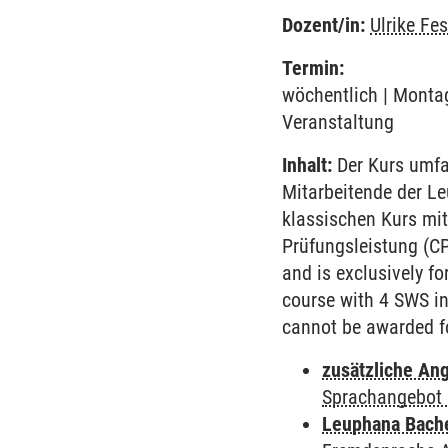
Dozent/in:
Ulrike Fes
Termin:
wöchentlich | Montag
Veranstaltung
Inhalt:
Der Kurs umfa
Mitarbeitende der L
klassischen Kurs mit
Prüfungsleistung (C
and is exclusively f
course with 4 SWS in 
cannot be awarded fo
zusätzliche An
Sprachangebot 
Leuphana Bach