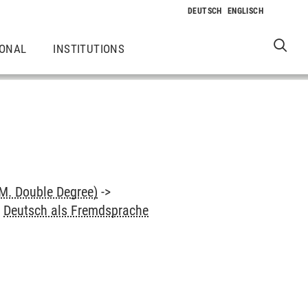
IONAL
INSTITUTIONS
M. Double Degree)
->
>
Deutsch als Fremdsprache