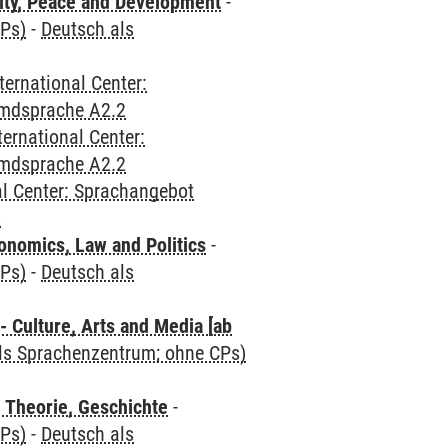
ity, Peace and Development
-
CPs)
-
Deutsch als
ternational Center:
emdsprache A2.2
ternational Center:
emdsprache A2.2
al Center: Sprachangebot
2
nomics, Law and Politics
-
CPs)
-
Deutsch als
 Culture, Arts and Media [ab
als Sprachenzentrum; ohne CPs)
 Theorie, Geschichte
-
CPs)
-
Deutsch als