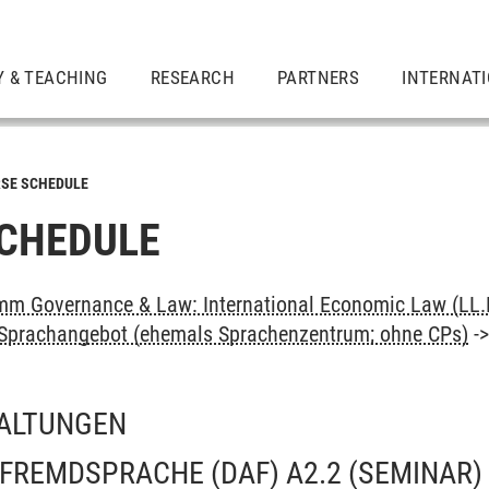
Y & TEACHING
RESEARCH
PARTNERS
INTERNAT
SE SCHEDULE
CHEDULE
m Governance & Law: International Economic Law (LL.
: Sprachangebot (ehemals Sprachenzentrum; ohne CPs)
-
ALTUNGEN
 FREMDSPRACHE (DAF) A2.2
(SEMINAR)