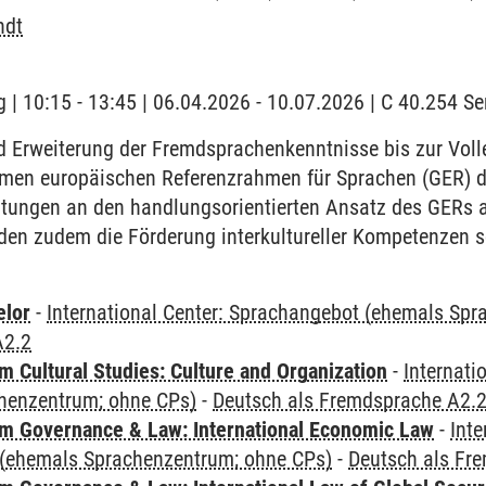
ndt
 | 10:15 - 13:45 | 06.04.2026 - 10.07.2026 | C 40.254 
d Erweiterung der Fremdsprachenkenntnisse bis zur Voll
men europäischen Referenzrahmen für Sprachen (GER) def
ltungen an den handlungsorientierten Ansatz des GERs 
den zudem die Förderung interkultureller Kompetenzen s
elor
-
International Center: Sprachangebot (ehemals Sp
A2.2
 Cultural Studies: Culture and Organization
-
Internati
henzentrum; ohne CPs)
-
Deutsch als Fremdsprache A2.
 Governance & Law: International Economic Law
-
Inte
(ehemals Sprachenzentrum; ohne CPs)
-
Deutsch als Fr