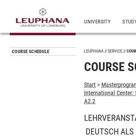
UNIVERSITY
STUD
LEUPHANA
SERVICE
COUR
COURSE SCHEDULE
COURSE S
Start
>
Masterprogram
International Center
A2.2
LEHRVERANST
DEUTSCH ALS