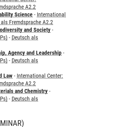
emdsprache A2.2
bility Science
-
International
 als Fremdsprache A2.2
odiversity and Society
-
CPs)
-
Deutsch als
hip, Agency and Leadership
-
CPs)
-
Deutsch als
nd Law
-
International Center:
emdsprache A2.2
terials and Chemistry
-
CPs)
-
Deutsch als
EMINAR)