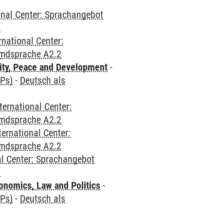
onal Center: Sprachangebot
2
rnational Center:
emdsprache A2.2
ity, Peace and Development
-
CPs)
-
Deutsch als
ternational Center:
emdsprache A2.2
ternational Center:
emdsprache A2.2
al Center: Sprachangebot
2
nomics, Law and Politics
-
CPs)
-
Deutsch als