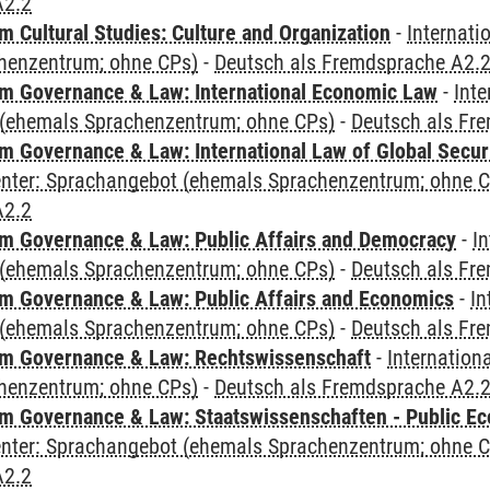
A2.2
 Cultural Studies: Culture and Organization
-
Internati
henzentrum; ohne CPs)
-
Deutsch als Fremdsprache A2.
 Governance & Law: International Economic Law
-
Inte
(ehemals Sprachenzentrum; ohne CPs)
-
Deutsch als Fr
 Governance & Law: International Law of Global Secur
Center: Sprachangebot (ehemals Sprachenzentrum; ohne 
A2.2
 Governance & Law: Public Affairs and Democracy
-
In
(ehemals Sprachenzentrum; ohne CPs)
-
Deutsch als Fr
 Governance & Law: Public Affairs and Economics
-
In
(ehemals Sprachenzentrum; ohne CPs)
-
Deutsch als Fr
m Governance & Law: Rechtswissenschaft
-
Internation
henzentrum; ohne CPs)
-
Deutsch als Fremdsprache A2.
 Governance & Law: Staatswissenschaften - Public Eco
Center: Sprachangebot (ehemals Sprachenzentrum; ohne 
A2.2