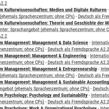
A2.2
 Kulturwissenschaften: Medien und Digitale Kulturen
(ehemals Sprachenzentrum; ohne CPs)
-
Deutsch als Fr
 Kulturwissenschaften: Theorie und Geschichte der M
Center: Sprachangebot (ehemals Sprachenzentrum; ohne 
A2.2
m Management: Management & Data Science
-
Internat
henzentrum; ohne CPs)
-
Deutsch als Fremdsprache A2.
m Management: Management & Engineering
-
Internati
henzentrum; ohne CPs)
-
Deutsch als Fremdsprache A2.
m Management: Management & Entrepreneurship
-
Inte
(ehemals Sprachenzentrum; ohne CPs)
-
Deutsch als Fr
m Management: Management & Sustainable Accounting
angebot (ehemals Sprachenzentrum; ohne CPs)
-
Deutsch
 Psychology: Psychology and Sustainability
-
Internat
henzentrum; ohne CPs)
-
Deutsch als Fremdsprache A2.
 Psychology: Work & Organizational Psychology
-
Inte