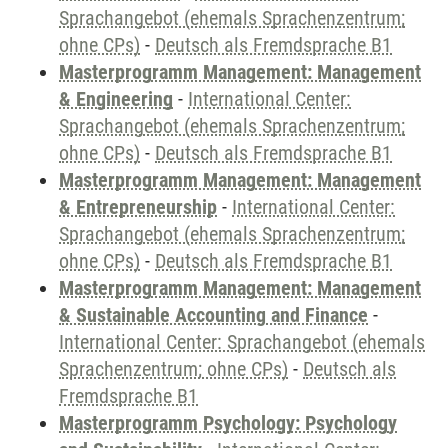
Sprachangebot (ehemals Sprachenzentrum;
ohne CPs)
-
Deutsch als Fremdsprache B1
Masterprogramm Management: Management
& Engineering
-
International Center:
Sprachangebot (ehemals Sprachenzentrum;
ohne CPs)
-
Deutsch als Fremdsprache B1
Masterprogramm Management: Management
& Entrepreneurship
-
International Center:
Sprachangebot (ehemals Sprachenzentrum;
ohne CPs)
-
Deutsch als Fremdsprache B1
Masterprogramm Management: Management
& Sustainable Accounting and Finance
-
International Center: Sprachangebot (ehemals
Sprachenzentrum; ohne CPs)
-
Deutsch als
Fremdsprache B1
Masterprogramm Psychology: Psychology