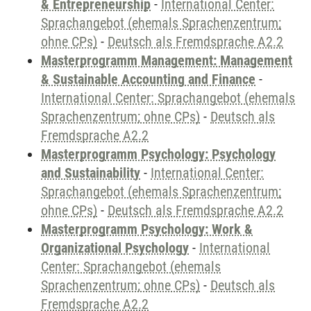
& Entrepreneurship
-
International Center:
Sprachangebot (ehemals Sprachenzentrum;
ohne CPs)
-
Deutsch als Fremdsprache A2.2
Masterprogramm Management: Management
& Sustainable Accounting and Finance
-
International Center: Sprachangebot (ehemals
Sprachenzentrum; ohne CPs)
-
Deutsch als
Fremdsprache A2.2
Masterprogramm Psychology: Psychology
and Sustainability
-
International Center:
Sprachangebot (ehemals Sprachenzentrum;
ohne CPs)
-
Deutsch als Fremdsprache A2.2
Masterprogramm Psychology: Work &
Organizational Psychology
-
International
Center: Sprachangebot (ehemals
Sprachenzentrum; ohne CPs)
-
Deutsch als
Fremdsprache A2.2