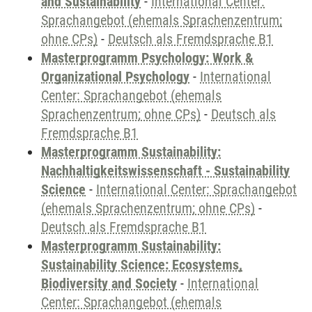
and Sustainability
-
International Center:
Sprachangebot (ehemals Sprachenzentrum;
ohne CPs)
-
Deutsch als Fremdsprache B1
Masterprogramm Psychology: Work &
Organizational Psychology
-
International
Center: Sprachangebot (ehemals
Sprachenzentrum; ohne CPs)
-
Deutsch als
Fremdsprache B1
Masterprogramm Sustainability:
Nachhaltigkeitswissenschaft - Sustainability
Science
-
International Center: Sprachangebot
(ehemals Sprachenzentrum; ohne CPs)
-
Deutsch als Fremdsprache B1
Masterprogramm Sustainability:
Sustainability Science: Ecosystems,
Biodiversity and Society
-
International
Center: Sprachangebot (ehemals