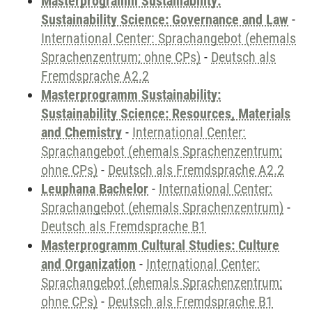
Masterprogramm Sustainability:
Sustainability Science: Governance and Law
-
International Center: Sprachangebot (ehemals
Sprachenzentrum; ohne CPs)
-
Deutsch als
Fremdsprache A2.2
Masterprogramm Sustainability:
Sustainability Science: Resources, Materials
and Chemistry
-
International Center:
Sprachangebot (ehemals Sprachenzentrum;
ohne CPs)
-
Deutsch als Fremdsprache A2.2
Leuphana Bachelor
-
International Center:
Sprachangebot (ehemals Sprachenzentrum)
-
Deutsch als Fremdsprache B1
Masterprogramm Cultural Studies: Culture
and Organization
-
International Center:
Sprachangebot (ehemals Sprachenzentrum;
ohne CPs)
-
Deutsch als Fremdsprache B1