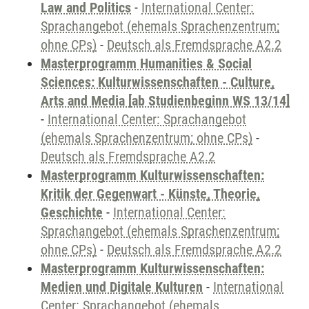
Law and Politics
-
International Center:
Sprachangebot (ehemals Sprachenzentrum;
ohne CPs)
-
Deutsch als Fremdsprache A2.2
Masterprogramm Humanities & Social
Sciences: Kulturwissenschaften - Culture,
Arts and Media [ab Studienbeginn WS 13/14]
-
International Center: Sprachangebot
(ehemals Sprachenzentrum; ohne CPs)
-
Deutsch als Fremdsprache A2.2
Masterprogramm Kulturwissenschaften:
Kritik der Gegenwart - Künste, Theorie,
Geschichte
-
International Center:
Sprachangebot (ehemals Sprachenzentrum;
ohne CPs)
-
Deutsch als Fremdsprache A2.2
Masterprogramm Kulturwissenschaften:
Medien und Digitale Kulturen
-
International
Center: Sprachangebot (ehemals