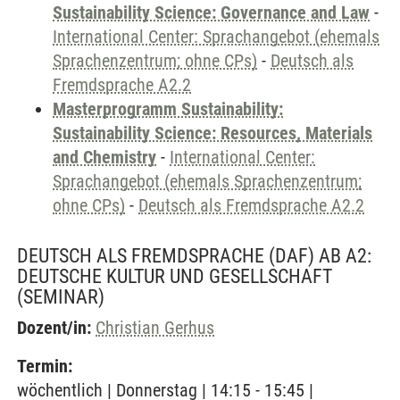
Sustainability Science: Governance and Law
-
International Center: Sprachangebot (ehemals
Sprachenzentrum; ohne CPs)
-
Deutsch als
Fremdsprache A2.2
Masterprogramm Sustainability:
Sustainability Science: Resources, Materials
and Chemistry
-
International Center:
Sprachangebot (ehemals Sprachenzentrum;
ohne CPs)
-
Deutsch als Fremdsprache A2.2
DEUTSCH ALS FREMDSPRACHE (DAF) AB A2:
DEUTSCHE KULTUR UND GESELLSCHAFT
(SEMINAR)
Dozent/in:
Christian Gerhus
Termin:
wöchentlich | Donnerstag | 14:15 - 15:45 |