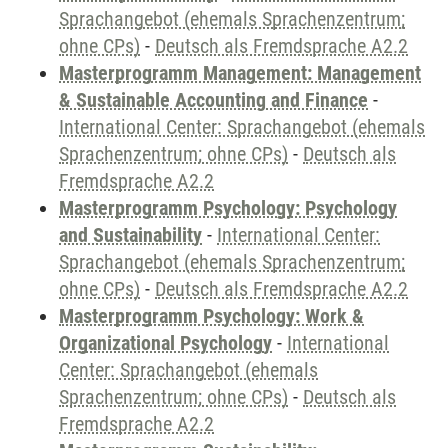
Sprachangebot (ehemals Sprachenzentrum;
ohne CPs)
-
Deutsch als Fremdsprache A2.2
Masterprogramm Management: Management
& Sustainable Accounting and Finance
-
International Center: Sprachangebot (ehemals
Sprachenzentrum; ohne CPs)
-
Deutsch als
Fremdsprache A2.2
Masterprogramm Psychology: Psychology
and Sustainability
-
International Center:
Sprachangebot (ehemals Sprachenzentrum;
ohne CPs)
-
Deutsch als Fremdsprache A2.2
Masterprogramm Psychology: Work &
Organizational Psychology
-
International
Center: Sprachangebot (ehemals
Sprachenzentrum; ohne CPs)
-
Deutsch als
Fremdsprache A2.2