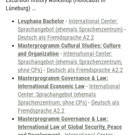
Excursion history workshop (Holocaust in
Lüneburg) ...
Leuphana Bachelor
-
International Center:
Sprachangebot (ehemals Sprachenzentrum)
-
Deutsch als Fremdsprache A2.2
Masterprogramm Cultural Studies: Culture
and Organization
-
International Center:
Sprachangebot (ehemals Sprachenzentrum;
ohne CPs)
-
Deutsch als Fremdsprache A2.2
Masterprogramm Governance & Law:
International Economic Law
-
International
Center: Sprachangebot (ehemals
Sprachenzentrum; ohne CPs)
-
Deutsch als
Fremdsprache A2.2
Masterprogramm Governance & Law:
International Law of Global Security, Peace