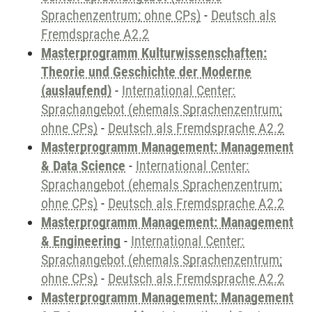
Sprachenzentrum; ohne CPs)
-
Deutsch als
Fremdsprache A2.2
Masterprogramm Kulturwissenschaften:
Theorie und Geschichte der Moderne
(auslaufend)
-
International Center:
Sprachangebot (ehemals Sprachenzentrum;
ohne CPs)
-
Deutsch als Fremdsprache A2.2
Masterprogramm Management: Management
& Data Science
-
International Center:
Sprachangebot (ehemals Sprachenzentrum;
ohne CPs)
-
Deutsch als Fremdsprache A2.2
Masterprogramm Management: Management
& Engineering
-
International Center:
Sprachangebot (ehemals Sprachenzentrum;
ohne CPs)
-
Deutsch als Fremdsprache A2.2
Masterprogramm Management: Management