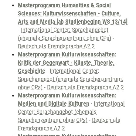
Masterprogramm Humanities & Social
Sciences: Kulturwissenschaften - Culture,
Arts and Media [ab Studienbeginn WS 13/14]
-
International Center: Sprachangebot
(ehemals Sprachenzentrum; ohne CPs)
-
Deutsch als Fremdsprache A2.2
Masterprogramm Kulturwissenschaften:
Kritik der Gegenwart - Künste, Theorie,
Geschichte
-
International Center:
Sprachangebot (ehemals Sprachenzentrum;
ohne CPs)
-
Deutsch als Fremdsprache A2.2
Masterprogramm Kulturwissenschaften:
Medien und Digitale Kulturen
-
International
Center: Sprachangebot (ehemals
Sprachenzentrum; ohne CPs)
-
Deutsch als
Fremdsprache A2.2