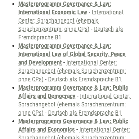
Masterprogramm Governance & Law:
International Economic Law
-
International
Center: Sprachangebot (ehemals
Sprachenzentrum; ohne CPs)
-
Deutsch als
Fremdsprache B1
Masterprogramm Governance & Law:
International Law of Global Security, Peace
and Development
-
International Center:
Sprachangebot (ehemals Sprachenzentrum;
ohne CPs)
-
Deutsch als Fremdsprache B1
Masterprogramm Governance & Law: Public
Affairs and Democracy
-
International Center:
Sprachangebot (ehemals Sprachenzentrum;
ohne CPs)
-
Deutsch als Fremdsprache B1
Masterprogramm Governance & Law: Public
Affairs and Economics
-
International Center:
Sprachangebot (ehemals Sprachenzentrum;