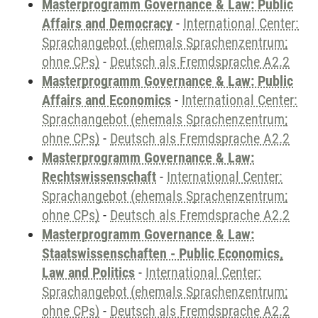
Masterprogramm Governance & Law: Public
Affairs and Democracy
-
International Center:
Sprachangebot (ehemals Sprachenzentrum;
ohne CPs)
-
Deutsch als Fremdsprache A2.2
Masterprogramm Governance & Law: Public
Affairs and Economics
-
International Center:
Sprachangebot (ehemals Sprachenzentrum;
ohne CPs)
-
Deutsch als Fremdsprache A2.2
Masterprogramm Governance & Law:
Rechtswissenschaft
-
International Center:
Sprachangebot (ehemals Sprachenzentrum;
ohne CPs)
-
Deutsch als Fremdsprache A2.2
Masterprogramm Governance & Law:
Staatswissenschaften - Public Economics,
Law and Politics
-
International Center:
Sprachangebot (ehemals Sprachenzentrum;
ohne CPs)
-
Deutsch als Fremdsprache A2.2