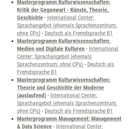
Masterprogramm Kulturwissenschaften:
Kritik der Gegenwart - Künste, Theorie,
Geschichte
-
International Center:
Sprachangebot (ehemals Sprachenzentrum;
ohne CPs)
-
Deutsch als Fremdsprache B1
Masterprogramm Kulturwissenschaften:
Medien und Digitale Kulturen
-
International
Center: Sprachangebot (ehemals
Sprachenzentrum; ohne CPs)
-
Deutsch als
Fremdsprache B1
Masterprogramm Kulturwissenschaften:
Theorie und Geschichte der Moderne
(auslaufend)
-
International Center:
Sprachangebot (ehemals Sprachenzentrum;
ohne CPs)
-
Deutsch als Fremdsprache B1
Masterprogramm Management: Management
& Data Science
-
International Center: