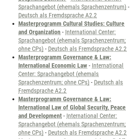
Sprachangebot (ehemals Sprachenzentrum)
-
Deutsch als Fremdsprache A2.2
Masterprogramm Cultural Studies: Culture
and Organization
-
International Center:
Sprachangebot (ehemals Sprachenzentrum;
ohne CPs)
-
Deutsch als Fremdsprache A2.2
Masterprogramm Governance & Law:
International Economic Law
-
International
Center: Sprachangebot (ehemals
Sprachenzentrum; ohne CPs)
-
Deutsch als
Fremdsprache A2.2
Masterprogramm Governance & Law:
International Law of Global Security, Peace
and Development
-
International Center:
Sprachangebot (ehemals Sprachenzentrum;
ohne CPs)
-
Deutsch als Fremdsprache A2.2