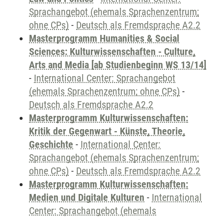
Sprachangebot (ehemals Sprachenzentrum;
ohne CPs)
-
Deutsch als Fremdsprache A2.2
Masterprogramm Humanities & Social
Sciences: Kulturwissenschaften - Culture,
Arts and Media [ab Studienbeginn WS 13/14]
-
International Center: Sprachangebot
(ehemals Sprachenzentrum; ohne CPs)
-
Deutsch als Fremdsprache A2.2
Masterprogramm Kulturwissenschaften:
Kritik der Gegenwart - Künste, Theorie,
Geschichte
-
International Center:
Sprachangebot (ehemals Sprachenzentrum;
ohne CPs)
-
Deutsch als Fremdsprache A2.2
Masterprogramm Kulturwissenschaften:
Medien und Digitale Kulturen
-
International
Center: Sprachangebot (ehemals