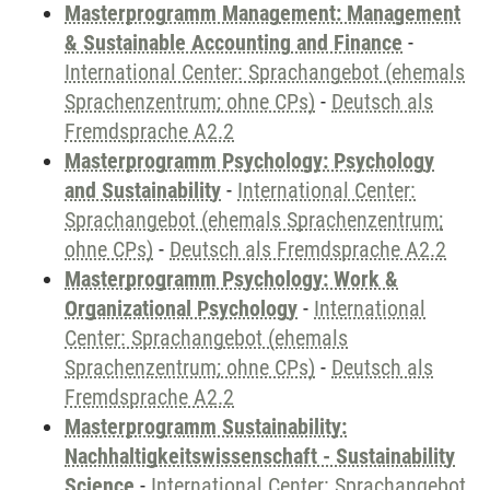
Masterprogramm Management: Management
& Sustainable Accounting and Finance
-
International Center: Sprachangebot (ehemals
Sprachenzentrum; ohne CPs)
-
Deutsch als
Fremdsprache A2.2
Masterprogramm Psychology: Psychology
and Sustainability
-
International Center:
Sprachangebot (ehemals Sprachenzentrum;
ohne CPs)
-
Deutsch als Fremdsprache A2.2
Masterprogramm Psychology: Work &
Organizational Psychology
-
International
Center: Sprachangebot (ehemals
Sprachenzentrum; ohne CPs)
-
Deutsch als
Fremdsprache A2.2
Masterprogramm Sustainability:
Nachhaltigkeitswissenschaft - Sustainability
Science
-
International Center: Sprachangebot