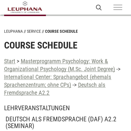
LEUPHANA
SERVICE
COURSE SCHEDULE
COURSE SCHEDULE
Start
>
Masterprogramm Psychology: Work &
Organizational Psychology (M.Sc. Joint Degree)
->
International Center: Sprachangebot (ehemals
Sprachenzentrum; ohne CPs)
->
Deutsch als
Fremdsprache A2.2
LEHRVERANSTALTUNGEN
DEUTSCH ALS FREMDSPRACHE (DAF) A2.2
(SEMINAR)