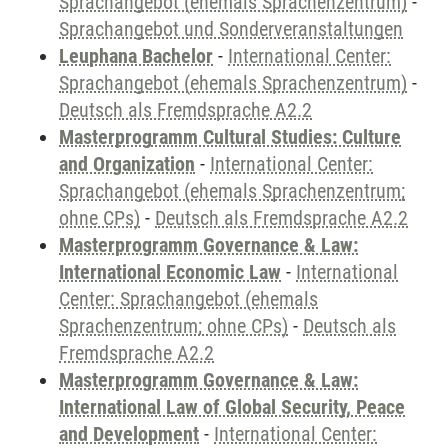
Sprachangebot (ehemals Sprachenzentrum)
-
Sprachangebot und Sonderveranstaltungen
Leuphana Bachelor
-
International Center:
Sprachangebot (ehemals Sprachenzentrum)
-
Deutsch als Fremdsprache A2.2
Masterprogramm Cultural Studies: Culture
and Organization
-
International Center:
Sprachangebot (ehemals Sprachenzentrum;
ohne CPs)
-
Deutsch als Fremdsprache A2.2
Masterprogramm Governance & Law:
International Economic Law
-
International
Center: Sprachangebot (ehemals
Sprachenzentrum; ohne CPs)
-
Deutsch als
Fremdsprache A2.2
Masterprogramm Governance & Law:
International Law of Global Security, Peace
and Development
-
International Center: