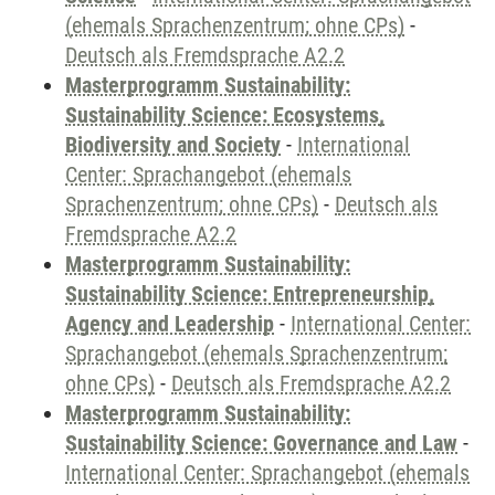
(ehemals Sprachenzentrum; ohne CPs)
-
Deutsch als Fremdsprache A2.2
Masterprogramm Sustainability:
Sustainability Science: Ecosystems,
Biodiversity and Society
-
International
Center: Sprachangebot (ehemals
Sprachenzentrum; ohne CPs)
-
Deutsch als
Fremdsprache A2.2
Masterprogramm Sustainability:
Sustainability Science: Entrepreneurship,
Agency and Leadership
-
International Center:
Sprachangebot (ehemals Sprachenzentrum;
ohne CPs)
-
Deutsch als Fremdsprache A2.2
Masterprogramm Sustainability:
Sustainability Science: Governance and Law
-
International Center: Sprachangebot (ehemals