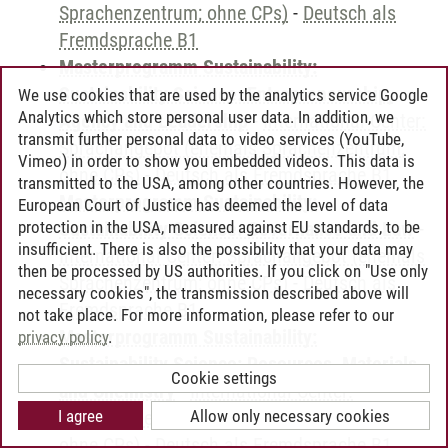
Sprachenzentrum; ohne CPs)
-
Deutsch als
Fremdsprache B1
Masterprogramm Sustainability:
Sustainability Science: Entrepreneurship,
We use cookies that are used by the analytics service Google
Analytics which store personal user data. In addition, we
Agency and Leadership
-
International Center:
transmit further personal data to video services (YouTube,
Sprachangebot (ehemals Sprachenzentrum;
Vimeo) in order to show you embedded videos. This data is
ohne CPs)
-
Deutsch als Fremdsprache B1
transmitted to the USA, among other countries. However, the
Masterprogramm Sustainability:
European Court of Justice has deemed the level of data
protection in the USA, measured against EU standards, to be
Sustainability Science: Governance and Law
-
insufficient. There is also the possibility that your data may
International Center: Sprachangebot (ehemals
then be processed by US authorities. If you click on "Use only
Sprachenzentrum; ohne CPs)
-
Deutsch als
necessary cookies", the transmission described above will
Fremdsprache B1
not take place. For more information, please refer to our
Masterprogramm Sustainability:
privacy policy
.
Sustainability Science: Resources, Materials
Cookie settings
and Chemistry
-
International Center:
I agree
Allow only necessary cookies
Sprachangebot (ehemals Sprachenzentrum;
ohne CPs)
-
Deutsch als Fremdsprache B1