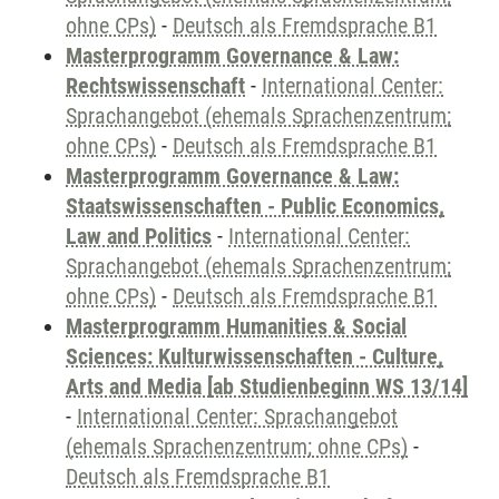
ohne CPs)
-
Deutsch als Fremdsprache B1
Masterprogramm Governance & Law:
Rechtswissenschaft
-
International Center:
Sprachangebot (ehemals Sprachenzentrum;
ohne CPs)
-
Deutsch als Fremdsprache B1
Masterprogramm Governance & Law:
Staatswissenschaften - Public Economics,
Law and Politics
-
International Center:
Sprachangebot (ehemals Sprachenzentrum;
ohne CPs)
-
Deutsch als Fremdsprache B1
Masterprogramm Humanities & Social
Sciences: Kulturwissenschaften - Culture,
Arts and Media [ab Studienbeginn WS 13/14]
-
International Center: Sprachangebot
(ehemals Sprachenzentrum; ohne CPs)
-
Deutsch als Fremdsprache B1