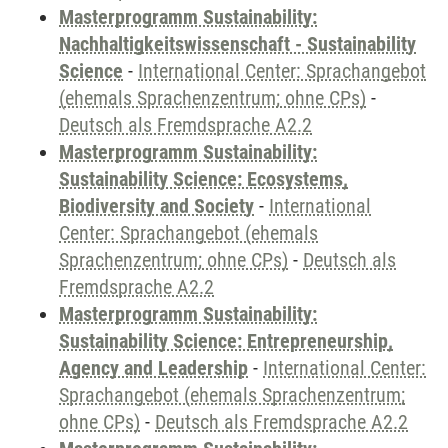
Masterprogramm Sustainability:
Nachhaltigkeitswissenschaft - Sustainability
Science
-
International Center: Sprachangebot
(ehemals Sprachenzentrum; ohne CPs)
-
Deutsch als Fremdsprache A2.2
Masterprogramm Sustainability:
Sustainability Science: Ecosystems,
Biodiversity and Society
-
International
Center: Sprachangebot (ehemals
Sprachenzentrum; ohne CPs)
-
Deutsch als
Fremdsprache A2.2
Masterprogramm Sustainability:
Sustainability Science: Entrepreneurship,
Agency and Leadership
-
International Center:
Sprachangebot (ehemals Sprachenzentrum;
ohne CPs)
-
Deutsch als Fremdsprache A2.2