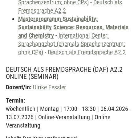
Sprachenzentrum; ohne CPs)
-
Deutsch als
Fremdsprache A2.2
Masterprogramm Sustainability:
Sustainability Science: Resources, Materials
and Chemistry
-
International Center:
Sprachangebot (ehemals Sprachenzentrum;
ohne CPs)
-
Deutsch als Fremdsprache A2.2
DEUTSCH ALS FREMDSPRACHE (DAF) A2.2
ONLINE
(SEMINAR)
Dozent/in:
Ulrike Fessler
Termin:
wöchentlich | Montag | 17:00 - 18:30 | 06.04.2026 -
13.07.2026 | Online-Veranstaltung | Online
Veranstaltung