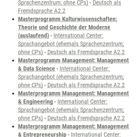
Sprachenzentrum; ohne CPs)
-
Deutsch als
Fremdsprache A2.2
Masterprogramm Kulturwissenschaften:
Theorie und Geschichte der Moderne
(auslaufend)
-
International Center:
Sprachangebot (ehemals Sprachenzentrum;
ohne CPs)
-
Deutsch als Fremdsprache A2.2
Masterprogramm Management: Management
& Data Science
-
International Center:
Sprachangebot (ehemals Sprachenzentrum;
ohne CPs)
-
Deutsch als Fremdsprache A2.2
Masterprogramm Management: Management
& Engineering
-
International Center:
Sprachangebot (ehemals Sprachenzentrum;
ohne CPs)
-
Deutsch als Fremdsprache A2.2
Masterprogramm Management: Management
& Entrepreneurship
-
International Center: