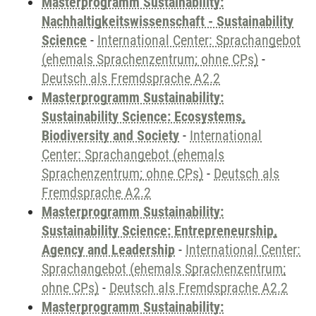
Masterprogramm Sustainability:
Nachhaltigkeitswissenschaft - Sustainability
Science
-
International Center: Sprachangebot
(ehemals Sprachenzentrum; ohne CPs)
-
Deutsch als Fremdsprache A2.2
Masterprogramm Sustainability:
Sustainability Science: Ecosystems,
Biodiversity and Society
-
International
Center: Sprachangebot (ehemals
Sprachenzentrum; ohne CPs)
-
Deutsch als
Fremdsprache A2.2
Masterprogramm Sustainability:
Sustainability Science: Entrepreneurship,
Agency and Leadership
-
International Center:
Sprachangebot (ehemals Sprachenzentrum;
ohne CPs)
-
Deutsch als Fremdsprache A2.2
Masterprogramm Sustainability: