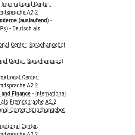
-
International Center:
emdsprache A2.2
oderne (auslaufend)
-
CPs)
-
Deutsch als
ional Center: Sprachangebot
2
onal Center: Sprachangebot
2
rnational Center:
emdsprache A2.2
 and Finance
-
International
 als Fremdsprache A2.2
ional Center: Sprachangebot
2
rnational Center:
emdsprache A2.2