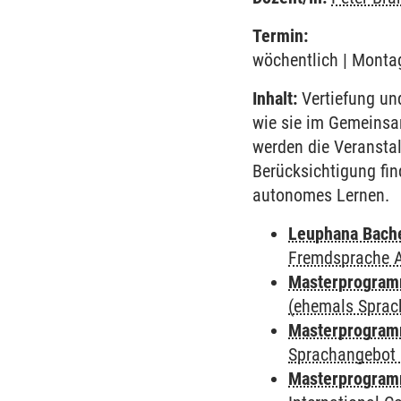
Termin:
wöchentlich | Montag
Inhalt:
Vertiefung un
wie sie im Gemeinsa
werden die Veransta
Berücksichtigung fin
autonomes Lernen.
Leuphana Bach
Fremdsprache 
Masterprogramm
(ehemals Sprac
Masterprogramm
Sprachangebot 
Masterprogramm