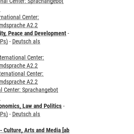
onal Center: Sprachangebot
2
rnational Center:
emdsprache A2.2
ity, Peace and Development
-
CPs)
-
Deutsch als
ternational Center:
emdsprache A2.2
ternational Center:
emdsprache A2.2
al Center: Sprachangebot
2
nomics, Law and Politics
-
CPs)
-
Deutsch als
 Culture, Arts and Media [ab