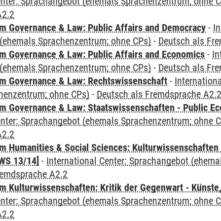
Center: Sprachangebot (ehemals Sprachenzentrum; ohne 
A2.2
 Governance & Law: Public Affairs and Democracy
-
In
(ehemals Sprachenzentrum; ohne CPs)
-
Deutsch als Fr
 Governance & Law: Public Affairs and Economics
-
In
(ehemals Sprachenzentrum; ohne CPs)
-
Deutsch als Fr
m Governance & Law: Rechtswissenschaft
-
Internation
henzentrum; ohne CPs)
-
Deutsch als Fremdsprache A2.
 Governance & Law: Staatswissenschaften - Public Eco
Center: Sprachangebot (ehemals Sprachenzentrum; ohne 
A2.2
 Humanities & Social Sciences: Kulturwissenschaften -
WS 13/14]
-
International Center: Sprachangebot (ehem
remdsprache A2.2
 Kulturwissenschaften: Kritik der Gegenwart - Künste,
Center: Sprachangebot (ehemals Sprachenzentrum; ohne 
A2.2