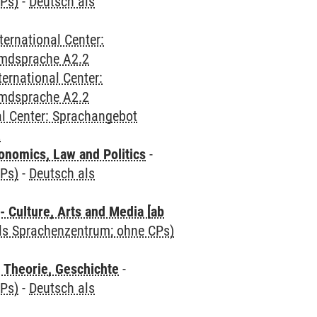
CPs)
-
Deutsch als
ternational Center:
emdsprache A2.2
ternational Center:
emdsprache A2.2
al Center: Sprachangebot
2
nomics, Law and Politics
-
CPs)
-
Deutsch als
 Culture, Arts and Media [ab
als Sprachenzentrum; ohne CPs)
 Theorie, Geschichte
-
CPs)
-
Deutsch als