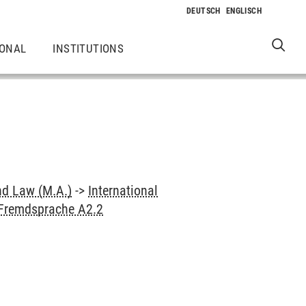
IONAL
INSTITUTIONS
nd Law (M.A.)
->
International
 Fremdsprache A2.2