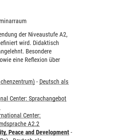
Seminarraum
endung der Niveaustufe A2,
iniert wird. Didaktisch
angelehnt. Besondere
owie eine Reflexion über
rachenzentrum)
-
Deutsch als
onal Center: Sprachangebot
2
rnational Center:
emdsprache A2.2
ity, Peace and Development
-