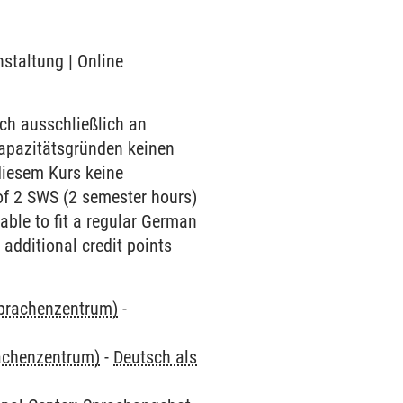
nstaltung | Online
ch ausschließlich an
Kapazitätsgründen keinen
diesem Kurs keine
of 2 SWS (2 semester hours)
ble to fit a regular German
 additional credit points
Sprachenzentrum)
-
rachenzentrum)
-
Deutsch als