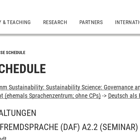
Y & TEACHING
RESEARCH
PARTNERS
INTERNAT
SE SCHEDULE
CHEDULE
m Sustainability: Sustainability Science: Governance a
ot (ehemals Sprachenzentrum; ohne CPs)
->
Deutsch als
ALTUNGEN
 FREMDSPRACHE (DAF) A2.2
(SEMINAR)
ndt