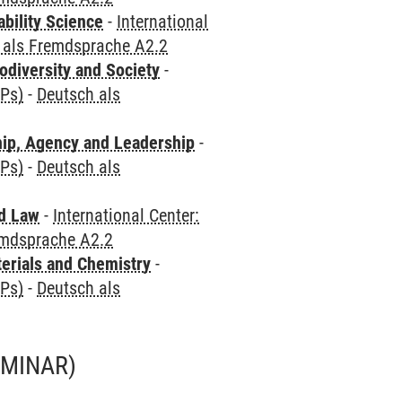
bility Science
-
International
 als Fremdsprache A2.2
odiversity and Society
-
CPs)
-
Deutsch als
hip, Agency and Leadership
-
CPs)
-
Deutsch als
nd Law
-
International Center:
emdsprache A2.2
terials and Chemistry
-
CPs)
-
Deutsch als
EMINAR)