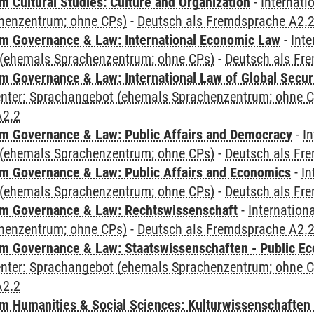
 Cultural Studies: Culture and Organization
-
Internati
henzentrum; ohne CPs)
-
Deutsch als Fremdsprache A2.
 Governance & Law: International Economic Law
-
Inte
(ehemals Sprachenzentrum; ohne CPs)
-
Deutsch als Fr
 Governance & Law: International Law of Global Secur
Center: Sprachangebot (ehemals Sprachenzentrum; ohne 
A2.2
 Governance & Law: Public Affairs and Democracy
-
In
(ehemals Sprachenzentrum; ohne CPs)
-
Deutsch als Fr
 Governance & Law: Public Affairs and Economics
-
In
(ehemals Sprachenzentrum; ohne CPs)
-
Deutsch als Fr
m Governance & Law: Rechtswissenschaft
-
Internation
henzentrum; ohne CPs)
-
Deutsch als Fremdsprache A2.
 Governance & Law: Staatswissenschaften - Public Eco
Center: Sprachangebot (ehemals Sprachenzentrum; ohne 
A2.2
 Humanities & Social Sciences: Kulturwissenschaften -