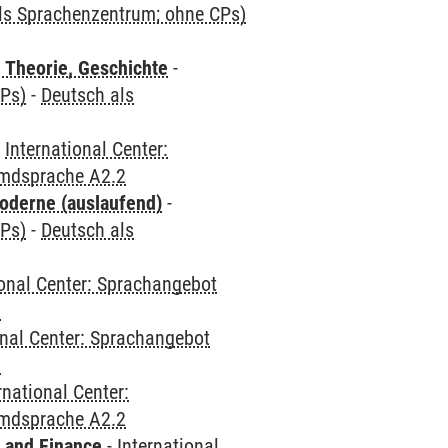
als Sprachenzentrum; ohne CPs)
 Theorie, Geschichte
-
CPs)
-
Deutsch als
-
International Center:
emdsprache A2.2
oderne (auslaufend)
-
CPs)
-
Deutsch als
ional Center: Sprachangebot
2
onal Center: Sprachangebot
2
rnational Center:
emdsprache A2.2
 and Finance
-
International