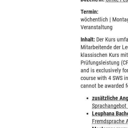
Termin:
wöchentlich | Montag
Veranstaltung
Inhalt:
Der Kurs umfa
Mitarbeitende der L
klassischen Kurs mit
Prüfungsleistung (C
and is exclusively f
course with 4 SWS in 
cannot be awarded fo
zusätzliche An
Sprachangebot 
Leuphana Bach
Fremdsprache 