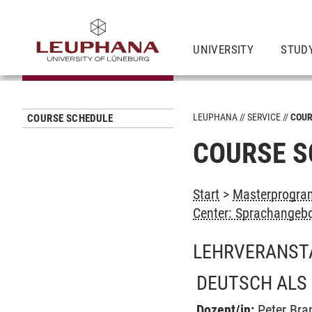
UNIVERSITY
STUD
LEUPHANA
SERVICE
COUR
COURSE SCHEDULE
COURSE S
Start
>
Masterprogram
Center: Sprachangeb
LEHRVERANST
DEUTSCH ALS
Dozent/in:
Peter Bra