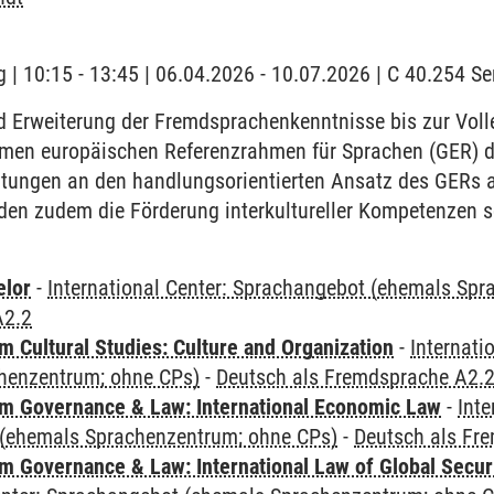
 | 10:15 - 13:45 | 06.04.2026 - 10.07.2026 | C 40.254 
d Erweiterung der Fremdsprachenkenntnisse bis zur Voll
men europäischen Referenzrahmen für Sprachen (GER) def
ltungen an den handlungsorientierten Ansatz des GERs 
den zudem die Förderung interkultureller Kompetenzen s
elor
-
International Center: Sprachangebot (ehemals Sp
A2.2
 Cultural Studies: Culture and Organization
-
Internati
henzentrum; ohne CPs)
-
Deutsch als Fremdsprache A2.
 Governance & Law: International Economic Law
-
Inte
(ehemals Sprachenzentrum; ohne CPs)
-
Deutsch als Fr
 Governance & Law: International Law of Global Secur