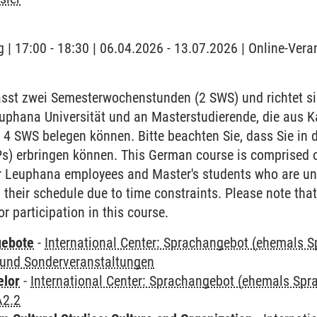
 | 17:00 - 18:30 | 06.04.2026 - 13.07.2026 | Online-Vera
sst zwei Semesterwochenstunden (2 SWS) und richtet si
euphana Universität und an Masterstudierende, die aus 
 4 SWS belegen können. Bitte beachten Sie, dass Sie in 
Ps) erbringen können. This German course is comprised 
or Leuphana employees and Master's students who are una
their schedule due to time constraints. Please note that
r participation in this course.
gebote
-
International Center: Sprachangebot (ehemals 
und Sonderveranstaltungen
elor
-
International Center: Sprachangebot (ehemals Sp
A2.2