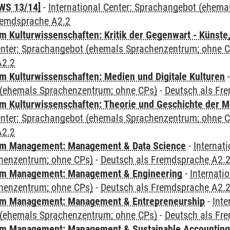
WS 13/14]
-
International Center: Sprachangebot (ehem
remdsprache A2.2
 Kulturwissenschaften: Kritik der Gegenwart - Künste,
Center: Sprachangebot (ehemals Sprachenzentrum; ohne 
A2.2
 Kulturwissenschaften: Medien und Digitale Kulturen
(ehemals Sprachenzentrum; ohne CPs)
-
Deutsch als Fr
 Kulturwissenschaften: Theorie und Geschichte der M
Center: Sprachangebot (ehemals Sprachenzentrum; ohne 
A2.2
m Management: Management & Data Science
-
Internat
henzentrum; ohne CPs)
-
Deutsch als Fremdsprache A2.
m Management: Management & Engineering
-
Internati
henzentrum; ohne CPs)
-
Deutsch als Fremdsprache A2.
m Management: Management & Entrepreneurship
-
Inte
(ehemals Sprachenzentrum; ohne CPs)
-
Deutsch als Fr
m Management: Management & Sustainable Accounting