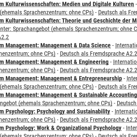
 Kulturwissenschaften: Medien und Digitale Kulturen
(ehemals Sprachenzentrum; ohne CPs)
-
Deutsch als Fr
 Kulturwissenschaften: Theorie und Geschichte der M
Center: Sprachangebot (ehemals Sprachenzentrum; ohne 
A2.2
m Management: Management & Data Science
-
Internat
henzentrum; ohne CPs)
-
Deutsch als Fremdsprache A2.
m Management: Management & Engineering
-
Internati
henzentrum; ohne CPs)
-
Deutsch als Fremdsprache A2.
m Management: Management & Entrepreneurship
-
Inte
(ehemals Sprachenzentrum; ohne CPs)
-
Deutsch als Fr
m Management: Management & Sustainable Accounting
angebot (ehemals Sprachenzentrum; ohne CPs)
-
Deutsch
 Psychology: Psychology and Sustainability
-
Internat
henzentrum; ohne CPs)
-
Deutsch als Fremdsprache A2.
 Psychology: Work & Organizational Psychology
-
Inte
(ehemals Sprachenzentrum; ohne CPs)
-
Deutsch als Fr