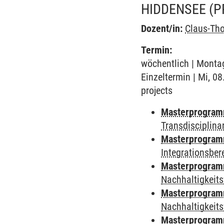
HIDDENSEE
(P
Dozent/in:
Claus-Th
Termin:
wöchentlich | Montag
Einzeltermin | Mi, 08
projects
Masterprogramm
Transdisciplina
Masterprogramm 
Integrationsber
Masterprogramm 
Nachhaltigkeits
Masterprogramm
Nachhaltigkeits
Masterprogramm