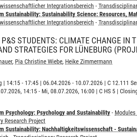
wissenschaftlicher Integrationsbereich
-
Transdisciplina
Sustainability: Sustainability Science: Resources, Ma
wissenschaftlicher Integrationsbereich
-
Transdisciplina
 P&S STUDENTS: CLIMATE CHANGE IN T
AND STRATEGIES FOR LÜNEBURG
(PROJ
hauer
,
Pia Christine Wiebe
,
Heike Zimmermann
 | 14:15 - 17:45 | 06.04.2026 - 10.07.2026 | C 12.111 
.07.2026, 14:15 - Mi, 08.07.2026, 16:00 | C HS 5 | Closin
 Psychology: Psychology and Sustainability
-
Modules 
ry Research Project
Sustainability: Nachhaltigkeitswissenschaft - Sustaina