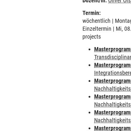
Dozent/in:
Oliver Ol
Termin:
wöchentlich | Montag
Einzeltermin | Mi, 08
projects
Masterprogramm
Transdisciplina
Masterprogramm 
Integrationsber
Masterprogramm 
Nachhaltigkeits
Masterprogramm
Nachhaltigkeits
Masterprogramm
Nachhaltigkeits
Masterprogramm 