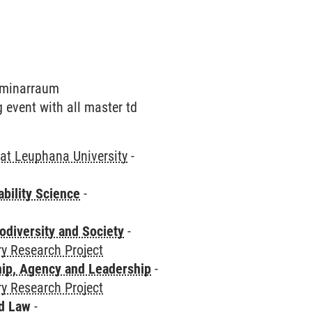
Seminarraum
g event with all master td
at Leuphana University
-
bility Science
-
odiversity and Society
-
ry Research Project
hip, Agency and Leadership
-
ry Research Project
nd Law
-