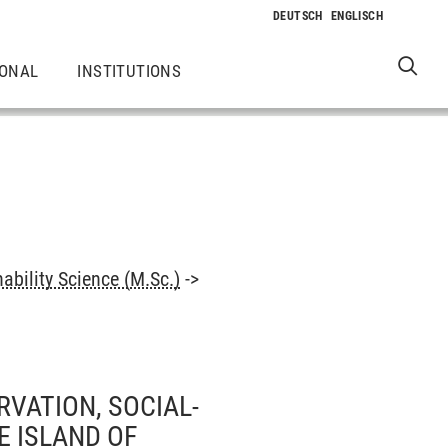
IONAL
INSTITUTIONS
ability Science (M.Sc.)
->
VATION, SOCIAL-
 ISLAND OF