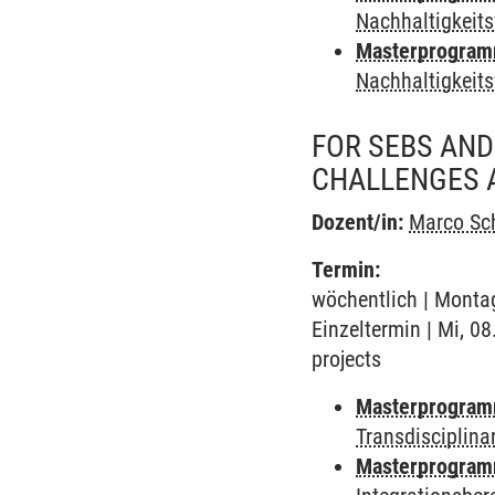
Nachhaltigkeits
Masterprogramm 
Nachhaltigkeits
FOR SEBS AND
CHALLENGES 
Dozent/in:
Marco Sc
Termin:
wöchentlich | Montag
Einzeltermin | Mi, 08
projects
Masterprogramm
Transdisciplina
Masterprogramm 