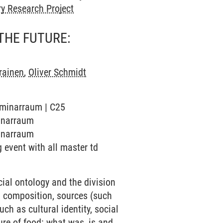
ry Research Project
THE FUTURE:
rainen
,
Oliver Schmidt
Seminarraum | C25
minarraum
minarraum
g event with all master td
al ontology and the division
, composition, sources (such
uch as cultural identity, social
ure of food: what was, is and