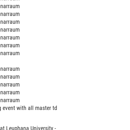
minarraum
minarraum
minarraum
minarraum
minarraum
minarraum
minarraum
minarraum
minarraum
minarraum
minarraum
minarraum
g event with all master td
at Leuphana University
-