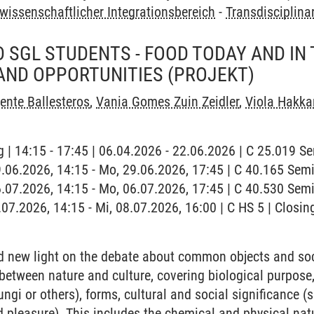
wissenschaftlicher Integrationsbereich
-
Transdisciplina
 SGL STUDENTS - FOOD TODAY AND IN 
AND OPPORTUNITIES
(PROJEKT)
ente Ballesteros
,
Vania Gomes Zuin Zeidler
,
Viola Hakka
 | 14:15 - 17:45 | 06.04.2026 - 22.06.2026 | C 25.019 
9.06.2026, 14:15 - Mo, 29.06.2026, 17:45 | C 40.165 Se
6.07.2026, 14:15 - Mo, 06.07.2026, 17:45 | C 40.530 Se
.07.2026, 14:15 - Mi, 08.07.2026, 16:00 | C HS 5 | Closin
 new light on the debate about common objects and soci
between nature and culture, covering biological purpose
ungi or others), forms, cultural and social significance (s
 pleasure). This includes the chemical and physical nat