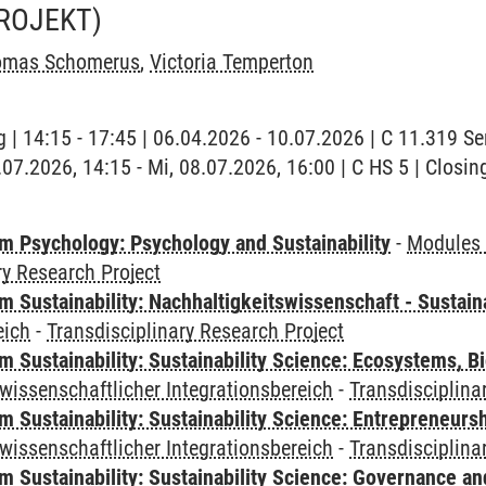
ROJEKT)
omas Schomerus
,
Victoria Temperton
 | 14:15 - 17:45 | 06.04.2026 - 10.07.2026 | C 11.319 
.07.2026, 14:15 - Mi, 08.07.2026, 16:00 | C HS 5 | Closin
 Psychology: Psychology and Sustainability
-
Modules 
ry Research Project
Sustainability: Nachhaltigkeitswissenschaft - Sustaina
eich
-
Transdisciplinary Research Project
Sustainability: Sustainability Science: Ecosystems, Bi
wissenschaftlicher Integrationsbereich
-
Transdisciplina
 Sustainability: Sustainability Science: Entrepreneurs
wissenschaftlicher Integrationsbereich
-
Transdisciplina
 Sustainability: Sustainability Science: Governance a