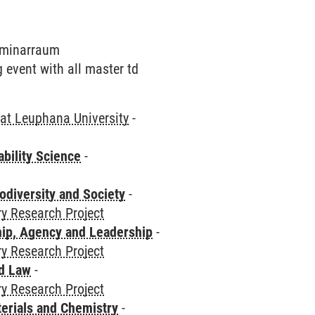
Seminarraum
g event with all master td
at Leuphana University
-
bility Science
-
odiversity and Society
-
ry Research Project
hip, Agency and Leadership
-
ry Research Project
nd Law
-
ry Research Project
terials and Chemistry
-