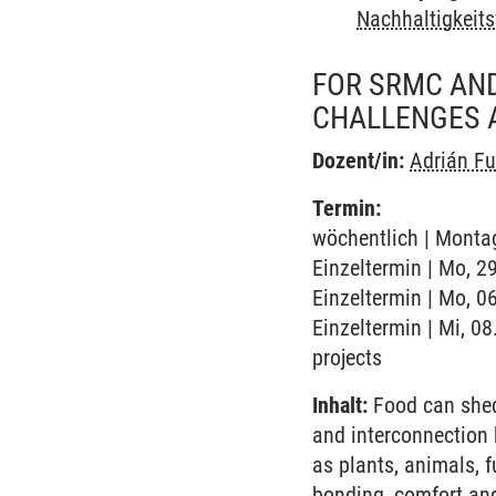
Nachhaltigkeits
FOR SRMC AND
CHALLENGES 
Dozent/in:
Adrián Fu
Termin:
wöchentlich | Montag
Einzeltermin | Mo, 2
Einzeltermin | Mo, 0
Einzeltermin | Mi, 08
projects
Inhalt:
Food can shed
and interconnection 
as plants, animals, f
bonding, comfort and