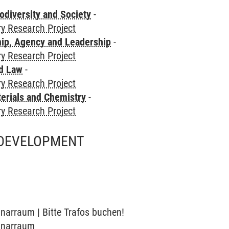
odiversity and Society
-
ry Research Project
hip, Agency and Leadership
-
ry Research Project
nd Law
-
ry Research Project
terials and Chemistry
-
ry Research Project
 DEVELOPMENT
inarraum | Bitte Trafos buchen!
minarraum