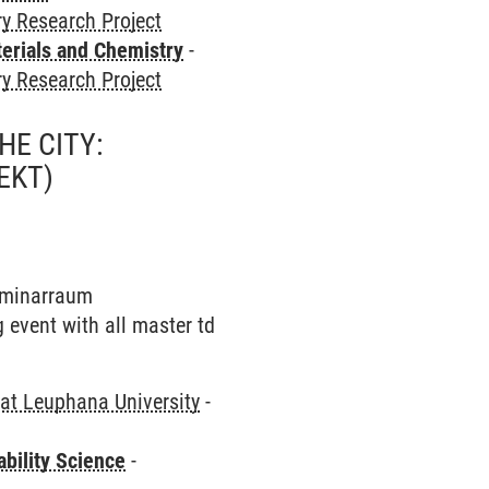
ry Research Project
terials and Chemistry
-
ry Research Project
HE CITY:
EKT)
Seminarraum
g event with all master td
at Leuphana University
-
bility Science
-