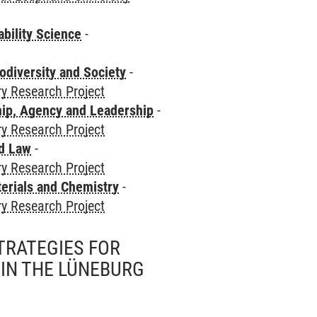
bility Science
-
odiversity and Society
-
ry Research Project
hip, Agency and Leadership
-
ry Research Project
nd Law
-
ry Research Project
terials and Chemistry
-
ry Research Project
TRATEGIES FOR
IN THE LÜNEBURG