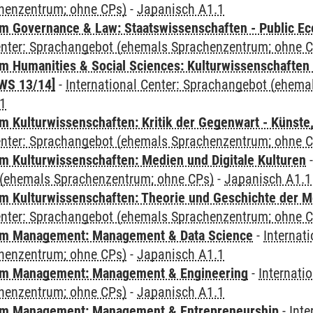
henzentrum; ohne CPs)
-
Japanisch A1.1
 Governance & Law: Staatswissenschaften - Public Eco
Center: Sprachangebot (ehemals Sprachenzentrum; ohne 
 Humanities & Social Sciences: Kulturwissenschaften -
WS 13/14]
-
International Center: Sprachangebot (ehem
.1
 Kulturwissenschaften: Kritik der Gegenwart - Künste,
Center: Sprachangebot (ehemals Sprachenzentrum; ohne 
 Kulturwissenschaften: Medien und Digitale Kulturen
(ehemals Sprachenzentrum; ohne CPs)
-
Japanisch A1.1
 Kulturwissenschaften: Theorie und Geschichte der M
Center: Sprachangebot (ehemals Sprachenzentrum; ohne 
m Management: Management & Data Science
-
Internat
henzentrum; ohne CPs)
-
Japanisch A1.1
m Management: Management & Engineering
-
Internati
henzentrum; ohne CPs)
-
Japanisch A1.1
m Management: Management & Entrepreneurship
-
Inte