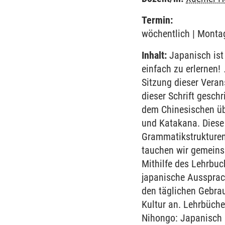
Termin:
wöchentlich | Montag
Inhalt:
Japanisch ist 
einfach zu erlerne
Sitzung dieser Veran
dieser Schrift gesch
dem Chinesischen üb
und Katakana. Diese 
Grammatikstrukturen
tauchen wir gemeinsa
Mithilfe des Lehrbu
japanische Aussprac
den täglichen Gebra
Kultur an. Lehrbüch
Nihongo: Japanisch 