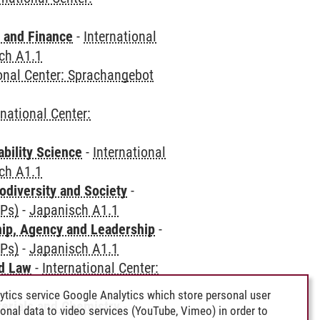
 and Finance
-
International
ch A1.1
ional Center: Sprachangebot
rnational Center:
bility Science
-
International
ch A1.1
odiversity and Society
-
CPs)
-
Japanisch A1.1
hip, Agency and Leadership
-
CPs)
-
Japanisch A1.1
nd Law
-
International Center:
ytics service Google Analytics which store personal user
terials and Chemistry
-
rsonal data to video services (YouTube, Vimeo) in order to