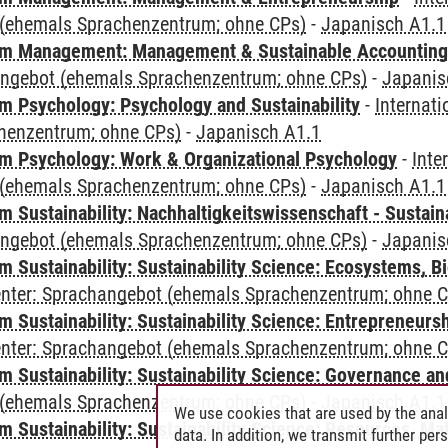
(ehemals Sprachenzentrum; ohne CPs)
-
Japanisch A1.1
m Management: Management & Sustainable Accounting
angebot (ehemals Sprachenzentrum; ohne CPs)
-
Japanis
 Psychology: Psychology and Sustainability
-
Internat
henzentrum; ohne CPs)
-
Japanisch A1.1
 Psychology: Work & Organizational Psychology
-
Inte
(ehemals Sprachenzentrum; ohne CPs)
-
Japanisch A1.1
Sustainability: Nachhaltigkeitswissenschaft - Sustaina
angebot (ehemals Sprachenzentrum; ohne CPs)
-
Japanis
Sustainability: Sustainability Science: Ecosystems, Bi
Center: Sprachangebot (ehemals Sprachenzentrum; ohne 
 Sustainability: Sustainability Science: Entrepreneurs
Center: Sprachangebot (ehemals Sprachenzentrum; ohne 
 Sustainability: Sustainability Science: Governance a
(ehemals Sprachenzentrum; ohne CPs)
-
Japanisch A1.1
We use cookies that are used by the anal
Sustainability: Sustainability Science: Resources, Ma
data. In addition, we transmit further pe