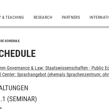
Y & TEACHING
RESEARCH
PARTNERS
INTERNAT
SE SCHEDULE
CHEDULE
m Governance & Law: Staatswissenschaften - Public Ec
al Center: Sprachangebot (ehemals Sprachenzentrum; oh
ALTUNGEN
.1
(SEMINAR)
e