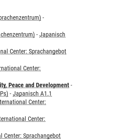
Sprachenzentrum)
-
rachenzentrum)
-
Japanisch
onal Center: Sprachangebot
rnational Center:
ity, Peace and Development
-
CPs)
-
Japanisch A1.1
ternational Center:
ternational Center:
al Center: Sprachangebot