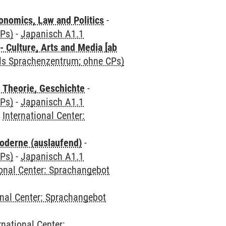
nomics, Law and Politics
-
CPs)
-
Japanisch A1.1
 Culture, Arts and Media [ab
als Sprachenzentrum; ohne CPs)
 Theorie, Geschichte
-
CPs)
-
Japanisch A1.1
-
International Center:
oderne (auslaufend)
-
CPs)
-
Japanisch A1.1
ional Center: Sprachangebot
onal Center: Sprachangebot
rnational Center: