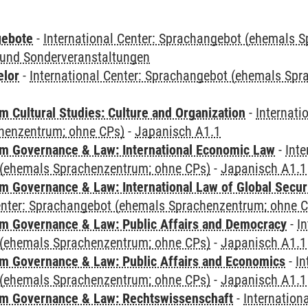
gebote
-
International Center: Sprachangebot (ehemals 
und Sonderveranstaltungen
elor
-
International Center: Sprachangebot (ehemals Sp
 Cultural Studies: Culture and Organization
-
Internati
henzentrum; ohne CPs)
-
Japanisch A1.1
 Governance & Law: International Economic Law
-
Inte
(ehemals Sprachenzentrum; ohne CPs)
-
Japanisch A1.1
 Governance & Law: International Law of Global Secur
Center: Sprachangebot (ehemals Sprachenzentrum; ohne 
 Governance & Law: Public Affairs and Democracy
-
In
(ehemals Sprachenzentrum; ohne CPs)
-
Japanisch A1.1
 Governance & Law: Public Affairs and Economics
-
In
(ehemals Sprachenzentrum; ohne CPs)
-
Japanisch A1.1
m Governance & Law: Rechtswissenschaft
-
Internation