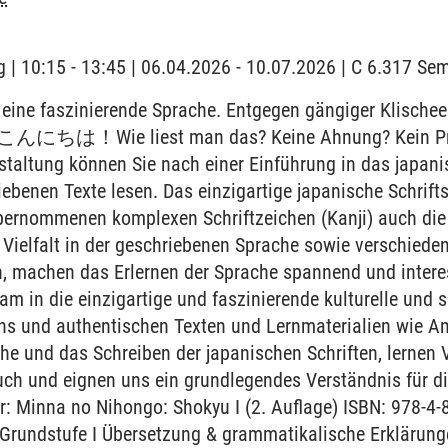
 | 10:15 - 13:45 | 06.04.2026 - 10.07.2026 | C 6.317 S
eine faszinierende Sprache. Entgegen gängiger Klischees 
n! こんにちは！Wie liest man das? Keine Ahnung? Kein Pro
staltung können Sie nach einer Einführung in das japanis
riebenen Texte lesen. Das einzigartige japanische Schri
ernommenen komplexen Schriftzeichen (Kanji) auch die 
Vielfalt in der geschriebenen Sprache sowie verschieden
, machen das Erlernen der Sprache spannend und interes
m in die einzigartige und faszinierende kulturelle und 
chs und authentischen Texten und Lernmaterialien wie A
he und das Schreiben der japanischen Schriften, lernen
uch und eignen uns ein grundlegendes Verständnis für d
er: Minna no Nihongo: Shokyu I (2. Auflage) ISBN: 978-
Grundstufe I Übersetzung & grammatikalische Erklärung