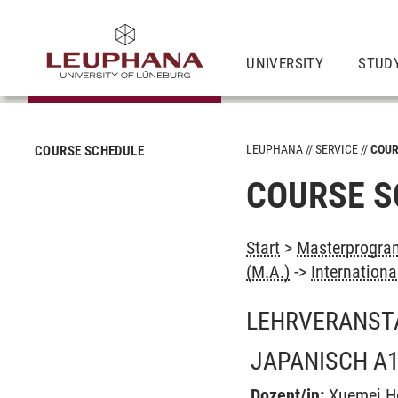
UNIVERSITY
STUD
LEUPHANA
SERVICE
COUR
COURSE SCHEDULE
COURSE S
Start
>
Masterprogram
(M.A.)
->
Internation
LEHRVERANST
JAPANISCH A1
Dozent/in:
Xuemei H