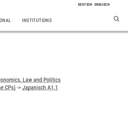
IONAL
INSTITUTIONS
onomics, Law and Politics
ne CPs)
->
Japanisch A1.1