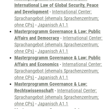
International Law of Global Security, Peace
and Development
-
International Center:
Sprachangebot (ehemals Sprachenzentrum;
ohne CPs)
-
Japanisch A1.1
Masterprogramm Governance & Law: Public
Affairs and Democracy
-
International Center:
Sprachangebot (ehemals Sprachenzentrum;
ohne CPs)
-
Japanisch A1.1
Masterprogramm Governance & Law: Public
Affairs and Economics
-
International Center:
Sprachangebot (ehemals Sprachenzentrum;
ohne CPs)
-
Japanisch A1.1
Masterprogramm Governance & Law:
Rechtswissenschaft
-
International Center:
Sprachangebot (ehemals Sprachenzentrum;
ohne CPs)
-
Japanisch A1.1