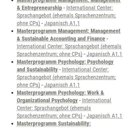
Masterprogramm Management: Management
& Entrepreneurship
-
International Center:
Sprachangebot (ehemals Sprachenzentrum;
ohne CPs)
-
Japanisch A1.1
Masterprogramm Management: Management
& Sustainable Accounting and Finance
-
International Center: Sprachangebot (ehemals
Sprachenzentrum; ohne CPs)
-
Japanisch A1.1
Masterprogramm Psychology: Psychology
and Sustainability
-
International Center:
Sprachangebot (ehemals Sprachenzentrum;
ohne CPs)
-
Japanisch A1.1
Masterprogramm Psychology: Work &
Organizational Psychology
-
International
Center: Sprachangebot (ehemals
Sprachenzentrum; ohne CPs)
-
Japanisch A1.1
Masterprogramm Sustainability: