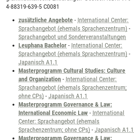
4-88319-639-5 C0081
zusätzliche Angebote
-
International Center:
Sprachangebot (ehemals Sprachenzentrum)
-
Sprachangebot und Sonderveranstaltungen
Leuphana Bachelor
-
International Center:
Sprachangebot (ehemals Sprachenzentrum)
-
Japanisch A1.1
Masterprogramm Cultural Studies: Culture
and Organization
-
International Center:
Sprachangebot (ehemals Sprachenzentrum;
ohne CPs)
-
Japanisch A1.1
Masterprogramm Governance & Law:
International Economic Law
-
International
Center: Sprachangebot (ehemals
Sprachenzentrum; ohne CPs)
-
Japanisch A1.1
Masterprogramm Governance & Law: