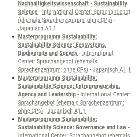
Nachhaltigkeitswissenschaft - Sustainability
Science
-
International Center: Sprachangebot
(ehemals Sprachenzentrum; ohne CPs)
-
Japanisch A1.1
Masterprogramm Sustainability:
Sustainability Science: Ecosystems,
Biodiversity and Society
-
International
Center: Sprachangebot (ehemals
Sprachenzentrum; ohne CPs)
-
Japanisch A1.1
Masterprogramm Sustainability:
Sustainability Science: Entrepreneurship,
Agency and Leadership
-
International Center:
Sprachangebot (ehemals Sprachenzentrum;
ohne CPs)
-
Japanisch A1.1
Masterprogramm Sustainability:
Sustainability Science: Governance and Law
-
International Center: Sprachangebot (ehemals