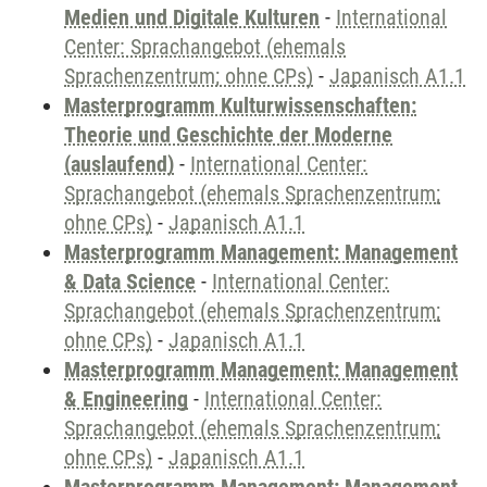
Medien und Digitale Kulturen
-
International
Center: Sprachangebot (ehemals
Sprachenzentrum; ohne CPs)
-
Japanisch A1.1
Masterprogramm Kulturwissenschaften:
Theorie und Geschichte der Moderne
(auslaufend)
-
International Center:
Sprachangebot (ehemals Sprachenzentrum;
ohne CPs)
-
Japanisch A1.1
Masterprogramm Management: Management
& Data Science
-
International Center:
Sprachangebot (ehemals Sprachenzentrum;
ohne CPs)
-
Japanisch A1.1
Masterprogramm Management: Management
& Engineering
-
International Center:
Sprachangebot (ehemals Sprachenzentrum;
ohne CPs)
-
Japanisch A1.1