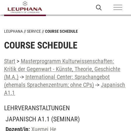
LEUPHANA
SERVICE
COURSE SCHEDULE
COURSE SCHEDULE
Start
>
Masterprogramm Kulturwissenschaften:
Kritik der Gegenwart - Künste, Theorie, Geschichte
(M.A.)
->
International Center: Sprachangebot
(ehemals Sprachenzentrum; ohne CPs)
->
Japanisch
A1.1
LEHRVERANSTALTUNGEN
JAPANISCH A1.1
(SEMINAR)
Dozent/in:
Xuemei He