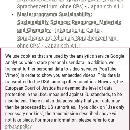
Sprachenzentrum; ohne CPs)
-
Japanisch A1.1
Masterprogramm Sustainability:
Sustainability Science: Resources, Materials
and Chemistry
-
International Center:
Sprachangebot (ehemals Sprachenzentrum;
ohne CPs)
-
Japanisch A1.1
We use cookies that are used by the analytics service Google
Analytics which store personal user data. In addition, we
transmit further personal data to video services (YouTube,
Andreea Tribel
/
30.06.2024
Vimeo) in order to show you embedded videos. This data is
transmitted to the USA, among other countries. However, the
European Court of Justice has deemed the level of data
protection in the USA, measured against EU standards, to be
CONTACT
insufficient. There is also the possibility that your data may
LEUPHANA AS EMPLOYER
then be processed by US authorities. If you click on "Use only
INTRANET
necessary cookies", the transmission described above will
not take place. For more information, please refer to our
SITE NOTICE
privacy policy
.
PRIVACY POLICY