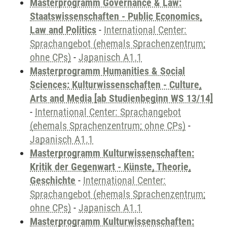
Masterprogramm Governance & Law:
Staatswissenschaften - Public Economics,
Law and Politics
-
International Center:
Sprachangebot (ehemals Sprachenzentrum;
ohne CPs)
-
Japanisch A1.1
Masterprogramm Humanities & Social
Sciences: Kulturwissenschaften - Culture,
Arts and Media [ab Studienbeginn WS 13/14]
-
International Center: Sprachangebot
(ehemals Sprachenzentrum; ohne CPs)
-
Japanisch A1.1
Masterprogramm Kulturwissenschaften:
Kritik der Gegenwart - Künste, Theorie,
Geschichte
-
International Center:
Sprachangebot (ehemals Sprachenzentrum;
ohne CPs)
-
Japanisch A1.1
Masterprogramm Kulturwissenschaften: