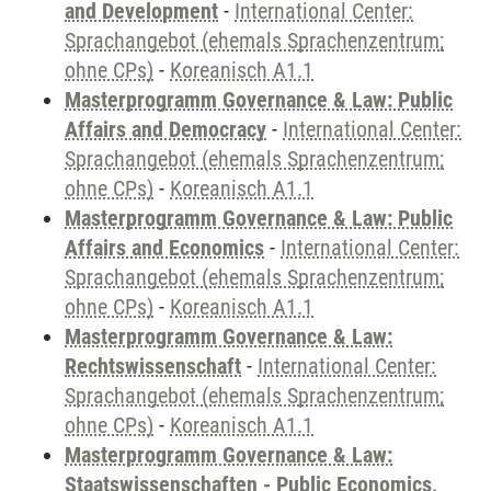
and Development
-
International Center:
Sprachangebot (ehemals Sprachenzentrum;
ohne CPs)
-
Koreanisch A1.1
Masterprogramm Governance & Law: Public
Affairs and Democracy
-
International Center:
Sprachangebot (ehemals Sprachenzentrum;
ohne CPs)
-
Koreanisch A1.1
Masterprogramm Governance & Law: Public
Affairs and Economics
-
International Center:
Sprachangebot (ehemals Sprachenzentrum;
ohne CPs)
-
Koreanisch A1.1
Masterprogramm Governance & Law:
Rechtswissenschaft
-
International Center:
Sprachangebot (ehemals Sprachenzentrum;
ohne CPs)
-
Koreanisch A1.1
Masterprogramm Governance & Law:
Staatswissenschaften - Public Economics,