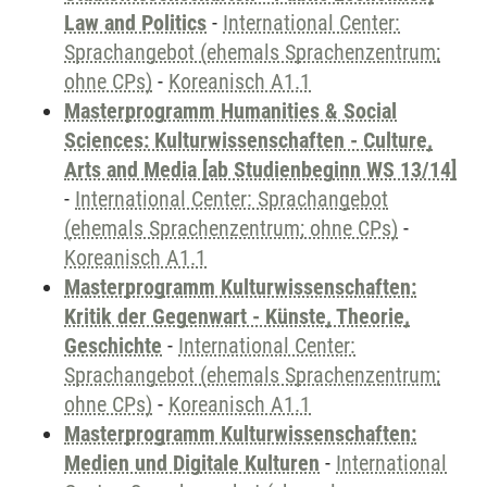
Law and Politics
-
International Center:
Sprachangebot (ehemals Sprachenzentrum;
ohne CPs)
-
Koreanisch A1.1
Masterprogramm Humanities & Social
Sciences: Kulturwissenschaften - Culture,
Arts and Media [ab Studienbeginn WS 13/14]
-
International Center: Sprachangebot
(ehemals Sprachenzentrum; ohne CPs)
-
Koreanisch A1.1
Masterprogramm Kulturwissenschaften:
Kritik der Gegenwart - Künste, Theorie,
Geschichte
-
International Center:
Sprachangebot (ehemals Sprachenzentrum;
ohne CPs)
-
Koreanisch A1.1
Masterprogramm Kulturwissenschaften:
Medien und Digitale Kulturen
-
International