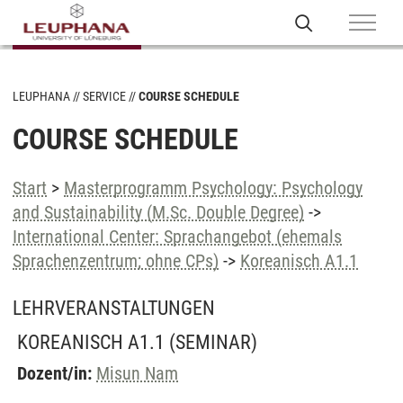
LEUPHANA
SERVICE
COURSE SCHEDULE
COURSE SCHEDULE
Start
>
Masterprogramm Psychology: Psychology
and Sustainability (M.Sc. Double Degree)
->
International Center: Sprachangebot (ehemals
Sprachenzentrum; ohne CPs)
->
Koreanisch A1.1
LEHRVERANSTALTUNGEN
KOREANISCH A1.1
(SEMINAR)
Dozent/in:
Misun Nam