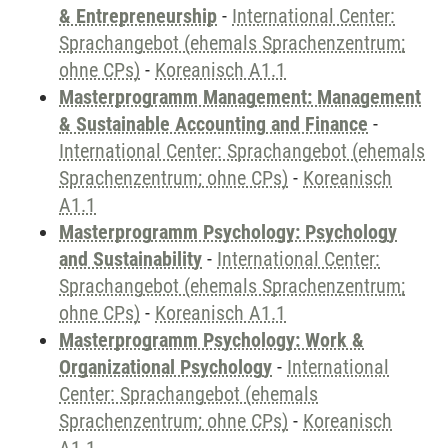
& Entrepreneurship
-
International Center:
Sprachangebot (ehemals Sprachenzentrum;
ohne CPs)
-
Koreanisch A1.1
Masterprogramm Management: Management
& Sustainable Accounting and Finance
-
International Center: Sprachangebot (ehemals
Sprachenzentrum; ohne CPs)
-
Koreanisch
A1.1
Masterprogramm Psychology: Psychology
and Sustainability
-
International Center:
Sprachangebot (ehemals Sprachenzentrum;
ohne CPs)
-
Koreanisch A1.1
Masterprogramm Psychology: Work &
Organizational Psychology
-
International
Center: Sprachangebot (ehemals
Sprachenzentrum; ohne CPs)
-
Koreanisch