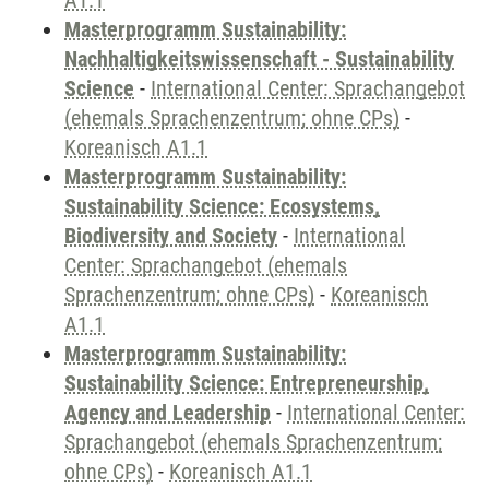
A1.1
Masterprogramm Sustainability:
Nachhaltigkeitswissenschaft - Sustainability
Science
-
International Center: Sprachangebot
(ehemals Sprachenzentrum; ohne CPs)
-
Koreanisch A1.1
Masterprogramm Sustainability:
Sustainability Science: Ecosystems,
Biodiversity and Society
-
International
Center: Sprachangebot (ehemals
Sprachenzentrum; ohne CPs)
-
Koreanisch
A1.1
Masterprogramm Sustainability:
Sustainability Science: Entrepreneurship,
Agency and Leadership
-
International Center:
Sprachangebot (ehemals Sprachenzentrum;
ohne CPs)
-
Koreanisch A1.1