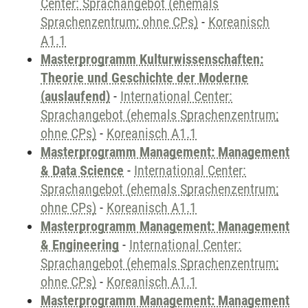
Center: Sprachangebot (ehemals
Sprachenzentrum; ohne CPs)
-
Koreanisch
A1.1
Masterprogramm Kulturwissenschaften:
Theorie und Geschichte der Moderne
(auslaufend)
-
International Center:
Sprachangebot (ehemals Sprachenzentrum;
ohne CPs)
-
Koreanisch A1.1
Masterprogramm Management: Management
& Data Science
-
International Center:
Sprachangebot (ehemals Sprachenzentrum;
ohne CPs)
-
Koreanisch A1.1
Masterprogramm Management: Management
& Engineering
-
International Center:
Sprachangebot (ehemals Sprachenzentrum;
ohne CPs)
-
Koreanisch A1.1
Masterprogramm Management: Management