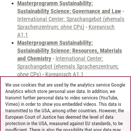
Masterprogramm Sustainability:
Sustainability Science: Governance and Law
-
International Center: Sprachangebot (ehemals
Sprachenzentrum; ohne CPs)
-
Koreanisch
A1.1
Masterprogramm Sustainability:
Sustainability Science: Resources, Materials
and Chemistry
-
International Center:
Sprachangebot (ehemals Sprachenzentrum;
ohne CPs)
-
Koreanisch A1.1
We use cookies that are used by the analytics service Google
Analytics which store personal user data. In addition, we
transmit further personal data to video services (YouTube,
Andreea Tribel
/
30.06.2024
Vimeo) in order to show you embedded videos. This data is
transmitted to the USA, among other countries. However, the
European Court of Justice has deemed the level of data
protection in the USA, measured against EU standards, to be
CONTACT
insufficient. There is also the possibility that your data may