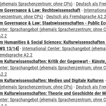
(ehemals Sprachenzentrum; ohne CPs)
-
Deutsch als Fr
m Governance & Law: Rechtswissenschaft
-
Internation
henzentrum; ohne CPs)
-
Deutsch als Fremdsprache A2.
 Governance & Law: Staatswissenschaften - Public Eco
Center: Sprachangebot (ehemals Sprachenzentrum; ohne 
A2.2
 Humanities & Social Sciences: Kulturwissenschaften -
WS 13/14]
-
International Center: Sprachangebot (ehem
remdsprache A2.2
 Kulturwissenschaften: Kritik der Gegenwart - Künste,
Center: Sprachangebot (ehemals Sprachenzentrum; ohne 
A2.2
 Kulturwissenschaften: Medien und Digitale Kulturen
(ehemals Sprachenzentrum; ohne CPs)
-
Deutsch als Fr
 Kulturwissenschaften: Theorie und Geschichte der M
Center: Sprachangebot (ehemals Sprachenzentrum; ohne 