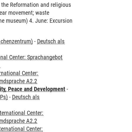
 the Reformation and religious
clear movement; waste
the museum) 4. June: Excursion
rachenzentrum)
-
Deutsch als
onal Center: Sprachangebot
2
rnational Center:
emdsprache A2.2
ity, Peace and Development
-
CPs)
-
Deutsch als
ternational Center:
emdsprache A2.2
ternational Center: