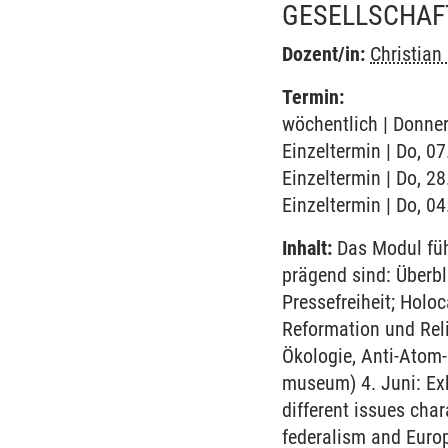
GESELLSCHAF
Dozent/in:
Christian
Termin:
wöchentlich | Donner
Einzeltermin | Do, 0
Einzeltermin | Do, 2
Einzeltermin | Do, 04
Inhalt:
Das Modul führ
prägend sind: Überbl
Pressefreiheit; Holo
Reformation und Rel
Ökologie, Anti-Atom
museum) 4. Juni: Exk
different issues cha
federalism and Europ