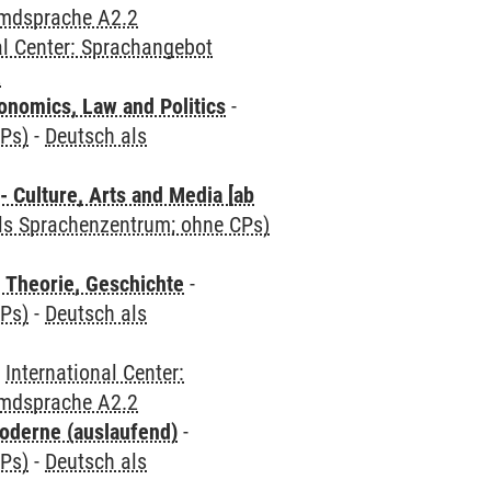
emdsprache A2.2
al Center: Sprachangebot
2
nomics, Law and Politics
-
CPs)
-
Deutsch als
 Culture, Arts and Media [ab
als Sprachenzentrum; ohne CPs)
 Theorie, Geschichte
-
CPs)
-
Deutsch als
-
International Center:
emdsprache A2.2
oderne (auslaufend)
-
CPs)
-
Deutsch als