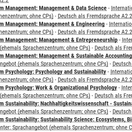
A2.2
m Management: Management & Data Science
-
Internat
henzentrum; ohne CPs)
-
Deutsch als Fremdsprache A2.
m Management: Management & Engineering
-
Internati
henzentrum; ohne CPs)
-
Deutsch als Fremdsprache A2.
m Management: Management & Entrepreneurship
-
Inte
(ehemals Sprachenzentrum; ohne CPs)
-
Deutsch als Fr
m Management: Management & Sustainable Accounting
angebot (ehemals Sprachenzentrum; ohne CPs)
-
Deutsch
 Psychology: Psychology and Sustainability
-
Internat
henzentrum; ohne CPs)
-
Deutsch als Fremdsprache A2.
 Psychology: Work & Organizational Psychology
-
Inte
(ehemals Sprachenzentrum; ohne CPs)
-
Deutsch als Fr
Sustainability: Nachhaltigkeitswissenschaft - Sustaina
angebot (ehemals Sprachenzentrum; ohne CPs)
-
Deutsch
Sustainability: Sustainability Science: Ecosystems, Bi
Center: Sprachangebot (ehemals Sprachenzentrum; ohne 