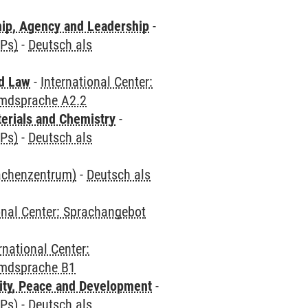
hip, Agency and Leadership
-
CPs)
-
Deutsch als
nd Law
-
International Center:
emdsprache A2.2
terials and Chemistry
-
CPs)
-
Deutsch als
rachenzentrum)
-
Deutsch als
onal Center: Sprachangebot
rnational Center:
emdsprache B1
ity, Peace and Development
-
CPs)
-
Deutsch als