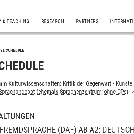
Y & TEACHING
RESEARCH
PARTNERS
INTERNAT
SE SCHEDULE
CHEDULE
m Kulturwissenschaften: Kritik der Gegenwart - Künste, 
: Sprachangebot (ehemals Sprachenzentrum; ohne CPs)
-
ALTUNGEN
FREMDSPRACHE (DAF) AB A2: DEUTSC