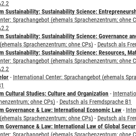
A2.2
 Sustainability: Sustainability Science: Entrepreneurs
Center: Sprachangebot (ehemals Sprachenzentrum; ohne 
A2.2
 Sustainability: Sustainability Science: Governance a
(ehemals Sprachenzentrum; ohne CPs)
-
Deutsch als Fr
Sustainability: Sustainability Science: Resources, Ma
Center: Sprachangebot (ehemals Sprachenzentrum; ohne 
A2.2
elor
-
International Center: Sprachangebot (ehemals Sp
B1
 Cultural Studies: Culture and Organization
-
Internati
henzentrum; ohne CPs)
-
Deutsch als Fremdsprache B1
 Governance & Law: International Economic Law
-
Inte
(ehemals Sprachenzentrum; ohne CPs)
-
Deutsch als Fr
 Governance & Law: International Law of Global Secur
Center: Sprachangebot (ehemals Sprachenzentrum; ohne 