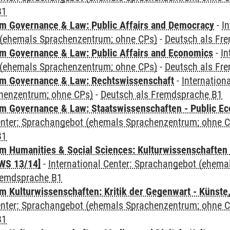
B1
 Governance & Law: Public Affairs and Democracy
-
In
(ehemals Sprachenzentrum; ohne CPs)
-
Deutsch als Fr
 Governance & Law: Public Affairs and Economics
-
In
(ehemals Sprachenzentrum; ohne CPs)
-
Deutsch als Fr
m Governance & Law: Rechtswissenschaft
-
Internation
henzentrum; ohne CPs)
-
Deutsch als Fremdsprache B1
 Governance & Law: Staatswissenschaften - Public Eco
Center: Sprachangebot (ehemals Sprachenzentrum; ohne 
B1
 Humanities & Social Sciences: Kulturwissenschaften -
WS 13/14]
-
International Center: Sprachangebot (ehem
remdsprache B1
 Kulturwissenschaften: Kritik der Gegenwart - Künste,
Center: Sprachangebot (ehemals Sprachenzentrum; ohne 
B1