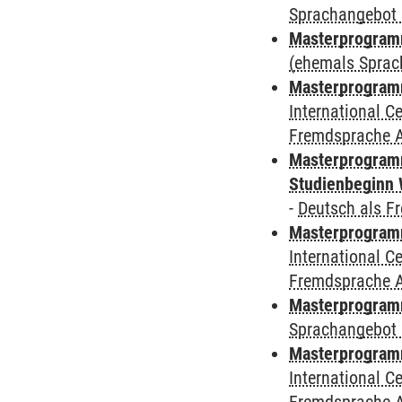
Sprachangebot 
Masterprogram
(ehemals Sprac
Masterprogramm
International 
Fremdsprache 
Masterprogramm
Studienbeginn 
-
Deutsch als F
Masterprogramm
International 
Fremdsprache 
Masterprogramm
Sprachangebot 
Masterprogramm
International 