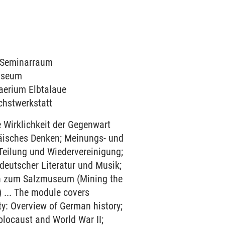
1 Seminarraum
museum
haerium Elbtalaue
ichstwerkstatt
e Wirklichkeit der Gegenwart
päisches Denken; Meinungs- und
 Teilung und Wiedervereinigung;
deutscher Literatur und Musik;
on zum Salzmuseum (Mining the
 ... The module covers
ty: Overview of German history;
olocaust and World War II;