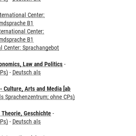
ternational Center:
emdsprache B1
ternational Center:
emdsprache B1
al Center: Sprachangebot
nomics, Law and Politics
-
CPs)
-
Deutsch als
 Culture, Arts and Media [ab
als Sprachenzentrum; ohne CPs)
 Theorie, Geschichte
-
CPs)
-
Deutsch als