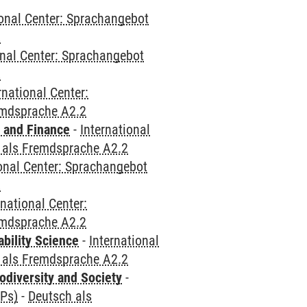
ional Center: Sprachangebot
2
onal Center: Sprachangebot
2
rnational Center:
emdsprache A2.2
 and Finance
-
International
 als Fremdsprache A2.2
ional Center: Sprachangebot
2
rnational Center:
emdsprache A2.2
bility Science
-
International
 als Fremdsprache A2.2
odiversity and Society
-
CPs)
-
Deutsch als