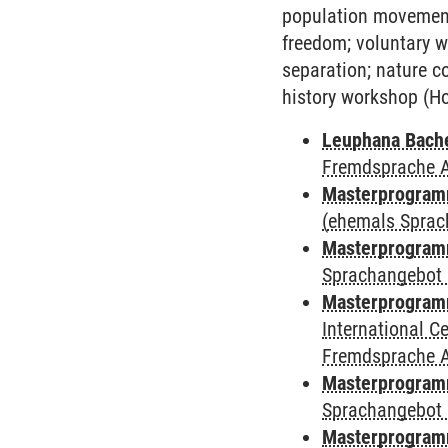
population movement
freedom; voluntary w
separation; nature c
history workshop (Ho
Leuphana Bach
Fremdsprache 
Masterprogramm
(ehemals Sprac
Masterprogramm
Sprachangebot 
Masterprogramm
International 
Fremdsprache 
Masterprogramm
Sprachangebot 
Masterprogramm