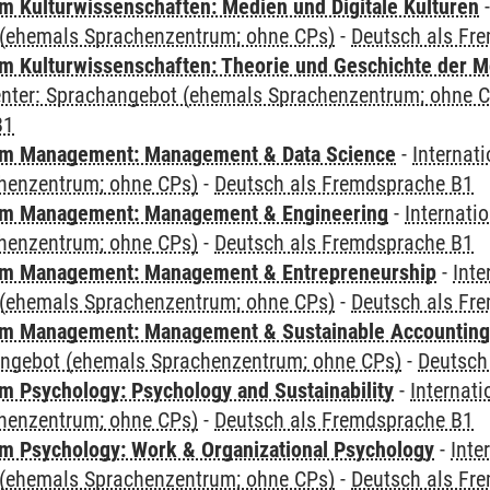
 Kulturwissenschaften: Medien und Digitale Kulturen
(ehemals Sprachenzentrum; ohne CPs)
-
Deutsch als Fr
 Kulturwissenschaften: Theorie und Geschichte der M
Center: Sprachangebot (ehemals Sprachenzentrum; ohne 
B1
m Management: Management & Data Science
-
Internat
henzentrum; ohne CPs)
-
Deutsch als Fremdsprache B1
m Management: Management & Engineering
-
Internati
henzentrum; ohne CPs)
-
Deutsch als Fremdsprache B1
m Management: Management & Entrepreneurship
-
Inte
(ehemals Sprachenzentrum; ohne CPs)
-
Deutsch als Fr
m Management: Management & Sustainable Accounting
angebot (ehemals Sprachenzentrum; ohne CPs)
-
Deutsch
 Psychology: Psychology and Sustainability
-
Internat
henzentrum; ohne CPs)
-
Deutsch als Fremdsprache B1
 Psychology: Work & Organizational Psychology
-
Inte
(ehemals Sprachenzentrum; ohne CPs)
-
Deutsch als Fr