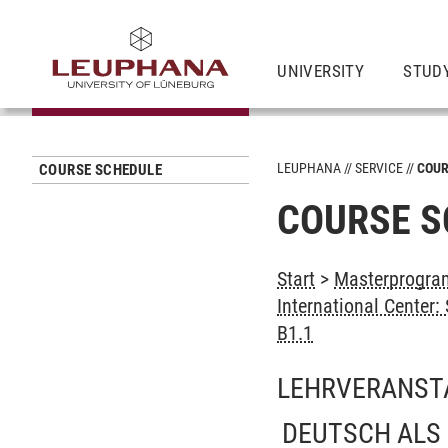
UNIVERSITY
STUD
LEUPHANA
SERVICE
COUR
COURSE SCHEDULE
COURSE S
Start
>
Masterprogram
International Center
B1.1
LEHRVERANST
DEUTSCH ALS 