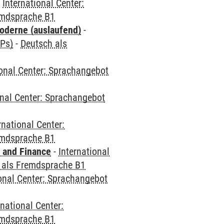
-
International Center:
emdsprache B1
oderne (auslaufend)
-
CPs)
-
Deutsch als
ional Center: Sprachangebot
onal Center: Sprachangebot
rnational Center:
emdsprache B1
 and Finance
-
International
 als Fremdsprache B1
ional Center: Sprachangebot
rnational Center:
emdsprache B1