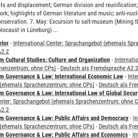
s and displacement; German division and reunification;
ork; highlights of German literature and music; anti-nu
onservation. 7. May: Excursion to salt-museum (Mining 
locaust in Lüneburg) ...
elor
-
International Center: Sprachangebot (ehemals Sp
A2.2
 Cultural Studies: Culture and Organization
-
Internati
henzentrum; ohne CPs)
-
Deutsch als Fremdsprache A2.
 Governance & Law: International Economic Law
-
Inte
(ehemals Sprachenzentrum; ohne CPs)
-
Deutsch als Fr
 Governance & Law: International Law of Global Secur
Center: Sprachangebot (ehemals Sprachenzentrum; ohne 
A2.2
 Governance & Law: Public Affairs and Democracy
-
In
(ehemals Sprachenzentrum; ohne CPs)
-
Deutsch als Fr
 Governance & Law: Public Affairs and Economics
-
In