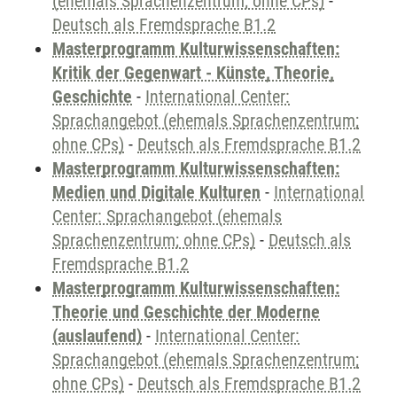
(ehemals Sprachenzentrum; ohne CPs)
-
Deutsch als Fremdsprache B1.2
Masterprogramm Kulturwissenschaften:
Kritik der Gegenwart - Künste, Theorie,
Geschichte
-
International Center:
Sprachangebot (ehemals Sprachenzentrum;
ohne CPs)
-
Deutsch als Fremdsprache B1.2
Masterprogramm Kulturwissenschaften:
Medien und Digitale Kulturen
-
International
Center: Sprachangebot (ehemals
Sprachenzentrum; ohne CPs)
-
Deutsch als
Fremdsprache B1.2
Masterprogramm Kulturwissenschaften:
Theorie und Geschichte der Moderne
(auslaufend)
-
International Center:
Sprachangebot (ehemals Sprachenzentrum;
ohne CPs)
-
Deutsch als Fremdsprache B1.2