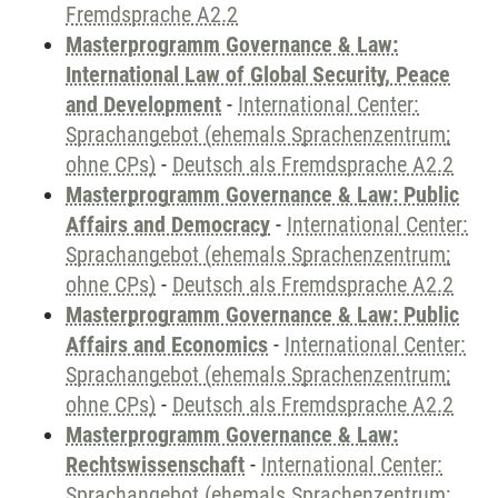
Fremdsprache A2.2
Masterprogramm Governance & Law:
International Law of Global Security, Peace
and Development
-
International Center:
Sprachangebot (ehemals Sprachenzentrum;
ohne CPs)
-
Deutsch als Fremdsprache A2.2
Masterprogramm Governance & Law: Public
Affairs and Democracy
-
International Center:
Sprachangebot (ehemals Sprachenzentrum;
ohne CPs)
-
Deutsch als Fremdsprache A2.2
Masterprogramm Governance & Law: Public
Affairs and Economics
-
International Center:
Sprachangebot (ehemals Sprachenzentrum;
ohne CPs)
-
Deutsch als Fremdsprache A2.2
Masterprogramm Governance & Law:
Rechtswissenschaft
-
International Center:
Sprachangebot (ehemals Sprachenzentrum;