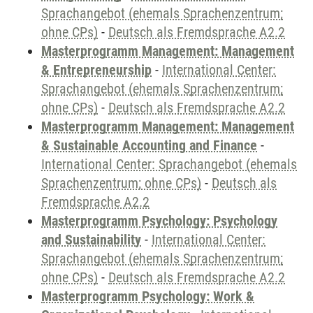
Sprachangebot (ehemals Sprachenzentrum;
ohne CPs)
-
Deutsch als Fremdsprache A2.2
Masterprogramm Management: Management
& Entrepreneurship
-
International Center:
Sprachangebot (ehemals Sprachenzentrum;
ohne CPs)
-
Deutsch als Fremdsprache A2.2
Masterprogramm Management: Management
& Sustainable Accounting and Finance
-
International Center: Sprachangebot (ehemals
Sprachenzentrum; ohne CPs)
-
Deutsch als
Fremdsprache A2.2
Masterprogramm Psychology: Psychology
and Sustainability
-
International Center:
Sprachangebot (ehemals Sprachenzentrum;
ohne CPs)
-
Deutsch als Fremdsprache A2.2
Masterprogramm Psychology: Work &