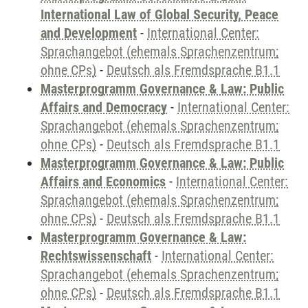
International Law of Global Security, Peace
and Development
-
International Center:
Sprachangebot (ehemals Sprachenzentrum;
ohne CPs)
-
Deutsch als Fremdsprache B1.1
Masterprogramm Governance & Law: Public
Affairs and Democracy
-
International Center:
Sprachangebot (ehemals Sprachenzentrum;
ohne CPs)
-
Deutsch als Fremdsprache B1.1
Masterprogramm Governance & Law: Public
Affairs and Economics
-
International Center:
Sprachangebot (ehemals Sprachenzentrum;
ohne CPs)
-
Deutsch als Fremdsprache B1.1
Masterprogramm Governance & Law:
Rechtswissenschaft
-
International Center:
Sprachangebot (ehemals Sprachenzentrum;
ohne CPs)
-
Deutsch als Fremdsprache B1.1