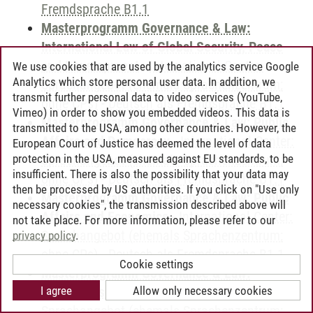
Fremdsprache B1.1
Masterprogramm Governance & Law:
International Law of Global Security, Peace
and Development
-
International Center:
We use cookies that are used by the analytics service Google
Analytics which store personal user data. In addition, we
Sprachangebot (ehemals Sprachenzentrum;
transmit further personal data to video services (YouTube,
ohne CPs)
-
Deutsch als Fremdsprache B1.1
Vimeo) in order to show you embedded videos. This data is
Masterprogramm Governance & Law: Public
transmitted to the USA, among other countries. However, the
Affairs and Democracy
-
International Center:
European Court of Justice has deemed the level of data
protection in the USA, measured against EU standards, to be
Sprachangebot (ehemals Sprachenzentrum;
insufficient. There is also the possibility that your data may
ohne CPs)
-
Deutsch als Fremdsprache B1.1
then be processed by US authorities. If you click on "Use only
Masterprogramm Governance & Law: Public
necessary cookies", the transmission described above will
Affairs and Economics
-
International Center:
not take place. For more information, please refer to our
Sprachangebot (ehemals Sprachenzentrum;
privacy policy
.
ohne CPs)
-
Deutsch als Fremdsprache B1.1
Cookie settings
Masterprogramm Governance & Law:
I agree
Allow only necessary cookies
Rechtswissenschaft
-
International Center:
Sprachangebot (ehemals Sprachenzentrum;