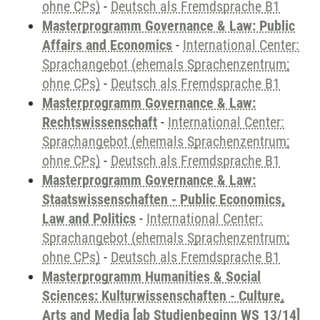
ohne CPs)
-
Deutsch als Fremdsprache B1
Masterprogramm Governance & Law: Public
Affairs and Economics
-
International Center:
Sprachangebot (ehemals Sprachenzentrum;
ohne CPs)
-
Deutsch als Fremdsprache B1
Masterprogramm Governance & Law:
Rechtswissenschaft
-
International Center:
Sprachangebot (ehemals Sprachenzentrum;
ohne CPs)
-
Deutsch als Fremdsprache B1
Masterprogramm Governance & Law:
Staatswissenschaften - Public Economics,
Law and Politics
-
International Center:
Sprachangebot (ehemals Sprachenzentrum;
ohne CPs)
-
Deutsch als Fremdsprache B1
Masterprogramm Humanities & Social
Sciences: Kulturwissenschaften - Culture,
Arts and Media [ab Studienbeginn WS 13/14]