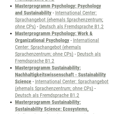
Masterprogramm Psychology: Psychology
and Sustainability
-
International Center:
Sprachangebot (ehemals Sprachenzentrum;
ohne CPs)
-
Deutsch als Fremdsprache B1.2
Masterprogramm Psychology: Work &
Organizational Psychology
-
International
Center: Sprachangebot (ehemals
Sprachenzentrum; ohne CPs)
-
Deutsch als
Fremdsprache B1.2
Masterprogramm Sustainability:
Nachhaltigkeitswissenschaft - Sustainability
Science
-
International Center: Sprachangebot
(ehemals Sprachenzentrum; ohne CPs)
-
Deutsch als Fremdsprache B1.2
Masterprogramm Sustainability:
Sustainability Science: Ecosystems,