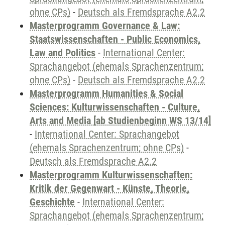
ohne CPs)
-
Deutsch als Fremdsprache A2.2
Masterprogramm Governance & Law:
Staatswissenschaften - Public Economics,
Law and Politics
-
International Center:
Sprachangebot (ehemals Sprachenzentrum;
ohne CPs)
-
Deutsch als Fremdsprache A2.2
Masterprogramm Humanities & Social
Sciences: Kulturwissenschaften - Culture,
Arts and Media [ab Studienbeginn WS 13/14]
-
International Center: Sprachangebot
(ehemals Sprachenzentrum; ohne CPs)
-
Deutsch als Fremdsprache A2.2
Masterprogramm Kulturwissenschaften:
Kritik der Gegenwart - Künste, Theorie,
Geschichte
-
International Center:
Sprachangebot (ehemals Sprachenzentrum;