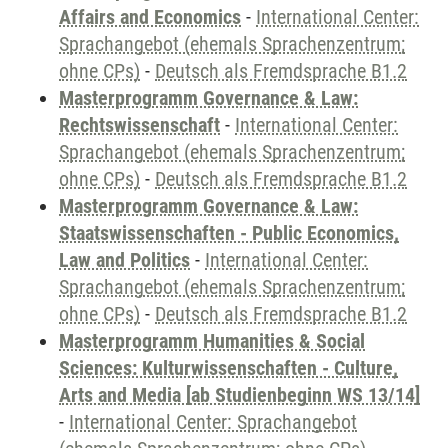
Affairs and Economics
-
International Center:
Sprachangebot (ehemals Sprachenzentrum;
ohne CPs)
-
Deutsch als Fremdsprache B1.2
Masterprogramm Governance & Law:
Rechtswissenschaft
-
International Center:
Sprachangebot (ehemals Sprachenzentrum;
ohne CPs)
-
Deutsch als Fremdsprache B1.2
Masterprogramm Governance & Law:
Staatswissenschaften - Public Economics,
Law and Politics
-
International Center:
Sprachangebot (ehemals Sprachenzentrum;
ohne CPs)
-
Deutsch als Fremdsprache B1.2
Masterprogramm Humanities & Social
Sciences: Kulturwissenschaften - Culture,
Arts and Media [ab Studienbeginn WS 13/14]
-
International Center: Sprachangebot