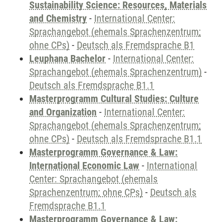
Sustainability Science: Resources, Materials
and Chemistry
-
International Center:
Sprachangebot (ehemals Sprachenzentrum;
ohne CPs)
-
Deutsch als Fremdsprache B1
Leuphana Bachelor
-
International Center:
Sprachangebot (ehemals Sprachenzentrum)
-
Deutsch als Fremdsprache B1.1
Masterprogramm Cultural Studies: Culture
and Organization
-
International Center:
Sprachangebot (ehemals Sprachenzentrum;
ohne CPs)
-
Deutsch als Fremdsprache B1.1
Masterprogramm Governance & Law:
International Economic Law
-
International
Center: Sprachangebot (ehemals
Sprachenzentrum; ohne CPs)
-
Deutsch als
Fremdsprache B1.1
Masterprogramm Governance & Law: