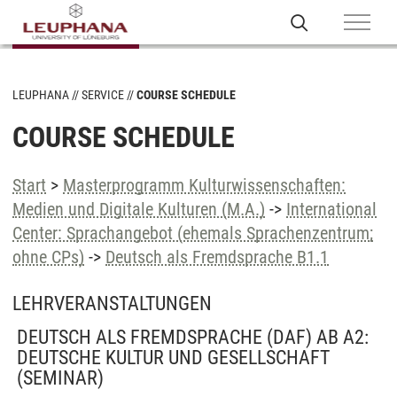
LEUPHANA
SERVICE
COURSE SCHEDULE
COURSE SCHEDULE
Start
>
Masterprogramm Kulturwissenschaften:
Medien und Digitale Kulturen (M.A.)
->
International
Center: Sprachangebot (ehemals Sprachenzentrum;
ohne CPs)
->
Deutsch als Fremdsprache B1.1
LEHRVERANSTALTUNGEN
DEUTSCH ALS FREMDSPRACHE (DAF) AB A2:
DEUTSCHE KULTUR UND GESELLSCHAFT
(SEMINAR)