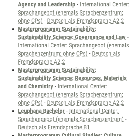
Agency and Leadership
-
International Center:
Sprachangebot (ehemals Sprachenzentrum;
ohne CPs)
-
Deutsch als Fremdsprache A2.2
Masterprogramm Sustainability:
Sustainability Science: Governance and Law
-
International Center: Sprachangebot (ehemals
Sprachenzentrum; ohne CPs)
-
Deutsch als
Fremdsprache A2.2
Masterprogramm Sustainability:
Sustainability Science: Resources, Materials
and Chemistry
-
International Center:
Sprachangebot (ehemals Sprachenzentrum;
ohne CPs)
-
Deutsch als Fremdsprache A2.2
Leuphana Bachelor
-
International Center:
Sprachangebot (ehemals Sprachenzentrum)
-
Deutsch als Fremdsprache B1
Masterprogramm Cultural Studies: Culture