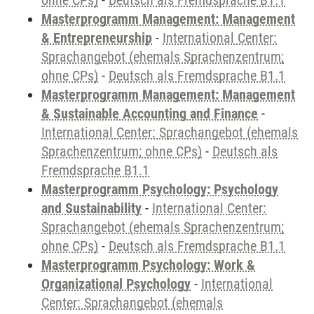
ohne CPs)
-
Deutsch als Fremdsprache B1.1
Masterprogramm Management: Management
& Entrepreneurship
-
International Center:
Sprachangebot (ehemals Sprachenzentrum;
ohne CPs)
-
Deutsch als Fremdsprache B1.1
Masterprogramm Management: Management
& Sustainable Accounting and Finance
-
International Center: Sprachangebot (ehemals
Sprachenzentrum; ohne CPs)
-
Deutsch als
Fremdsprache B1.1
Masterprogramm Psychology: Psychology
and Sustainability
-
International Center:
Sprachangebot (ehemals Sprachenzentrum;
ohne CPs)
-
Deutsch als Fremdsprache B1.1
Masterprogramm Psychology: Work &
Organizational Psychology
-
International
Center: Sprachangebot (ehemals