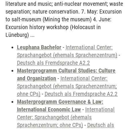
literature and music; anti-nuclear movement; waste
separation; nature conservation. 7. May: Excursion
to salt-museum (Mining the museum) 4. June:
Excursion history workshop (Holocaust in
Lüneburg) ...
Leuphana Bachelor
-
International Center:
Sprachangebot (ehemals Sprachenzentrum)
-
Deutsch als Fremdsprache A2.2
Masterprogramm Cultural Studies: Culture
and Organization
-
International Center:
Sprachangebot (ehemals Sprachenzentrum;
ohne CPs)
-
Deutsch als Fremdsprache A2.2
Masterprogramm Governance & Law:
International Economic Law
-
International
Center: Sprachangebot (ehemals
Sprachenzentrum; ohne CPs)
-
Deutsch als