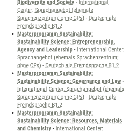
Biodiversity and Society
-
International
Center: Sprachangebot (ehemals
Sprachenzentrum; ohne CPs)
-
Deutsch als
Fremdsprache B1.2
Masterprogramm Sustainability:
Sustainability Science: Entrepreneurship,
Agency and Leadership
-
International Center:
Sprachangebot (ehemals Sprachenzentrum;
ohne CPs)
-
Deutsch als Fremdsprache B1.2
Masterprogramm Sustainability:
Sustainability Science: Governance and Law
-
International Center: Sprachangebot (ehemals
Sprachenzentrum; ohne CPs)
-
Deutsch als
Fremdsprache B1.2
Masterprogramm Sustainability:
Sustainability Science: Resources, Materials
and Chemistry
-
International Center: