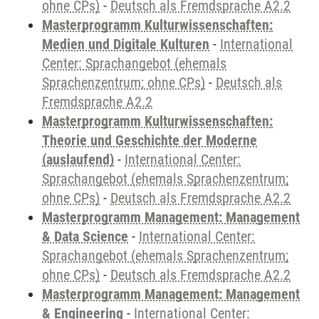
ohne CPs)
-
Deutsch als Fremdsprache A2.2
Masterprogramm Kulturwissenschaften:
Medien und Digitale Kulturen
-
International
Center: Sprachangebot (ehemals
Sprachenzentrum; ohne CPs)
-
Deutsch als
Fremdsprache A2.2
Masterprogramm Kulturwissenschaften:
Theorie und Geschichte der Moderne
(auslaufend)
-
International Center:
Sprachangebot (ehemals Sprachenzentrum;
ohne CPs)
-
Deutsch als Fremdsprache A2.2
Masterprogramm Management: Management
& Data Science
-
International Center:
Sprachangebot (ehemals Sprachenzentrum;
ohne CPs)
-
Deutsch als Fremdsprache A2.2
Masterprogramm Management: Management
& Engineering
-
International Center: