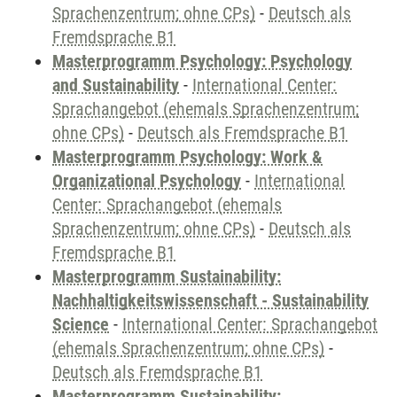
Sprachenzentrum; ohne CPs)
-
Deutsch als
Fremdsprache B1
Masterprogramm Psychology: Psychology
and Sustainability
-
International Center:
Sprachangebot (ehemals Sprachenzentrum;
ohne CPs)
-
Deutsch als Fremdsprache B1
Masterprogramm Psychology: Work &
Organizational Psychology
-
International
Center: Sprachangebot (ehemals
Sprachenzentrum; ohne CPs)
-
Deutsch als
Fremdsprache B1
Masterprogramm Sustainability:
Nachhaltigkeitswissenschaft - Sustainability
Science
-
International Center: Sprachangebot
(ehemals Sprachenzentrum; ohne CPs)
-
Deutsch als Fremdsprache B1
Masterprogramm Sustainability: