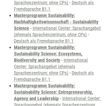
Sprachenzentrum; ohne CPs)
-
Deutsch als
Fremdsprache B1.1
Masterprogramm Sustainability:
Nachhaltigkeitswissenschaft - Sustainability
Science
-
International Center: Sprachangebot
(ehemals Sprachenzentrum; ohne CPs)
-
Deutsch als Fremdsprache B1.1
Masterprogramm Sustainability:
Sustainability Science: Ecosystems,
Biodiversity and Society
-
International
Center: Sprachangebot (ehemals
Sprachenzentrum; ohne CPs)
-
Deutsch als
Fremdsprache B1.1
Masterprogramm Sustainability:
Sustainability Science: Entrepreneurship,
Agency and Leadership
-
International Center:
Sprachangebot (ehemals Sprachenzentrum;