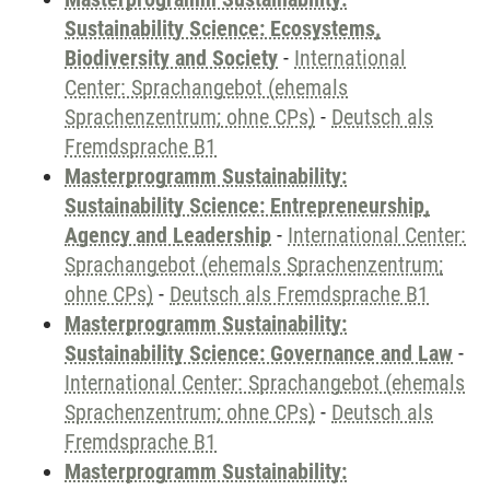
Sustainability Science: Ecosystems,
Biodiversity and Society
-
International
Center: Sprachangebot (ehemals
Sprachenzentrum; ohne CPs)
-
Deutsch als
Fremdsprache B1
Masterprogramm Sustainability:
Sustainability Science: Entrepreneurship,
Agency and Leadership
-
International Center:
Sprachangebot (ehemals Sprachenzentrum;
ohne CPs)
-
Deutsch als Fremdsprache B1
Masterprogramm Sustainability:
Sustainability Science: Governance and Law
-
International Center: Sprachangebot (ehemals
Sprachenzentrum; ohne CPs)
-
Deutsch als
Fremdsprache B1
Masterprogramm Sustainability: