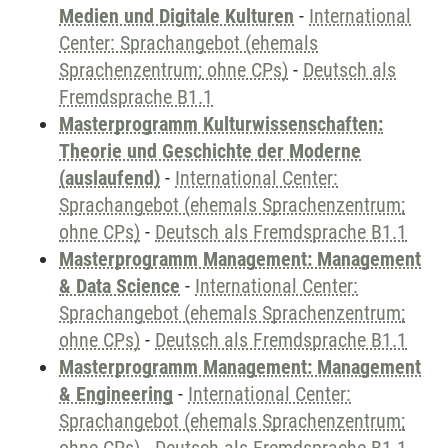
Medien und Digitale Kulturen
-
International
Center: Sprachangebot (ehemals
Sprachenzentrum; ohne CPs)
-
Deutsch als
Fremdsprache B1.1
Masterprogramm Kulturwissenschaften:
Theorie und Geschichte der Moderne
(auslaufend)
-
International Center:
Sprachangebot (ehemals Sprachenzentrum;
ohne CPs)
-
Deutsch als Fremdsprache B1.1
Masterprogramm Management: Management
& Data Science
-
International Center:
Sprachangebot (ehemals Sprachenzentrum;
ohne CPs)
-
Deutsch als Fremdsprache B1.1
Masterprogramm Management: Management
& Engineering
-
International Center:
Sprachangebot (ehemals Sprachenzentrum;