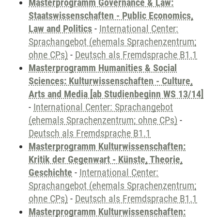
Masterprogramm Governance & Law:
Staatswissenschaften - Public Economics,
Law and Politics
-
International Center:
Sprachangebot (ehemals Sprachenzentrum;
ohne CPs)
-
Deutsch als Fremdsprache B1.1
Masterprogramm Humanities & Social
Sciences: Kulturwissenschaften - Culture,
Arts and Media [ab Studienbeginn WS 13/14]
-
International Center: Sprachangebot
(ehemals Sprachenzentrum; ohne CPs)
-
Deutsch als Fremdsprache B1.1
Masterprogramm Kulturwissenschaften:
Kritik der Gegenwart - Künste, Theorie,
Geschichte
-
International Center:
Sprachangebot (ehemals Sprachenzentrum;
ohne CPs)
-
Deutsch als Fremdsprache B1.1
Masterprogramm Kulturwissenschaften: