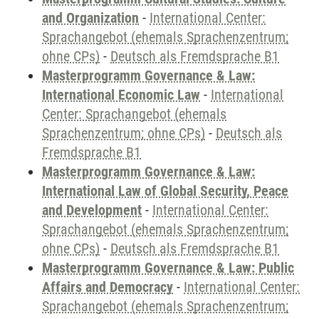
and Organization
-
International Center:
Sprachangebot (ehemals Sprachenzentrum;
ohne CPs)
-
Deutsch als Fremdsprache B1
Masterprogramm Governance & Law:
International Economic Law
-
International
Center: Sprachangebot (ehemals
Sprachenzentrum; ohne CPs)
-
Deutsch als
Fremdsprache B1
Masterprogramm Governance & Law:
International Law of Global Security, Peace
and Development
-
International Center:
Sprachangebot (ehemals Sprachenzentrum;
ohne CPs)
-
Deutsch als Fremdsprache B1
Masterprogramm Governance & Law: Public
Affairs and Democracy
-
International Center:
Sprachangebot (ehemals Sprachenzentrum;