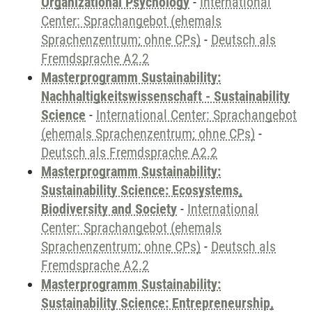
Organizational Psychology
-
International
Center: Sprachangebot (ehemals
Sprachenzentrum; ohne CPs)
-
Deutsch als
Fremdsprache A2.2
Masterprogramm Sustainability:
Nachhaltigkeitswissenschaft - Sustainability
Science
-
International Center: Sprachangebot
(ehemals Sprachenzentrum; ohne CPs)
-
Deutsch als Fremdsprache A2.2
Masterprogramm Sustainability:
Sustainability Science: Ecosystems,
Biodiversity and Society
-
International
Center: Sprachangebot (ehemals
Sprachenzentrum; ohne CPs)
-
Deutsch als
Fremdsprache A2.2
Masterprogramm Sustainability:
Sustainability Science: Entrepreneurship,