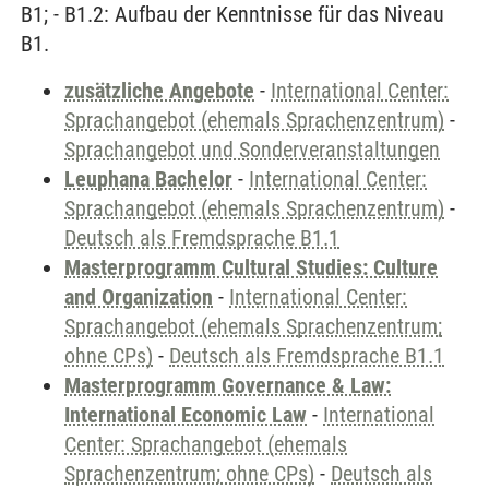
B1; - B1.2: Aufbau der Kenntnisse für das Niveau
B1.
zusätzliche Angebote
-
International Center:
Sprachangebot (ehemals Sprachenzentrum)
-
Sprachangebot und Sonderveranstaltungen
Leuphana Bachelor
-
International Center:
Sprachangebot (ehemals Sprachenzentrum)
-
Deutsch als Fremdsprache B1.1
Masterprogramm Cultural Studies: Culture
and Organization
-
International Center:
Sprachangebot (ehemals Sprachenzentrum;
ohne CPs)
-
Deutsch als Fremdsprache B1.1
Masterprogramm Governance & Law:
International Economic Law
-
International
Center: Sprachangebot (ehemals
Sprachenzentrum; ohne CPs)
-
Deutsch als