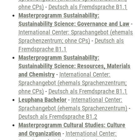
ohne CPs)
-
Deutsch als Fremdsprache B1.1
Masterprogramm Sustainability:
Sustainability Science: Governance and Law
-
International Center: Sprachangebot (ehemals
Sprachenzentrum; ohne CPs)
-
Deutsch als
Fremdsprache B1.1
Masterprogramm Sustainability:
Sustainability Science: Resources, Materials
and Chemistry
-
International Center:
Sprachangebot (ehemals Sprachenzentrum;
ohne CPs)
-
Deutsch als Fremdsprache B1.1
Leuphana Bachelor
-
International Center:
Sprachangebot (ehemals Sprachenzentrum)
-
Deutsch als Fremdsprache B1.2
Masterprogramm Cultural Studies: Culture
and Organization
-
International Center: