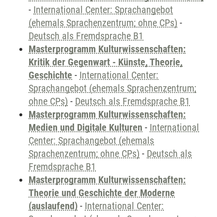
-
International Center: Sprachangebot
(ehemals Sprachenzentrum; ohne CPs)
-
Deutsch als Fremdsprache B1
Masterprogramm Kulturwissenschaften:
Kritik der Gegenwart - Künste, Theorie,
Geschichte
-
International Center:
Sprachangebot (ehemals Sprachenzentrum;
ohne CPs)
-
Deutsch als Fremdsprache B1
Masterprogramm Kulturwissenschaften:
Medien und Digitale Kulturen
-
International
Center: Sprachangebot (ehemals
Sprachenzentrum; ohne CPs)
-
Deutsch als
Fremdsprache B1
Masterprogramm Kulturwissenschaften:
Theorie und Geschichte der Moderne
(auslaufend)
-
International Center: