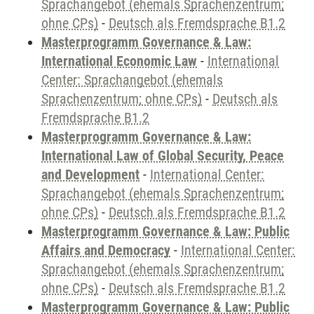
Sprachangebot (ehemals Sprachenzentrum;
ohne CPs)
-
Deutsch als Fremdsprache B1.2
Masterprogramm Governance & Law:
International Economic Law
-
International
Center: Sprachangebot (ehemals
Sprachenzentrum; ohne CPs)
-
Deutsch als
Fremdsprache B1.2
Masterprogramm Governance & Law:
International Law of Global Security, Peace
and Development
-
International Center:
Sprachangebot (ehemals Sprachenzentrum;
ohne CPs)
-
Deutsch als Fremdsprache B1.2
Masterprogramm Governance & Law: Public
Affairs and Democracy
-
International Center:
Sprachangebot (ehemals Sprachenzentrum;
ohne CPs)
-
Deutsch als Fremdsprache B1.2
Masterprogramm Governance & Law: Public