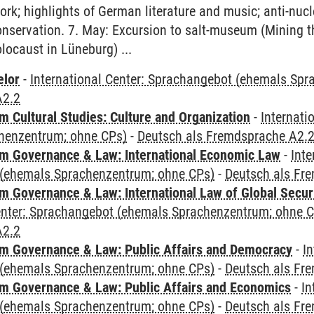
ork; highlights of German literature and music; anti-nu
onservation. 7. May: Excursion to salt-museum (Mining 
locaust in Lüneburg) ...
elor
-
International Center: Sprachangebot (ehemals Sp
A2.2
 Cultural Studies: Culture and Organization
-
Internati
henzentrum; ohne CPs)
-
Deutsch als Fremdsprache A2.
 Governance & Law: International Economic Law
-
Inte
(ehemals Sprachenzentrum; ohne CPs)
-
Deutsch als Fr
 Governance & Law: International Law of Global Secur
Center: Sprachangebot (ehemals Sprachenzentrum; ohne 
A2.2
 Governance & Law: Public Affairs and Democracy
-
In
(ehemals Sprachenzentrum; ohne CPs)
-
Deutsch als Fr
 Governance & Law: Public Affairs and Economics
-
In
(ehemals Sprachenzentrum; ohne CPs)
-
Deutsch als Fr