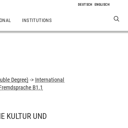
IONAL
INSTITUTIONS
uble Degree)
->
International
 Fremdsprache B1.1
HE KULTUR UND