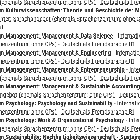
(ehemals Sprachenzentrum; ohne CPs)
-
Deutsch als Fr
 Kulturwissenschaften: Theorie und Geschichte der M
Center: Sprachangebot (ehemals Sprachenzentrum; ohne 
B1
m Management: Management & Data Science
-
Internat
henzentrum; ohne CPs)
-
Deutsch als Fremdsprache B1
m Management: Management & Engineering
-
Internati
henzentrum; ohne CPs)
-
Deutsch als Fremdsprache B1
m Management: Management & Entrepreneurship
-
Inte
(ehemals Sprachenzentrum; ohne CPs)
-
Deutsch als Fr
m Management: Management & Sustainable Accounting
angebot (ehemals Sprachenzentrum; ohne CPs)
-
Deutsch
 Psychology: Psychology and Sustainability
-
Internat
henzentrum; ohne CPs)
-
Deutsch als Fremdsprache B1
 Psychology: Work & Organizational Psychology
-
Inte
(ehemals Sprachenzentrum; ohne CPs)
-
Deutsch als Fr
Sustainability: Nachhaltigkeitswissenschaft - Sustaina