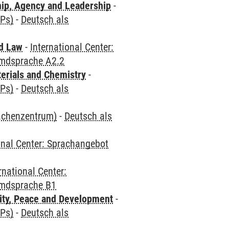
hip, Agency and Leadership
-
CPs)
-
Deutsch als
nd Law
-
International Center:
emdsprache A2.2
terials and Chemistry
-
CPs)
-
Deutsch als
rachenzentrum)
-
Deutsch als
onal Center: Sprachangebot
rnational Center:
emdsprache B1
ity, Peace and Development
-
CPs)
-
Deutsch als