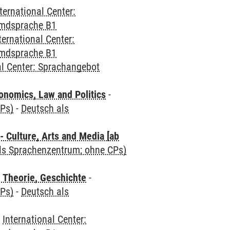
ternational Center:
emdsprache B1
ternational Center:
emdsprache B1
al Center: Sprachangebot
nomics, Law and Politics
-
CPs)
-
Deutsch als
 Culture, Arts and Media [ab
als Sprachenzentrum; ohne CPs)
 Theorie, Geschichte
-
CPs)
-
Deutsch als
-
International Center: