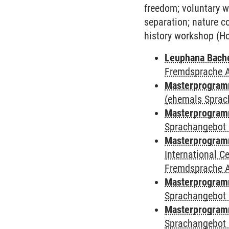
freedom; voluntary w
separation; nature c
history workshop (Ho
Leuphana Bach
Fremdsprache 
Masterprogramm
(ehemals Sprac
Masterprogramm
Sprachangebot 
Masterprogramm
International 
Fremdsprache 
Masterprogramm
Sprachangebot 
Masterprogramm
Sprachangebot 