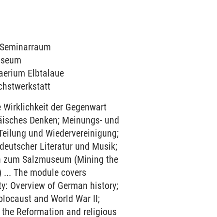
1 Seminarraum
museum
haerium Elbtalaue
ichstwerkstatt
e Wirklichkeit der Gegenwart
päisches Denken; Meinungs- und
 Teilung und Wiedervereinigung;
deutscher Literatur und Musik;
on zum Salzmuseum (Mining the
 ... The module covers
ty: Overview of German history;
olocaust and World War II;
 the Reformation and religious