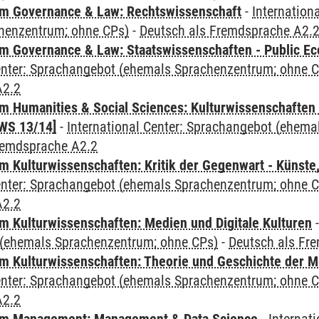
m Governance & Law: Rechtswissenschaft
-
Internation
henzentrum; ohne CPs)
-
Deutsch als Fremdsprache A2.
 Governance & Law: Staatswissenschaften - Public Eco
Center: Sprachangebot (ehemals Sprachenzentrum; ohne 
A2.2
 Humanities & Social Sciences: Kulturwissenschaften -
WS 13/14]
-
International Center: Sprachangebot (ehem
remdsprache A2.2
 Kulturwissenschaften: Kritik der Gegenwart - Künste,
Center: Sprachangebot (ehemals Sprachenzentrum; ohne 
A2.2
 Kulturwissenschaften: Medien und Digitale Kulturen
(ehemals Sprachenzentrum; ohne CPs)
-
Deutsch als Fr
 Kulturwissenschaften: Theorie und Geschichte der M
Center: Sprachangebot (ehemals Sprachenzentrum; ohne 
A2.2