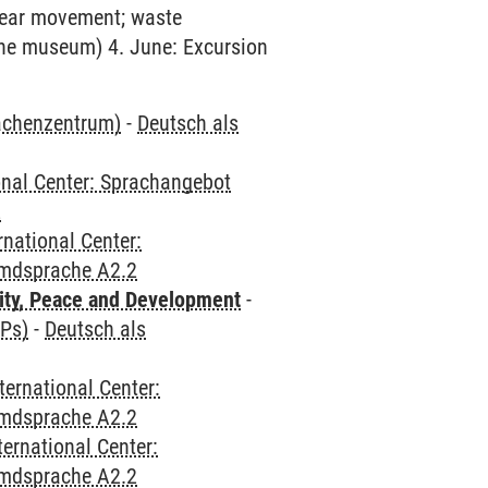
clear movement; waste
the museum) 4. June: Excursion
rachenzentrum)
-
Deutsch als
onal Center: Sprachangebot
2
rnational Center:
emdsprache A2.2
ity, Peace and Development
-
CPs)
-
Deutsch als
ternational Center:
emdsprache A2.2
ternational Center:
emdsprache A2.2