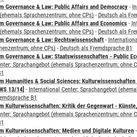
 Governance & Law: Public Affairs and Democracy
-
In
(ehemals Sprachenzentrum; ohne CPs)
-
Deutsch als Fr
 Governance & Law: Public Affairs and Economics
-
In
(ehemals Sprachenzentrum; ohne CPs)
-
Deutsch als Fr
m Governance & Law: Rechtswissenschaft
-
Internation
henzentrum; ohne CPs)
-
Deutsch als Fremdsprache B1
 Governance & Law: Staatswissenschaften - Public Eco
Center: Sprachangebot (ehemals Sprachenzentrum; ohne 
B1
 Humanities & Social Sciences: Kulturwissenschaften -
WS 13/14]
-
International Center: Sprachangebot (ehem
remdsprache B1
 Kulturwissenschaften: Kritik der Gegenwart - Künste,
Center: Sprachangebot (ehemals Sprachenzentrum; ohne 
B1
 Kulturwissenschaften: Medien und Digitale Kulturen