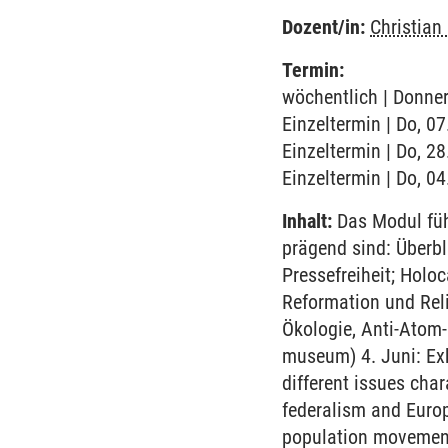
Dozent/in:
Christian
Termin:
wöchentlich | Donner
Einzeltermin | Do, 0
Einzeltermin | Do, 2
Einzeltermin | Do, 04
Inhalt:
Das Modul führ
prägend sind: Überbl
Pressefreiheit; Holo
Reformation und Rel
Ökologie, Anti-Atom
museum) 4. Juni: Exk
different issues cha
federalism and Europ
population movement