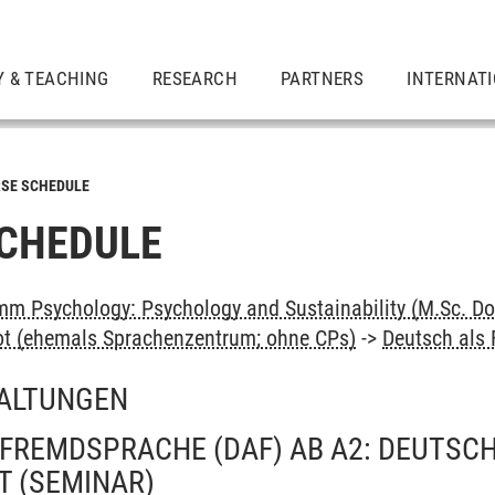
Y & TEACHING
RESEARCH
PARTNERS
INTERNAT
SE SCHEDULE
CHEDULE
m Psychology: Psychology and Sustainability (M.Sc. Do
ot (ehemals Sprachenzentrum; ohne CPs)
->
Deutsch als
ALTUNGEN
FREMDSPRACHE (DAF) AB A2: DEUTSC
T
(SEMINAR)