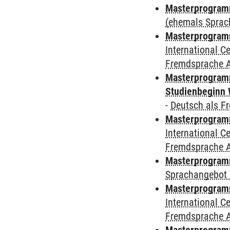
Masterprogram
(ehemals Sprac
Masterprogramm
International 
Fremdsprache 
Masterprogramm
Studienbeginn 
-
Deutsch als F
Masterprogramm
International 
Fremdsprache 
Masterprogramm
Sprachangebot 
Masterprogramm
International 
Fremdsprache 