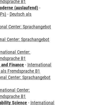
emdsprache B1
oderne (auslaufend)
-
CPs)
-
Deutsch als
ional Center: Sprachangebot
onal Center: Sprachangebot
rnational Center:
emdsprache B1
 and Finance
-
International
 als Fremdsprache B1
ional Center: Sprachangebot
rnational Center:
emdsprache B1
bility Science
-
International