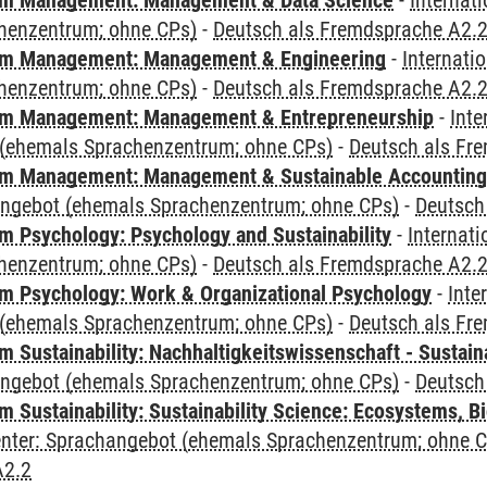
m Management: Management & Data Science
-
Internat
henzentrum; ohne CPs)
-
Deutsch als Fremdsprache A2.
m Management: Management & Engineering
-
Internati
henzentrum; ohne CPs)
-
Deutsch als Fremdsprache A2.
m Management: Management & Entrepreneurship
-
Inte
(ehemals Sprachenzentrum; ohne CPs)
-
Deutsch als Fr
m Management: Management & Sustainable Accounting
angebot (ehemals Sprachenzentrum; ohne CPs)
-
Deutsch
 Psychology: Psychology and Sustainability
-
Internat
henzentrum; ohne CPs)
-
Deutsch als Fremdsprache A2.
 Psychology: Work & Organizational Psychology
-
Inte
(ehemals Sprachenzentrum; ohne CPs)
-
Deutsch als Fr
Sustainability: Nachhaltigkeitswissenschaft - Sustaina
angebot (ehemals Sprachenzentrum; ohne CPs)
-
Deutsch
Sustainability: Sustainability Science: Ecosystems, Bi
Center: Sprachangebot (ehemals Sprachenzentrum; ohne 
A2.2