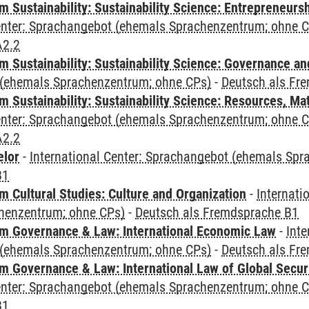
 Sustainability: Sustainability Science: Entrepreneurs
Center: Sprachangebot (ehemals Sprachenzentrum; ohne 
A2.2
 Sustainability: Sustainability Science: Governance a
(ehemals Sprachenzentrum; ohne CPs)
-
Deutsch als Fr
Sustainability: Sustainability Science: Resources, Ma
Center: Sprachangebot (ehemals Sprachenzentrum; ohne 
A2.2
elor
-
International Center: Sprachangebot (ehemals Sp
B1
 Cultural Studies: Culture and Organization
-
Internati
henzentrum; ohne CPs)
-
Deutsch als Fremdsprache B1
 Governance & Law: International Economic Law
-
Inte
(ehemals Sprachenzentrum; ohne CPs)
-
Deutsch als Fr
 Governance & Law: International Law of Global Secur
Center: Sprachangebot (ehemals Sprachenzentrum; ohne 
B1