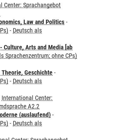
al Center: Sprachangebot
2
nomics, Law and Politics
-
CPs)
-
Deutsch als
 Culture, Arts and Media [ab
als Sprachenzentrum; ohne CPs)
 Theorie, Geschichte
-
CPs)
-
Deutsch als
-
International Center:
emdsprache A2.2
oderne (auslaufend)
-
CPs)
-
Deutsch als