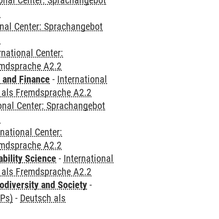
ional Center: Sprachangebot
2
onal Center: Sprachangebot
2
rnational Center:
emdsprache A2.2
 and Finance
-
International
 als Fremdsprache A2.2
ional Center: Sprachangebot
2
rnational Center:
emdsprache A2.2
bility Science
-
International
 als Fremdsprache A2.2
odiversity and Society
-
CPs)
-
Deutsch als