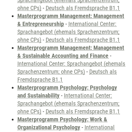
Sprachangebot (ehemals Sprachenzentrum;
ohne CPs)
-
Deutsch als Fremdsprache B1.1
Masterprogramm Management: Management
& Entrepreneurship
-
International Center:
Sprachangebot (ehemals Sprachenzentrum;
ohne CPs)
-
Deutsch als Fremdsprache B1.1
Masterprogramm Management: Management
& Sustainable Accounting and Finance
-
International Center: Sprachangebot (ehemals
Sprachenzentrum; ohne CPs)
-
Deutsch als
Fremdsprache B1.1
Masterprogramm Psychology: Psychology
and Sustainability
-
International Center:
Sprachangebot (ehemals Sprachenzentrum;
ohne CPs)
-
Deutsch als Fremdsprache B1.1
Masterprogramm Psychology: Work &
Organizational Psychology
-
International