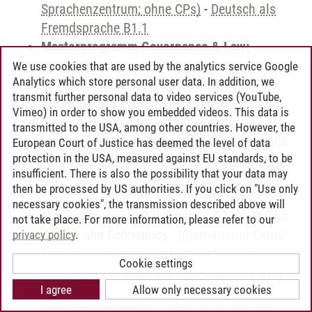
Sprachenzentrum; ohne CPs)
-
Deutsch als
Fremdsprache B1.1
Masterprogramm Governance & Law:
International Law of Global Security, Peace
We use cookies that are used by the analytics service Google
Analytics which store personal user data. In addition, we
and Development
-
International Center:
transmit further personal data to video services (YouTube,
Sprachangebot (ehemals Sprachenzentrum;
Vimeo) in order to show you embedded videos. This data is
ohne CPs)
-
Deutsch als Fremdsprache B1.1
transmitted to the USA, among other countries. However, the
Masterprogramm Governance & Law: Public
European Court of Justice has deemed the level of data
protection in the USA, measured against EU standards, to be
Affairs and Democracy
-
International Center:
insufficient. There is also the possibility that your data may
Sprachangebot (ehemals Sprachenzentrum;
then be processed by US authorities. If you click on "Use only
ohne CPs)
-
Deutsch als Fremdsprache B1.1
necessary cookies", the transmission described above will
Masterprogramm Governance & Law: Public
not take place. For more information, please refer to our
Affairs and Economics
-
International Center:
privacy policy
.
Sprachangebot (ehemals Sprachenzentrum;
Cookie settings
ohne CPs)
-
Deutsch als Fremdsprache B1.1
I agree
Allow only necessary cookies
Masterprogramm Governance & Law:
Rechtswissenschaft
-
International Center: