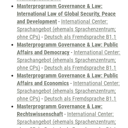
Masterprogramm Governance & Law:
International Law of Global Security, Peace
and Development
-
International Center:
Sprachangebot (ehemals Sprachenzentrum;
ohne CPs)
-
Deutsch als Fremdsprache B1.1
Masterprogramm Governance & Law: Public
Affairs and Democracy
-
International Center:
Sprachangebot (ehemals Sprachenzentrum;
ohne CPs)
-
Deutsch als Fremdsprache B1.1
Masterprogramm Governance & Law: Public
Affairs and Economics
-
International Center:
Sprachangebot (ehemals Sprachenzentrum;
ohne CPs)
-
Deutsch als Fremdsprache B1.1
Masterprogramm Governance & Law:
Rechtswissenschaft
-
International Center:
Sprachangebot (ehemals Sprachenzentrum;