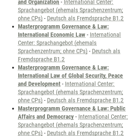
and Organization
-
International Center:
Sprachangebot (ehemals Sprachenzentrum;
ohne CPs)
-
Deutsch als Fremdsprache B1.2
Masterprogramm Governance & Law:
International Economic Law
-
International
Center: Sprachangebot (ehemals
Sprachenzentrum; ohne CPs)
-
Deutsch als
Fremdsprache B1.2
Masterprogramm Governance & Law:
International Law of Global Security, Peace
and Development
-
International Center:
Sprachangebot (ehemals Sprachenzentrum;
ohne CPs)
-
Deutsch als Fremdsprache B1.2
Masterprogramm Governance & Law: Public
Affairs and Democracy
-
International Center:
Sprachangebot (ehemals Sprachenzentrum;
ohne CPs)
-
Deutsch als Fremdsprache B1.2