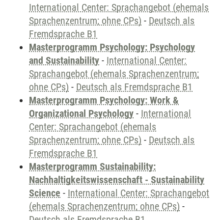
International Center: Sprachangebot (ehemals
Sprachenzentrum; ohne CPs)
-
Deutsch als
Fremdsprache B1
Masterprogramm Psychology: Psychology
and Sustainability
-
International Center:
Sprachangebot (ehemals Sprachenzentrum;
ohne CPs)
-
Deutsch als Fremdsprache B1
Masterprogramm Psychology: Work &
Organizational Psychology
-
International
Center: Sprachangebot (ehemals
Sprachenzentrum; ohne CPs)
-
Deutsch als
Fremdsprache B1
Masterprogramm Sustainability:
Nachhaltigkeitswissenschaft - Sustainability
Science
-
International Center: Sprachangebot
(ehemals Sprachenzentrum; ohne CPs)
-
Deutsch als Fremdsprache B1