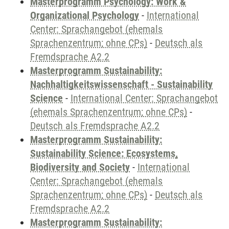
Masterprogramm Psychology: Work &
Organizational Psychology
-
International
Center: Sprachangebot (ehemals
Sprachenzentrum; ohne CPs)
-
Deutsch als
Fremdsprache A2.2
Masterprogramm Sustainability:
Nachhaltigkeitswissenschaft - Sustainability
Science
-
International Center: Sprachangebot
(ehemals Sprachenzentrum; ohne CPs)
-
Deutsch als Fremdsprache A2.2
Masterprogramm Sustainability:
Sustainability Science: Ecosystems,
Biodiversity and Society
-
International
Center: Sprachangebot (ehemals
Sprachenzentrum; ohne CPs)
-
Deutsch als
Fremdsprache A2.2
Masterprogramm Sustainability: