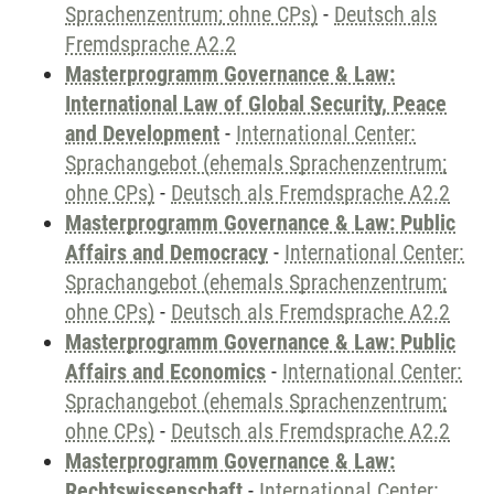
Sprachenzentrum; ohne CPs)
-
Deutsch als
Fremdsprache A2.2
Masterprogramm Governance & Law:
International Law of Global Security, Peace
and Development
-
International Center:
Sprachangebot (ehemals Sprachenzentrum;
ohne CPs)
-
Deutsch als Fremdsprache A2.2
Masterprogramm Governance & Law: Public
Affairs and Democracy
-
International Center:
Sprachangebot (ehemals Sprachenzentrum;
ohne CPs)
-
Deutsch als Fremdsprache A2.2
Masterprogramm Governance & Law: Public
Affairs and Economics
-
International Center:
Sprachangebot (ehemals Sprachenzentrum;
ohne CPs)
-
Deutsch als Fremdsprache A2.2
Masterprogramm Governance & Law:
Rechtswissenschaft
-
International Center: