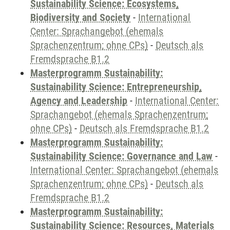
Sustainability Science: Ecosystems,
Biodiversity and Society
-
International
Center: Sprachangebot (ehemals
Sprachenzentrum; ohne CPs)
-
Deutsch als
Fremdsprache B1.2
Masterprogramm Sustainability:
Sustainability Science: Entrepreneurship,
Agency and Leadership
-
International Center:
Sprachangebot (ehemals Sprachenzentrum;
ohne CPs)
-
Deutsch als Fremdsprache B1.2
Masterprogramm Sustainability:
Sustainability Science: Governance and Law
-
International Center: Sprachangebot (ehemals
Sprachenzentrum; ohne CPs)
-
Deutsch als
Fremdsprache B1.2
Masterprogramm Sustainability:
Sustainability Science: Resources, Materials