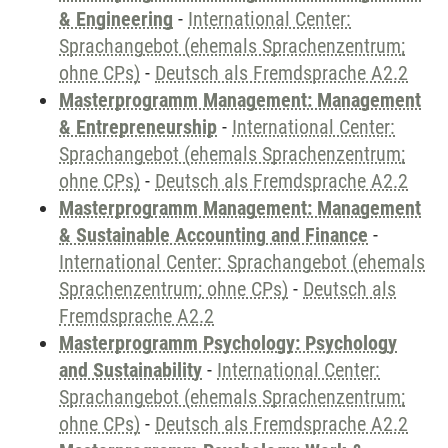
& Engineering
-
International Center:
Sprachangebot (ehemals Sprachenzentrum;
ohne CPs)
-
Deutsch als Fremdsprache A2.2
Masterprogramm Management: Management
& Entrepreneurship
-
International Center:
Sprachangebot (ehemals Sprachenzentrum;
ohne CPs)
-
Deutsch als Fremdsprache A2.2
Masterprogramm Management: Management
& Sustainable Accounting and Finance
-
International Center: Sprachangebot (ehemals
Sprachenzentrum; ohne CPs)
-
Deutsch als
Fremdsprache A2.2
Masterprogramm Psychology: Psychology
and Sustainability
-
International Center:
Sprachangebot (ehemals Sprachenzentrum;
ohne CPs)
-
Deutsch als Fremdsprache A2.2