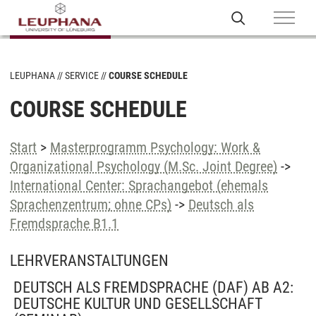
LEUPHANA
SERVICE
COURSE SCHEDULE
COURSE SCHEDULE
Start
>
Masterprogramm Psychology: Work &
Organizational Psychology (M.Sc. Joint Degree)
->
International Center: Sprachangebot (ehemals
Sprachenzentrum; ohne CPs)
->
Deutsch als
Fremdsprache B1.1
LEHRVERANSTALTUNGEN
DEUTSCH ALS FREMDSPRACHE (DAF) AB A2:
DEUTSCHE KULTUR UND GESELLSCHAFT