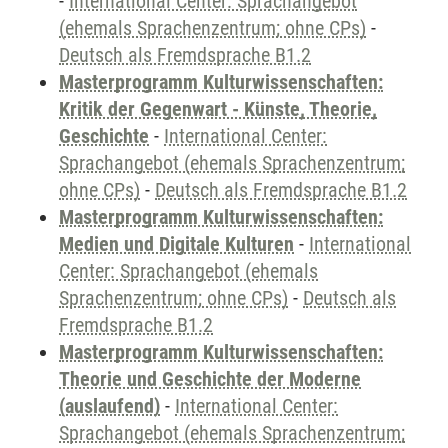
-
International Center: Sprachangebot
(ehemals Sprachenzentrum; ohne CPs)
-
Deutsch als Fremdsprache B1.2
Masterprogramm Kulturwissenschaften:
Kritik der Gegenwart - Künste, Theorie,
Geschichte
-
International Center:
Sprachangebot (ehemals Sprachenzentrum;
ohne CPs)
-
Deutsch als Fremdsprache B1.2
Masterprogramm Kulturwissenschaften:
Medien und Digitale Kulturen
-
International
Center: Sprachangebot (ehemals
Sprachenzentrum; ohne CPs)
-
Deutsch als
Fremdsprache B1.2
Masterprogramm Kulturwissenschaften:
Theorie und Geschichte der Moderne
(auslaufend)
-
International Center:
Sprachangebot (ehemals Sprachenzentrum;