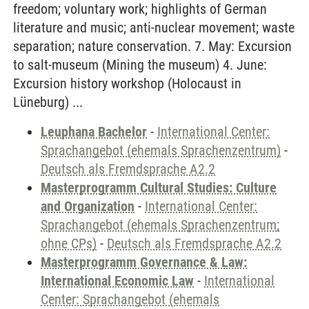
freedom; voluntary work; highlights of German
literature and music; anti-nuclear movement; waste
separation; nature conservation. 7. May: Excursion
to salt-museum (Mining the museum) 4. June:
Excursion history workshop (Holocaust in
Lüneburg) ...
Leuphana Bachelor
-
International Center:
Sprachangebot (ehemals Sprachenzentrum)
-
Deutsch als Fremdsprache A2.2
Masterprogramm Cultural Studies: Culture
and Organization
-
International Center:
Sprachangebot (ehemals Sprachenzentrum;
ohne CPs)
-
Deutsch als Fremdsprache A2.2
Masterprogramm Governance & Law:
International Economic Law
-
International
Center: Sprachangebot (ehemals