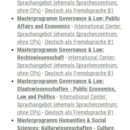
Sprachangebot (ehemals Sprachenzentrum;
ohne CPs)
-
Deutsch als Fremdsprache B1
Masterprogramm Governance & Law: Public
Affairs and Economics
-
International Center:
Sprachangebot (ehemals Sprachenzentrum;
ohne CPs)
-
Deutsch als Fremdsprache B1
Masterprogramm Governance & Law:
Rechtswissenschaft
-
International Center:
Sprachangebot (ehemals Sprachenzentrum;
ohne CPs)
-
Deutsch als Fremdsprache B1
Masterprogramm Governance & Law:
Staatswissenschaften - Public Economics,
Law and Politics
-
International Center:
Sprachangebot (ehemals Sprachenzentrum;
ohne CPs)
-
Deutsch als Fremdsprache B1
Masterprogramm Humanities & Social
Sciences: Kulturwissenschaften - Culture,