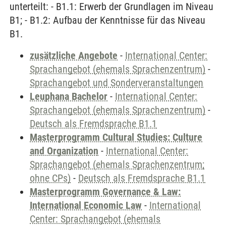
unterteilt: - B1.1: Erwerb der Grundlagen im Niveau
B1; - B1.2: Aufbau der Kenntnisse für das Niveau
B1.
zusätzliche Angebote
-
International Center:
Sprachangebot (ehemals Sprachenzentrum)
-
Sprachangebot und Sonderveranstaltungen
Leuphana Bachelor
-
International Center:
Sprachangebot (ehemals Sprachenzentrum)
-
Deutsch als Fremdsprache B1.1
Masterprogramm Cultural Studies: Culture
and Organization
-
International Center:
Sprachangebot (ehemals Sprachenzentrum;
ohne CPs)
-
Deutsch als Fremdsprache B1.1
Masterprogramm Governance & Law:
International Economic Law
-
International
Center: Sprachangebot (ehemals