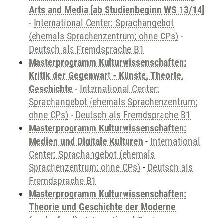
Arts and Media [ab Studienbeginn WS 13/14]
-
International Center: Sprachangebot
(ehemals Sprachenzentrum; ohne CPs)
-
Deutsch als Fremdsprache B1
Masterprogramm Kulturwissenschaften:
Kritik der Gegenwart - Künste, Theorie,
Geschichte
-
International Center:
Sprachangebot (ehemals Sprachenzentrum;
ohne CPs)
-
Deutsch als Fremdsprache B1
Masterprogramm Kulturwissenschaften:
Medien und Digitale Kulturen
-
International
Center: Sprachangebot (ehemals
Sprachenzentrum; ohne CPs)
-
Deutsch als
Fremdsprache B1
Masterprogramm Kulturwissenschaften:
Theorie und Geschichte der Moderne