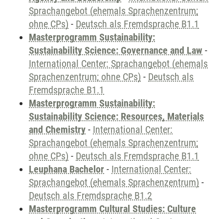
Sprachangebot (ehemals Sprachenzentrum;
ohne CPs)
-
Deutsch als Fremdsprache B1.1
Masterprogramm Sustainability:
Sustainability Science: Governance and Law
-
International Center: Sprachangebot (ehemals
Sprachenzentrum; ohne CPs)
-
Deutsch als
Fremdsprache B1.1
Masterprogramm Sustainability:
Sustainability Science: Resources, Materials
and Chemistry
-
International Center:
Sprachangebot (ehemals Sprachenzentrum;
ohne CPs)
-
Deutsch als Fremdsprache B1.1
Leuphana Bachelor
-
International Center:
Sprachangebot (ehemals Sprachenzentrum)
-
Deutsch als Fremdsprache B1.2
Masterprogramm Cultural Studies: Culture