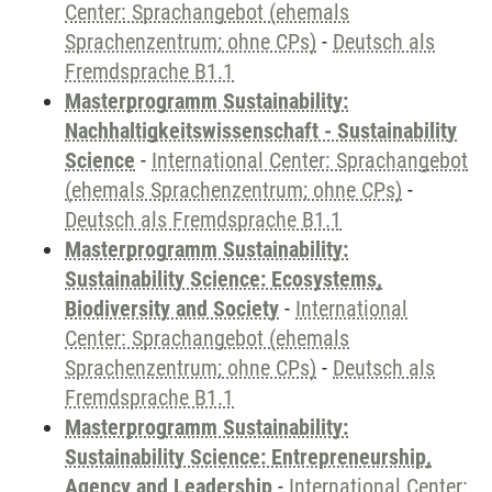
Center: Sprachangebot (ehemals
Sprachenzentrum; ohne CPs)
-
Deutsch als
Fremdsprache B1.1
Masterprogramm Sustainability:
Nachhaltigkeitswissenschaft - Sustainability
Science
-
International Center: Sprachangebot
(ehemals Sprachenzentrum; ohne CPs)
-
Deutsch als Fremdsprache B1.1
Masterprogramm Sustainability:
Sustainability Science: Ecosystems,
Biodiversity and Society
-
International
Center: Sprachangebot (ehemals
Sprachenzentrum; ohne CPs)
-
Deutsch als
Fremdsprache B1.1
Masterprogramm Sustainability:
Sustainability Science: Entrepreneurship,
Agency and Leadership
-
International Center: