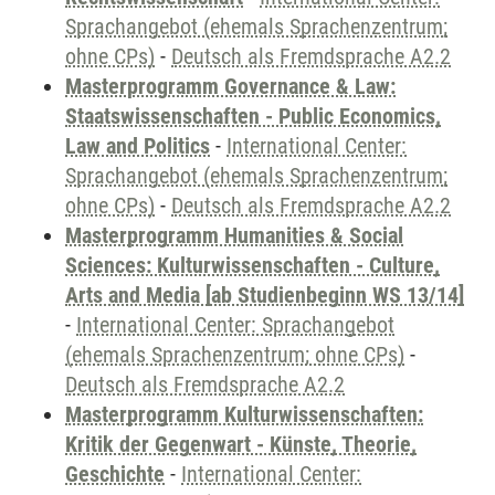
Sprachangebot (ehemals Sprachenzentrum;
ohne CPs)
-
Deutsch als Fremdsprache A2.2
Masterprogramm Governance & Law:
Staatswissenschaften - Public Economics,
Law and Politics
-
International Center:
Sprachangebot (ehemals Sprachenzentrum;
ohne CPs)
-
Deutsch als Fremdsprache A2.2
Masterprogramm Humanities & Social
Sciences: Kulturwissenschaften - Culture,
Arts and Media [ab Studienbeginn WS 13/14]
-
International Center: Sprachangebot
(ehemals Sprachenzentrum; ohne CPs)
-
Deutsch als Fremdsprache A2.2
Masterprogramm Kulturwissenschaften:
Kritik der Gegenwart - Künste, Theorie,
Geschichte
-
International Center: