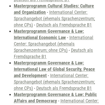
Masterprogramm Cultural Studies: Culture
and Organization
-
International Center:
Sprachangebot (ehemals Sprachenzentrum;
ohne CPs)
-
Deutsch als Fremdsprache B1
Masterprogramm Governance & Law:
International Economic Law
-
International
Center: Sprachangebot (ehemals
Sprachenzentrum; ohne CPs)
-
Deutsch als
Fremdsprache B1
Masterprogramm Governance & Law:
International Law of Global Security, Peace
and Development
-
International Center:
Sprachangebot (ehemals Sprachenzentrum;
ohne CPs)
-
Deutsch als Fremdsprache B1
Masterprogramm Governance & Law: Public
Affairs and Democracy
-
International Center: