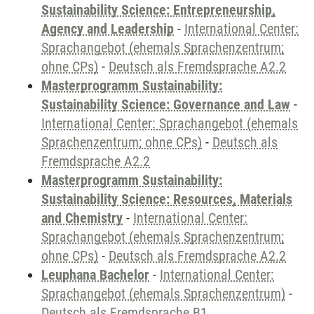
Sustainability Science: Entrepreneurship,
Agency and Leadership
-
International Center:
Sprachangebot (ehemals Sprachenzentrum;
ohne CPs)
-
Deutsch als Fremdsprache A2.2
Masterprogramm Sustainability:
Sustainability Science: Governance and Law
-
International Center: Sprachangebot (ehemals
Sprachenzentrum; ohne CPs)
-
Deutsch als
Fremdsprache A2.2
Masterprogramm Sustainability:
Sustainability Science: Resources, Materials
and Chemistry
-
International Center:
Sprachangebot (ehemals Sprachenzentrum;
ohne CPs)
-
Deutsch als Fremdsprache A2.2
Leuphana Bachelor
-
International Center:
Sprachangebot (ehemals Sprachenzentrum)
-
Deutsch als Fremdsprache B1