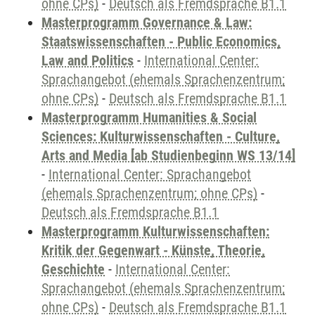
ohne CPs)
-
Deutsch als Fremdsprache B1.1
Masterprogramm Governance & Law:
Staatswissenschaften - Public Economics,
Law and Politics
-
International Center:
Sprachangebot (ehemals Sprachenzentrum;
ohne CPs)
-
Deutsch als Fremdsprache B1.1
Masterprogramm Humanities & Social
Sciences: Kulturwissenschaften - Culture,
Arts and Media [ab Studienbeginn WS 13/14]
-
International Center: Sprachangebot
(ehemals Sprachenzentrum; ohne CPs)
-
Deutsch als Fremdsprache B1.1
Masterprogramm Kulturwissenschaften:
Kritik der Gegenwart - Künste, Theorie,
Geschichte
-
International Center:
Sprachangebot (ehemals Sprachenzentrum;
ohne CPs)
-
Deutsch als Fremdsprache B1.1