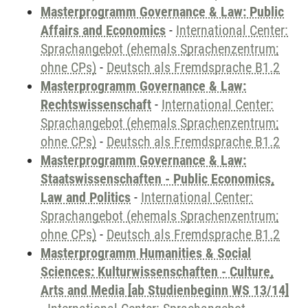
Masterprogramm Governance & Law: Public
Affairs and Economics
-
International Center:
Sprachangebot (ehemals Sprachenzentrum;
ohne CPs)
-
Deutsch als Fremdsprache B1.2
Masterprogramm Governance & Law:
Rechtswissenschaft
-
International Center:
Sprachangebot (ehemals Sprachenzentrum;
ohne CPs)
-
Deutsch als Fremdsprache B1.2
Masterprogramm Governance & Law:
Staatswissenschaften - Public Economics,
Law and Politics
-
International Center:
Sprachangebot (ehemals Sprachenzentrum;
ohne CPs)
-
Deutsch als Fremdsprache B1.2
Masterprogramm Humanities & Social
Sciences: Kulturwissenschaften - Culture,
Arts and Media [ab Studienbeginn WS 13/14]