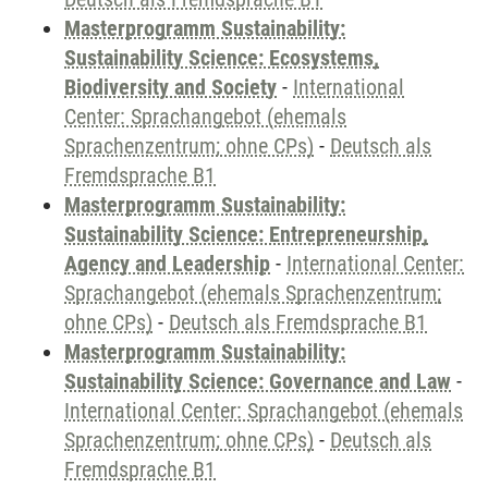
Masterprogramm Sustainability:
Sustainability Science: Ecosystems,
Biodiversity and Society
-
International
Center: Sprachangebot (ehemals
Sprachenzentrum; ohne CPs)
-
Deutsch als
Fremdsprache B1
Masterprogramm Sustainability:
Sustainability Science: Entrepreneurship,
Agency and Leadership
-
International Center:
Sprachangebot (ehemals Sprachenzentrum;
ohne CPs)
-
Deutsch als Fremdsprache B1
Masterprogramm Sustainability:
Sustainability Science: Governance and Law
-
International Center: Sprachangebot (ehemals
Sprachenzentrum; ohne CPs)
-
Deutsch als
Fremdsprache B1