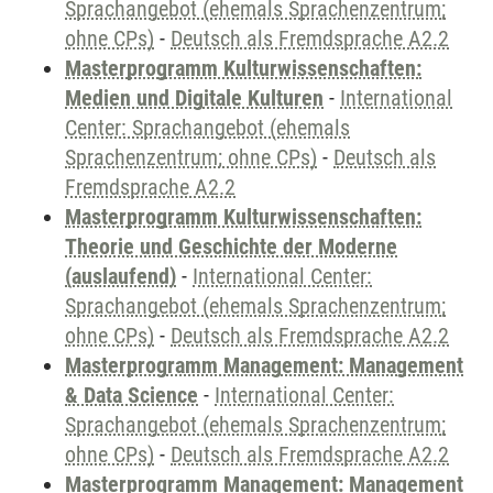
Sprachangebot (ehemals Sprachenzentrum;
ohne CPs)
-
Deutsch als Fremdsprache A2.2
Masterprogramm Kulturwissenschaften:
Medien und Digitale Kulturen
-
International
Center: Sprachangebot (ehemals
Sprachenzentrum; ohne CPs)
-
Deutsch als
Fremdsprache A2.2
Masterprogramm Kulturwissenschaften:
Theorie und Geschichte der Moderne
(auslaufend)
-
International Center:
Sprachangebot (ehemals Sprachenzentrum;
ohne CPs)
-
Deutsch als Fremdsprache A2.2
Masterprogramm Management: Management
& Data Science
-
International Center:
Sprachangebot (ehemals Sprachenzentrum;
ohne CPs)
-
Deutsch als Fremdsprache A2.2
Masterprogramm Management: Management