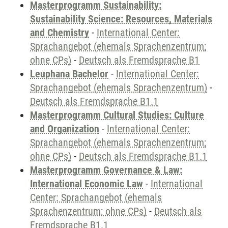
Masterprogramm Sustainability:
Sustainability Science: Resources, Materials
and Chemistry
-
International Center:
Sprachangebot (ehemals Sprachenzentrum;
ohne CPs)
-
Deutsch als Fremdsprache B1
Leuphana Bachelor
-
International Center:
Sprachangebot (ehemals Sprachenzentrum)
-
Deutsch als Fremdsprache B1.1
Masterprogramm Cultural Studies: Culture
and Organization
-
International Center:
Sprachangebot (ehemals Sprachenzentrum;
ohne CPs)
-
Deutsch als Fremdsprache B1.1
Masterprogramm Governance & Law:
International Economic Law
-
International
Center: Sprachangebot (ehemals
Sprachenzentrum; ohne CPs)
-
Deutsch als
Fremdsprache B1.1