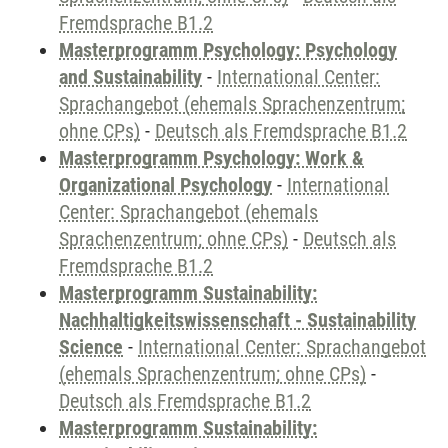
Fremdsprache B1.2
Masterprogramm Psychology: Psychology
and Sustainability
-
International Center:
Sprachangebot (ehemals Sprachenzentrum;
ohne CPs)
-
Deutsch als Fremdsprache B1.2
Masterprogramm Psychology: Work &
Organizational Psychology
-
International
Center: Sprachangebot (ehemals
Sprachenzentrum; ohne CPs)
-
Deutsch als
Fremdsprache B1.2
Masterprogramm Sustainability:
Nachhaltigkeitswissenschaft - Sustainability
Science
-
International Center: Sprachangebot
(ehemals Sprachenzentrum; ohne CPs)
-
Deutsch als Fremdsprache B1.2
Masterprogramm Sustainability: