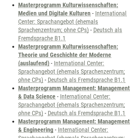
Masterprogramm Kulturwissenschaften:
Medien und Digitale Kulturen
-
International
Center: Sprachangebot (ehemals
Sprachenzentrum; ohne CPs)
-
Deutsch als
Fremdsprache B1.1
Masterprogramm Kulturwissenschaften:
Theorie und Geschichte der Moderne
(auslaufend)
-
International Center:
Sprachangebot (ehemals Sprachenzentrum;
ohne CPs)
-
Deutsch als Fremdsprache B1.1
Masterprogramm Management: Management
& Data Science
-
International Center:
Sprachangebot (ehemals Sprachenzentrum;
ohne CPs)
-
Deutsch als Fremdsprache B1.1
Masterprogramm Management: Management
& Engineering
-
International Center: