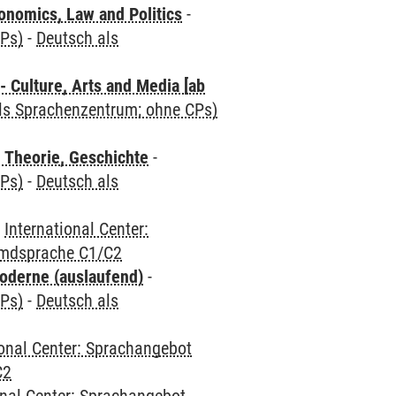
nomics, Law and Politics
-
CPs)
-
Deutsch als
 Culture, Arts and Media [ab
als Sprachenzentrum; ohne CPs)
 Theorie, Geschichte
-
CPs)
-
Deutsch als
-
International Center:
emdsprache C1/C2
oderne (auslaufend)
-
CPs)
-
Deutsch als
ional Center: Sprachangebot
C2