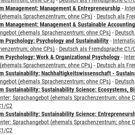
henzentrum; ohne CPs)
-
Deutsch als Fremdsprache C1/
m Management: Management & Entrepreneurship
-
Inte
(ehemals Sprachenzentrum; ohne CPs)
-
Deutsch als Fr
m Management: Management & Sustainable Accounting
angebot (ehemals Sprachenzentrum; ohne CPs)
-
Deutsch
 Psychology: Psychology and Sustainability
-
Internat
henzentrum; ohne CPs)
-
Deutsch als Fremdsprache C1/
 Psychology: Work & Organizational Psychology
-
Inte
(ehemals Sprachenzentrum; ohne CPs)
-
Deutsch als Fr
Sustainability: Nachhaltigkeitswissenschaft - Sustaina
angebot (ehemals Sprachenzentrum; ohne CPs)
-
Deutsch
Sustainability: Sustainability Science: Ecosystems, Bi
Center: Sprachangebot (ehemals Sprachenzentrum; ohne 
C1/C2
 Sustainability: Sustainability Science: Entrepreneurs
Center: Sprachangebot (ehemals Sprachenzentrum; ohne 
C1/C2