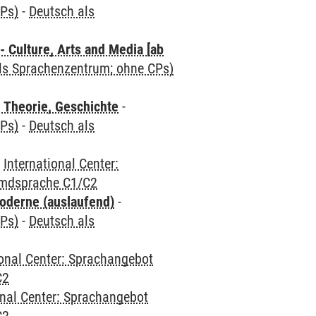
CPs)
-
Deutsch als
 Culture, Arts and Media [ab
als Sprachenzentrum; ohne CPs)
 Theorie, Geschichte
-
CPs)
-
Deutsch als
-
International Center:
emdsprache C1/C2
oderne (auslaufend)
-
CPs)
-
Deutsch als
ional Center: Sprachangebot
C2
onal Center: Sprachangebot