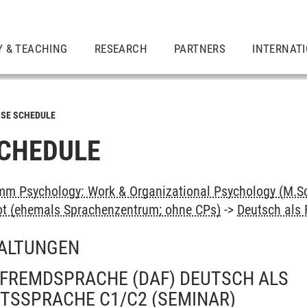
Y & TEACHING
RESEARCH
PARTNERS
INTERNAT
SE SCHEDULE
CHEDULE
m Psychology: Work & Organizational Psychology (M.Sc
ot (ehemals Sprachenzentrum; ohne CPs)
->
Deutsch als
ALTUNGEN
 FREMDSPRACHE (DAF) DEUTSCH ALS
TSSPRACHE C1/C2
(SEMINAR)