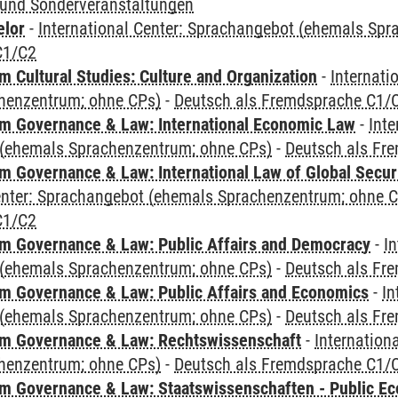
und Sonderveranstaltungen
elor
-
International Center: Sprachangebot (ehemals Sp
C1/C2
 Cultural Studies: Culture and Organization
-
Internati
henzentrum; ohne CPs)
-
Deutsch als Fremdsprache C1/
 Governance & Law: International Economic Law
-
Inte
(ehemals Sprachenzentrum; ohne CPs)
-
Deutsch als Fr
 Governance & Law: International Law of Global Secur
Center: Sprachangebot (ehemals Sprachenzentrum; ohne 
C1/C2
 Governance & Law: Public Affairs and Democracy
-
In
(ehemals Sprachenzentrum; ohne CPs)
-
Deutsch als Fr
 Governance & Law: Public Affairs and Economics
-
In
(ehemals Sprachenzentrum; ohne CPs)
-
Deutsch als Fr
m Governance & Law: Rechtswissenschaft
-
Internation
henzentrum; ohne CPs)
-
Deutsch als Fremdsprache C1/
 Governance & Law: Staatswissenschaften - Public Eco