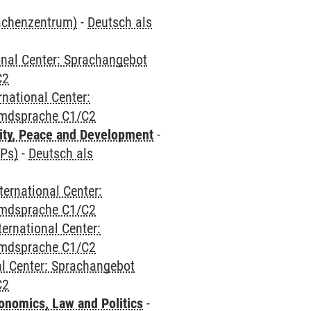
rachenzentrum)
-
Deutsch als
onal Center: Sprachangebot
C2
rnational Center:
emdsprache C1/C2
ity, Peace and Development
-
CPs)
-
Deutsch als
ternational Center:
emdsprache C1/C2
ternational Center:
emdsprache C1/C2
al Center: Sprachangebot
C2
nomics, Law and Politics
-