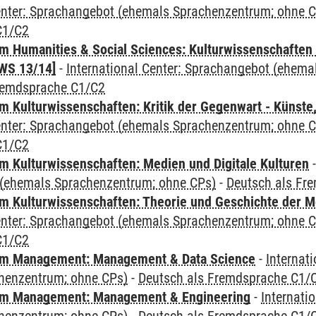
Center: Sprachangebot (ehemals Sprachenzentrum; ohne 
C1/C2
 Humanities & Social Sciences: Kulturwissenschaften -
WS 13/14]
-
International Center: Sprachangebot (ehem
remdsprache C1/C2
 Kulturwissenschaften: Kritik der Gegenwart - Künste,
Center: Sprachangebot (ehemals Sprachenzentrum; ohne 
C1/C2
 Kulturwissenschaften: Medien und Digitale Kulturen
(ehemals Sprachenzentrum; ohne CPs)
-
Deutsch als Fr
 Kulturwissenschaften: Theorie und Geschichte der M
Center: Sprachangebot (ehemals Sprachenzentrum; ohne 
C1/C2
m Management: Management & Data Science
-
Internat
henzentrum; ohne CPs)
-
Deutsch als Fremdsprache C1/
m Management: Management & Engineering
-
Internati