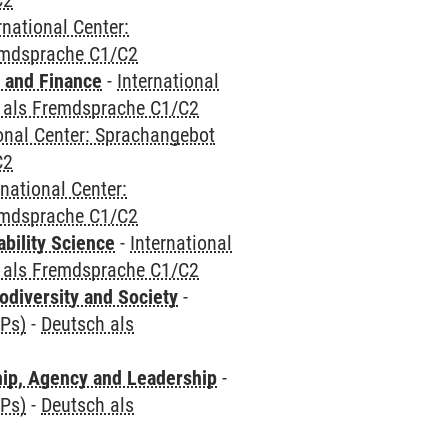
C2
rnational Center:
emdsprache C1/C2
 and Finance
-
International
 als Fremdsprache C1/C2
ional Center: Sprachangebot
C2
rnational Center:
emdsprache C1/C2
bility Science
-
International
 als Fremdsprache C1/C2
odiversity and Society
-
CPs)
-
Deutsch als
hip, Agency and Leadership
-
CPs)
-
Deutsch als