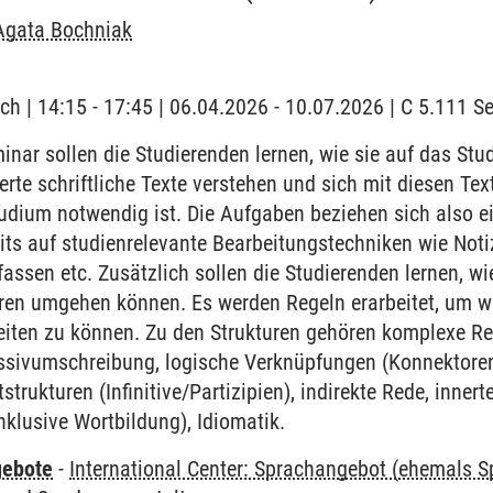
Agata Bochniak
ch | 14:15 - 17:45 | 06.04.2026 - 10.07.2026 | C 5.111 
nar sollen die Studierenden lernen, wie sie auf das St
erte schriftliche Texte verstehen und sich mit diesen Te
udium notwendig ist. Die Aufgaben beziehen sich also ei
its auf studienrelevante Bearbeitungstechniken wie Not
ssen etc. Zusätzlich sollen die Studierenden lernen, wi
uren umgehen können. Es werden Regeln erarbeitet, um w
iten zu können. Zu den Strukturen gehören komplexe Rec
ssivumschreibung, logische Verknüpfungen (Konnektoren
itstrukturen (Infinitive/Partizipien), indirekte Rede, inne
nklusive Wortbildung), Idiomatik.
gebote
-
International Center: Sprachangebot (ehemals 