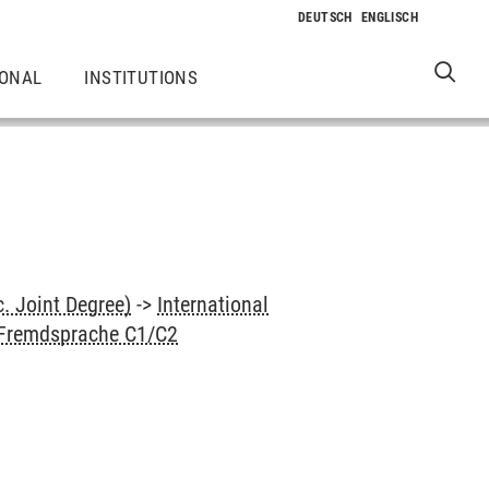
IONAL
INSTITUTIONS
. Joint Degree)
->
International
 Fremdsprache C1/C2