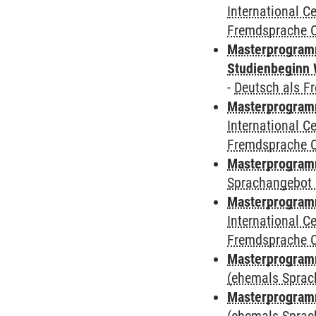
International 
Fremdsprache 
Masterprogramm
Studienbeginn 
-
Deutsch als F
Masterprogramm
International 
Fremdsprache 
Masterprogramm
Sprachangebot 
Masterprogramm
International 
Fremdsprache 
Masterprogram
(ehemals Sprac
Masterprogram