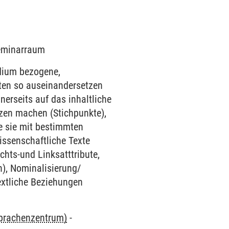
Seminarraum
udium bezogene,
xten so auseinandersetzen
nerseits auf das inhaltliche
izen machen (Stichpunkte),
e sie mit bestimmten
issenschaftliche Texte
hts-und Linksatttribute,
), Nominalisierung/
rtextliche Beziehungen
Sprachenzentrum)
-