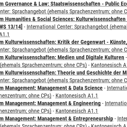
 Governance & Law: Staatswissenschaften - Public Eco
Center: Sprachangebot (ehemals Sprachenzentrum; ohne 
 Humanities & Social Sciences: Kulturwissenschaften -
WS 13/14]
-
International Center: Sprachangebot (ehem
A1.1
 Kulturwissenschaften: Kritik der Gegenwart - Künste,
Center: Sprachangebot (ehemals Sprachenzentrum; ohne 
 Kulturwissenschaften: Medien und Digitale Kulturen
(ehemals Sprachenzentrum; ohne CPs)
-
Kantonesisch A
 Kulturwissenschaften: Theorie und Geschichte der M
Center: Sprachangebot (ehemals Sprachenzentrum; ohne 
m Management: Management & Data Science
-
Internat
henzentrum; ohne CPs)
-
Kantonesisch A1.1
m Management: Management & Engineering
-
Internati
henzentrum; ohne CPs)
-
Kantonesisch A1.1
m Management: Management & Entrepreneurship
-
Inte
(ehemals Sprachenzentrum; ohne CPs)
-
Kantonesisch A