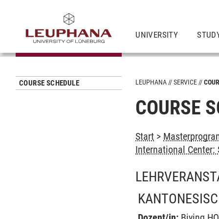
UNIVERSITY
STUD
LEUPHANA
SERVICE
COUR
COURSE SCHEDULE
COURSE S
Start
>
Masterprogram
International Center
LEHRVERANST
KANTONESISC
Dozent/in:
Biying H