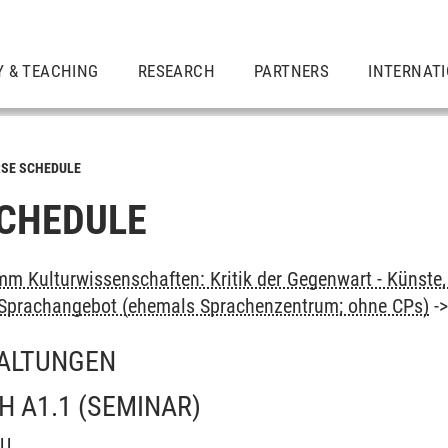
Y & TEACHING
RESEARCH
PARTNERS
INTERNAT
SE SCHEDULE
CHEDULE
m Kulturwissenschaften: Kritik der Gegenwart - Künste, 
: Sprachangebot (ehemals Sprachenzentrum; ohne CPs)
-
ALTUNGEN
H A1.1
(SEMINAR)
OU