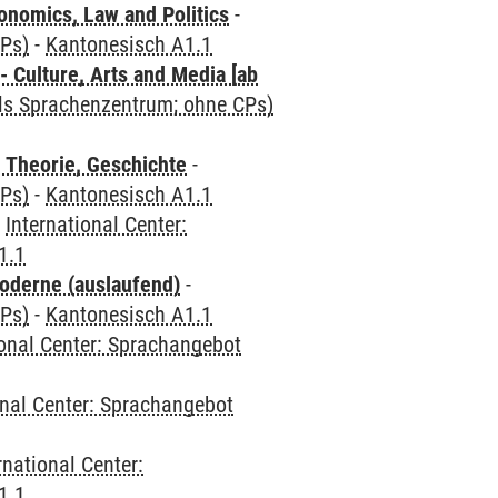
nomics, Law and Politics
-
CPs)
-
Kantonesisch A1.1
 Culture, Arts and Media [ab
als Sprachenzentrum; ohne CPs)
 Theorie, Geschichte
-
CPs)
-
Kantonesisch A1.1
-
International Center:
1.1
oderne (auslaufend)
-
CPs)
-
Kantonesisch A1.1
ional Center: Sprachangebot
onal Center: Sprachangebot
rnational Center:
1.1