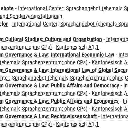
gebote
-
International Center: Sprachangebot (ehemals 
und Sonderveranstaltungen
elor
-
International Center: Sprachangebot (ehemals Sp
 Cultural Studies: Culture and Organization
-
Internati
henzentrum; ohne CPs)
-
Kantonesisch A1.1
 Governance & Law: International Economic Law
-
Inte
(ehemals Sprachenzentrum; ohne CPs)
-
Kantonesisch A
 Governance & Law: International Law of Global Secur
Center: Sprachangebot (ehemals Sprachenzentrum; ohne 
 Governance & Law: Public Affairs and Democracy
-
In
(ehemals Sprachenzentrum; ohne CPs)
-
Kantonesisch A
 Governance & Law: Public Affairs and Economics
-
In
(ehemals Sprachenzentrum; ohne CPs)
-
Kantonesisch A
m Governance & Law: Rechtswissenschaft
-
Internation
henzentrum; ohne CPs)
-
Kantonesisch A1.1