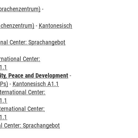
Sprachenzentrum)
-
rachenzentrum)
-
Kantonesisch
onal Center: Sprachangebot
rnational Center:
1.1
ity, Peace and Development
-
CPs)
-
Kantonesisch A1.1
ternational Center:
1.1
ternational Center:
1.1
al Center: Sprachangebot