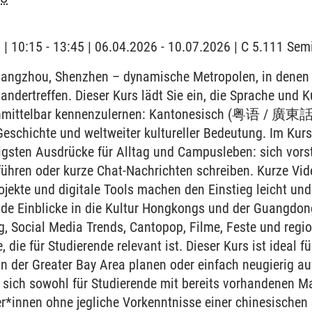
g | 10:15 - 13:45 | 06.04.2026 - 10.07.2026 | C 5.111 Se
ngzhou, Shenzhen – dynamische Metropolen, in denen g
ndertreffen. Dieser Kurs lädt Sie ein, die Sprache und Ku
nmittelbar kennenzulernen: Kantonesisch (粤语 / 廣東話) 
Geschichte und weltweiter kultureller Bedeutung. Im Kur
tigsten Ausdrücke für Alltag und Campusleben: sich vors
 führen oder kurze Chat-Nachrichten schreiben. Kurze Vide
rojekte und digitale Tools machen den Einstieg leicht und
de Einblicke in die Kultur Hongkongs und der Guangdong
ag, Social Media Trends, Cantopop, Filme, Feste und regi
 die für Studierende relevant ist. Dieser Kurs ist ideal für
 der Greater Bay Area planen oder einfach neugierig auf
t sich sowohl für Studierende mit bereits vorhandenen 
r*innen ohne jegliche Vorkenntnisse einer chinesischen