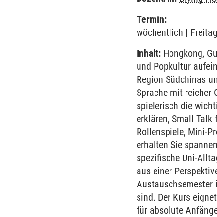
Termin:
wöchentlich | Freita
Inhalt:
Hongkong, Gua
und Popkultur aufeina
Region Südchinas u
Sprache mit reicher 
spielerisch die wich
erklären, Small Talk
Rollenspiele, Mini-P
erhalten Sie spannen
spezifische Uni-Allt
aus einer Perspektive,
Austauschsemester in
sind. Der Kurs eigne
für absolute Anfänge