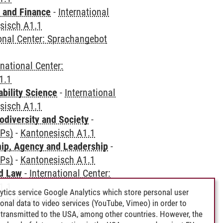
 and Finance
-
International
sisch A1.1
ional Center: Sprachangebot
rnational Center:
1.1
bility Science
-
International
sisch A1.1
odiversity and Society
-
CPs)
-
Kantonesisch A1.1
hip, Agency and Leadership
-
CPs)
-
Kantonesisch A1.1
nd Law
-
International Center:
1.1
ytics service Google Analytics which store personal user
terials and Chemistry
-
rsonal data to video services (YouTube, Vimeo) in order to
CPs)
-
Kantonesisch A1.1
transmitted to the USA, among other countries. However, the