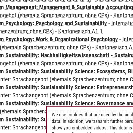
m Management: Management & Sustainable Accounting
angebot (ehemals Sprachenzentrum; ohne CPs)
-
Kantone
 Psychology: Psychology and Sustainability
-
Internat
henzentrum; ohne CPs)
-
Kantonesisch A1.1
 Psychology: Work & Organizational Psychology
-
Inte
(ehemals Sprachenzentrum; ohne CPs)
-
Kantonesisch A
Sustainability: Nachhaltigkeitswissenschaft - Sustaina
angebot (ehemals Sprachenzentrum; ohne CPs)
-
Kantone
Sustainability: Sustainability Science: Ecosystems, Bi
Center: Sprachangebot (ehemals Sprachenzentrum; ohne 
 Sustainability: Sustainability Science: Entrepreneurs
Center: Sprachangebot (ehemals Sprachenzentrum; ohne 
 Sustainability: Sustainability Science: Governance a
(ehemals Sprachenzentrum; ohne CPs)
-
Kantonesisch A
We use cookies that are used by the anal
Sustainability: Sustainability Science: Resources, Ma
data. In addition, we transmit further pe
Center: Sprachangebot (ehemals Sprachenzentrum; ohne 
show you embedded videos. This data is 