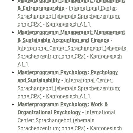
Masterprogramm Management: Management
& Entrepreneurship
-
International Center:
Sprachangebot (ehemals Sprachenzentrum;
ohne CPs)
-
Kantonesisch A1.1
Masterprogramm Management: Management
& Sustainable Accounting and Finance
-
International Center: Sprachangebot (ehemals
Sprachenzentrum; ohne CPs)
-
Kantonesisch
A1.1
Masterprogramm Psychology: Psychology
and Sustainability
-
International Center:
Sprachangebot (ehemals Sprachenzentrum;
ohne CPs)
-
Kantonesisch A1.1
Masterprogramm Psychology: Work &
Organizational Psychology
-
International
Center: Sprachangebot (ehemals
Sprachenzentrum; ohne CPs)
-
Kantonesisch