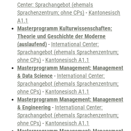
Center: Sprachangebot (ehemals
Sprachenzentrum; ohne CPs)
-
Kantonesisch
A1.1
Masterprogramm Kulturwissenschaften:
Theorie und Geschichte der Moderne
(auslaufend)
-
International Center:
Sprachangebot (ehemals Sprachenzentrum;
ohne CPs)
-
Kantonesisch A1.1
Masterprogramm Management: Management
& Data Science
-
International Center:
Sprachangebot (ehemals Sprachenzentrum;
ohne CPs)
-
Kantonesisch A1.1
Masterprogramm Management: Management
& Engineering
-
International Center:
Sprachangebot (ehemals Sprachenzentrum;
ohne CPs)
-
Kantonesisch A1.1