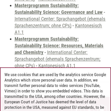
Masterprogramm Sustainability:
Sustainability Science: Governance and Law
-
International Center: Sprachangebot (ehemals
Sprachenzentrum; ohne CPs)
-
Kantonesisch
A1.1
Masterprogramm Sustainability:
Sustainability Science: Resources, Materials
and Chemistry
-
International Center:
Sprachangebot (ehemals Sprachenzentrum;
ohne CPs)
-
Kantonesisch A1.1
We use cookies that are used by the analytics service Google
Analytics which store personal user data. In addition, we
transmit further personal data to video services (YouTube,
Andreea Tribel
/
30.06.2024
Vimeo) in order to show you embedded videos. This data is
transmitted to the USA, among other countries. However, the
European Court of Justice has deemed the level of data
protection in the USA, measured against EU standards, to be
CONTACT