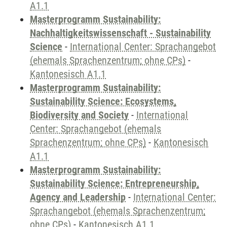
A1.1
Masterprogramm Sustainability:
Nachhaltigkeitswissenschaft - Sustainability
Science
-
International Center: Sprachangebot
(ehemals Sprachenzentrum; ohne CPs)
-
Kantonesisch A1.1
Masterprogramm Sustainability:
Sustainability Science: Ecosystems,
Biodiversity and Society
-
International
Center: Sprachangebot (ehemals
Sprachenzentrum; ohne CPs)
-
Kantonesisch
A1.1
Masterprogramm Sustainability:
Sustainability Science: Entrepreneurship,
Agency and Leadership
-
International Center:
Sprachangebot (ehemals Sprachenzentrum;
ohne CPs)
-
Kantonesisch A1.1