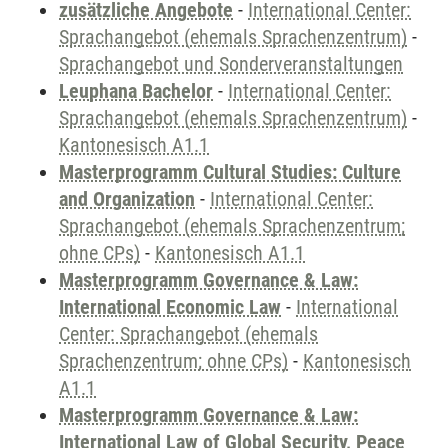
zusätzliche Angebote
-
International Center:
Sprachangebot (ehemals Sprachenzentrum)
-
Sprachangebot und Sonderveranstaltungen
Leuphana Bachelor
-
International Center:
Sprachangebot (ehemals Sprachenzentrum)
-
Kantonesisch A1.1
Masterprogramm Cultural Studies: Culture
and Organization
-
International Center:
Sprachangebot (ehemals Sprachenzentrum;
ohne CPs)
-
Kantonesisch A1.1
Masterprogramm Governance & Law:
International Economic Law
-
International
Center: Sprachangebot (ehemals
Sprachenzentrum; ohne CPs)
-
Kantonesisch
A1.1
Masterprogramm Governance & Law:
International Law of Global Security, Peace