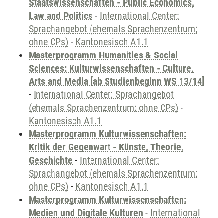
Staatswissenschaften - Public Economics,
Law and Politics
-
International Center:
Sprachangebot (ehemals Sprachenzentrum;
ohne CPs)
-
Kantonesisch A1.1
Masterprogramm Humanities & Social
Sciences: Kulturwissenschaften - Culture,
Arts and Media [ab Studienbeginn WS 13/14]
-
International Center: Sprachangebot
(ehemals Sprachenzentrum; ohne CPs)
-
Kantonesisch A1.1
Masterprogramm Kulturwissenschaften:
Kritik der Gegenwart - Künste, Theorie,
Geschichte
-
International Center:
Sprachangebot (ehemals Sprachenzentrum;
ohne CPs)
-
Kantonesisch A1.1
Masterprogramm Kulturwissenschaften:
Medien und Digitale Kulturen
-
International