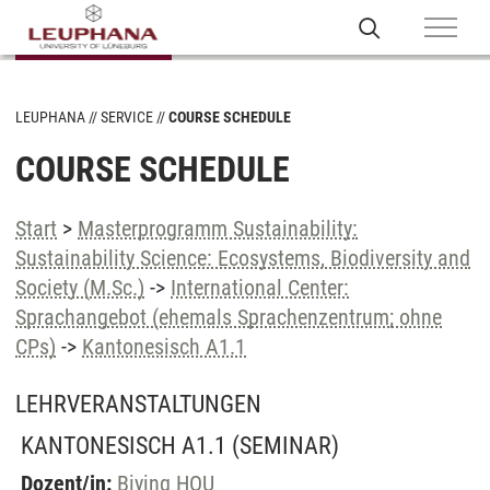
LEUPHANA
SERVICE
COURSE SCHEDULE
COURSE SCHEDULE
Start
>
Masterprogramm Sustainability:
Sustainability Science: Ecosystems, Biodiversity and
Society (M.Sc.)
->
International Center:
Sprachangebot (ehemals Sprachenzentrum; ohne
CPs)
->
Kantonesisch A1.1
LEHRVERANSTALTUNGEN
KANTONESISCH A1.1
(SEMINAR)
Dozent/in:
Biying HOU