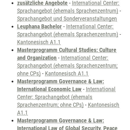
zusätzliche Angebote
-
International Center:
Sprachangebot (ehemals Sprachenzentrum)
-
Sprachangebot und Sonderveranstaltungen
Leuphana Bachelor
-
International Center:
Sprachangebot (ehemals Sprachenzentrum)
-
Kantonesisch A1.1
Masterprogramm Cultural Studies: Culture
and Organization
-
International Center:
Sprachangebot (ehemals Sprachenzentrum;
ohne CPs)
-
Kantonesisch A1.1
Masterprogramm Governance & Law:
International Economic Law
-
International
Center: Sprachangebot (ehemals
Sprachenzentrum; ohne CPs)
-
Kantonesisch
A1.1
Masterprogramm Governance & Law:
International Law of Global Security, Peace