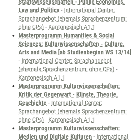
Staatswissenschaften - Public Economics,
Law and Politics
-
International Center:
Sprachangebot (ehemals Sprachenzentrum;
ohne CPs)
-
Kantonesisch A1.1
Masterprogramm Humanities & Social
Sciences: Kulturwissenschaften - Culture,
Arts and Media [ab Studienbeginn WS 13/14]
-
International Center: Sprachangebot
(ehemals Sprachenzentrum; ohne CPs)
-
Kantonesisch A1.1
Masterprogramm Kulturwissenschaften:
Kritik der Gegenwart - Künste, Theorie,
Geschichte
-
International Center:
Sprachangebot (ehemals Sprachenzentrum;
ohne CPs)
-
Kantonesisch A1.1
Masterprogramm Kulturwissenschaften:
Medien und Digitale Kulturen
-
International