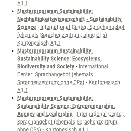
A1.1
Masterprogramm Sustainability:
Nachhaltigkeitswissenschaft - Sustainability
Science
-
International Center: Sprachangebot
(ehemals Sprachenzentrum; ohne CPs)
-
Kantonesisch A1.1
Masterprogramm Sustainability:
Sustainability Science: Ecosystems,
Biodiversity and Society
-
International
Center: Sprachangebot (ehemals
Sprachenzentrum; ohne CPs)
-
Kantonesisch
A1.1
Masterprogramm Sustainability:
Sustainability Science: Entrepreneurship,
Agency and Leadership
-
International Center:
Sprachangebot (ehemals Sprachenzentrum;
ohne CPs)
-
Kantonesisch A1.1