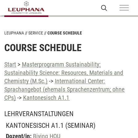
LEUPHANA
SERVICE
COURSE SCHEDULE
COURSE SCHEDULE
Start
>
Masterprogramm Sustainability:
Sustainability Science: Resources, Materials and
Chemistry (M.Sc.)
->
International Center:
Sprachangebot (ehemals Sprachenzentrum; ohne
CPs)
->
Kantonesisch A1.1
LEHRVERANSTALTUNGEN
KANTONESISCH A1.1
(SEMINAR)
Dozent/in:
Biying HOU