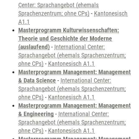
Center: Sprachangebot (ehemals
Sprachenzentrum; ohne CPs)
-
Kantonesisch
A1.1
Masterprogramm Kulturwissenschaften:
Theorie und Geschichte der Moderne
(auslaufend)
-
International Center:
Sprachangebot (ehemals Sprachenzentrum;
ohne CPs)
-
Kantonesisch A1.1
Masterprogramm Management: Management
& Data Science
-
International Center:
Sprachangebot (ehemals Sprachenzentrum;
ohne CPs)
-
Kantonesisch A1.1
Masterprogramm Management: Management
& Engineering
-
International Center:
Sprachangebot (ehemals Sprachenzentrum;
ohne CPs)
-
Kantonesisch A1.1