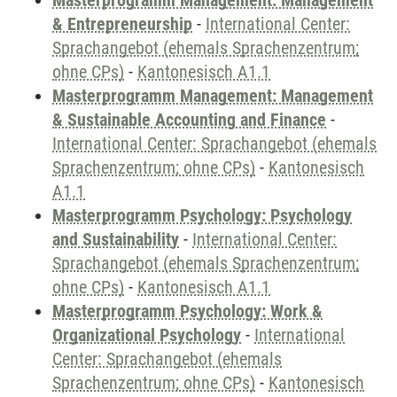
Masterprogramm Management: Management
& Entrepreneurship
-
International Center:
Sprachangebot (ehemals Sprachenzentrum;
ohne CPs)
-
Kantonesisch A1.1
Masterprogramm Management: Management
& Sustainable Accounting and Finance
-
International Center: Sprachangebot (ehemals
Sprachenzentrum; ohne CPs)
-
Kantonesisch
A1.1
Masterprogramm Psychology: Psychology
and Sustainability
-
International Center:
Sprachangebot (ehemals Sprachenzentrum;
ohne CPs)
-
Kantonesisch A1.1
Masterprogramm Psychology: Work &
Organizational Psychology
-
International
Center: Sprachangebot (ehemals
Sprachenzentrum; ohne CPs)
-
Kantonesisch