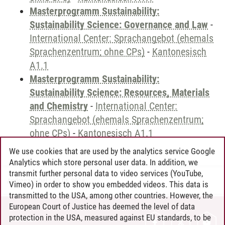
Masterprogramm Sustainability:
Sustainability Science: Governance and Law
-
International Center: Sprachangebot (ehemals
Sprachenzentrum; ohne CPs)
-
Kantonesisch
A1.1
Masterprogramm Sustainability:
Sustainability Science: Resources, Materials
and Chemistry
-
International Center:
Sprachangebot (ehemals Sprachenzentrum;
ohne CPs)
-
Kantonesisch A1.1
We use cookies that are used by the analytics service Google
Analytics which store personal user data. In addition, we
transmit further personal data to video services (YouTube,
Andreea Tribel
/
30.06.2024
Vimeo) in order to show you embedded videos. This data is
transmitted to the USA, among other countries. However, the
European Court of Justice has deemed the level of data
protection in the USA, measured against EU standards, to be
CONTACT