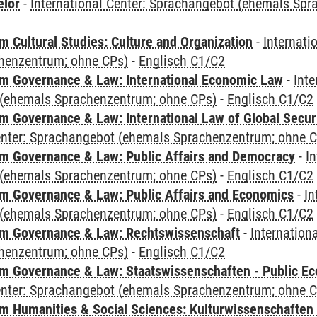
elor
-
International Center: Sprachangebot (ehemals Sp
 Cultural Studies: Culture and Organization
-
Internati
henzentrum; ohne CPs)
-
Englisch C1/C2
 Governance & Law: International Economic Law
-
Inte
(ehemals Sprachenzentrum; ohne CPs)
-
Englisch C1/C2
 Governance & Law: International Law of Global Secur
Center: Sprachangebot (ehemals Sprachenzentrum; ohne 
 Governance & Law: Public Affairs and Democracy
-
In
(ehemals Sprachenzentrum; ohne CPs)
-
Englisch C1/C2
 Governance & Law: Public Affairs and Economics
-
In
(ehemals Sprachenzentrum; ohne CPs)
-
Englisch C1/C2
m Governance & Law: Rechtswissenschaft
-
Internation
henzentrum; ohne CPs)
-
Englisch C1/C2
 Governance & Law: Staatswissenschaften - Public Eco
Center: Sprachangebot (ehemals Sprachenzentrum; ohne 
 Humanities & Social Sciences: Kulturwissenschaften -