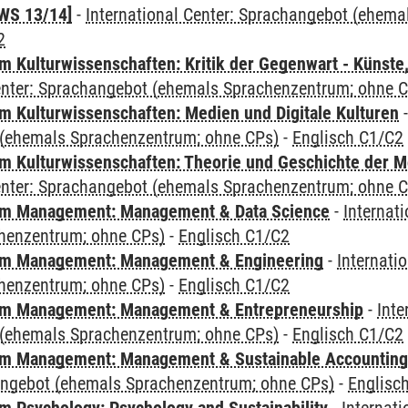
WS 13/14]
-
International Center: Sprachangebot (ehem
2
 Kulturwissenschaften: Kritik der Gegenwart - Künste,
Center: Sprachangebot (ehemals Sprachenzentrum; ohne 
 Kulturwissenschaften: Medien und Digitale Kulturen
(ehemals Sprachenzentrum; ohne CPs)
-
Englisch C1/C2
 Kulturwissenschaften: Theorie und Geschichte der M
Center: Sprachangebot (ehemals Sprachenzentrum; ohne 
m Management: Management & Data Science
-
Internat
henzentrum; ohne CPs)
-
Englisch C1/C2
m Management: Management & Engineering
-
Internati
henzentrum; ohne CPs)
-
Englisch C1/C2
m Management: Management & Entrepreneurship
-
Inte
(ehemals Sprachenzentrum; ohne CPs)
-
Englisch C1/C2
m Management: Management & Sustainable Accounting
angebot (ehemals Sprachenzentrum; ohne CPs)
-
Englisc