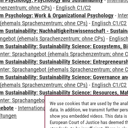
 Psychology: Psychology and Sustainability
-
Internat
henzentrum; ohne CPs)
-
Englisch C1/C2
 Psychology: Work & Organizational Psychology
-
Inte
(ehemals Sprachenzentrum; ohne CPs)
-
Englisch C1/C2
Sustainability: Nachhaltigkeitswissenschaft - Sustaina
angebot (ehemals Sprachenzentrum; ohne CPs)
-
Englisc
Sustainability: Sustainability Science: Ecosystems, Bi
Center: Sprachangebot (ehemals Sprachenzentrum; ohne 
 Sustainability: Sustainability Science: Entrepreneurs
Center: Sprachangebot (ehemals Sprachenzentrum; ohne 
 Sustainability: Sustainability Science: Governance a
(ehemals Sprachenzentrum; ohne CPs)
-
Englisch C1/C2
Sustainability: Sustainability Science: Resources, Ma
Center: Sprachangebot (ehemals Sprachenzentrum; ohne 
We use cookies that are used by the anal
gebote
-
International Center: Sprachangebot
-
Sprachan
data. In addition, we transmit further pe
ltungen
show you embedded videos. This data is 
European Court of Justice has deemed th