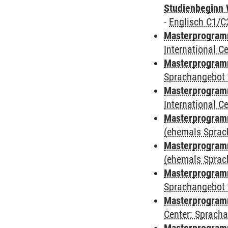
Studienbeginn 
-
Englisch C1/C
Masterprogramm
International 
Masterprogramm
Sprachangebot 
Masterprogramm
International 
Masterprogram
(ehemals Sprac
Masterprogram
(ehemals Sprac
Masterprogram
Sprachangebot 
Masterprogram
Center: Sprach