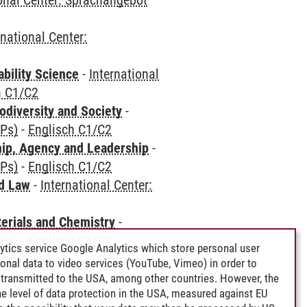
ional Center: Sprachangebot
rnational Center:
bility Science
-
International
h C1/C2
odiversity and Society
-
CPs)
-
Englisch C1/C2
hip, Agency and Leadership
-
CPs)
-
Englisch C1/C2
nd Law
-
International Center:
terials and Chemistry
-
CPs)
-
Englisch C1/C2
ytics service Google Analytics which store personal user
gebot und
rsonal data to video services (YouTube, Vimeo) in order to
transmitted to the USA, among other countries. However, the
e level of data protection in the USA, measured against EU