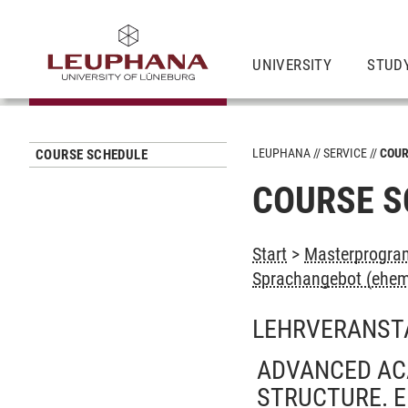
UNIVERSITY
STUD
LEUPHANA
SERVICE
COUR
COURSE SCHEDULE
COURSE S
Start
>
Masterprogra
Sprachangebot (ehem
LEHRVERANST
ADVANCED ACA
STRUCTURE. E