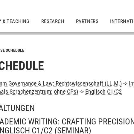
Y & TEACHING
RESEARCH
PARTNERS
INTERNAT
SE SCHEDULE
CHEDULE
mm Governance & Law: Rechtswissenschaft (LL.M.)
->
In
als Sprachenzentrum; ohne CPs)
->
Englisch C1/C2
ALTUNGEN
DEMIC WRITING: CRAFTING PRECISION
NGLISCH C1/C2
(SEMINAR)