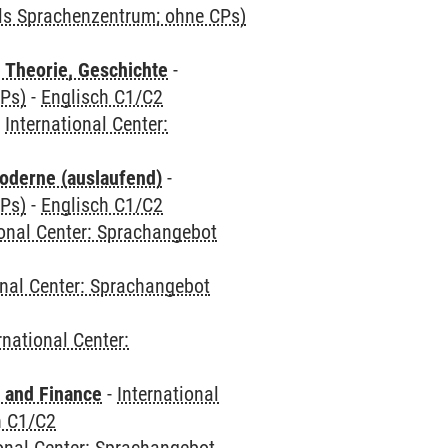
als Sprachenzentrum; ohne CPs)
 Theorie, Geschichte
-
CPs)
-
Englisch C1/C2
-
International Center:
oderne (auslaufend)
-
CPs)
-
Englisch C1/C2
ional Center: Sprachangebot
onal Center: Sprachangebot
rnational Center:
 and Finance
-
International
h C1/C2