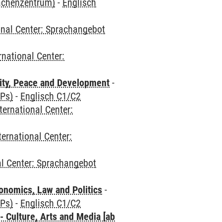
rachenzentrum)
-
Englisch
onal Center: Sprachangebot
rnational Center:
ity, Peace and Development
-
CPs)
-
Englisch C1/C2
ternational Center:
ternational Center:
al Center: Sprachangebot
nomics, Law and Politics
-
CPs)
-
Englisch C1/C2
 Culture, Arts and Media [ab