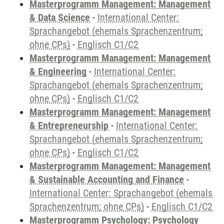
Masterprogramm Management: Management
& Data Science
-
International Center:
Sprachangebot (ehemals Sprachenzentrum;
ohne CPs)
-
Englisch C1/C2
Masterprogramm Management: Management
& Engineering
-
International Center:
Sprachangebot (ehemals Sprachenzentrum;
ohne CPs)
-
Englisch C1/C2
Masterprogramm Management: Management
& Entrepreneurship
-
International Center:
Sprachangebot (ehemals Sprachenzentrum;
ohne CPs)
-
Englisch C1/C2
Masterprogramm Management: Management
& Sustainable Accounting and Finance
-
International Center: Sprachangebot (ehemals
Sprachenzentrum; ohne CPs)
-
Englisch C1/C2
Masterprogramm Psychology: Psychology