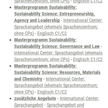
Sprachenzentrum; ohne CPs)
-
Englisch C1/C2
Masterprogramm Sustainability:
Sustainability Science: Entrepreneurship,
Agency and Leadership
-
International Center:
Sprachangebot (ehemals Sprachenzentrum;
ohne CPs)
-
Englisch C1/C2
Masterprogramm Sustainability:
Sustainability Science: Governance and Law
-
International Center: Sprachangebot (ehemals
Sprachenzentrum; ohne CPs)
-
Englisch C1/C2
Masterprogramm Sustainability:
Sustainability Science: Resources, Materials
and Chemistry
-
International Center:
Sprachangebot (ehemals Sprachenzentrum;
ohne CPs)
-
Englisch C1/C2
zusätzliche Angebote
-
International Center:
Sprachangebot
-
Sprachangebot und