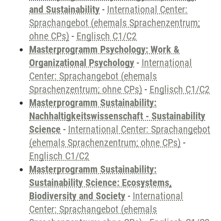
and Sustainability
-
International Center:
Sprachangebot (ehemals Sprachenzentrum;
ohne CPs)
-
Englisch C1/C2
Masterprogramm Psychology: Work &
Organizational Psychology
-
International
Center: Sprachangebot (ehemals
Sprachenzentrum; ohne CPs)
-
Englisch C1/C2
Masterprogramm Sustainability:
Nachhaltigkeitswissenschaft - Sustainability
Science
-
International Center: Sprachangebot
(ehemals Sprachenzentrum; ohne CPs)
-
Englisch C1/C2
Masterprogramm Sustainability:
Sustainability Science: Ecosystems,
Biodiversity and Society
-
International
Center: Sprachangebot (ehemals