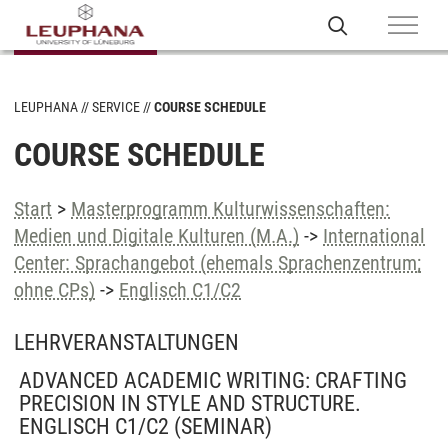
LEUPHANA
SERVICE
COURSE SCHEDULE
COURSE SCHEDULE
Start
>
Masterprogramm Kulturwissenschaften:
Medien und Digitale Kulturen (M.A.)
->
International
Center: Sprachangebot (ehemals Sprachenzentrum;
ohne CPs)
->
Englisch C1/C2
LEHRVERANSTALTUNGEN
ADVANCED ACADEMIC WRITING: CRAFTING
PRECISION IN STYLE AND STRUCTURE.
ENGLISCH C1/C2
(SEMINAR)