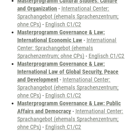
Masterprogramm Cultural Studies: Culture
and Organization
-
International Center:
Sprachangebot (ehemals Sprachenzentrum;
ohne CPs)
-
Englisch C1/C2
Masterprogramm Governance & Law:
International Economic Law
-
International
Center: Sprachangebot (ehemals
Sprachenzentrum; ohne CPs)
-
Englisch C1/C2
Masterprogramm Governance & Law:
International Law of Global Security, Peace
and Development
-
International Center:
Sprachangebot (ehemals Sprachenzentrum;
ohne CPs)
-
Englisch C1/C2
Masterprogramm Governance & Law: Public
Affairs and Democracy
-
International Center:
Sprachangebot (ehemals Sprachenzentrum;
ohne CPs)
-
Englisch C1/C2