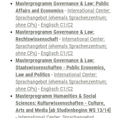
Masterprogramm Governance & Law: Public
Affairs and Economics
-
International Center:
Sprachangebot (ehemals Sprachenzentrum;
ohne CPs)
-
Englisch C1/C2
Masterprogramm Governance & Law:
Rechtswissenschaft
-
International Center:
Sprachangebot (ehemals Sprachenzentrum;
ohne CPs)
-
Englisch C1/C2
Masterprogramm Governance & Law:
Staatswissenschaften - Public Economics,
Law and Politics
-
International Center:
Sprachangebot (ehemals Sprachenzentrum;
ohne CPs)
-
Englisch C1/C2
Masterprogramm Humanities & Social
Sciences: Kulturwissenschaften - Culture,
Arts and Media [ab Studienbeginn WS 13/14]
-
International Center: Sprachangebot