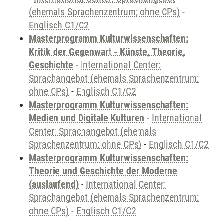
(ehemals Sprachenzentrum; ohne CPs)
-
Englisch C1/C2
Masterprogramm Kulturwissenschaften:
Kritik der Gegenwart - Künste, Theorie,
Geschichte
-
International Center:
Sprachangebot (ehemals Sprachenzentrum;
ohne CPs)
-
Englisch C1/C2
Masterprogramm Kulturwissenschaften:
Medien und Digitale Kulturen
-
International
Center: Sprachangebot (ehemals
Sprachenzentrum; ohne CPs)
-
Englisch C1/C2
Masterprogramm Kulturwissenschaften:
Theorie und Geschichte der Moderne
(auslaufend)
-
International Center:
Sprachangebot (ehemals Sprachenzentrum;
ohne CPs)
-
Englisch C1/C2