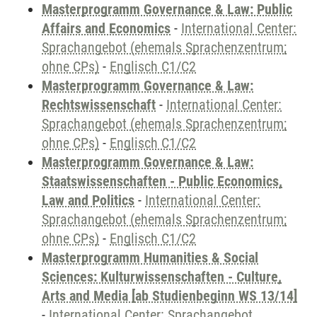
Masterprogramm Governance & Law: Public
Affairs and Economics
-
International Center:
Sprachangebot (ehemals Sprachenzentrum;
ohne CPs)
-
Englisch C1/C2
Masterprogramm Governance & Law:
Rechtswissenschaft
-
International Center:
Sprachangebot (ehemals Sprachenzentrum;
ohne CPs)
-
Englisch C1/C2
Masterprogramm Governance & Law:
Staatswissenschaften - Public Economics,
Law and Politics
-
International Center:
Sprachangebot (ehemals Sprachenzentrum;
ohne CPs)
-
Englisch C1/C2
Masterprogramm Humanities & Social
Sciences: Kulturwissenschaften - Culture,
Arts and Media [ab Studienbeginn WS 13/14]
-
International Center: Sprachangebot