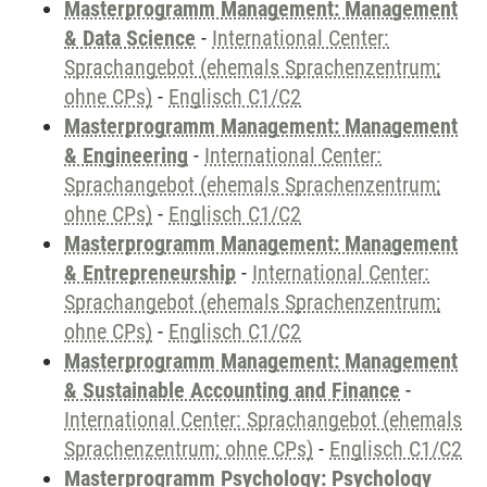
Masterprogramm Management: Management
& Data Science
-
International Center:
Sprachangebot (ehemals Sprachenzentrum;
ohne CPs)
-
Englisch C1/C2
Masterprogramm Management: Management
& Engineering
-
International Center:
Sprachangebot (ehemals Sprachenzentrum;
ohne CPs)
-
Englisch C1/C2
Masterprogramm Management: Management
& Entrepreneurship
-
International Center:
Sprachangebot (ehemals Sprachenzentrum;
ohne CPs)
-
Englisch C1/C2
Masterprogramm Management: Management
& Sustainable Accounting and Finance
-
International Center: Sprachangebot (ehemals
Sprachenzentrum; ohne CPs)
-
Englisch C1/C2
Masterprogramm Psychology: Psychology