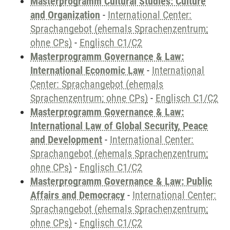
Masterprogramm Cultural Studies: Culture
and Organization
-
International Center:
Sprachangebot (ehemals Sprachenzentrum;
ohne CPs)
-
Englisch C1/C2
Masterprogramm Governance & Law:
International Economic Law
-
International
Center: Sprachangebot (ehemals
Sprachenzentrum; ohne CPs)
-
Englisch C1/C2
Masterprogramm Governance & Law:
International Law of Global Security, Peace
and Development
-
International Center:
Sprachangebot (ehemals Sprachenzentrum;
ohne CPs)
-
Englisch C1/C2
Masterprogramm Governance & Law: Public
Affairs and Democracy
-
International Center:
Sprachangebot (ehemals Sprachenzentrum;
ohne CPs)
-
Englisch C1/C2