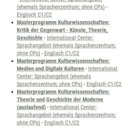
(ehemals Sprachenzentrum; ohne CPs)
-
Englisch C1/C2
Masterprogramm Kulturwissenschaften:
Kritik der Gegenwart - Künste, Theorie,
Geschichte
-
International Center:
Sprachangebot (ehemals Sprachenzentrum;
ohne CPs)
-
Englisch C1/C2
Masterprogramm Kulturwissenschaften:
Medien und Digitale Kulturen
-
International
Center: Sprachangebot (ehemals
Sprachenzentrum; ohne CPs)
-
Englisch C1/C2
Masterprogramm Kulturwissenschaften:
Theorie und Geschichte der Moderne
(auslaufend)
-
International Center:
Sprachangebot (ehemals Sprachenzentrum;
ohne CPs)
-
Englisch C1/C2