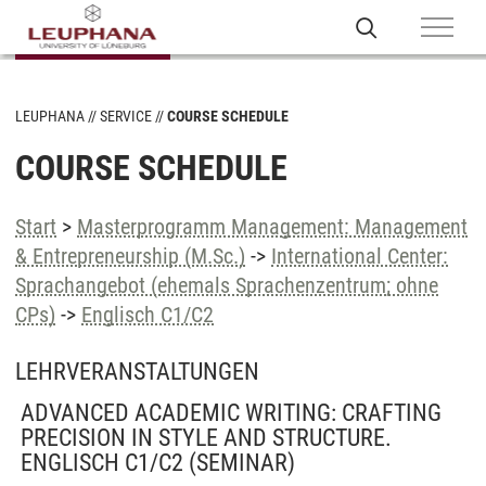
LEUPHANA
SERVICE
COURSE SCHEDULE
COURSE SCHEDULE
Start
>
Masterprogramm Management: Management
& Entrepreneurship (M.Sc.)
->
International Center:
Sprachangebot (ehemals Sprachenzentrum; ohne
CPs)
->
Englisch C1/C2
LEHRVERANSTALTUNGEN
ADVANCED ACADEMIC WRITING: CRAFTING
PRECISION IN STYLE AND STRUCTURE.
ENGLISCH C1/C2
(SEMINAR)