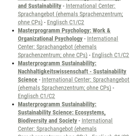
and Sustainability
-
International Center:
Sprachangebot (ehemals Sprachenzentrum;
ohne CPs)
-
Englisch C1/C2
Masterprogramm Psychology: Work &
Organizational Psychology
-
International
Center: Sprachangebot (ehemals
Sprachenzentrum; ohne CPs)
-
Englisch C1/C2
Masterprogramm Sustainability:
Nachhaltigkeitswissenschaft - Sustainability
Science
-
International Center: Sprachangebot
(ehemals Sprachenzentrum; ohne CPs)
-
Englisch C1/C2
Masterprogramm Sustainability:
Sustainability Science: Ecosystems,
Biodiversity and Society
-
International
Center: Sprachangebot (ehemals