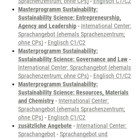
Sprachenzentrum; ohne CPs)
-
Englisch C1/C2
Masterprogramm Sustainability:
Sustainability Science: Entrepreneurship,
Agency and Leadership
-
International Center:
Sprachangebot (ehemals Sprachenzentrum;
ohne CPs)
-
Englisch C1/C2
Masterprogramm Sustainability:
Sustainability Science: Governance and Law
-
International Center: Sprachangebot (ehemals
Sprachenzentrum; ohne CPs)
-
Englisch C1/C2
Masterprogramm Sustainability:
Sustainability Science: Resources, Materials
and Chemistry
-
International Center:
Sprachangebot (ehemals Sprachenzentrum;
ohne CPs)
-
Englisch C1/C2
zusätzliche Angebote
-
International Center:
Sprachangebot
-
Sprachangebot und