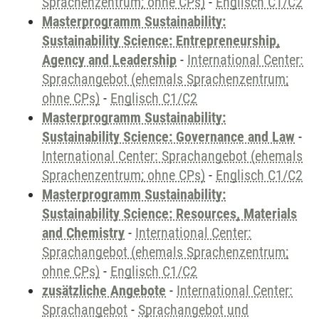
Sprachenzentrum; ohne CPs)
-
Englisch C1/C2
Masterprogramm Sustainability:
Sustainability Science: Entrepreneurship,
Agency and Leadership
-
International Center:
Sprachangebot (ehemals Sprachenzentrum;
ohne CPs)
-
Englisch C1/C2
Masterprogramm Sustainability:
Sustainability Science: Governance and Law
-
International Center: Sprachangebot (ehemals
Sprachenzentrum; ohne CPs)
-
Englisch C1/C2
Masterprogramm Sustainability:
Sustainability Science: Resources, Materials
and Chemistry
-
International Center:
Sprachangebot (ehemals Sprachenzentrum;
ohne CPs)
-
Englisch C1/C2
zusätzliche Angebote
-
International Center:
Sprachangebot
-
Sprachangebot und