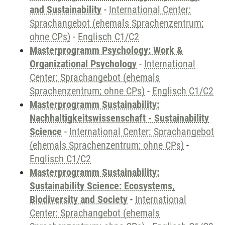
and Sustainability
-
International Center:
Sprachangebot (ehemals Sprachenzentrum;
ohne CPs)
-
Englisch C1/C2
Masterprogramm Psychology: Work &
Organizational Psychology
-
International
Center: Sprachangebot (ehemals
Sprachenzentrum; ohne CPs)
-
Englisch C1/C2
Masterprogramm Sustainability:
Nachhaltigkeitswissenschaft - Sustainability
Science
-
International Center: Sprachangebot
(ehemals Sprachenzentrum; ohne CPs)
-
Englisch C1/C2
Masterprogramm Sustainability:
Sustainability Science: Ecosystems,
Biodiversity and Society
-
International
Center: Sprachangebot (ehemals