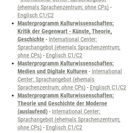
(ehemals Sprachenzentrum; ohne CPs)
-
Englisch C1/C2
Masterprogramm Kulturwissenschaften:
Kritik der Gegenwart - Künste, Theorie,
Geschichte
-
International Center:
Sprachangebot (ehemals Sprachenzentrum;
ohne CPs)
-
Englisch C1/C2
Masterprogramm Kulturwissenschaften:
Medien und Digitale Kulturen
-
International
Center: Sprachangebot (ehemals
Sprachenzentrum; ohne CPs)
-
Englisch C1/C2
Masterprogramm Kulturwissenschaften:
Theorie und Geschichte der Moderne
(auslaufend)
-
International Center:
Sprachangebot (ehemals Sprachenzentrum;
ohne CPs)
-
Englisch C1/C2