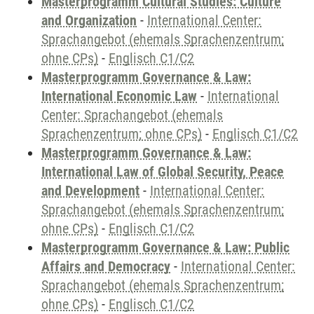
Masterprogramm Cultural Studies: Culture
and Organization
-
International Center:
Sprachangebot (ehemals Sprachenzentrum;
ohne CPs)
-
Englisch C1/C2
Masterprogramm Governance & Law:
International Economic Law
-
International
Center: Sprachangebot (ehemals
Sprachenzentrum; ohne CPs)
-
Englisch C1/C2
Masterprogramm Governance & Law:
International Law of Global Security, Peace
and Development
-
International Center:
Sprachangebot (ehemals Sprachenzentrum;
ohne CPs)
-
Englisch C1/C2
Masterprogramm Governance & Law: Public
Affairs and Democracy
-
International Center:
Sprachangebot (ehemals Sprachenzentrum;
ohne CPs)
-
Englisch C1/C2