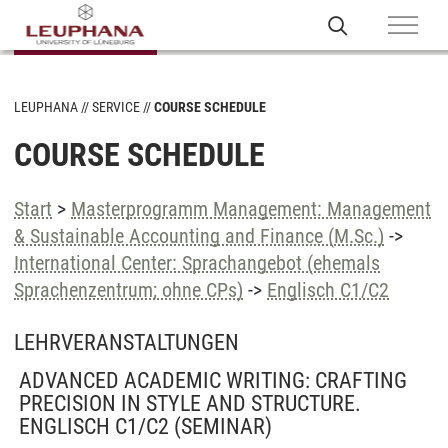
LEUPHANA
SERVICE
COURSE SCHEDULE
COURSE SCHEDULE
Start
>
Masterprogramm Management: Management
& Sustainable Accounting and Finance (M.Sc.)
->
International Center: Sprachangebot (ehemals
Sprachenzentrum; ohne CPs)
->
Englisch C1/C2
LEHRVERANSTALTUNGEN
ADVANCED ACADEMIC WRITING: CRAFTING
PRECISION IN STYLE AND STRUCTURE.
ENGLISCH C1/C2
(SEMINAR)