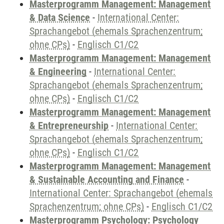
Masterprogramm Management: Management
& Data Science
-
International Center:
Sprachangebot (ehemals Sprachenzentrum;
ohne CPs)
-
Englisch C1/C2
Masterprogramm Management: Management
& Engineering
-
International Center:
Sprachangebot (ehemals Sprachenzentrum;
ohne CPs)
-
Englisch C1/C2
Masterprogramm Management: Management
& Entrepreneurship
-
International Center:
Sprachangebot (ehemals Sprachenzentrum;
ohne CPs)
-
Englisch C1/C2
Masterprogramm Management: Management
& Sustainable Accounting and Finance
-
International Center: Sprachangebot (ehemals
Sprachenzentrum; ohne CPs)
-
Englisch C1/C2
Masterprogramm Psychology: Psychology