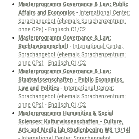
Masterprogramm Governance & Law: Public
Affairs and Economics
-
International Center:
Sprachangebot (ehemals Sprachenzentrum;
ohne CPs)
-
Englisch C1/C2
Masterprogramm Governance & Law:
Rechtswissenschaft
-
International Center:
Sprachangebot (ehemals Sprachenzentrum;
ohne CPs)
-
Englisch C1/C2
Masterprogramm Governance & Law:
Staatswissenschaften - Public Economics,
Law and Politics
-
International Center:
Sprachangebot (ehemals Sprachenzentrum;
ohne CPs)
-
Englisch C1/C2
Masterprogramm Humanities & Social
Sciences: Kulturwissenschaften - Culture,
Arts and Media [ab Studienbeginn WS 13/14]
-
International Center: Sprachangebot