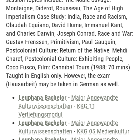
Montaigne, Diderot, Rousseau, The Age of High
Imperialism Case Study: India, Race and Racism,
Olaudah Equiano, David Hume, Immanuel Kant,
and Charles Darwin, Joseph Conrad, Race and War:
Gustav Frenssen, Primitivism, Paul Gauguin,
Postcolonial Culture: Return of the Native, Mehdi
Charef, Postcolonial Culture: Exhibiting People,
Coco Fusco, Film: Cannibal Tours (1988; 70 mins)
Taught in English only. However, the exam
(Hausarbeit) may be taken in German as well.
Leuphana Bachelor
-
Major Angewandte
Kulturwissenschaften
-
KKG 11
Vertiefungsmodul
Leuphana Bachelor
-
Major Angewandte
Kulturwissenschaften
-
KKG 05 Medienkultur
Leuphana Bachelor
-
Major Angewandte