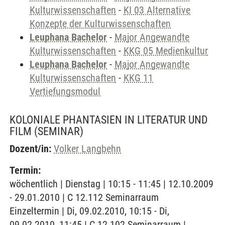
Kulturwissenschaften
-
KI 03 Alternative
Konzepte der Kulturwissenschaften
Leuphana Bachelor
-
Major Angewandte
Kulturwissenschaften
-
KKG 05 Medienkultur
Leuphana Bachelor
-
Major Angewandte
Kulturwissenschaften
-
KKG 11
Vertiefungsmodul
KOLONIALE PHANTASIEN IN LITERATUR UND
FILM
(SEMINAR)
Dozent/in:
Volker Langbehn
Termin:
wöchentlich | Dienstag | 10:15 - 11:45 | 12.10.2009
- 29.01.2010 | C 12.112 Seminarraum
Einzeltermin | Di, 09.02.2010, 10:15 - Di,
09.02.2010, 11:45 | C 12.102 Seminarraum |