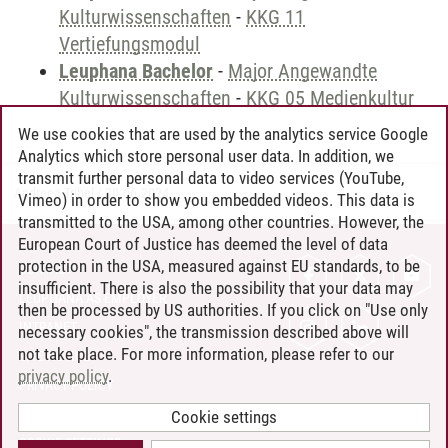
Kulturwissenschaften
-
KKG 11
Vertiefungsmodul
Leuphana Bachelor
-
Major Angewandte
Kulturwissenschaften
-
KKG 05 Medienkultur
We use cookies that are used by the analytics service Google
Analytics which store personal user data. In addition, we
transmit further personal data to video services (YouTube,
Andreea Tribel
/
30.06.2024
Vimeo) in order to show you embedded videos. This data is
transmitted to the USA, among other countries. However, the
European Court of Justice has deemed the level of data
protection in the USA, measured against EU standards, to be
CONTACT
insufficient. There is also the possibility that your data may
LEUPHANA AS EMPLOYER
then be processed by US authorities. If you click on "Use only
INTRANET
necessary cookies", the transmission described above will
not take place. For more information, please refer to our
SITE NOTICE
privacy policy
.
PRIVACY POLICY
ACCESSIBILITY
Cookie settings
COOKIE SETTINGS