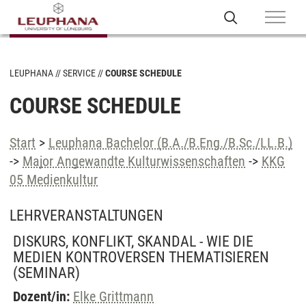
LEUPHANA
SERVICE
COURSE SCHEDULE
COURSE SCHEDULE
Start
>
Leuphana Bachelor (B.A./B.Eng./B.Sc./LL.B.)
->
Major Angewandte Kulturwissenschaften
->
KKG
05 Medienkultur
LEHRVERANSTALTUNGEN
DISKURS, KONFLIKT, SKANDAL - WIE DIE
MEDIEN KONTROVERSEN THEMATISIEREN
(SEMINAR)
Dozent/in:
Elke Grittmann