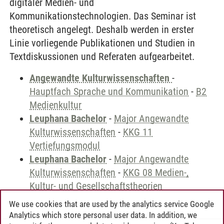
digitaler Medien- und
Kommunikationstechnologien. Das Seminar ist
theoretisch angelegt. Deshalb werden in erster
Linie vorliegende Publikationen und Studien in
Textdiskussionen und Referaten aufgearbeitet.
Angewandte Kulturwissenschaften
-
Hauptfach Sprache und Kommunikation
-
B2
Medienkultur
Leuphana Bachelor
-
Major Angewandte
Kulturwissenschaften
-
KKG 11
Vertiefungsmodul
Leuphana Bachelor
-
Major Angewandte
Kulturwissenschaften
-
KKG 08 Medien-,
Kultur- und Gesellschaftstheorien
We use cookies that are used by the analytics service Google
Analytics which store personal user data. In addition, we