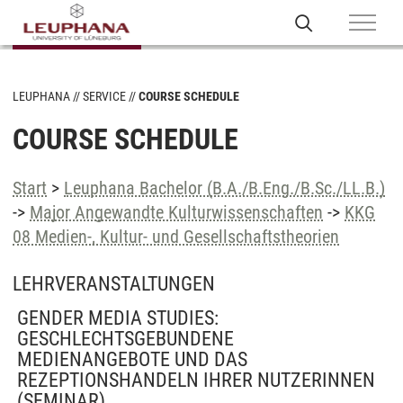
LEUPHANA
SERVICE
COURSE SCHEDULE
COURSE SCHEDULE
Start
>
Leuphana Bachelor (B.A./B.Eng./B.Sc./LL.B.)
->
Major Angewandte Kulturwissenschaften
->
KKG
08 Medien-, Kultur- und Gesellschaftstheorien
LEHRVERANSTALTUNGEN
GENDER MEDIA STUDIES:
GESCHLECHTSGEBUNDENE
MEDIENANGEBOTE UND DAS
REZEPTIONSHANDELN IHRER NUTZERINNEN
(SEMINAR)