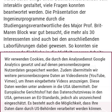
interaktiv gestaltet, viele Fragen konnten
beantwortet werden. Die Präsentation der
Ingenieurprogramme durch die
Studiengangsverantwortliche des Major Prof. Brit-
Maren Block war gut besucht, die mehr als 30
Interessenten sind auch bei den anschließenden
Laborführungen dabei gewesen. So konnten sie
spannende Einblicke in die Vielfalt unserer Arbeits-
und Forschungsbereiche erhalten. Herzlichen Dank
Wir verwenden Cookies, die durch den Analysedienst Google
Analytics gesetzt und auf denen personenbezogene
an alle SHKs und WIMIs, die an der Gestaltung
Nutzerdaten gespeichert werden. Zudem übermitteln wir
dieses Tags beteiligt waren!
weitere personenbezogene Daten an Videodienste (YouTube,
Vimeo), um Ihnen eingebettete Videos anzuzeigen. Diese
Daten werden unter anderem in die USA übermittelt. Der
Europäische Gerichtshof hat das Datenschutzniveau in den
Steffi Kuhlmann
/
05.06.2026
USA, gemessen an EU-Standards, jedoch als unzureichend
eingeschätzt. Es besteht auch die Möglichkeit, dass Ihre
Daten dann durch US-Behörden verarbeitet werden können.