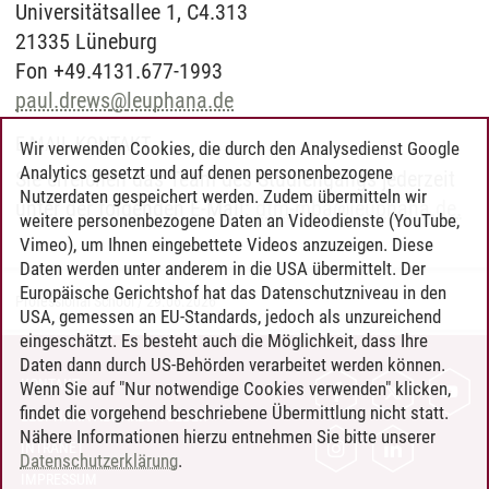
Universitätsallee 1, C4.313
21335 Lüneburg
Fon +49.4131.677-1993
paul.drews
@
leuphana.de
E-MAIL KONTAKT
Wir verwenden Cookies, die durch den Analysedienst Google
Analytics gesetzt und auf denen personenbezogene
Sie erreichen das Team des Studiengangs jederzeit
Nutzerdaten gespeichert werden. Zudem übermitteln wir
unter der folgenden E-Mail:
dtm-mba
@
leuphana.de
.
weitere personenbezogene Daten an Videodienste (YouTube,
Vimeo), um Ihnen eingebettete Videos anzuzeigen. Diese
Daten werden unter anderem in die USA übermittelt. Der
Europäische Gerichtshof hat das Datenschutzniveau in den
Professional School
/
29.06.2026
USA, gemessen an EU-Standards, jedoch als unzureichend
eingeschätzt. Es besteht auch die Möglichkeit, dass Ihre
Daten dann durch US-Behörden verarbeitet werden können.
KONTAKT
Wenn Sie auf "Nur notwendige Cookies verwenden" klicken,
findet die vorgehend beschriebene Übermittlung nicht statt.
LEUPHANA ALS ARBEITGEBER
Nähere Informationen hierzu entnehmen Sie bitte unserer
INTRANET
Datenschutzerklärung
.
IMPRESSUM