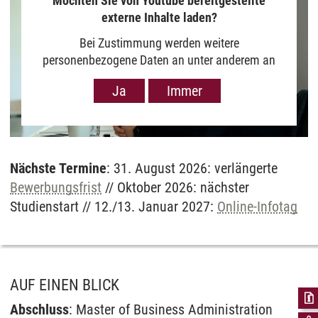
Möchten Sie von Youtube bereitgestellte
externe Inhalte laden?
Bei Zustimmung werden weitere
personenbezogene Daten an unter anderem an
Google in den USA übermittelt, um Ihnen Youtube-
Ja
Immer
Videos anzuzeigen. Der Europäische Gerichtshof
hat das Datenschutzniveau in den USA, gemessen
an EU-Standards, jedoch als unzureichend
eingeschätzt. Es besteht auch die Möglichkeit,
dass Ihre Daten dann durch US-Behörden
Nächste Termine
: 31. August 2026: verlängerte
verarbeitet werden können. Klicken Sie auf „Ja“
Bewerbungsfrist
// Oktober 2026: nächster
erfolgt die Weitergabe nur für die Anzeige dieses
Studienstart // 12./13. Januar 2027:
Online-Infotag
Videos. Bei Klick auf „Immer“ erfolgt die
Weitergabe generell bei Anzeige von Youtube-
Videos auf unserer Seite. Nähere Informationen
hierzu entnehmen Sie bitte unserer
Datenschutzerklärung
.
AUF EINEN BLICK
Abschluss
: Master of Business Administration