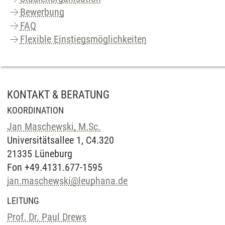
Bewerbung
FAQ
Flexible Einstiegsmöglichkeiten
KONTAKT & BERATUNG
KOORDINATION
Jan Maschewski, M.Sc.
Universitätsallee 1, C4.320
21335 Lüneburg
Fon +49.4131.677-1595
jan.maschewski
@
leuphana.de
LEITUNG
Prof. Dr. Paul Drews