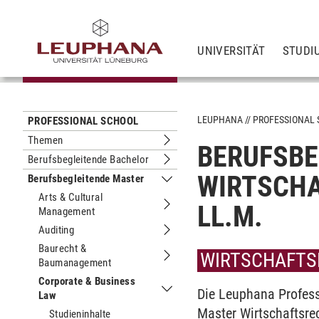
UNIVERSITÄT
STUDI
LEUPHANA
PROFESSIONAL
PROFESSIONAL SCHOOL
Themen
BERUFSBE
Untermenu Themen
Berufsbegleitende Bachelor
Untermenu Berufsbegleitende Bachel
WIRTSCHA
Berufsbegleitende Master
Untermenu Berufsbegleitende Maste
Arts & Cultural
LL.M.
Management
Untermenu Arts & Cultural Managem
Auditing
Untermenu Auditing
Baurecht &
WIRTSCHAFTS
Baumanagement
Untermenu Baurecht & Baumanagem
Corporate & Business
Die Leuphana Profess
Law
Untermenu Corporate & Business La
Master Wirtschaftsre
Studieninhalte