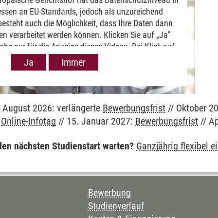
ssen an EU-Standards, jedoch als unzureichend
besteht auch die Möglichkeit, dass Ihre Daten dann
n verarbeitet werden können. Klicken Sie auf „Ja“
gabe nur für die Anzeige dieses Videos. Bei Klick auf
esen
e Weitergabe generell bei Anzeige von Youtube-Videos
Ja
Immer
e. Nähere Informationen hierzu entnehmen Sie bitte
unserer
Datenschutzerklärung
.
. August 2026: verlängerte
Bewerbungsfrist
// Oktober 20
:
Online-Infotag
// 15. Januar 2027:
Bewerbungsfrist
// Ap
 den nächsten Studienstart warten?
Ganzjährig flexibel e
en
CHNIS DIESER SEITE
en
Bewerbung
Studienverlauf