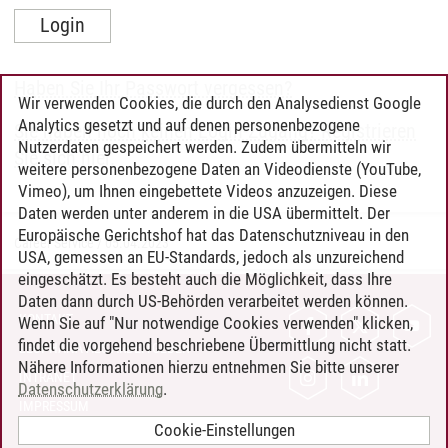
Haben Sie Ihr Passwort vergessen?
Wir verwenden Cookies, die durch den Analysedienst Google
Analytics gesetzt und auf denen personenbezogene
Sie haben noch keinen Login-Zugang? Registrieren
Nutzerdaten gespeichert werden. Zudem übermitteln wir
Sie sich hier.
weitere personenbezogene Daten an Videodienste (YouTube,
Vimeo), um Ihnen eingebettete Videos anzuzeigen. Diese
Daten werden unter anderem in die USA übermittelt. Der
Europäische Gerichtshof hat das Datenschutzniveau in den
Career Service
/
05.04.2023
USA, gemessen an EU-Standards, jedoch als unzureichend
eingeschätzt. Es besteht auch die Möglichkeit, dass Ihre
Daten dann durch US-Behörden verarbeitet werden können.
KONTAKT
Wenn Sie auf "Nur notwendige Cookies verwenden" klicken,
findet die vorgehend beschriebene Übermittlung nicht statt.
LEUPHANA ALS ARBEITGEBER
Nähere Informationen hierzu entnehmen Sie bitte unserer
INTRANET
Datenschutzerklärung
.
IMPRESSUM
Cookie-Einstellungen
DATENSCHUTZ