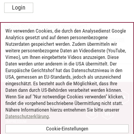
Haben Sie Ihr Passwort vergessen?
Wir verwenden Cookies, die durch den Analysedienst Google
Analytics gesetzt und auf denen personenbezogene
Sie haben noch keinen Login-Zugang? Registrieren
Nutzerdaten gespeichert werden. Zudem übermitteln wir
Sie sich hier.
weitere personenbezogene Daten an Videodienste (YouTube,
Vimeo), um Ihnen eingebettete Videos anzuzeigen. Diese
Daten werden unter anderem in die USA übermittelt. Der
Europäische Gerichtshof hat das Datenschutzniveau in den
Career Service
/
05.04.2023
USA, gemessen an EU-Standards, jedoch als unzureichend
eingeschätzt. Es besteht auch die Möglichkeit, dass Ihre
Daten dann durch US-Behörden verarbeitet werden können.
KONTAKT
Wenn Sie auf "Nur notwendige Cookies verwenden" klicken,
findet die vorgehend beschriebene Übermittlung nicht statt.
LEUPHANA ALS ARBEITGEBER
Nähere Informationen hierzu entnehmen Sie bitte unserer
INTRANET
Datenschutzerklärung
.
IMPRESSUM
Cookie-Einstellungen
DATENSCHUTZ