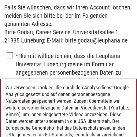
Falls Sie wünschen, dass wir Ihren Account löschen,
melden Sie sich bitte bei der im Folgenden
genannten Adresse:
Birte Godau, Career Service, Universitätsallee 1;
21335 Lüneburg; E-Mail: birte.godau@leuphana.de
Hiermit willige ich ein, dass die Leuphana
Universität Lüneburg meine im Formular
angegebenen personenbezogenen Daten zu
den oben genannten Zwecken und
Wir verwenden Cookies, die durch den Analysedienst Google
Bedingungen speichert und verarbeitet.
Analytics gesetzt und auf denen personenbezogene
Nutzerdaten gespeichert werden. Zudem übermitteln wir
weitere personenbezogene Daten an Videodienste (YouTube,
Vimeo), um Ihnen eingebettete Videos anzuzeigen. Diese
Daten werden unter anderem in die USA übermittelt. Der
Europäische Gerichtshof hat das Datenschutzniveau in den
Career Service
/
22.04.2025
USA, gemessen an EU-Standards, jedoch als unzureichend