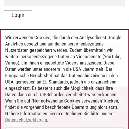
Haben Sie Ihr Passwort vergessen?
Wir verwenden Cookies, die durch den Analysedienst Google
Analytics gesetzt und auf denen personenbezogene
Sie haben noch keinen Login-Zugang? Registrieren
Nutzerdaten gespeichert werden. Zudem übermitteln wir
Sie sich hier.
weitere personenbezogene Daten an Videodienste (YouTube,
Vimeo), um Ihnen eingebettete Videos anzuzeigen. Diese
Daten werden unter anderem in die USA übermittelt. Der
Europäische Gerichtshof hat das Datenschutzniveau in den
MIZ
/
06.11.2024
USA, gemessen an EU-Standards, jedoch als unzureichend
eingeschätzt. Es besteht auch die Möglichkeit, dass Ihre
Daten dann durch US-Behörden verarbeitet werden können.
KONTAKT
Wenn Sie auf "Nur notwendige Cookies verwenden" klicken,
findet die vorgehend beschriebene Übermittlung nicht statt.
LEUPHANA ALS ARBEITGEBER
Nähere Informationen hierzu entnehmen Sie bitte unserer
INTRANET
Datenschutzerklärung
.
IMPRESSUM