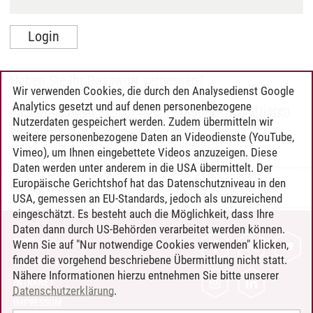
Haben Sie Ihr Passwort vergessen?
Wir verwenden Cookies, die durch den Analysedienst Google
Analytics gesetzt und auf denen personenbezogene
Sie haben noch keinen Login-Zugang? Registrieren
Nutzerdaten gespeichert werden. Zudem übermitteln wir
Sie sich hier.
weitere personenbezogene Daten an Videodienste (YouTube,
Vimeo), um Ihnen eingebettete Videos anzuzeigen. Diese
Daten werden unter anderem in die USA übermittelt. Der
Europäische Gerichtshof hat das Datenschutzniveau in den
MIZ
/
06.11.2024
USA, gemessen an EU-Standards, jedoch als unzureichend
eingeschätzt. Es besteht auch die Möglichkeit, dass Ihre
Daten dann durch US-Behörden verarbeitet werden können.
KONTAKT
Wenn Sie auf "Nur notwendige Cookies verwenden" klicken,
findet die vorgehend beschriebene Übermittlung nicht statt.
LEUPHANA ALS ARBEITGEBER
Nähere Informationen hierzu entnehmen Sie bitte unserer
INTRANET
Datenschutzerklärung
.
IMPRESSUM