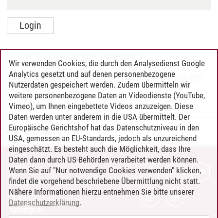
Haben Sie Ihr Passwort vergessen?
Wir verwenden Cookies, die durch den Analysedienst Google
Analytics gesetzt und auf denen personenbezogene
Sie haben noch keinen Login-Zugang? Registrieren
Nutzerdaten gespeichert werden. Zudem übermitteln wir
Sie sich hier.
weitere personenbezogene Daten an Videodienste (YouTube,
Vimeo), um Ihnen eingebettete Videos anzuzeigen. Diese
Daten werden unter anderem in die USA übermittelt. Der
Europäische Gerichtshof hat das Datenschutzniveau in den
MIZ
/
06.11.2024
USA, gemessen an EU-Standards, jedoch als unzureichend
eingeschätzt. Es besteht auch die Möglichkeit, dass Ihre
Daten dann durch US-Behörden verarbeitet werden können.
KONTAKT
Wenn Sie auf "Nur notwendige Cookies verwenden" klicken,
findet die vorgehend beschriebene Übermittlung nicht statt.
LEUPHANA ALS ARBEITGEBER
Nähere Informationen hierzu entnehmen Sie bitte unserer
INTRANET
Datenschutzerklärung
.
IMPRESSUM