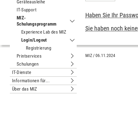
Geräteausleihe
IT-Support
Haben Sie Ihr Passwo
MIZ-
Schulungsprogramm
Untermenu MIZ-Schulungsprogram
Sie haben noch keinen
Experience Lab des MIZ
Login/Logout
Untermenu Login/Logout
Registrierung
MIZ
/
06.11.2024
Printservices
Untermenu Printservices
Schulungen
Untermenu Schulungen
IT-Dienste
Untermenu IT-Dienste
Informationen für...
Untermenu Informationen für...
Über das MIZ
Untermenu Über das MIZ