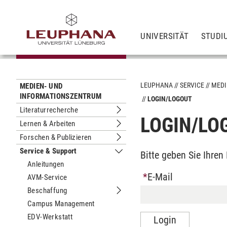
UNIVERSITÄT
STUDI
LEUPHANA
SERVICE
MEDI
MEDIEN- UND
INFORMATIONSZENTRUM
LOGIN/LOGOUT
Literaturrecherche
Untermenu Literaturrecherche
LOGIN/LO
Lernen & Arbeiten
Untermenu Lernen & Arbeiten
Forschen & Publizieren
Untermenu Forschen & Publizieren
Service & Support
Bitte geben Sie Ihre
Untermenu Service & Support
Anleitungen
E-Mail
AVM-Service
Beschaffung
Untermenu Beschaffung
Campus Management
EDV-Werkstatt