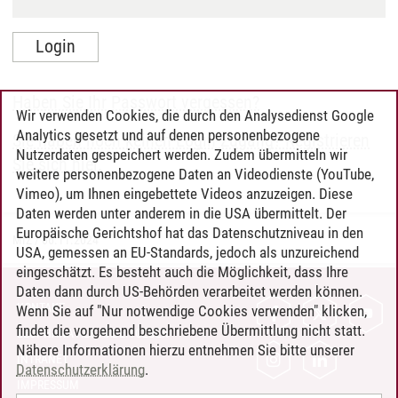
Haben Sie Ihr Passwort vergessen?
Wir verwenden Cookies, die durch den Analysedienst Google
Analytics gesetzt und auf denen personenbezogene
Sie haben noch keinen Login-Zugang? Registrieren
Nutzerdaten gespeichert werden. Zudem übermitteln wir
Sie sich hier.
weitere personenbezogene Daten an Videodienste (YouTube,
Vimeo), um Ihnen eingebettete Videos anzuzeigen. Diese
Daten werden unter anderem in die USA übermittelt. Der
Europäische Gerichtshof hat das Datenschutzniveau in den
MIZ
/
06.11.2024
USA, gemessen an EU-Standards, jedoch als unzureichend
eingeschätzt. Es besteht auch die Möglichkeit, dass Ihre
Daten dann durch US-Behörden verarbeitet werden können.
KONTAKT
Wenn Sie auf "Nur notwendige Cookies verwenden" klicken,
findet die vorgehend beschriebene Übermittlung nicht statt.
LEUPHANA ALS ARBEITGEBER
Nähere Informationen hierzu entnehmen Sie bitte unserer
INTRANET
Datenschutzerklärung
.
IMPRESSUM